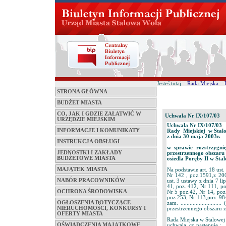
Jesteś tutaj ::
Rada Miejska
::
STRONA GŁÓWNA
BUDŻET MIASTA
CO, JAK I GDZIE ZAŁATWIĆ W
Uchwała Nr IX/107/03
URZĘDZIE MIEJSKIM
Uchwała Nr IX/107/03
INFORMACJE I KOMUNIKATY
Rady Miejskiej w Stalo
z dnia 30 maja 2003r.
INSTRUKCJA OBSŁUGI
w sprawie rozstrzygni
JEDNOSTKI I ZAKŁADY
przestrzennego obszaru
BUDŻETOWE MIASTA
osiedla Poręby II w Sta
MAJĄTEK MIASTA
Na podstawie art. 18 ust
Nr 142 , poz.1591,z 200
NABÓR PRACOWNIKÓW
ust. 3 ustawy z dnia 7 l
41, poz. 412, Nr 111, po
OCHRONA ŚRODOWISKA
Nr 5 poz.42, Nr 14, poz
poz.253, Nr 113,poz. 984, 
OGŁOSZENIA DOTYCZĄCE
zam. ...................
NIERUCHOMOŚCI, KONKURSY I
przestrzennego obszaru 
OFERTY MIASTA
Rada Miejska w Stalowej
OŚWIADCZENIA MAJĄTKOWE
uchwala, co następuje :