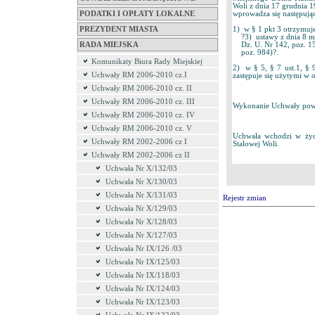
Woli z dnia 17 grudnia 1
wprowadza się następują
PODATKI I OPŁATY LOKALNE
1) w § 1 pkt 3 otrzymuje
PREZYDENT MIASTA
?3) ustawy z dnia 8 mar
Dz. U. Nr 142, poz. 159
RADA MIEJSKA
poz. 984)?.
Komunikaty Biura Rady Miejskiej
2) w § 5, § 7 ust.1, § 
Uchwały RM 2006-2010 cz.I
zastępuje się użytymi w
Uchwały RM 2006-2010 cz. II
Uchwały RM 2006-2010 cz. III
Wykonanie Uchwały powie
Uchwały RM 2006-2010 cz. IV
Uchwały RM 2006-2010 cz. V
Uchwała wchodzi w życi
Uchwały RM 2002-2006 cz I
Stalowej Woli.
Uchwały RM 2002-2006 cz II
Uchwała Nr X/132/03
Uchwała Nr X/130/03
Uchwała Nr X/131/03
Rejestr zmian
Uchwała Nr X/129/03
Uchwała Nr X/128/03
Uchwała Nr X/127/03
Uchwała Nr IX/126 /03
Uchwała Nr IX/125/03
Uchwała Nr IX/118/03
Uchwała Nr IX/124/03
Uchwała Nr IX/123/03