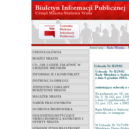
Jesteś tutaj ::
Rada Miejska
::
STRONA GŁÓWNA
BUDŻET MIASTA
CO, JAK I GDZIE ZAŁATWIĆ W
Uchwała Nr II/29/02
URZĘDZIE MIEJSKIM
Uchwała Nr II/29/02
INFORMACJE I KOMUNIKATY
Rady Miejskiej w Stalo
z dnia 6 grudnia 2002r.
INSTRUKCJA OBSŁUGI
JEDNOSTKI I ZAKŁADY
zmieniająca uchwałę w 
BUDŻETOWE MIASTA
Na podstawie art. 18, ust
MAJĄTEK MIASTA
Dz. U. Nr 142, poz. 1591 
z dnia 25 października 19
NABÓR PRACOWNIKÓW
13, poz. 123, zm. z 2002r
OCHRONA ŚRODOWISKA
Rada Miejska w Stalowej
uchwala, co następuje:
OGŁOSZENIA DOTYCZĄCE
NIERUCHOMOŚCI, KONKURSY I
OFERTY MIASTA
W Uchwale Nr VI/71/99 R
Miejskiego Domu Kultur
OŚWIADCZENIA MAJĄTKOWE