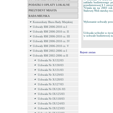
zakładu budżetowego pn
PODATKI I OPŁATY LOKALNE
przedmiotowej § 1 otrzy
?Ustala się na 2003 ro
PREZYDENT MIASTA
Stalowej Woli stawkę ro
RADA MIEJSKA
Wykonanie uchwały powie
Komunikaty Biura Rady Miejskiej
Uchwały RM 2006-2010 cz.I
Uchwały RM 2006-2010 cz. II
Uchwała wchodzi w życie
w uchwale budżetowej na
Uchwały RM 2006-2010 cz. III
Uchwały RM 2006-2010 cz. IV
Uchwały RM 2006-2010 cz. V
Uchwały RM 2002-2006 cz I
Rejestr zmian
Uchwały RM 2002-2006 cz II
Uchwała Nr X/132/03
Uchwała Nr X/130/03
Uchwała Nr X/131/03
Uchwała Nr X/129/03
Uchwała Nr X/128/03
Uchwała Nr X/127/03
Uchwała Nr IX/126 /03
Uchwała Nr IX/125/03
Uchwała Nr IX/118/03
Uchwała Nr IX/124/03
Uchwała Nr IX/123/03