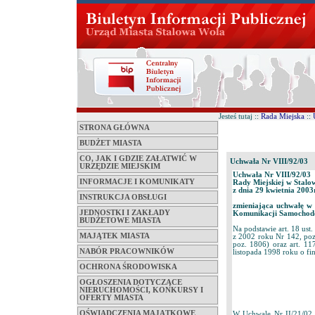
Jesteś tutaj ::
Rada Miejska
::
STRONA GŁÓWNA
BUDŻET MIASTA
CO, JAK I GDZIE ZAŁATWIĆ W
Uchwała Nr VIII/92/03
URZĘDZIE MIEJSKIM
Uchwała Nr VIII/92/03
INFORMACJE I KOMUNIKATY
Rady Miejskiej w Stalo
z dnia 29 kwietnia 2003r
INSTRUKCJA OBSŁUGI
zmieniająca uchwałę w 
JEDNOSTKI I ZAKŁADY
Komunikacji Samochodow
BUDŻETOWE MIASTA
Na podstawie art. 18 ust
MAJĄTEK MIASTA
z 2002 roku Nr 142, poz
poz. 1806) oraz art. 117,
NABÓR PRACOWNIKÓW
listopada 1998 roku o fi
OCHRONA ŚRODOWISKA
OGŁOSZENIA DOTYCZĄCE
NIERUCHOMOŚCI, KONKURSY I
OFERTY MIASTA
OŚWIADCZENIA MAJĄTKOWE
W Uchwale Nr II/21/02 