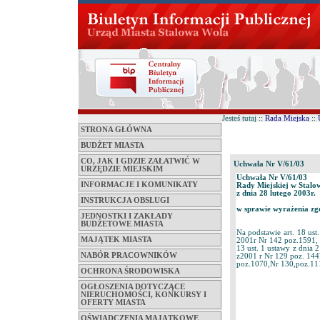
Jesteś tutaj ::
Rada Miejska
::
STRONA GŁÓWNA
BUDŻET MIASTA
CO, JAK I GDZIE ZAŁATWIĆ W
Uchwała Nr V/61/03
URZĘDZIE MIEJSKIM
Uchwała Nr V/61/03
INFORMACJE I KOMUNIKATY
Rady Miejskiej w Stalo
z dnia 28 lutego 2003r.
INSTRUKCJA OBSŁUGI
w sprawie wyrażenia zg
JEDNOSTKI I ZAKŁADY
BUDŻETOWE MIASTA
Na podstawie art. 18 ust
MAJĄTEK MIASTA
2001r Nr 142 poz.1591, 
13 ust. 1 ustawy z dnia 
NABÓR PRACOWNIKÓW
z2001 r Nr 129 poz. 144
poz.1070,Nr 130,poz.11
OCHRONA ŚRODOWISKA
OGŁOSZENIA DOTYCZĄCE
NIERUCHOMOŚCI, KONKURSY I
OFERTY MIASTA
OŚWIADCZENIA MAJĄTKOWE