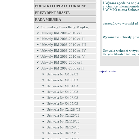
1.Wyraża zgodę na odpłat
PODATKI I OPŁATY LOKALNE
2. Granice nieruchomośc
3.W MPO miasta Stalowej
PREZYDENT MIASTA
RADA MIEJSKA
Szczegółowe warunki uży
Komunikaty Biura Rady Miejskiej
Uchwały RM 2006-2010 cz.I
Wykonanie uchwały powie
Uchwały RM 2006-2010 cz. II
Uchwały RM 2006-2010 cz. III
Uchwały RM 2006-2010 cz. IV
Uchwała wchodzi w życie 
Urzędu Miasta Stalowej W
Uchwały RM 2006-2010 cz. V
Uchwały RM 2002-2006 cz I
Uchwały RM 2002-2006 cz II
Rejestr zmian
Uchwała Nr X/132/03
Uchwała Nr X/130/03
Uchwała Nr X/131/03
Uchwała Nr X/129/03
Uchwała Nr X/128/03
Uchwała Nr X/127/03
Uchwała Nr IX/126 /03
Uchwała Nr IX/125/03
Uchwała Nr IX/118/03
Uchwała Nr IX/124/03
Uchwała Nr IX/123/03