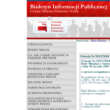
Jesteś tutaj ::
Rada Miejska
::
STRONA GŁÓWNA
BUDŻET MIASTA
CO, JAK I GDZIE ZAŁATWIĆ W
Uchwała Nr XIX/270/04
URZĘDZIE MIEJSKIM
Uchwała Nr XIX/270/04
INFORMACJE I KOMUNIKATY
Rady Miejskiej w Stalo
z dnia 30 stycznia 2004 
INSTRUKCJA OBSŁUGI
w sprawie zaciągnięcia 
JEDNOSTKI I ZAKŁADY
BUDŻETOWE MIASTA
Na podstawie 18 ust. 2, p
z 2001 r. Nr 142 poz. 15
MAJĄTEK MIASTA
1271, Nr 214 poz. 1806, 
NABÓR PRACOWNIKÓW
Rada Miejska w Stalowej
OCHRONA ŚRODOWISKA
uchwala co następuje:
OGŁOSZENIA DOTYCZĄCE
NIERUCHOMOŚCI, KONKURSY I
OFERTY MIASTA
1. Zaciąga się zobowiąz
w Stalowej Woli?.
OŚWIADCZENIA MAJĄTKOWE