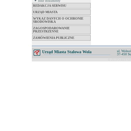
Inne dokumenty
REDAKCJA SERWISU
URZĄD MIASTA
WYKAZ DANYCH O OCHRONIE
ŚRODOWISKA
ZAGOSPODAROWANIE
PRZESTRZENNE
ZAMÓWIENIA PUBLICZNE
ul. Wolnoś
Urząd Miasta Stalowa Wola
37-450 St
© ZETO-RZESZÓ