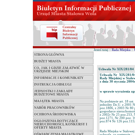
Jesteś tutaj ::
Rada Miejska
::
STRONA GŁÓWNA
BUDŻET MIASTA
CO, JAK I GDZIE ZAŁATWIĆ W
Uchwała Nr XIX/281/04
URZĘDZIE MIEJSKIM
Uchwała Nr XIX/281/0
INFORMACJE I KOMUNIKATY
Rady Miejskiej w Stalo
z dnia 30 stycznia 2004r
INSTRUKCJA OBSŁUGI
JEDNOSTKI I ZAKŁADY
w sprawie wyrażenia zg
BUDŻETOWE MIASTA
MAJĄTEK MIASTA
Na podstawie art. 18 ust.
jednolity Dz.U. z 2001 
NABÓR PRACOWNIKÓW
poz.1806, z 2003 Nr 80 p
gospodarce nieruchomośc
OCHRONA ŚRODOWISKA
z 2002r Nr 25 poz.253, 
poz.1271, Nr 200 poz. 16
OGŁOSZENIA DOTYCZĄCE
poz.874 Nr 126 poz.1152
NIERUCHOMOŚCI, KONKURSY I
OFERTY MIASTA
Rada Miejska w Stalowej
OŚWIADCZENIA MAJĄTKOWE
uchwala, co następuje :