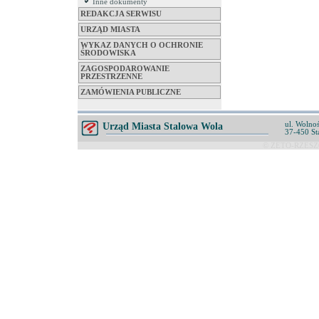
Inne dokumenty
REDAKCJA SERWISU
URZĄD MIASTA
WYKAZ DANYCH O OCHRONIE
ŚRODOWISKA
ZAGOSPODAROWANIE
PRZESTRZENNE
ZAMÓWIENIA PUBLICZNE
ul. Wolnoś
Urząd Miasta Stalowa Wola
37-450 St
© ZETO-RZESZÓ