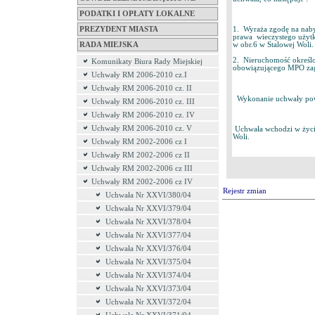
PODATKI I OPŁATY LOKALNE
PREZYDENT MIASTA
1. Wyraża zgodę na nab
prawa wieczystego użytk
RADA MIEJSKA
w obr.6 w Stalowej Woli.
2. Nieruchomość określo
Komunikaty Biura Rady Miejskiej
obowiązującego MPO zag
Uchwały RM 2006-2010 cz.I
Uchwały RM 2006-2010 cz. II
Wykonanie uchwały powie
Uchwały RM 2006-2010 cz. III
Uchwały RM 2006-2010 cz. IV
Uchwały RM 2006-2010 cz. V
Uchwała wchodzi w życie 
Woli.
Uchwały RM 2002-2006 cz I
Uchwały RM 2002-2006 cz II
Uchwały RM 2002-2006 cz III
Uchwały RM 2002-2006 cz IV
Rejestr zmian
Uchwała Nr XXVI/380/04
Uchwała Nr XXVI/379/04
Uchwała Nr XXVI/378/04
Uchwała Nr XXVI/377/04
Uchwała Nr XXVI/376/04
Uchwała Nr XXVI/375/04
Uchwała Nr XXVI/374/04
Uchwała Nr XXVI/373/04
Uchwała Nr XXVI/372/04