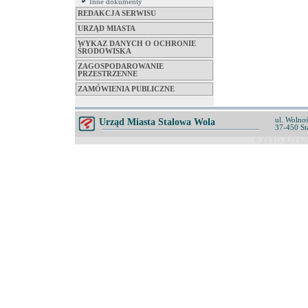
Inne dokumenty
REDAKCJA SERWISU
URZĄD MIASTA
WYKAZ DANYCH O OCHRONIE
ŚRODOWISKA
ZAGOSPODAROWANIE
PRZESTRZENNE
ZAMÓWIENIA PUBLICZNE
ul. Wolnoś
Urząd Miasta Stalowa Wola
37-450 St
© ZETO-RZESZÓ