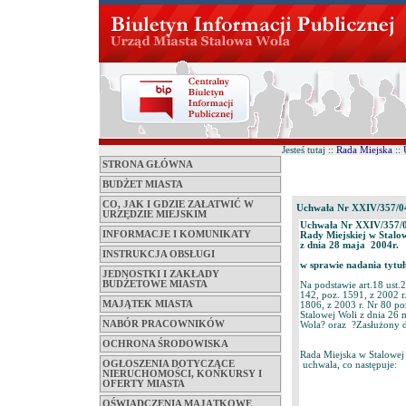
Jesteś tutaj ::
Rada Miejska
::
STRONA GŁÓWNA
BUDŻET MIASTA
CO, JAK I GDZIE ZAŁATWIĆ W
Uchwała Nr XXIV/357/0
URZĘDZIE MIEJSKIM
Uchwała Nr XXIV/357/
INFORMACJE I KOMUNIKATY
Rady Miejskiej w Stalo
z dnia 28 maja 2004r.
INSTRUKCJA OBSŁUGI
w sprawie nadania tytu
JEDNOSTKI I ZAKŁADY
BUDŻETOWE MIASTA
Na podstawie art.18 ust.
142, poz. 1591, z 2002 r
MAJĄTEK MIASTA
1806, z 2003 r. Nr 80 p
Stalowej Woli z dnia 26
NABÓR PRACOWNIKÓW
Wola? oraz ?Zasłużony d
OCHRONA ŚRODOWISKA
Rada Miejska w Stalowej
OGŁOSZENIA DOTYCZĄCE
uchwala, co następuje:
NIERUCHOMOŚCI, KONKURSY I
OFERTY MIASTA
OŚWIADCZENIA MAJĄTKOWE