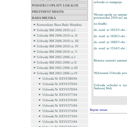
uchwala co następuje:
PODATKI I OPŁATY LOKALNE
PREZYDENT MIASTA
Wyraża zgodę na zamianę
powierzchni 2454 m2 sta
RADA MIEJSKA
na działki:
Komunikaty Biura Rady Miejskiej
dz. ewid. nr 1653/3 obr.
Uchwały RM 2006-2010 cz.I
Uchwały RM 2006-2010 cz. II
dz. ewid. nr 1656/3 obr.
Uchwały RM 2006-2010 cz. III
dz. ewid. nr 1660/3 obr.
Uchwały RM 2006-2010 cz. IV
dz. ewid. nr 1554/3 obr
Uchwały RM 2006-2010 cz. V
Uchwały RM 2002-2006 cz I
Różnica wartości zamien
Uchwały RM 2002-2006 cz II
Uchwały RM 2002-2006 cz III
Wykonanie Uchwały powie
Uchwały RM 2002-2006 cz IV
Uchwała Nr XXVI/380/04
Uchwała Nr XXVI/379/04
Uchwała wchodzi w życi
Stalowej Woli.
Uchwała Nr XXVI/378/04
Uchwała Nr XXVI/377/04
Uchwała Nr XXVI/376/04
Uchwała Nr XXVI/375/04
Rejestr zmian
Uchwała Nr XXVI/374/04
Uchwała Nr XXVI/373/04
Uchwała Nr XXVI/372/04