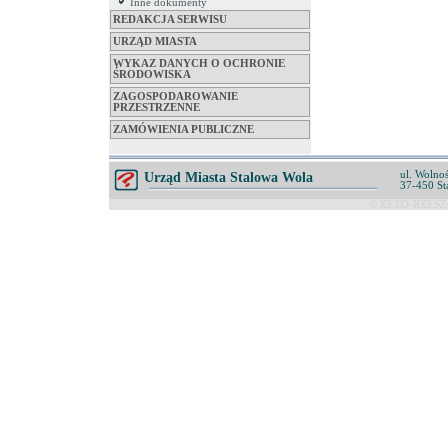
Inne dokumenty
REDAKCJA SERWISU
URZĄD MIASTA
WYKAZ DANYCH O OCHRONIE
ŚRODOWISKA
ZAGOSPODAROWANIE
PRZESTRZENNE
ZAMÓWIENIA PUBLICZNE
ul. Wolnoś
Urząd Miasta Stalowa Wola
37-450 St
© ZETO-RZESZÓ