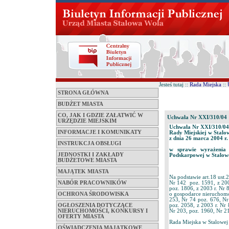
Jesteś tutaj ::
Rada Miejska
::
STRONA GŁÓWNA
BUDŻET MIASTA
CO, JAK I GDZIE ZAŁATWIĆ W
Uchwała Nr XXI/310/04
URZĘDZIE MIEJSKIM
Uchwała Nr XXI/310/04
INFORMACJE I KOMUNIKATY
Rady Miejskiej w Stalo
z dnia 26 marca 2004 r.
INSTRUKCJA OBSŁUGI
w sprawie wyrażenia
JEDNOSTKI I ZAKŁADY
Podskarpowej w Stalowe
BUDŻETOWE MIASTA
MAJĄTEK MIASTA
Na podstawie art.18 ust.
Nr 142 poz. 1591, z 200
NABÓR PRACOWNIKÓW
poz. 1806, z 2003 r. Nr 8
o gospodarce nieruchomo
OCHRONA ŚRODOWISKA
253, Nr 74 poz. 676, N
poz. 2058, z 2003 r. Nr
OGŁOSZENIA DOTYCZĄCE
Nr 203, poz. 1960, Nr 21
NIERUCHOMOŚCI, KONKURSY I
OFERTY MIASTA
Rada Miejska w Stalowej
OŚWIADCZENIA MAJĄTKOWE