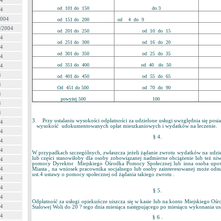
04
od 101 do 150
do 3
04
2004
od 151 do 200
od 4 do 9
 /2004
od 201 do 250
od 10 do 15
04
od 251 do 300
od 16 do 20
04
od 301 do 350
od 25 do 35
04
od 351 do 400
od 40 do 50
04
4
od 401 do 450
od 55 do 65
4
Od 451 do 500
od 70 do 90
4
powyżej 500
100
4
4
3. Przy ustalaniu wysokości odpłatności za udzielone usługi uwzględnia się pos
04
wysokość udokumentowanych opłat mieszkaniowych i wydatków na leczenie.
04
§ 4.
04
04
W przypadkach szczególnych, zwłaszcza jeżeli żądanie zwrotu wydatków na udzie
lub części stanowiłoby dla osoby zobowiązanej nadmierne obciążenie lub też niw
04
pomocy Dyrektor Miejskiego Ośrodka Pomocy Społecznej lub inna osoba upow
04
Miasta , na wniosek pracownika socjalnego lub osoby zainteresowanej może odst
ust.4 ustawy o pomocy społecznej od żądania takiego zwrotu .
04
04
§ 5.
04
Odpłatność za usługi opiekuńcze uiszcza się w kasie lub na konto Miejskiego O
04
Stalowej Woli do 20 ? tego dnia miesiąca następującego po miesiącu wykonania us
04
§ 6 .