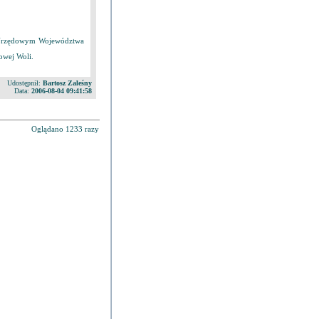
ku Urzędowym Województwa
owej Woli.
Udostępnił:
Bartosz Zaleśny
Data:
2006-08-04 09:41:58
Oglądano 1233 razy