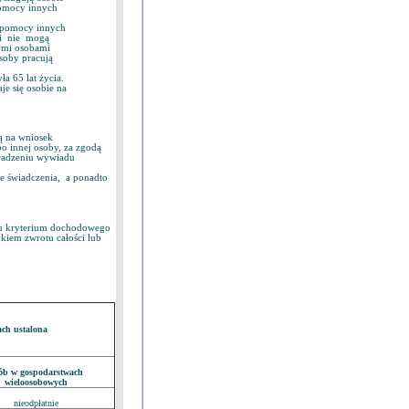
omocy innych
pomocy innych
ni nie mogą
ymi osobami
soby pracują
 65 lat życia.
 się osobie na
ą na wniosek
o innej osoby, za zgodą
owadzeniu wywiadu
ce świadczenia, a ponadto
iu kryterium dochodowego
kiem zwrotu całości lub
ach ustalona
ób w gospodarstwach
wieloosobowych
nieodpłatnie