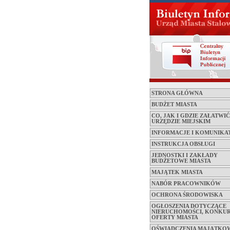
STRONA GŁÓWNA
BUDŻET MIASTA
CO, JAK I GDZIE ZAŁATWI
URZĘDZIE MIEJSKIM
INFORMACJE I KOMUNIKA
INSTRUKCJA OBSŁUGI
JEDNOSTKI I ZAKŁADY
BUDŻETOWE MIASTA
MAJĄTEK MIASTA
NABÓR PRACOWNIKÓW
OCHRONA ŚRODOWISKA
OGŁOSZENIA DOTYCZĄCE
NIERUCHOMOŚCI, KONKUR
OFERTY MIASTA
OŚWIADCZENIA MAJĄTKO