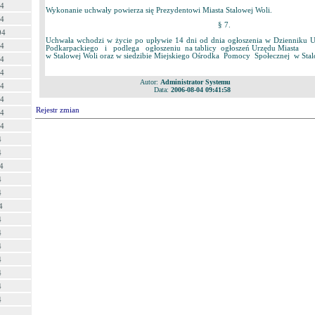
04
Wykonanie uchwały powierza się Prezydentowi Miasta Stalowej Woli.
04
§ 7.
04
Uchwała wchodzi w życie po upływie 14 dni od dnia ogłoszenia w Dzienni
04
Podkarpackiego i podlega ogłoszeniu na tablicy ogłoszeń Urzędu Miasta
w Stalowej Woli oraz w siedzibie Miejskiego Ośrodka Pomocy Społecznej w Stal
04
04
Autor:
Administrator Systemu
04
Data:
2006-08-04 09:41:58
04
Rejestr zmian
04
04
4
4
4
4
4
4
4
4
4
4
4
4
4