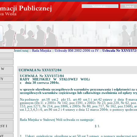
Jesteś tutaj ::
Rada Miejska
::
Uchwały RM 2002-2006 cz IV
::
Uchwała Nr XXVI/372
Ć W
UCHWAŁA Nr XXVI/372/04
UCHWAŁA Nr XXVI/372/04
TY
RADY MIEJSKIEJ W STALOWEJ WOLi
z dnia 30 czerwca 2004r.
w sprawie określenia szczegółowych warunków przyznawania i odpłatności za u
szczegółowych warunków częściowego lub całkowitego zwolnienia od opłaty try
Na podstawie art.18 ust.2 pkt 15, art.40 ust.1 i art.42 ustawy z dnia 8 marca
gminnym (Dz.U. z 2001r. Nr 142, poz.1591, z 2002r. Nr 23, poz.220, Nr 62, poz
153, poz.1271, Nr 214, poz.1806, z 2003r. Nr 80, poz.717, Nr 162, poz.1568), art.
ust.1,2,3,4,5 i 6, art.96 ust.2 i 4 ustawy z dnia 12 marca 2004r. o pomocy społecz
Rada Miejska w Stalowej Woli uchwala co następuje:
SY I
§ 1.
1. Usługi opiekuńcze określone w art.50 ust.3 ustawy o pomocy społecznej przy
WE