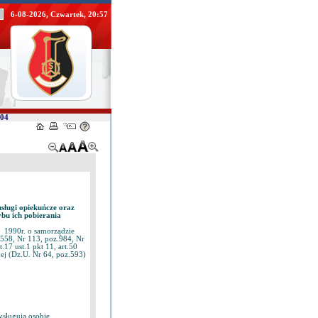
6-08-2026, Czwartek, 20:57
/04
sługi opiekuńcze oraz
bu ich pobierania
 1990r. o samorządzie
.558, Nr 113, poz.984, Nr
17 ust.1 pkt 11, art.50
nej (Dz.U. Nr 64, poz.593)
sługują osobie