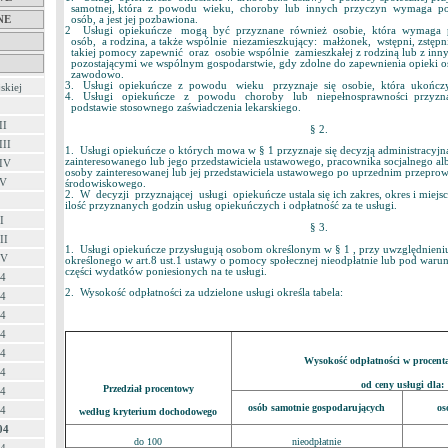
samotnej, która z powodu wieku, choroby lub innych przyczyn wymaga p
osób, a jest jej pozbawiona.
NE
2 Usługi opiekuńcze mogą być przyznane również osobie, która wymaga 
osób, a rodzina, a także wspólnie niezamieszkujący: małżonek, wstępni, zstęp
takiej pomocy zapewnić oraz osobie wspólnie zamieszkałej z rodziną lub z inn
pozostającymi we wspólnym gospodarstwie, gdy zdolne do zapewnienia opieki o
zawodowo.
3. Usługi opiekuńcze z powodu wieku przyznaje się osobie, która ukończyła
skiej
4. Usługi opiekuńcze z powodu choroby lub niepełnosprawności przyznaje
podstawie stosownego zaświadczenia lekarskiego.
II
§ 2.
III
1. Usługi opiekuńcze o których mowa w § 1 przyznaje się decyzją administracyjn
zainteresowanego lub jego przedstawiciela ustawowego, pracownika socjalnego alb
 IV
osoby zainteresowanej lub jej przedstawiciela ustawowego po uprzednim przepr
 V
środowiskowego.
2. W decyzji przyznającej usługi opiekuńcze ustala się ich zakres, okres i miejs
ilość przyznanych godzin usług opiekuńczych i odpłatność za te usługi.
I
§ 3.
II
1. Usługi opiekuńcze przysługują osobom określonym w § 1 , przy uwzględnien
IV
określonego w art.8 ust.1 ustawy o pomocy społecznej nieodpłatnie lub pod warun
części wydatków poniesionych na te usługi.
04
2. Wysokość odpłatności za udzielone usługi określa tabela:
04
04
04
04
Wysokość odpłatności w procent
04
od ceny usługi dla:
Przedział procentowy
04
osób samotnie gospodarujących
os
04
według kryterium dochodowego
04
do 100
nieodpłatnie