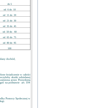
do 5
od 6 do 10
od 11 do 20
od 21 do 30
od 35 do 45
od 50 do 60
od 65 do 75
od 80 do 95
100
iadany dochód,
lone świadczenie w całości
eczyłoby skutki udzielanej
ażniona przez Prezydenta
ąpić na podstawie art. 104
środka Pomocy Społecznej w
ługi.