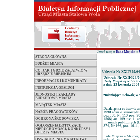
Jesteś tutaj ::
Rada Miejska
::
STRONA GŁÓWNA
BUDŻET MIASTA
CO, JAK I GDZIE ZAŁATWIĆ W
Uchwała Nr XXII/329/04
URZĘDZIE MIEJSKIM
Uchwała Nr XXII/329/0
INFORMACJE I KOMUNIKATY
Rady Miejskiej w Stalo
z dnia 23 kwietnia 2004
INSTRUKCJA OBSŁUGI
JEDNOSTKI I ZAKŁADY
zmieniająca uchwałę w 
BUDŻETOWE MIASTA
MAJĄTEK MIASTA
Działając na podstawie art.
NABÓR PRACOWNIKÓW
1990 roku o samorządzi
poz.558, Nr 113 poz. 98
OCHRONA ŚRODOWISKA
1568) art. 109 ust. 1, a
finansach publicznych (D
OGŁOSZENIA DOTYCZĄCE
874, Nr 166, poz. 1611, 
NIERUCHOMOŚCI, KONKURSY I
OFERTY MIASTA
Rada Miejska w Stalowej
OŚWIADCZENIA MAJĄTKOWE
uchwala, co następuje: