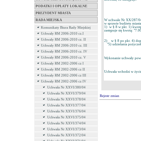
PODATKI I OPŁATY LOKALNE
PREZYDENT MIASTA
RADA MIEJSKA
W uchwale Nr XX/287/04 
w sprawie budżetu miasta
1) w § 8 w pkt. 1) kwotę
Komunikaty Biura Rady Miejskiej
zastępuje się kwotą: "7.00
Uchwały RM 2006-2010 cz.I
Uchwały RM 2006-2010 cz. II
2) w § 8 po pkt. 4) dopi
"5) udzielania pożyczek
Uchwały RM 2006-2010 cz. III
Uchwały RM 2006-2010 cz. IV
Uchwały RM 2006-2010 cz. V
Wykonanie uchwały powie
Uchwały RM 2002-2006 cz I
Uchwały RM 2002-2006 cz II
Uchwała wchodzi w życie
Uchwały RM 2002-2006 cz III
Uchwały RM 2002-2006 cz IV
Uchwała Nr XXVI/380/04
Uchwała Nr XXVI/379/04
Rejestr zmian
Uchwała Nr XXVI/378/04
Uchwała Nr XXVI/377/04
Uchwała Nr XXVI/376/04
Uchwała Nr XXVI/375/04
Uchwała Nr XXVI/374/04
Uchwała Nr XXVI/373/04
Uchwała Nr XXVI/372/04