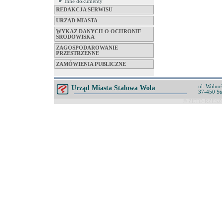
Inne dokumenty
REDAKCJA SERWISU
URZĄD MIASTA
WYKAZ DANYCH O OCHRONIE
ŚRODOWISKA
ZAGOSPODAROWANIE
PRZESTRZENNE
ZAMÓWIENIA PUBLICZNE
ul. Wolnoś
Urząd Miasta Stalowa Wola
37-450 St
© ZETO-RZESZÓ