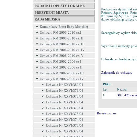
PODATKI I OPŁATY LOKALNE
Podwyższa się kapitał z
PREZYDENT MIASTA
Rejestru Sądowego- Rej
Komunalny Sp. z o.o. popr
RADA MIEJSKA
dziewięćdziesiąt tysięcy c
Komunikaty Biura Rady Miejskiej
Uchwały RM 2006-2010 cz.I
Szczegółowy wykaz skład
Uchwały RM 2006-2010 cz. II
Uchwały RM 2006-2010 cz. III
Wykonanie uchwały powie
Uchwały RM 2006-2010 cz. IV
Uchwały RM 2006-2010 cz. V
Uchwała w chodzi w życi
Uchwały RM 2002-2006 cz I
Uchwały RM 2002-2006 cz II
Załącznik do uchwały
Uchwały RM 2002-2006 cz III
Uchwały RM 2002-2006 cz IV
Pliki:
Uchwała Nr XXVI/380/04
Lp.
Nazwa
Uchwała Nr XXVI/379/04
1.
3090421zaczn
Uchwała Nr XXVI/378/04
Uchwała Nr XXVI/377/04
Uchwała Nr XXVI/376/04
Rejestr zmian
Uchwała Nr XXVI/375/04
Uchwała Nr XXVI/374/04
Uchwała Nr XXVI/373/04
Uchwała Nr XXVI/372/04