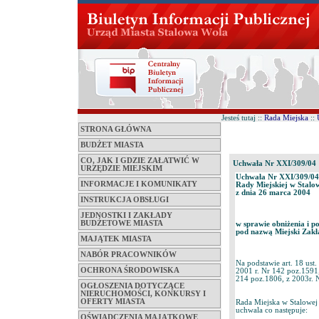
Jesteś tutaj ::
Rada Miejska
::
STRONA GŁÓWNA
BUDŻET MIASTA
CO, JAK I GDZIE ZAŁATWIĆ W
Uchwała Nr XXI/309/04
URZĘDZIE MIEJSKIM
Uchwała Nr XXI/309/04
INFORMACJE I KOMUNIKATY
Rady Miejskiej w Stalo
z dnia 26 marca 2004
INSTRUKCJA OBSŁUGI
JEDNOSTKI I ZAKŁADY
BUDŻETOWE MIASTA
w sprawie obniżenia i 
pod nazwą Miejski Zakł
MAJĄTEK MIASTA
NABÓR PRACOWNIKÓW
Na podstawie art. 18 ust
OCHRONA ŚRODOWISKA
2001 r. Nr 142 poz.1591
214 poz.1806, z 2003r. N
OGŁOSZENIA DOTYCZĄCE
NIERUCHOMOŚCI, KONKURSY I
OFERTY MIASTA
Rada Miejska w Stalowej
uchwala co następuje:
OŚWIADCZENIA MAJĄTKOWE