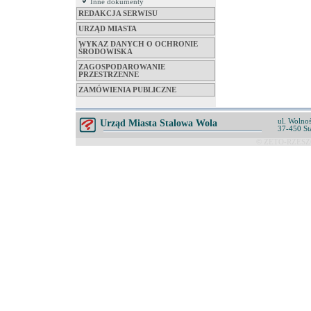
Inne dokumenty
REDAKCJA SERWISU
URZĄD MIASTA
WYKAZ DANYCH O OCHRONIE
ŚRODOWISKA
ZAGOSPODAROWANIE
PRZESTRZENNE
ZAMÓWIENIA PUBLICZNE
ul. Wolnoś
Urząd Miasta Stalowa Wola
37-450 St
© ZETO-RZESZÓ