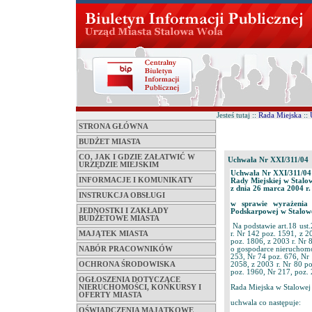
Jesteś tutaj ::
Rada Miejska
::
STRONA GŁÓWNA
BUDŻET MIASTA
CO, JAK I GDZIE ZAŁATWIĆ W
Uchwała Nr XXI/311/04
URZĘDZIE MIEJSKIM
Uchwała Nr XXI/311/04
INFORMACJE I KOMUNIKATY
Rady Miejskiej w Stalo
z dnia 26 marca 2004 r.
INSTRUKCJA OBSŁUGI
w sprawie wyrażenia
JEDNOSTKI I ZAKŁADY
Podskarpowej w Stalowe
BUDŻETOWE MIASTA
Na podstawie art.18 ust.
MAJĄTEK MIASTA
r. Nr 142 poz. 1591, z 2
poz. 1806, z 2003 r. Nr 8
NABÓR PRACOWNIKÓW
o gospodarce nieruchomo
253, Nr 74 poz. 676, Nr
OCHRONA ŚRODOWISKA
2058, z 2003 r. Nr 80 po
poz. 1960, Nr 217, poz. 
OGŁOSZENIA DOTYCZĄCE
Rada Miejska w Stalowej
NIERUCHOMOŚCI, KONKURSY I
OFERTY MIASTA
uchwala co następuje:
OŚWIADCZENIA MAJĄTKOWE