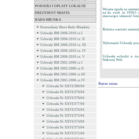
PODATKI I OPŁATY LOKALNE
Wyraża zgodę na zamianę 
na dz. ewid. nr 1956/1 
PREZYDENT MIASTA
stanowiące własność Gmi
RADA MIEJSKA
Komunikaty Biura Rady Miejskiej
Różnica wartości zamien
Uchwały RM 2006-2010 cz.I
Uchwały RM 2006-2010 cz. II
Wykonanie Uchwały powie
Uchwały RM 2006-2010 cz. III
Uchwały RM 2006-2010 cz. IV
Uchwała wchodzi w życi
Uchwały RM 2006-2010 cz. V
Stalowej Woli.
Uchwały RM 2002-2006 cz I
Uchwały RM 2002-2006 cz II
Uchwały RM 2002-2006 cz III
Uchwały RM 2002-2006 cz IV
Rejestr zmian
Uchwała Nr XXVI/380/04
Uchwała Nr XXVI/379/04
Uchwała Nr XXVI/378/04
Uchwała Nr XXVI/377/04
Uchwała Nr XXVI/376/04
Uchwała Nr XXVI/375/04
Uchwała Nr XXVI/374/04
Uchwała Nr XXVI/373/04
Uchwała Nr XXVI/372/04