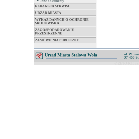
Inne dokumenty
REDAKCJA SERWISU
URZĄD MIASTA
WYKAZ DANYCH O OCHRONIE
ŚRODOWISKA
ZAGOSPODAROWANIE
PRZESTRZENNE
ZAMÓWIENIA PUBLICZNE
ul. Wolnoś
Urząd Miasta Stalowa Wola
37-450 St
© ZETO-RZESZÓ