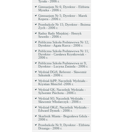
Tyrała - 2006 r.
Gimnazjum Nr 6; Dyrektor - Elżbieta
Myszka - 2006 r.
Gimnazjum Nr 5; Dyrektor - Marek
Kopera - 2006 r.
Przedszkole Nr 15; Dyrektor - Bożena
Zych - 2006 r.
Radny Rady Miejskiej - Henryk
Szwedo - 2006 r.
Publiczna Szkoła Podstawowa Nr 12;
Dyrektor - Agata Kurcz - 2006 r.
Publiczna Szkoła Podstawowa Nr 11;
Dyrektor - Czesława Krystkowiak -
2006 r.
Publiczna Szkoła Podstawowa nr 9;
Dyrektor - Lucyna Żminda - 2006 r.
Wydział DGiS; Referent - Sławomir
Szkutnik - 2006 r.
Wydział AiPP; Naczelnik Wydziału -
Krystian Mencfel -2006 r.
Wydział GK; Naczelnik Wydziału -
Sylwester Piechota - 2006 r.
Wydział SO; Naczelnik Wydziału -
Sławomir Włodarczyk - 2006 r.
Wydział OKiZ; Naczelnik Wydziału -
Edward Dymek - 2006 r.
Skarbnik Miasta - Bogusława Gdula -
2006 r.
Przedszkole Nr 9; Dyrektor - Elżbieta
Drzazga - 2006 r.