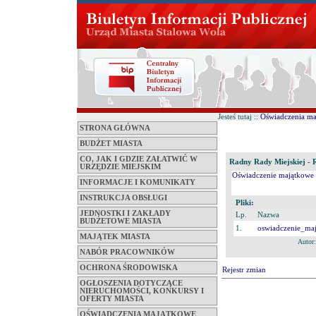
Jesteś tutaj ::
Oświadczenia m
STRONA GŁÓWNA
BUDŻET MIASTA
CO, JAK I GDZIE ZAŁATWIĆ W
Radny Rady Miejskiej - R
URZĘDZIE MIEJSKIM
Oświadczenie majątkowe z
INFORMACJE I KOMUNIKATY
INSTRUKCJA OBSŁUGI
Pliki:
JEDNOSTKI I ZAKŁADY
Lp.
Nazwa
BUDŻETOWE MIASTA
1.
oswiadczenie_ma
MAJĄTEK MIASTA
Autor
NABÓR PRACOWNIKÓW
OCHRONA ŚRODOWISKA
Rejestr zmian
OGŁOSZENIA DOTYCZĄCE
NIERUCHOMOŚCI, KONKURSY I
OFERTY MIASTA
OŚWIADCZENIA MAJĄTKOWE