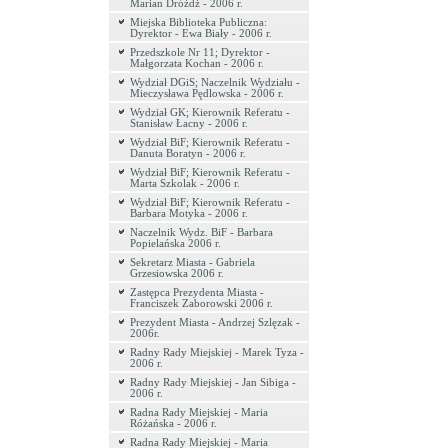
Marian Dróżdż - 2006 r.
Miejska Biblioteka Publiczna:
Dyrektor - Ewa Biały - 2006 r.
Przedszkole Nr 11; Dyrektor -
Małgorzata Kochan - 2006 r.
Wydział DGiS; Naczelnik Wydziału -
Mieczysława Pędlowska - 2006 r.
Wydział GK; Kierownik Referatu -
Stanisław Łacny - 2006 r.
Wydział BiF; Kierownik Referatu -
Danuta Boratyn - 2006 r.
Wydział BiF; Kierownik Referatu -
Marta Szkolak - 2006 r.
Wydział BiF; Kierownik Referatu -
Barbara Motyka - 2006 r.
Naczelnik Wydz. BiF - Barbara
Popielańska 2006 r.
Sekretarz Miasta - Gabriela
Grzesiowska 2006 r.
Zastępca Prezydenta Miasta -
Franciszek Zaborowski 2006 r.
Prezydent Miasta - Andrzej Szlęzak -
2006r.
Radny Rady Miejskiej - Marek Tyza -
2006 r.
Radny Rady Miejskiej - Jan Sibiga -
2006 r.
Radna Rady Miejskiej - Maria
Różańska - 2006 r.
Radna Rady Miejskiej - Maria