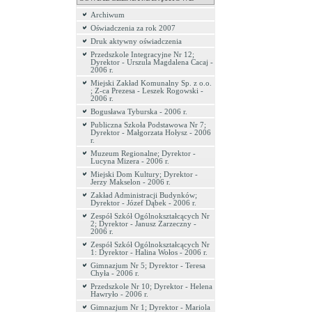
Archiwum
Oświadczenia za rok 2007
Druk aktywny oświadczenia
Przedszkole Integracyjne Nr 12;
Dyrektor - Urszula Magdalena Cacaj -
2006 r.
Miejski Zakład Komunalny Sp. z o.o.
; Z-ca Prezesa - Leszek Rogowski -
2006 r.
Bogusława Tyburska - 2006 r.
Publiczna Szkoła Podstawowa Nr 7;
Dyrektor - Małgorzata Hołysz - 2006
r.
Muzeum Regionalne; Dyrektor -
Lucyna Mizera - 2006 r.
Miejski Dom Kultury; Dyrektor -
Jerzy Makselon - 2006 r.
Zakład Administracji Budynków;
Dyrektor - Józef Dąbek - 2006 r.
Zespół Szkół Ogólnokształcących Nr
2; Dyrektor - Janusz Zarzeczny -
2006 r.
Zespół Szkół Ogólnokształcących Nr
1: Dyrektor - Halina Wołos - 2006 r.
Gimnazjum Nr 5; Dyrektor - Teresa
Chyła - 2006 r.
Przedszkole Nr 10; Dyrektor - Helena
Hawryło - 2006 r.
Gimnazjum Nr 1; Dyrektor - Mariola