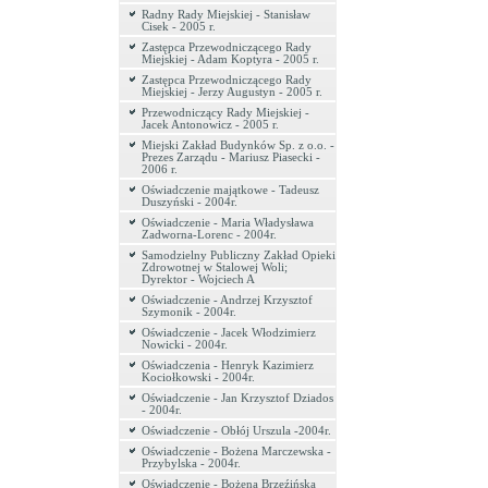
Radny Rady Miejskiej - Stanisław
Cisek - 2005 r.
Zastępca Przewodniczącego Rady
Miejskiej - Adam Koptyra - 2005 r.
Zastępca Przewodniczącego Rady
Miejskiej - Jerzy Augustyn - 2005 r.
Przewodniczący Rady Miejskiej -
Jacek Antonowicz - 2005 r.
Miejski Zakład Budynków Sp. z o.o. -
Prezes Zarządu - Mariusz Piasecki -
2006 r.
Oświadczenie majątkowe - Tadeusz
Duszyński - 2004r.
Oświadczenie - Maria Władysława
Zadworna-Lorenc - 2004r.
Samodzielny Publiczny Zakład Opieki
Zdrowotnej w Stalowej Woli;
Dyrektor - Wojciech A
Oświadczenie - Andrzej Krzysztof
Szymonik - 2004r.
Oświadczenie - Jacek Włodzimierz
Nowicki - 2004r.
Oświadczenia - Henryk Kazimierz
Kociołkowski - 2004r.
Oświadczenie - Jan Krzysztof Dziados
- 2004r.
Oświadczenie - Obłój Urszula -2004r.
Oświadczenie - Bożena Marczewska -
Przybylska - 2004r.
Oświadczenie - Bożena Brzeźińska