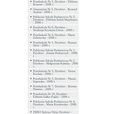
Przedszkole Nr 2; Dyrektor - Elżbieta
Krawiec - 2006 r.
Gimnazjum Nr 2; Dyrektor - Ryszard
Andres - 2006 r.
Publiczna Szkoła Podstawowa Nr 3;
Dyrektor - Elżbieta Sudoł-Wasyliszyn
- 2006 r.
Przedszkole Nr 6; Dyrektor -
Teodozja Krystyna Litwin - 2006 r.
Przedszkole Nr 4; Dyrektor - Maria
Zubrzycka - 2006 r.
Przedszkole Nr 1; Dyrektor - Bożena
Stróż - 2006 r.
Publiczna Szkoła Podstawowa Nr 1;
Dyrektor - Joanna Puskarczyk - 2006
r.
Publiczna Szkoła Podstawowa Nr 2;
Dyrektor - Małgorzata Kalinka - 2006
r.
Przedszkole Nr 5; Dyrektor - Teresa
Kochan - 2006 r.
Przedszkole Nr 3; Dyrektor - Wanda
Gajewska - 2006 r.
Przedszkole Nr 7; Dyrektor - Bożena
Niemiec - 2006 r.
Przedszkole Nr 18; Dyrektor -
Elżbieta Gałka-Ziajko - 2006 r.
Publiczna Szkoła Podstawowa Nr 4;
Dyrektor - Maria Koralewska - 2006
r.
ZMKS Stalowa Wola; Dyrektor -