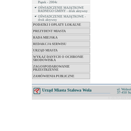
Piątek - 2004r
OŚWIADCZENIE MAJĄTKOWE
RADNEGO GMINY - druk aktywny
OŚWIADCZENIE MAJĄTKOWE -
druk aktywny
PODATKI I OPŁATY LOKALNE
PREZYDENT MIASTA
RADA MIEJSKA
REDAKCJA SERWISU
URZĄD MIASTA
WYKAZ DANYCH O OCHRONIE
ŚRODOWISKA
ZAGOSPODAROWANIE
PRZESTRZENNE
ZAMÓWIENIA PUBLICZNE
ul. Wolnoś
Urząd Miasta Stalowa Wola
37-450 St
© ZETO-RZESZÓ