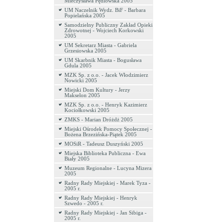
Mieczysława Pędlowska 2005
UM Naczelnik Wydz. BiF - Barbara
Popielańska 2005
Samodzielny Publiczny Zakład Opieki
Zdrowotnej - Wojciech Korkowski
2005
UM Sekretarz Miasta - Gabriela
Grzesiowska 2005
UM Skarbnik Miasta - Bogusława
Gdula 2005
MZK Sp. z o.o. - Jacek Włodzimierz
Nowicki 2005
Miejski Dom Kultury - Jerzy
Makselon 2005
MZK Sp. z o.o. - Henryk Kazimierz
Kociołkowski 2005
ZMKS - Marian Dróżdż 2005
Miejski Ośrodek Pomocy Społecznej -
Bożena Brzezińska-Piątek 2005
MOSiR - Tadeusz Duszyński 2005
Miejska Biblioteka Publiczna - Ewa
Biały 2005
Muzeum Regionalne - Lucyna Mizera
2005
Radny Rady Miejskiej - Marek Tyza -
2005 r.
Radny Rady Miejskiej - Henryk
Szwedo - 2005 r.
Radny Rady Miejskiej - Jan Sibiga -
2005 r.