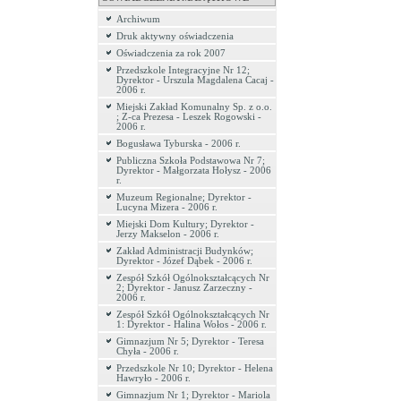
Archiwum
Druk aktywny oświadczenia
Oświadczenia za rok 2007
Przedszkole Integracyjne Nr 12;
Dyrektor - Urszula Magdalena Cacaj -
2006 r.
Miejski Zakład Komunalny Sp. z o.o.
; Z-ca Prezesa - Leszek Rogowski -
2006 r.
Bogusława Tyburska - 2006 r.
Publiczna Szkoła Podstawowa Nr 7;
Dyrektor - Małgorzata Hołysz - 2006
r.
Muzeum Regionalne; Dyrektor -
Lucyna Mizera - 2006 r.
Miejski Dom Kultury; Dyrektor -
Jerzy Makselon - 2006 r.
Zakład Administracji Budynków;
Dyrektor - Józef Dąbek - 2006 r.
Zespół Szkół Ogólnokształcących Nr
2; Dyrektor - Janusz Zarzeczny -
2006 r.
Zespół Szkół Ogólnokształcących Nr
1: Dyrektor - Halina Wołos - 2006 r.
Gimnazjum Nr 5; Dyrektor - Teresa
Chyła - 2006 r.
Przedszkole Nr 10; Dyrektor - Helena
Hawryło - 2006 r.
Gimnazjum Nr 1; Dyrektor - Mariola