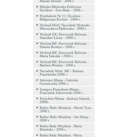
Marian Dróżdż - 2006 r.
Miejska Biblioteka Publiczna:
Dyrektor - Ewa Biały - 2006 r.
Przedszkole Nr 11; Dyrektor -
Małgorzata Kochan - 2006 r.
Wydział DGiS; Naczelnik Wydziału -
Mieczysława Pędlowska - 2006 r.
Wydział GK; Kierownik Referatu -
Stanisław Łacny - 2006 r.
Wydział BiF; Kierownik Referatu -
Danuta Boratyn - 2006 r.
Wydział BiF; Kierownik Referatu -
Marta Szkolak - 2006 r.
Wydział BiF; Kierownik Referatu -
Barbara Motyka - 2006 r.
Naczelnik Wydz. BiF - Barbara
Popielańska 2006 r.
Sekretarz Miasta - Gabriela
Grzesiowska 2006 r.
Zastępca Prezydenta Miasta -
Franciszek Zaborowski 2006 r.
Prezydent Miasta - Andrzej Szlęzak -
2006r.
Radny Rady Miejskiej - Marek Tyza -
2006 r.
Radny Rady Miejskiej - Jan Sibiga -
2006 r.
Radna Rady Miejskiej - Maria
Różańska - 2006 r.
Radna Rady Miejskiej - Maria