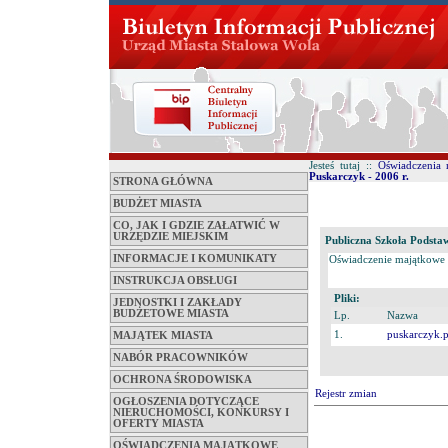
Jesteś tutaj ::
Oświadczenia 
Puskarczyk - 2006 r.
STRONA GŁÓWNA
BUDŻET MIASTA
CO, JAK I GDZIE ZAŁATWIĆ W
URZĘDZIE MIEJSKIM
Publiczna Szkoła Podsta
INFORMACJE I KOMUNIKATY
Oświadczenie majątkowe
INSTRUKCJA OBSŁUGI
Pliki:
JEDNOSTKI I ZAKŁADY
BUDŻETOWE MIASTA
Lp.
Nazwa
1.
puskarczyk.
MAJĄTEK MIASTA
NABÓR PRACOWNIKÓW
OCHRONA ŚRODOWISKA
Rejestr zmian
OGŁOSZENIA DOTYCZĄCE
NIERUCHOMOŚCI, KONKURSY I
OFERTY MIASTA
OŚWIADCZENIA MAJĄTKOWE