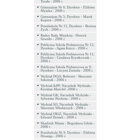
Tyrała - 2006 r.
Gimnazjum Nr 6; Dyrektor - Elżbieta
Myszka - 2006 r.
Gimnazjum Nr 5; Dyrektor - Marek
Kopera - 2006 r.
Przedszkole Nr 15; Dyrektor - Bożena
Zych - 2006 r.
Radny Rady Miejskiej - Henryk
Szwedo - 2006 r.
Publiczna Szkoła Podstawowa Nr 12;
Dyrektor - Agata Kurcz - 2006 r.
Publiczna Szkoła Podstawowa Nr 11;
Dyrektor - Czesława Krystkowiak -
2006 r.
Publiczna Szkoła Podstawowa nr 9;
Dyrektor - Lucyna Żminda - 2006 r.
Wydział DGiS; Referent - Sławomir
Szkutnik - 2006 r.
Wydział AiPP; Naczelnik Wydziału -
Krystian Mencfel -2006 r.
Wydział GK; Naczelnik Wydziału -
Sylwester Piechota - 2006 r.
Wydział SO; Naczelnik Wydziału -
Sławomir Włodarczyk - 2006 r.
Wydział OKiZ; Naczelnik Wydziału -
Edward Dymek - 2006 r.
Skarbnik Miasta - Bogusława Gdula -
2006 r.
Przedszkole Nr 9; Dyrektor - Elżbieta
Drzazga - 2006 r.