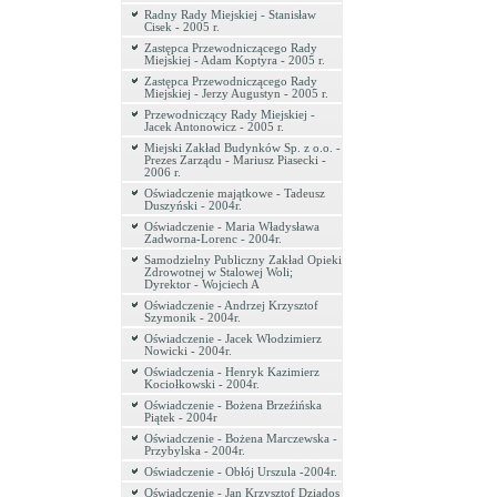
Radny Rady Miejskiej - Stanisław
Cisek - 2005 r.
Zastępca Przewodniczącego Rady
Miejskiej - Adam Koptyra - 2005 r.
Zastępca Przewodniczącego Rady
Miejskiej - Jerzy Augustyn - 2005 r.
Przewodniczący Rady Miejskiej -
Jacek Antonowicz - 2005 r.
Miejski Zakład Budynków Sp. z o.o. -
Prezes Zarządu - Mariusz Piasecki -
2006 r.
Oświadczenie majątkowe - Tadeusz
Duszyński - 2004r.
Oświadczenie - Maria Władysława
Zadworna-Lorenc - 2004r.
Samodzielny Publiczny Zakład Opieki
Zdrowotnej w Stalowej Woli;
Dyrektor - Wojciech A
Oświadczenie - Andrzej Krzysztof
Szymonik - 2004r.
Oświadczenie - Jacek Włodzimierz
Nowicki - 2004r.
Oświadczenia - Henryk Kazimierz
Kociołkowski - 2004r.
Oświadczenie - Bożena Brzeźińska
Piątek - 2004r
Oświadczenie - Bożena Marczewska -
Przybylska - 2004r.
Oświadczenie - Obłój Urszula -2004r.
Oświadczenie - Jan Krzysztof Dziados