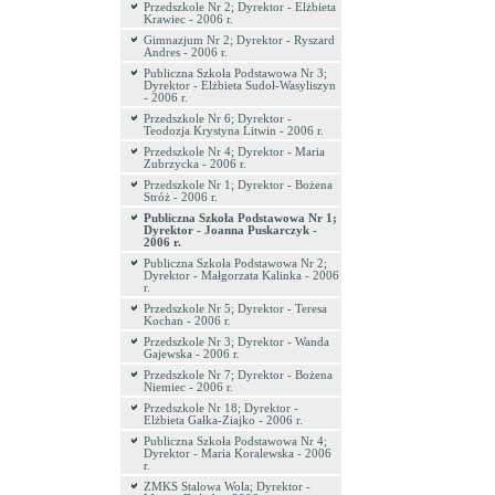
Przedszkole Nr 2; Dyrektor - Elżbieta
Krawiec - 2006 r.
Gimnazjum Nr 2; Dyrektor - Ryszard
Andres - 2006 r.
Publiczna Szkoła Podstawowa Nr 3;
Dyrektor - Elżbieta Sudoł-Wasyliszyn
- 2006 r.
Przedszkole Nr 6; Dyrektor -
Teodozja Krystyna Litwin - 2006 r.
Przedszkole Nr 4; Dyrektor - Maria
Zubrzycka - 2006 r.
Przedszkole Nr 1; Dyrektor - Bożena
Stróż - 2006 r.
Publiczna Szkoła Podstawowa Nr 1;
Dyrektor - Joanna Puskarczyk -
2006 r.
Publiczna Szkoła Podstawowa Nr 2;
Dyrektor - Małgorzata Kalinka - 2006
r.
Przedszkole Nr 5; Dyrektor - Teresa
Kochan - 2006 r.
Przedszkole Nr 3; Dyrektor - Wanda
Gajewska - 2006 r.
Przedszkole Nr 7; Dyrektor - Bożena
Niemiec - 2006 r.
Przedszkole Nr 18; Dyrektor -
Elżbieta Gałka-Ziajko - 2006 r.
Publiczna Szkoła Podstawowa Nr 4;
Dyrektor - Maria Koralewska - 2006
r.
ZMKS Stalowa Wola; Dyrektor -