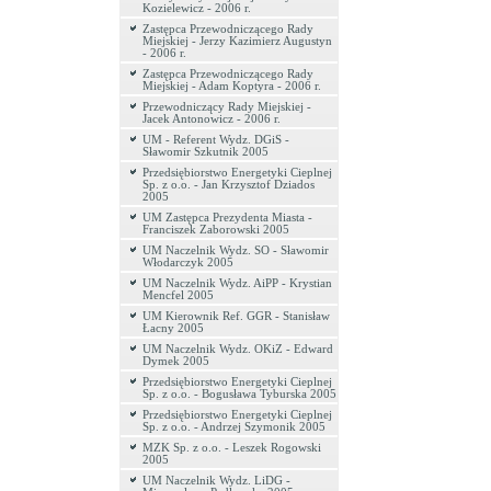
Kozielewicz - 2006 r.
Zastępca Przewodniczącego Rady
Miejskiej - Jerzy Kazimierz Augustyn
- 2006 r.
Zastępca Przewodniczącego Rady
Miejskiej - Adam Koptyra - 2006 r.
Przewodniczący Rady Miejskiej -
Jacek Antonowicz - 2006 r.
UM - Referent Wydz. DGiS -
Sławomir Szkutnik 2005
Przedsiębiorstwo Energetyki Cieplnej
Sp. z o.o. - Jan Krzysztof Dziados
2005
UM Zastępca Prezydenta Miasta -
Franciszek Zaborowski 2005
UM Naczelnik Wydz. SO - Sławomir
Włodarczyk 2005
UM Naczelnik Wydz. AiPP - Krystian
Mencfel 2005
UM Kierownik Ref. GGR - Stanisław
Łacny 2005
UM Naczelnik Wydz. OKiZ - Edward
Dymek 2005
Przedsiębiorstwo Energetyki Cieplnej
Sp. z o.o. - Bogusława Tyburska 2005
Przedsiębiorstwo Energetyki Cieplnej
Sp. z o.o. - Andrzej Szymonik 2005
MZK Sp. z o.o. - Leszek Rogowski
2005
UM Naczelnik Wydz. LiDG -