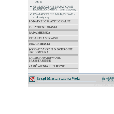
- 2004r.
OŚWIADCZENIE MAJĄTKOWE
RADNEGO GMINY - druk aktywny
OŚWIADCZENIE MAJĄTKOWE -
druk aktywny
PODATKI I OPŁATY LOKALNE
PREZYDENT MIASTA
RADA MIEJSKA
REDAKCJA SERWISU
URZĄD MIASTA
WYKAZ DANYCH O OCHRONIE
ŚRODOWISKA
ZAGOSPODAROWANIE
PRZESTRZENNE
ZAMÓWIENIA PUBLICZNE
ul. Wolnoś
Urząd Miasta Stalowa Wola
37-450 St
© ZETO-RZESZÓ