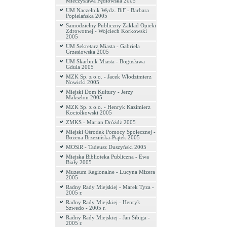
Mieczysława Pędlowska 2005
UM Naczelnik Wydz. BiF - Barbara
Popielańska 2005
Samodzielny Publiczny Zakład Opieki
Zdrowotnej - Wojciech Korkowski
2005
UM Sekretarz Miasta - Gabriela
Grzesiowska 2005
UM Skarbnik Miasta - Bogusława
Gdula 2005
MZK Sp. z o.o. - Jacek Włodzimierz
Nowicki 2005
Miejski Dom Kultury - Jerzy
Makselon 2005
MZK Sp. z o.o. - Henryk Kazimierz
Kociołkowski 2005
ZMKS - Marian Dróżdż 2005
Miejski Ośrodek Pomocy Społecznej -
Bożena Brzezińska-Piątek 2005
MOSiR - Tadeusz Duszyński 2005
Miejska Biblioteka Publiczna - Ewa
Biały 2005
Muzeum Regionalne - Lucyna Mizera
2005
Radny Rady Miejskiej - Marek Tyza -
2005 r.
Radny Rady Miejskiej - Henryk
Szwedo - 2005 r.
Radny Rady Miejskiej - Jan Sibiga -
2005 r.