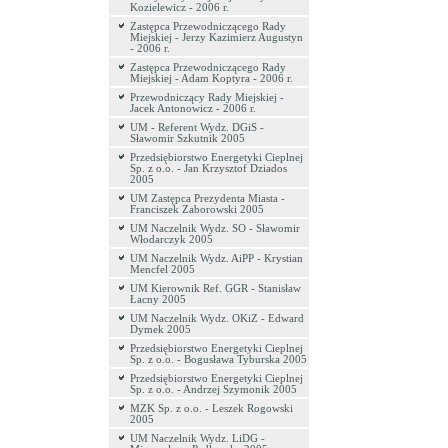
Kozielewicz - 2006 r.
Zastępca Przewodniczącego Rady
Miejskiej - Jerzy Kazimierz Augustyn
- 2006 r.
Zastępca Przewodniczącego Rady
Miejskiej - Adam Koptyra - 2006 r.
Przewodniczący Rady Miejskiej -
Jacek Antonowicz - 2006 r.
UM - Referent Wydz. DGiS -
Sławomir Szkutnik 2005
Przedsiębiorstwo Energetyki Cieplnej
Sp. z o.o. - Jan Krzysztof Dziados
2005
UM Zastępca Prezydenta Miasta -
Franciszek Zaborowski 2005
UM Naczelnik Wydz. SO - Sławomir
Włodarczyk 2005
UM Naczelnik Wydz. AiPP - Krystian
Mencfel 2005
UM Kierownik Ref. GGR - Stanisław
Łacny 2005
UM Naczelnik Wydz. OKiZ - Edward
Dymek 2005
Przedsiębiorstwo Energetyki Cieplnej
Sp. z o.o. - Bogusława Tyburska 2005
Przedsiębiorstwo Energetyki Cieplnej
Sp. z o.o. - Andrzej Szymonik 2005
MZK Sp. z o.o. - Leszek Rogowski
2005
UM Naczelnik Wydz. LiDG -