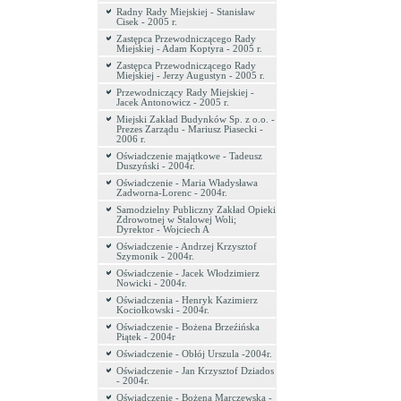
Radny Rady Miejskiej - Stanisław
Cisek - 2005 r.
Zastępca Przewodniczącego Rady
Miejskiej - Adam Koptyra - 2005 r.
Zastępca Przewodniczącego Rady
Miejskiej - Jerzy Augustyn - 2005 r.
Przewodniczący Rady Miejskiej -
Jacek Antonowicz - 2005 r.
Miejski Zakład Budynków Sp. z o.o. -
Prezes Zarządu - Mariusz Piasecki -
2006 r.
Oświadczenie majątkowe - Tadeusz
Duszyński - 2004r.
Oświadczenie - Maria Władysława
Zadworna-Lorenc - 2004r.
Samodzielny Publiczny Zakład Opieki
Zdrowotnej w Stalowej Woli;
Dyrektor - Wojciech A
Oświadczenie - Andrzej Krzysztof
Szymonik - 2004r.
Oświadczenie - Jacek Włodzimierz
Nowicki - 2004r.
Oświadczenia - Henryk Kazimierz
Kociołkowski - 2004r.
Oświadczenie - Bożena Brzeźińska
Piątek - 2004r
Oświadczenie - Obłój Urszula -2004r.
Oświadczenie - Jan Krzysztof Dziados
- 2004r.
Oświadczenie - Bożena Marczewska -