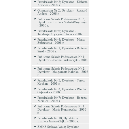
Przedszkole Nr 2; Dyrektor - Elżbieta
Krawiec - 2006 r.
Gimnazjum Nr 2; Dyrektor - Ryszard
Andres - 2006 r.
Publiczna Szkoła Podstawowa Nr 3;
Dyrektor - Elżbieta Sudoł-Wasyliszyn
- 2006 r.
Przedszkole Nr 6; Dyrektor -
Teodozja Krystyna Litwin - 2006 r.
Przedszkole Nr 4; Dyrektor - Maria
Zubrzycka - 2006 r.
Przedszkole Nr 1; Dyrektor - Bożena
Stróż - 2006 r.
Publiczna Szkoła Podstawowa Nr 1;
Dyrektor - Joanna Puskarczyk - 2006
r.
Publiczna Szkoła Podstawowa Nr 2;
Dyrektor - Małgorzata Kalinka - 2006
r.
Przedszkole Nr 5; Dyrektor - Teresa
Kochan - 2006 r.
Przedszkole Nr 3; Dyrektor - Wanda
Gajewska - 2006 r.
Przedszkole Nr 7; Dyrektor - Bożena
Niemiec - 2006 r.
Publiczna Szkoła Podstawowa Nr 4;
Dyrektor - Maria Koralewska - 2006
r.
Przedszkole Nr 18; Dyrektor -
Elżbieta Gałka-Ziajko - 2006 r.
ZMKS Stalowa Wola; Dyrektor -