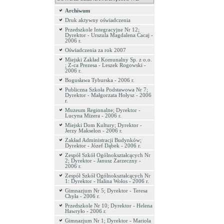
Archiwum
Druk aktywny oświadczenia
Przedszkole Integracyjne Nr 12;
Dyrektor - Urszula Magdalena Cacaj -
2006 r.
Oświadczenia za rok 2007
Miejski Zakład Komunalny Sp. z o.o.
; Z-ca Prezesa - Leszek Rogowski -
2006 r.
Bogusława Tyburska - 2006 r.
Publiczna Szkoła Podstawowa Nr 7;
Dyrektor - Małgorzata Hołysz - 2006
r.
Muzeum Regionalne; Dyrektor -
Lucyna Mizera - 2006 r.
Miejski Dom Kultury; Dyrektor -
Jerzy Makselon - 2006 r.
Zakład Administracji Budynków;
Dyrektor - Józef Dąbek - 2006 r.
Zespół Szkół Ogólnokształcących Nr
2; Dyrektor - Janusz Zarzeczny -
2006 r.
Zespół Szkół Ogólnokształcących Nr
1: Dyrektor - Halina Wołos - 2006 r.
Gimnazjum Nr 5; Dyrektor - Teresa
Chyła - 2006 r.
Przedszkole Nr 10; Dyrektor - Helena
Hawryło - 2006 r.
Gimnazjum Nr 1; Dyrektor - Mariola