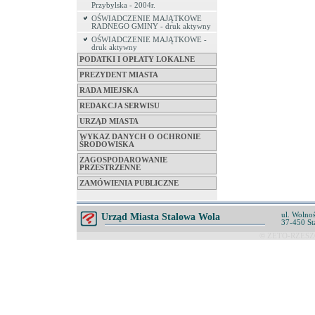
Przybylska - 2004r.
OŚWIADCZENIE MAJĄTKOWE
RADNEGO GMINY - druk aktywny
OŚWIADCZENIE MAJĄTKOWE -
druk aktywny
PODATKI I OPŁATY LOKALNE
PREZYDENT MIASTA
RADA MIEJSKA
REDAKCJA SERWISU
URZĄD MIASTA
WYKAZ DANYCH O OCHRONIE
ŚRODOWISKA
ZAGOSPODAROWANIE
PRZESTRZENNE
ZAMÓWIENIA PUBLICZNE
ul. Wolnoś
Urząd Miasta Stalowa Wola
37-450 St
© ZETO-RZESZÓ