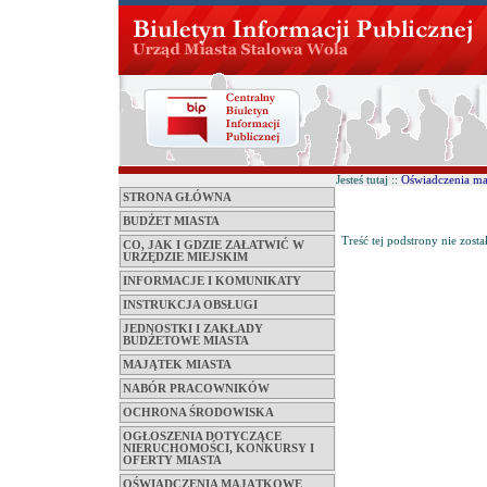
Jesteś tutaj ::
Oświadczenia m
STRONA GŁÓWNA
BUDŻET MIASTA
Treść tej podstrony nie zosta
CO, JAK I GDZIE ZAŁATWIĆ W
URZĘDZIE MIEJSKIM
INFORMACJE I KOMUNIKATY
INSTRUKCJA OBSŁUGI
JEDNOSTKI I ZAKŁADY
BUDŻETOWE MIASTA
MAJĄTEK MIASTA
NABÓR PRACOWNIKÓW
OCHRONA ŚRODOWISKA
OGŁOSZENIA DOTYCZĄCE
NIERUCHOMOŚCI, KONKURSY I
OFERTY MIASTA
OŚWIADCZENIA MAJĄTKOWE