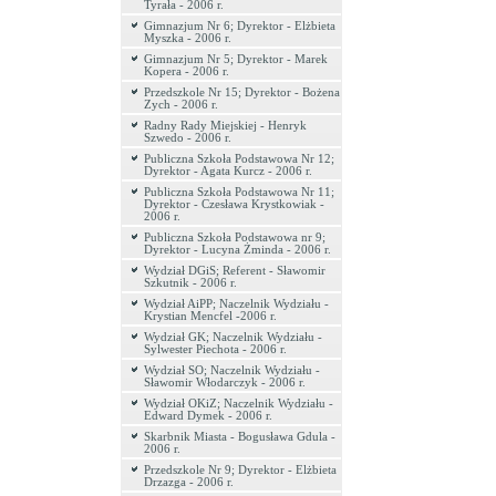
Tyrała - 2006 r.
Gimnazjum Nr 6; Dyrektor - Elżbieta
Myszka - 2006 r.
Gimnazjum Nr 5; Dyrektor - Marek
Kopera - 2006 r.
Przedszkole Nr 15; Dyrektor - Bożena
Zych - 2006 r.
Radny Rady Miejskiej - Henryk
Szwedo - 2006 r.
Publiczna Szkoła Podstawowa Nr 12;
Dyrektor - Agata Kurcz - 2006 r.
Publiczna Szkoła Podstawowa Nr 11;
Dyrektor - Czesława Krystkowiak -
2006 r.
Publiczna Szkoła Podstawowa nr 9;
Dyrektor - Lucyna Żminda - 2006 r.
Wydział DGiS; Referent - Sławomir
Szkutnik - 2006 r.
Wydział AiPP; Naczelnik Wydziału -
Krystian Mencfel -2006 r.
Wydział GK; Naczelnik Wydziału -
Sylwester Piechota - 2006 r.
Wydział SO; Naczelnik Wydziału -
Sławomir Włodarczyk - 2006 r.
Wydział OKiZ; Naczelnik Wydziału -
Edward Dymek - 2006 r.
Skarbnik Miasta - Bogusława Gdula -
2006 r.
Przedszkole Nr 9; Dyrektor - Elżbieta
Drzazga - 2006 r.