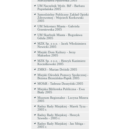
Mieczysława Pędlowska 2005
UM Naczelnik Wydz. BiF - Barbara
Popielańska 2005
Samodzielny Publiczny Zakład Opieki
Zdrowotnej - Wojciech Korkowski
2005
UM Sekretarz Miasta - Gabriela
Grzesiowska 2005
UM Skarbnik Miasta - Bogusława
Gdula 2005
MZK Sp. z o.o. - Jacek Włodzimierz
Nowicki 2005
Miejski Dom Kultury - Jerzy
Makselon 2005
MZK Sp. z o.o. - Henryk Kazimierz
Kociołkowski 2005
ZMKS - Marian Dróżdż 2005
Miejski Ośrodek Pomocy Społecznej -
Bożena Brzezińska-Piątek 2005
MOSiR - Tadeusz Duszyński 2005
Miejska Biblioteka Publiczna - Ewa
Biały 2005
Muzeum Regionalne - Lucyna Mizera
2005
Radny Rady Miejskiej - Marek Tyza -
2005 r.
Radny Rady Miejskiej - Henryk
Szwedo - 2005 r.
Radny Rady Miejskiej - Jan Sibiga -
2005 r.