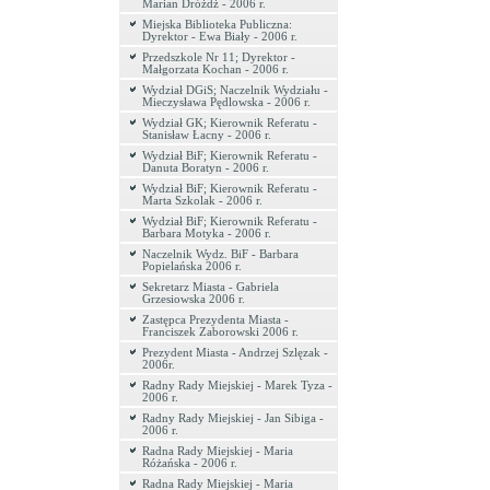
Marian Dróżdż - 2006 r.
Miejska Biblioteka Publiczna:
Dyrektor - Ewa Biały - 2006 r.
Przedszkole Nr 11; Dyrektor -
Małgorzata Kochan - 2006 r.
Wydział DGiS; Naczelnik Wydziału -
Mieczysława Pędlowska - 2006 r.
Wydział GK; Kierownik Referatu -
Stanisław Łacny - 2006 r.
Wydział BiF; Kierownik Referatu -
Danuta Boratyn - 2006 r.
Wydział BiF; Kierownik Referatu -
Marta Szkolak - 2006 r.
Wydział BiF; Kierownik Referatu -
Barbara Motyka - 2006 r.
Naczelnik Wydz. BiF - Barbara
Popielańska 2006 r.
Sekretarz Miasta - Gabriela
Grzesiowska 2006 r.
Zastępca Prezydenta Miasta -
Franciszek Zaborowski 2006 r.
Prezydent Miasta - Andrzej Szlęzak -
2006r.
Radny Rady Miejskiej - Marek Tyza -
2006 r.
Radny Rady Miejskiej - Jan Sibiga -
2006 r.
Radna Rady Miejskiej - Maria
Różańska - 2006 r.
Radna Rady Miejskiej - Maria