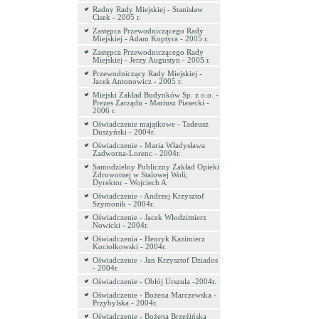
Radny Rady Miejskiej - Stanisław
Cisek - 2005 r.
Zastępca Przewodniczącego Rady
Miejskiej - Adam Koptyra - 2005 r.
Zastępca Przewodniczącego Rady
Miejskiej - Jerzy Augustyn - 2005 r.
Przewodniczący Rady Miejskiej -
Jacek Antonowicz - 2005 r.
Miejski Zakład Budynków Sp. z o.o. -
Prezes Zarządu - Mariusz Piasecki -
2006 r.
Oświadczenie majątkowe - Tadeusz
Duszyński - 2004r.
Oświadczenie - Maria Władysława
Zadworna-Lorenc - 2004r.
Samodzielny Publiczny Zakład Opieki
Zdrowotnej w Stalowej Woli;
Dyrektor - Wojciech A
Oświadczenie - Andrzej Krzysztof
Szymonik - 2004r.
Oświadczenie - Jacek Włodzimierz
Nowicki - 2004r.
Oświadczenia - Henryk Kazimierz
Kociołkowski - 2004r.
Oświadczenie - Jan Krzysztof Dziados
- 2004r.
Oświadczenie - Obłój Urszula -2004r.
Oświadczenie - Bożena Marczewska -
Przybylska - 2004r.
Oświadczenie - Bożena Brzeźińska