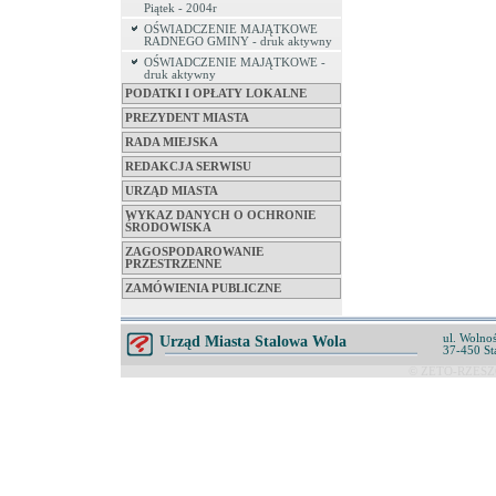
Piątek - 2004r
OŚWIADCZENIE MAJĄTKOWE
RADNEGO GMINY - druk aktywny
OŚWIADCZENIE MAJĄTKOWE -
druk aktywny
PODATKI I OPŁATY LOKALNE
PREZYDENT MIASTA
RADA MIEJSKA
REDAKCJA SERWISU
URZĄD MIASTA
WYKAZ DANYCH O OCHRONIE
ŚRODOWISKA
ZAGOSPODAROWANIE
PRZESTRZENNE
ZAMÓWIENIA PUBLICZNE
ul. Wolnoś
Urząd Miasta Stalowa Wola
37-450 St
© ZETO-RZESZÓ