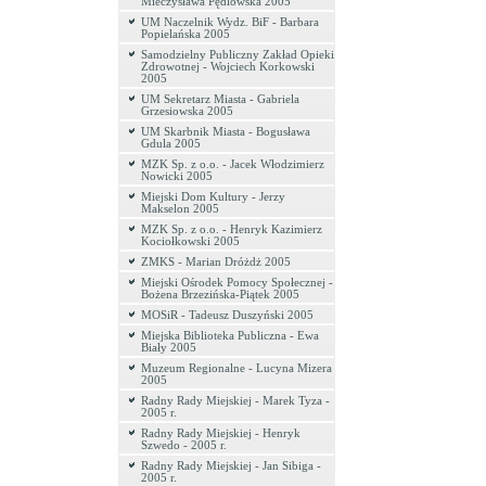
Mieczysława Pędlowska 2005
UM Naczelnik Wydz. BiF - Barbara
Popielańska 2005
Samodzielny Publiczny Zakład Opieki
Zdrowotnej - Wojciech Korkowski
2005
UM Sekretarz Miasta - Gabriela
Grzesiowska 2005
UM Skarbnik Miasta - Bogusława
Gdula 2005
MZK Sp. z o.o. - Jacek Włodzimierz
Nowicki 2005
Miejski Dom Kultury - Jerzy
Makselon 2005
MZK Sp. z o.o. - Henryk Kazimierz
Kociołkowski 2005
ZMKS - Marian Dróżdż 2005
Miejski Ośrodek Pomocy Społecznej -
Bożena Brzezińska-Piątek 2005
MOSiR - Tadeusz Duszyński 2005
Miejska Biblioteka Publiczna - Ewa
Biały 2005
Muzeum Regionalne - Lucyna Mizera
2005
Radny Rady Miejskiej - Marek Tyza -
2005 r.
Radny Rady Miejskiej - Henryk
Szwedo - 2005 r.
Radny Rady Miejskiej - Jan Sibiga -
2005 r.