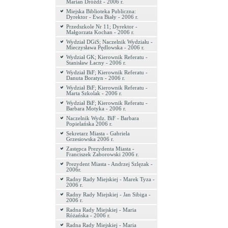
Marian Dróżdż - 2006 r.
Miejska Biblioteka Publiczna:
Dyrektor - Ewa Biały - 2006 r.
Przedszkole Nr 11; Dyrektor -
Małgorzata Kochan - 2006 r.
Wydział DGiS; Naczelnik Wydziału -
Mieczysława Pędlowska - 2006 r.
Wydział GK; Kierownik Referatu -
Stanisław Łacny - 2006 r.
Wydział BiF; Kierownik Referatu -
Danuta Boratyn - 2006 r.
Wydział BiF; Kierownik Referatu -
Marta Szkolak - 2006 r.
Wydział BiF; Kierownik Referatu -
Barbara Motyka - 2006 r.
Naczelnik Wydz. BiF - Barbara
Popielańska 2006 r.
Sekretarz Miasta - Gabriela
Grzesiowska 2006 r.
Zastępca Prezydenta Miasta -
Franciszek Zaborowski 2006 r.
Prezydent Miasta - Andrzej Szlęzak -
2006r.
Radny Rady Miejskiej - Marek Tyza -
2006 r.
Radny Rady Miejskiej - Jan Sibiga -
2006 r.
Radna Rady Miejskiej - Maria
Różańska - 2006 r.
Radna Rady Miejskiej - Maria