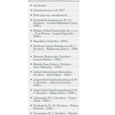
Archiwum
Oświadczenia za rok 2007
Druk aktywny oświadczenia
Przedszkole Integracyjne Nr 12;
Dyrektor - Urszula Magdalena Cacaj -
2006 r.
Miejski Zakład Komunalny Sp. z o.o.
; Z-ca Prezesa - Leszek Rogowski -
2006 r.
Bogusława Tyburska - 2006 r.
Publiczna Szkoła Podstawowa Nr 7;
Dyrektor - Małgorzata Hołysz - 2006
r.
Muzeum Regionalne; Dyrektor -
Lucyna Mizera - 2006 r.
Miejski Dom Kultury; Dyrektor -
Jerzy Makselon - 2006 r.
Zakład Administracji Budynków;
Dyrektor - Józef Dąbek - 2006 r.
Zespół Szkół Ogólnokształcących Nr
2; Dyrektor - Janusz Zarzeczny -
2006 r.
Zespół Szkół Ogólnokształcących Nr
1: Dyrektor - Halina Wołos - 2006 r.
Gimnazjum Nr 5; Dyrektor - Teresa
Chyła - 2006 r.
Przedszkole Nr 10; Dyrektor - Helena
Hawryło - 2006 r.
Gimnazjum Nr 1; Dyrektor - Mariola