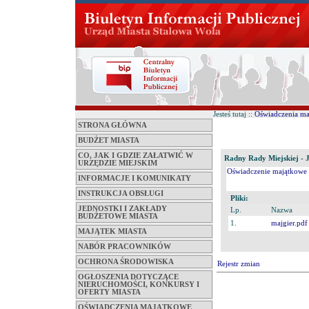
Jesteś tutaj ::
Oświadczenia m
STRONA GŁÓWNA
BUDŻET MIASTA
CO, JAK I GDZIE ZAŁATWIĆ W
Radny Rady Miejskiej - J
URZĘDZIE MIEJSKIM
Oświadczenie majątkowe 
INFORMACJE I KOMUNIKATY
INSTRUKCJA OBSŁUGI
Pliki:
JEDNOSTKI I ZAKŁADY
Lp.
Nazwa
BUDŻETOWE MIASTA
1.
majgier.pdf
MAJĄTEK MIASTA
NABÓR PRACOWNIKÓW
OCHRONA ŚRODOWISKA
Rejestr zmian
OGŁOSZENIA DOTYCZĄCE
NIERUCHOMOŚCI, KONKURSY I
OFERTY MIASTA
OŚWIADCZENIA MAJĄTKOWE