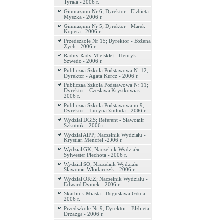
Tyrała - 2006 r.
Gimnazjum Nr 6; Dyrektor - Elżbieta
Myszka - 2006 r.
Gimnazjum Nr 5; Dyrektor - Marek
Kopera - 2006 r.
Przedszkole Nr 15; Dyrektor - Bożena
Zych - 2006 r.
Radny Rady Miejskiej - Henryk
Szwedo - 2006 r.
Publiczna Szkoła Podstawowa Nr 12;
Dyrektor - Agata Kurcz - 2006 r.
Publiczna Szkoła Podstawowa Nr 11;
Dyrektor - Czesława Krystkowiak -
2006 r.
Publiczna Szkoła Podstawowa nr 9;
Dyrektor - Lucyna Żminda - 2006 r.
Wydział DGiS; Referent - Sławomir
Szkutnik - 2006 r.
Wydział AiPP; Naczelnik Wydziału -
Krystian Mencfel -2006 r.
Wydział GK; Naczelnik Wydziału -
Sylwester Piechota - 2006 r.
Wydział SO; Naczelnik Wydziału -
Sławomir Włodarczyk - 2006 r.
Wydział OKiZ; Naczelnik Wydziału -
Edward Dymek - 2006 r.
Skarbnik Miasta - Bogusława Gdula -
2006 r.
Przedszkole Nr 9; Dyrektor - Elżbieta
Drzazga - 2006 r.