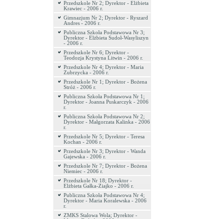
Przedszkole Nr 2; Dyrektor - Elżbieta
Krawiec - 2006 r.
Gimnazjum Nr 2; Dyrektor - Ryszard
Andres - 2006 r.
Publiczna Szkoła Podstawowa Nr 3;
Dyrektor - Elżbieta Sudoł-Wasyliszyn
- 2006 r.
Przedszkole Nr 6; Dyrektor -
Teodozja Krystyna Litwin - 2006 r.
Przedszkole Nr 4; Dyrektor - Maria
Zubrzycka - 2006 r.
Przedszkole Nr 1; Dyrektor - Bożena
Stróż - 2006 r.
Publiczna Szkoła Podstawowa Nr 1;
Dyrektor - Joanna Puskarczyk - 2006
r.
Publiczna Szkoła Podstawowa Nr 2;
Dyrektor - Małgorzata Kalinka - 2006
r.
Przedszkole Nr 5; Dyrektor - Teresa
Kochan - 2006 r.
Przedszkole Nr 3; Dyrektor - Wanda
Gajewska - 2006 r.
Przedszkole Nr 7; Dyrektor - Bożena
Niemiec - 2006 r.
Przedszkole Nr 18; Dyrektor -
Elżbieta Gałka-Ziajko - 2006 r.
Publiczna Szkoła Podstawowa Nr 4;
Dyrektor - Maria Koralewska - 2006
r.
ZMKS Stalowa Wola; Dyrektor -