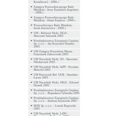
Kozielewicz - 2006 r.
Zastępca Przewodniczącego Rady
Miejskiej - Jerzy Kazimierz Augustyn
- 2006 r.
Zastępca Przewodniczącego Rady
Miejskiej - Adam Koptyra - 2006 r.
Przewodniczący Rady Miejskiej -
Jacek Antonowicz - 2006 r.
UM - Referent Wydz. DGiS -
Sławomir Szkutnik 2005
Przedsiębiorstwo Energetyki Cieplnej
Sp. z o.o. - Jan Krzysztof Dziados
2005
UM Zastępca Prezydenta Miasta -
Franciszek Zaborowski 2005
UM Naczelnik Wydz. SO - Sławomir
Włodarczyk 2005
UM Naczelnik Wydz. AiPP - Krystian
Mencfel 2005
UM Kierownik Ref. GGR - Stanisław
Łacny 2005
UM Naczelnik Wydz. OKiZ - Edward
Dymek 2005
Przedsiębiorstwo Energetyki Cieplnej
Sp. z o.o. - Bogusława Tyburska 2005
Przedsiębiorstwo Energetyki Cieplnej
Sp. z o.o. - Andrzej Szymonik 2005
MZK Sp. z o.o. - Leszek Rogowski
2005
UM Naczelnik Wydz. LiDG -