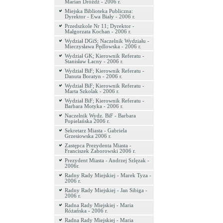
Marian Dróżdż - 2006 r.
Miejska Biblioteka Publiczna:
Dyrektor - Ewa Biały - 2006 r.
Przedszkole Nr 11; Dyrektor -
Małgorzata Kochan - 2006 r.
Wydział DGiS; Naczelnik Wydziału -
Mieczysława Pędlowska - 2006 r.
Wydział GK; Kierownik Referatu -
Stanisław Łacny - 2006 r.
Wydział BiF; Kierownik Referatu -
Danuta Boratyn - 2006 r.
Wydział BiF; Kierownik Referatu -
Marta Szkolak - 2006 r.
Wydział BiF; Kierownik Referatu -
Barbara Motyka - 2006 r.
Naczelnik Wydz. BiF - Barbara
Popielańska 2006 r.
Sekretarz Miasta - Gabriela
Grzesiowska 2006 r.
Zastępca Prezydenta Miasta -
Franciszek Zaborowski 2006 r.
Prezydent Miasta - Andrzej Szlęzak -
2006r.
Radny Rady Miejskiej - Marek Tyza -
2006 r.
Radny Rady Miejskiej - Jan Sibiga -
2006 r.
Radna Rady Miejskiej - Maria
Różańska - 2006 r.
Radna Rady Miejskiej - Maria