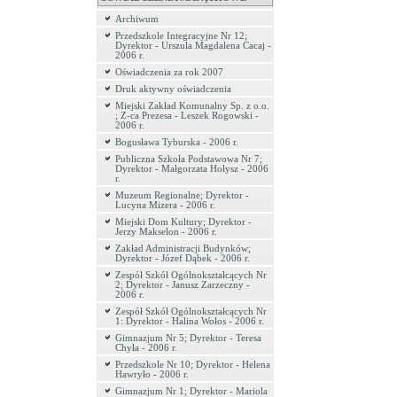
Archiwum
Przedszkole Integracyjne Nr 12;
Dyrektor - Urszula Magdalena Cacaj -
2006 r.
Oświadczenia za rok 2007
Druk aktywny oświadczenia
Miejski Zakład Komunalny Sp. z o.o.
; Z-ca Prezesa - Leszek Rogowski -
2006 r.
Bogusława Tyburska - 2006 r.
Publiczna Szkoła Podstawowa Nr 7;
Dyrektor - Małgorzata Hołysz - 2006
r.
Muzeum Regionalne; Dyrektor -
Lucyna Mizera - 2006 r.
Miejski Dom Kultury; Dyrektor -
Jerzy Makselon - 2006 r.
Zakład Administracji Budynków;
Dyrektor - Józef Dąbek - 2006 r.
Zespół Szkół Ogólnokształcących Nr
2; Dyrektor - Janusz Zarzeczny -
2006 r.
Zespół Szkół Ogólnokształcących Nr
1: Dyrektor - Halina Wołos - 2006 r.
Gimnazjum Nr 5; Dyrektor - Teresa
Chyła - 2006 r.
Przedszkole Nr 10; Dyrektor - Helena
Hawryło - 2006 r.
Gimnazjum Nr 1; Dyrektor - Mariola