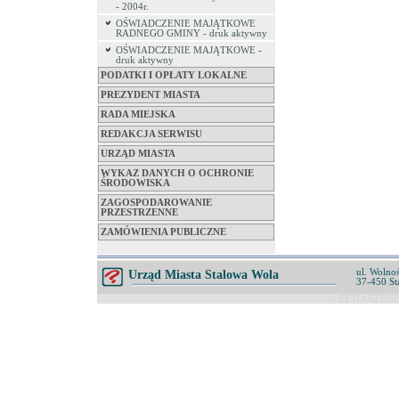
- 2004r.
OŚWIADCZENIE MAJĄTKOWE
RADNEGO GMINY - druk aktywny
OŚWIADCZENIE MAJĄTKOWE -
druk aktywny
PODATKI I OPŁATY LOKALNE
PREZYDENT MIASTA
RADA MIEJSKA
REDAKCJA SERWISU
URZĄD MIASTA
WYKAZ DANYCH O OCHRONIE
ŚRODOWISKA
ZAGOSPODAROWANIE
PRZESTRZENNE
ZAMÓWIENIA PUBLICZNE
ul. Wolnoś
Urząd Miasta Stalowa Wola
37-450 St
© ZETO-RZESZÓ