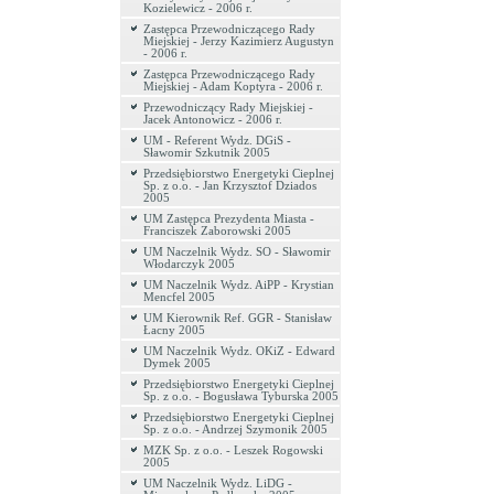
Kozielewicz - 2006 r.
Zastępca Przewodniczącego Rady
Miejskiej - Jerzy Kazimierz Augustyn
- 2006 r.
Zastępca Przewodniczącego Rady
Miejskiej - Adam Koptyra - 2006 r.
Przewodniczący Rady Miejskiej -
Jacek Antonowicz - 2006 r.
UM - Referent Wydz. DGiS -
Sławomir Szkutnik 2005
Przedsiębiorstwo Energetyki Cieplnej
Sp. z o.o. - Jan Krzysztof Dziados
2005
UM Zastępca Prezydenta Miasta -
Franciszek Zaborowski 2005
UM Naczelnik Wydz. SO - Sławomir
Włodarczyk 2005
UM Naczelnik Wydz. AiPP - Krystian
Mencfel 2005
UM Kierownik Ref. GGR - Stanisław
Łacny 2005
UM Naczelnik Wydz. OKiZ - Edward
Dymek 2005
Przedsiębiorstwo Energetyki Cieplnej
Sp. z o.o. - Bogusława Tyburska 2005
Przedsiębiorstwo Energetyki Cieplnej
Sp. z o.o. - Andrzej Szymonik 2005
MZK Sp. z o.o. - Leszek Rogowski
2005
UM Naczelnik Wydz. LiDG -