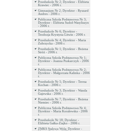
Przedszkole Nr 2; Dyrektor - Elżbieta
Krawiec - 2006 r.
Gimnazjum Nr 2; Dyrektor - Ryszard
Andres - 2006 r.
Publiczna Szkoła Podstawowa Nr 3;
Dyrektor - Elżbieta Sudoł-Wasyliszyn
- 2006 r.
Przedszkole Nr 6; Dyrektor -
Teodozja Krystyna Litwin - 2006 r.
Przedszkole Nr 4; Dyrektor - Maria
Zubrzycka - 2006 r.
Przedszkole Nr 1; Dyrektor - Bożena
Stróż - 2006 r.
Publiczna Szkoła Podstawowa Nr 1;
Dyrektor - Joanna Puskarczyk - 2006
r.
Publiczna Szkoła Podstawowa Nr 2;
Dyrektor - Małgorzata Kalinka - 2006
r.
Przedszkole Nr 5; Dyrektor - Teresa
Kochan - 2006 r.
Przedszkole Nr 3; Dyrektor - Wanda
Gajewska - 2006 r.
Przedszkole Nr 7; Dyrektor - Bożena
Niemiec - 2006 r.
Publiczna Szkoła Podstawowa Nr 4;
Dyrektor - Maria Koralewska - 2006
r.
Przedszkole Nr 18; Dyrektor -
Elżbieta Gałka-Ziajko - 2006 r.
ZMKS Stalowa Wola; Dyrektor -