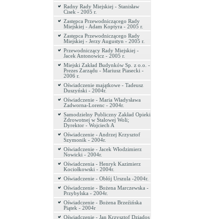
Radny Rady Miejskiej - Stanisław
Cisek - 2005 r.
Zastępca Przewodniczącego Rady
Miejskiej - Adam Koptyra - 2005 r.
Zastępca Przewodniczącego Rady
Miejskiej - Jerzy Augustyn - 2005 r.
Przewodniczący Rady Miejskiej -
Jacek Antonowicz - 2005 r.
Miejski Zakład Budynków Sp. z o.o. -
Prezes Zarządu - Mariusz Piasecki -
2006 r.
Oświadczenie majątkowe - Tadeusz
Duszyński - 2004r.
Oświadczenie - Maria Władysława
Zadworna-Lorenc - 2004r.
Samodzielny Publiczny Zakład Opieki
Zdrowotnej w Stalowej Woli;
Dyrektor - Wojciech A
Oświadczenie - Andrzej Krzysztof
Szymonik - 2004r.
Oświadczenie - Jacek Włodzimierz
Nowicki - 2004r.
Oświadczenia - Henryk Kazimierz
Kociołkowski - 2004r.
Oświadczenie - Obłój Urszula -2004r.
Oświadczenie - Bożena Marczewska -
Przybylska - 2004r.
Oświadczenie - Bożena Brzeźińska
Piątek - 2004r
Oświadczenie - Jan Krzysztof Dziados