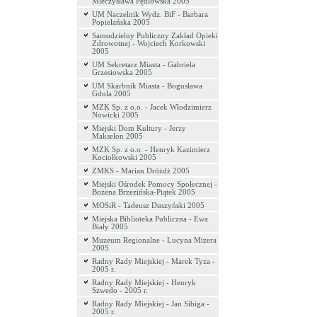
Mieczysława Pędlowska 2005
UM Naczelnik Wydz. BiF - Barbara
Popielańska 2005
Samodzielny Publiczny Zakład Opieki
Zdrowotnej - Wojciech Korkowski
2005
UM Sekretarz Miasta - Gabriela
Grzesiowska 2005
UM Skarbnik Miasta - Bogusława
Gdula 2005
MZK Sp. z o.o. - Jacek Włodzimierz
Nowicki 2005
Miejski Dom Kultury - Jerzy
Makselon 2005
MZK Sp. z o.o. - Henryk Kazimierz
Kociołkowski 2005
ZMKS - Marian Dróżdż 2005
Miejski Ośrodek Pomocy Społecznej -
Bożena Brzezińska-Piątek 2005
MOSiR - Tadeusz Duszyński 2005
Miejska Biblioteka Publiczna - Ewa
Biały 2005
Muzeum Regionalne - Lucyna Mizera
2005
Radny Rady Miejskiej - Marek Tyza -
2005 r.
Radny Rady Miejskiej - Henryk
Szwedo - 2005 r.
Radny Rady Miejskiej - Jan Sibiga -
2005 r.