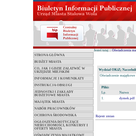
Jesteś tutaj ::
Oświadczenia m
STRONA GŁÓWNA
BUDŻET MIASTA
CO, JAK I GDZIE ZAŁATWIĆ W
Wydział OKiZ; Naczelnik
URZĘDZIE MIEJSKIM
Oświadczenie majątkowe
INFORMACJE I KOMUNIKATY
INSTRUKCJA OBSŁUGI
Pliki:
JEDNOSTKI I ZAKŁADY
Lp.
Nazwa
BUDŻETOWE MIASTA
1.
dymek.pdf
MAJĄTEK MIASTA
NABÓR PRACOWNIKÓW
OCHRONA ŚRODOWISKA
Rejestr zmian
OGŁOSZENIA DOTYCZĄCE
NIERUCHOMOŚCI, KONKURSY I
OFERTY MIASTA
OŚWIADCZENIA MAJĄTKOWE