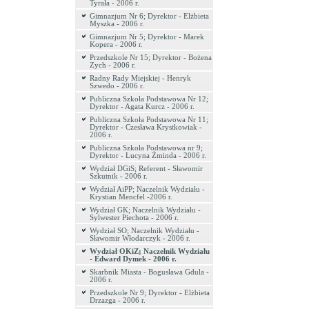
Tyrała - 2006 r.
Gimnazjum Nr 6; Dyrektor - Elżbieta
Myszka - 2006 r.
Gimnazjum Nr 5; Dyrektor - Marek
Kopera - 2006 r.
Przedszkole Nr 15; Dyrektor - Bożena
Zych - 2006 r.
Radny Rady Miejskiej - Henryk
Szwedo - 2006 r.
Publiczna Szkoła Podstawowa Nr 12;
Dyrektor - Agata Kurcz - 2006 r.
Publiczna Szkoła Podstawowa Nr 11;
Dyrektor - Czesława Krystkowiak -
2006 r.
Publiczna Szkoła Podstawowa nr 9;
Dyrektor - Lucyna Żminda - 2006 r.
Wydział DGiS; Referent - Sławomir
Szkutnik - 2006 r.
Wydział AiPP; Naczelnik Wydziału -
Krystian Mencfel -2006 r.
Wydział GK; Naczelnik Wydziału -
Sylwester Piechota - 2006 r.
Wydział SO; Naczelnik Wydziału -
Sławomir Włodarczyk - 2006 r.
Wydział OKiZ; Naczelnik Wydziału
- Edward Dymek - 2006 r.
Skarbnik Miasta - Bogusława Gdula -
2006 r.
Przedszkole Nr 9; Dyrektor - Elżbieta
Drzazga - 2006 r.