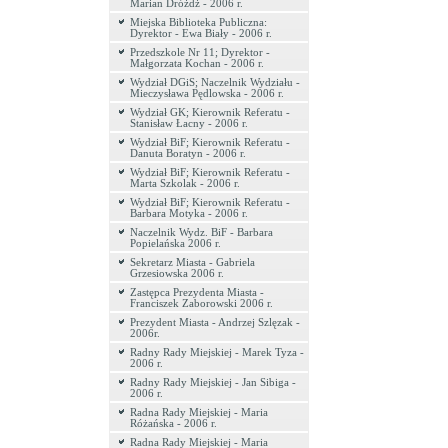
Marian Dróżdż - 2006 r.
Miejska Biblioteka Publiczna:
Dyrektor - Ewa Biały - 2006 r.
Przedszkole Nr 11; Dyrektor -
Małgorzata Kochan - 2006 r.
Wydział DGiS; Naczelnik Wydziału -
Mieczysława Pędlowska - 2006 r.
Wydział GK; Kierownik Referatu -
Stanisław Łacny - 2006 r.
Wydział BiF; Kierownik Referatu -
Danuta Boratyn - 2006 r.
Wydział BiF; Kierownik Referatu -
Marta Szkolak - 2006 r.
Wydział BiF; Kierownik Referatu -
Barbara Motyka - 2006 r.
Naczelnik Wydz. BiF - Barbara
Popielańska 2006 r.
Sekretarz Miasta - Gabriela
Grzesiowska 2006 r.
Zastępca Prezydenta Miasta -
Franciszek Zaborowski 2006 r.
Prezydent Miasta - Andrzej Szlęzak -
2006r.
Radny Rady Miejskiej - Marek Tyza -
2006 r.
Radny Rady Miejskiej - Jan Sibiga -
2006 r.
Radna Rady Miejskiej - Maria
Różańska - 2006 r.
Radna Rady Miejskiej - Maria