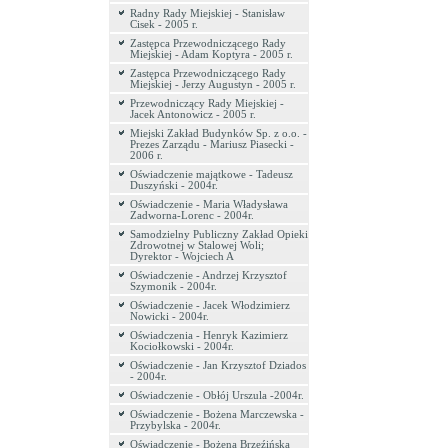
Radny Rady Miejskiej - Stanisław
Cisek - 2005 r.
Zastępca Przewodniczącego Rady
Miejskiej - Adam Koptyra - 2005 r.
Zastępca Przewodniczącego Rady
Miejskiej - Jerzy Augustyn - 2005 r.
Przewodniczący Rady Miejskiej -
Jacek Antonowicz - 2005 r.
Miejski Zakład Budynków Sp. z o.o. -
Prezes Zarządu - Mariusz Piasecki -
2006 r.
Oświadczenie majątkowe - Tadeusz
Duszyński - 2004r.
Oświadczenie - Maria Władysława
Zadworna-Lorenc - 2004r.
Samodzielny Publiczny Zakład Opieki
Zdrowotnej w Stalowej Woli;
Dyrektor - Wojciech A
Oświadczenie - Andrzej Krzysztof
Szymonik - 2004r.
Oświadczenie - Jacek Włodzimierz
Nowicki - 2004r.
Oświadczenia - Henryk Kazimierz
Kociołkowski - 2004r.
Oświadczenie - Jan Krzysztof Dziados
- 2004r.
Oświadczenie - Obłój Urszula -2004r.
Oświadczenie - Bożena Marczewska -
Przybylska - 2004r.
Oświadczenie - Bożena Brzeźińska