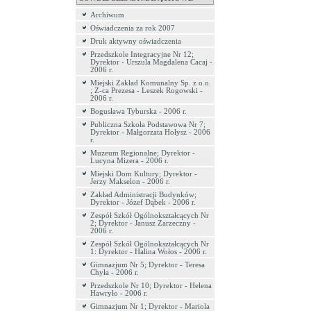
Archiwum
Oświadczenia za rok 2007
Druk aktywny oświadczenia
Przedszkole Integracyjne Nr 12;
Dyrektor - Urszula Magdalena Cacaj -
2006 r.
Miejski Zakład Komunalny Sp. z o.o.
; Z-ca Prezesa - Leszek Rogowski -
2006 r.
Bogusława Tyburska - 2006 r.
Publiczna Szkoła Podstawowa Nr 7;
Dyrektor - Małgorzata Hołysz - 2006
r.
Muzeum Regionalne; Dyrektor -
Lucyna Mizera - 2006 r.
Miejski Dom Kultury; Dyrektor -
Jerzy Makselon - 2006 r.
Zakład Administracji Budynków;
Dyrektor - Józef Dąbek - 2006 r.
Zespół Szkół Ogólnokształcących Nr
2; Dyrektor - Janusz Zarzeczny -
2006 r.
Zespół Szkół Ogólnokształcących Nr
1: Dyrektor - Halina Wołos - 2006 r.
Gimnazjum Nr 5; Dyrektor - Teresa
Chyła - 2006 r.
Przedszkole Nr 10; Dyrektor - Helena
Hawryło - 2006 r.
Gimnazjum Nr 1; Dyrektor - Mariola