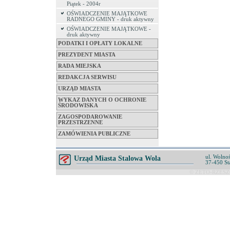
Piątek - 2004r
OŚWIADCZENIE MAJĄTKOWE
RADNEGO GMINY - druk aktywny
OŚWIADCZENIE MAJĄTKOWE -
druk aktywny
PODATKI I OPŁATY LOKALNE
PREZYDENT MIASTA
RADA MIEJSKA
REDAKCJA SERWISU
URZĄD MIASTA
WYKAZ DANYCH O OCHRONIE
ŚRODOWISKA
ZAGOSPODAROWANIE
PRZESTRZENNE
ZAMÓWIENIA PUBLICZNE
ul. Wolnoś
Urząd Miasta Stalowa Wola
37-450 St
© ZETO-RZESZÓ