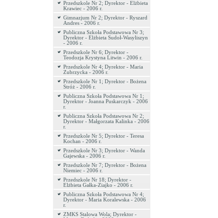
Przedszkole Nr 2; Dyrektor - Elżbieta
Krawiec - 2006 r.
Gimnazjum Nr 2; Dyrektor - Ryszard
Andres - 2006 r.
Publiczna Szkoła Podstawowa Nr 3;
Dyrektor - Elżbieta Sudoł-Wasyliszyn
- 2006 r.
Przedszkole Nr 6; Dyrektor -
Teodozja Krystyna Litwin - 2006 r.
Przedszkole Nr 4; Dyrektor - Maria
Zubrzycka - 2006 r.
Przedszkole Nr 1; Dyrektor - Bożena
Stróż - 2006 r.
Publiczna Szkoła Podstawowa Nr 1;
Dyrektor - Joanna Puskarczyk - 2006
r.
Publiczna Szkoła Podstawowa Nr 2;
Dyrektor - Małgorzata Kalinka - 2006
r.
Przedszkole Nr 5; Dyrektor - Teresa
Kochan - 2006 r.
Przedszkole Nr 3; Dyrektor - Wanda
Gajewska - 2006 r.
Przedszkole Nr 7; Dyrektor - Bożena
Niemiec - 2006 r.
Przedszkole Nr 18; Dyrektor -
Elżbieta Gałka-Ziajko - 2006 r.
Publiczna Szkoła Podstawowa Nr 4;
Dyrektor - Maria Koralewska - 2006
r.
ZMKS Stalowa Wola; Dyrektor -