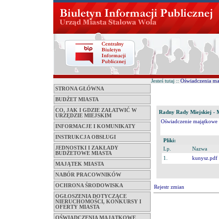
Jesteś tutaj ::
Oświadczenia m
STRONA GŁÓWNA
BUDŻET MIASTA
CO, JAK I GDZIE ZAŁATWIĆ W
Radny Rady Miejskiej - M
URZĘDZIE MIEJSKIM
Oświadczenie majątkowe 
INFORMACJE I KOMUNIKATY
INSTRUKCJA OBSŁUGI
Pliki:
JEDNOSTKI I ZAKŁADY
Lp.
Nazwa
BUDŻETOWE MIASTA
1.
kunysz.pdf
MAJĄTEK MIASTA
NABÓR PRACOWNIKÓW
OCHRONA ŚRODOWISKA
Rejestr zmian
OGŁOSZENIA DOTYCZĄCE
NIERUCHOMOŚCI, KONKURSY I
OFERTY MIASTA
OŚWIADCZENIA MAJĄTKOWE