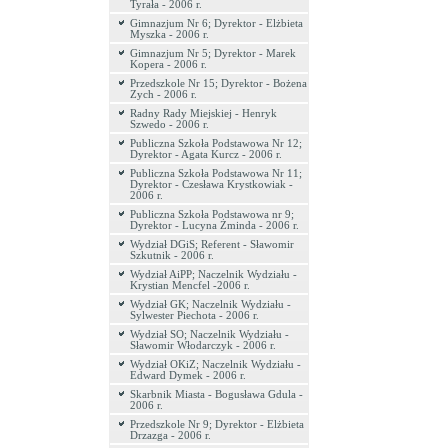
Tyrała - 2006 r.
Gimnazjum Nr 6; Dyrektor - Elżbieta
Myszka - 2006 r.
Gimnazjum Nr 5; Dyrektor - Marek
Kopera - 2006 r.
Przedszkole Nr 15; Dyrektor - Bożena
Zych - 2006 r.
Radny Rady Miejskiej - Henryk
Szwedo - 2006 r.
Publiczna Szkoła Podstawowa Nr 12;
Dyrektor - Agata Kurcz - 2006 r.
Publiczna Szkoła Podstawowa Nr 11;
Dyrektor - Czesława Krystkowiak -
2006 r.
Publiczna Szkoła Podstawowa nr 9;
Dyrektor - Lucyna Żminda - 2006 r.
Wydział DGiS; Referent - Sławomir
Szkutnik - 2006 r.
Wydział AiPP; Naczelnik Wydziału -
Krystian Mencfel -2006 r.
Wydział GK; Naczelnik Wydziału -
Sylwester Piechota - 2006 r.
Wydział SO; Naczelnik Wydziału -
Sławomir Włodarczyk - 2006 r.
Wydział OKiZ; Naczelnik Wydziału -
Edward Dymek - 2006 r.
Skarbnik Miasta - Bogusława Gdula -
2006 r.
Przedszkole Nr 9; Dyrektor - Elżbieta
Drzazga - 2006 r.