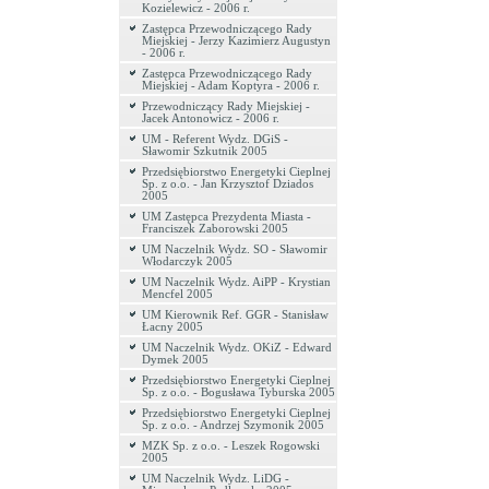
Kozielewicz - 2006 r.
Zastępca Przewodniczącego Rady
Miejskiej - Jerzy Kazimierz Augustyn
- 2006 r.
Zastępca Przewodniczącego Rady
Miejskiej - Adam Koptyra - 2006 r.
Przewodniczący Rady Miejskiej -
Jacek Antonowicz - 2006 r.
UM - Referent Wydz. DGiS -
Sławomir Szkutnik 2005
Przedsiębiorstwo Energetyki Cieplnej
Sp. z o.o. - Jan Krzysztof Dziados
2005
UM Zastępca Prezydenta Miasta -
Franciszek Zaborowski 2005
UM Naczelnik Wydz. SO - Sławomir
Włodarczyk 2005
UM Naczelnik Wydz. AiPP - Krystian
Mencfel 2005
UM Kierownik Ref. GGR - Stanisław
Łacny 2005
UM Naczelnik Wydz. OKiZ - Edward
Dymek 2005
Przedsiębiorstwo Energetyki Cieplnej
Sp. z o.o. - Bogusława Tyburska 2005
Przedsiębiorstwo Energetyki Cieplnej
Sp. z o.o. - Andrzej Szymonik 2005
MZK Sp. z o.o. - Leszek Rogowski
2005
UM Naczelnik Wydz. LiDG -