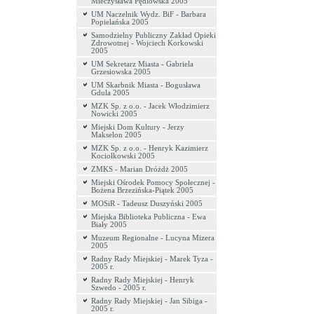
Mieczysława Pędlowska 2005
UM Naczelnik Wydz. BiF - Barbara
Popielańska 2005
Samodzielny Publiczny Zakład Opieki
Zdrowotnej - Wojciech Korkowski
2005
UM Sekretarz Miasta - Gabriela
Grzesiowska 2005
UM Skarbnik Miasta - Bogusława
Gdula 2005
MZK Sp. z o.o. - Jacek Włodzimierz
Nowicki 2005
Miejski Dom Kultury - Jerzy
Makselon 2005
MZK Sp. z o.o. - Henryk Kazimierz
Kociołkowski 2005
ZMKS - Marian Dróżdż 2005
Miejski Ośrodek Pomocy Społecznej -
Bożena Brzezińska-Piątek 2005
MOSiR - Tadeusz Duszyński 2005
Miejska Biblioteka Publiczna - Ewa
Biały 2005
Muzeum Regionalne - Lucyna Mizera
2005
Radny Rady Miejskiej - Marek Tyza -
2005 r.
Radny Rady Miejskiej - Henryk
Szwedo - 2005 r.
Radny Rady Miejskiej - Jan Sibiga -
2005 r.