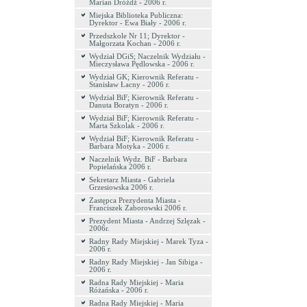
Marian Dróżdż - 2006 r.
Miejska Biblioteka Publiczna:
Dyrektor - Ewa Biały - 2006 r.
Przedszkole Nr 11; Dyrektor -
Małgorzata Kochan - 2006 r.
Wydział DGiS; Naczelnik Wydziału -
Mieczysława Pędlowska - 2006 r.
Wydział GK; Kierownik Referatu -
Stanisław Łacny - 2006 r.
Wydział BiF; Kierownik Referatu -
Danuta Boratyn - 2006 r.
Wydział BiF; Kierownik Referatu -
Marta Szkolak - 2006 r.
Wydział BiF; Kierownik Referatu -
Barbara Motyka - 2006 r.
Naczelnik Wydz. BiF - Barbara
Popielańska 2006 r.
Sekretarz Miasta - Gabriela
Grzesiowska 2006 r.
Zastępca Prezydenta Miasta -
Franciszek Zaborowski 2006 r.
Prezydent Miasta - Andrzej Szlęzak -
2006r.
Radny Rady Miejskiej - Marek Tyza -
2006 r.
Radny Rady Miejskiej - Jan Sibiga -
2006 r.
Radna Rady Miejskiej - Maria
Różańska - 2006 r.
Radna Rady Miejskiej - Maria