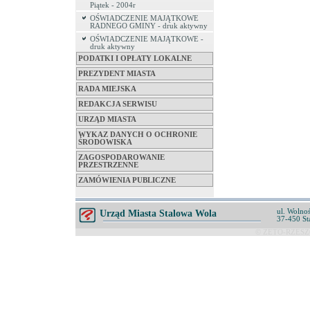
Piątek - 2004r
OŚWIADCZENIE MAJĄTKOWE
RADNEGO GMINY - druk aktywny
OŚWIADCZENIE MAJĄTKOWE -
druk aktywny
PODATKI I OPŁATY LOKALNE
PREZYDENT MIASTA
RADA MIEJSKA
REDAKCJA SERWISU
URZĄD MIASTA
WYKAZ DANYCH O OCHRONIE
ŚRODOWISKA
ZAGOSPODAROWANIE
PRZESTRZENNE
ZAMÓWIENIA PUBLICZNE
ul. Wolnoś
Urząd Miasta Stalowa Wola
37-450 St
© ZETO-RZESZÓ