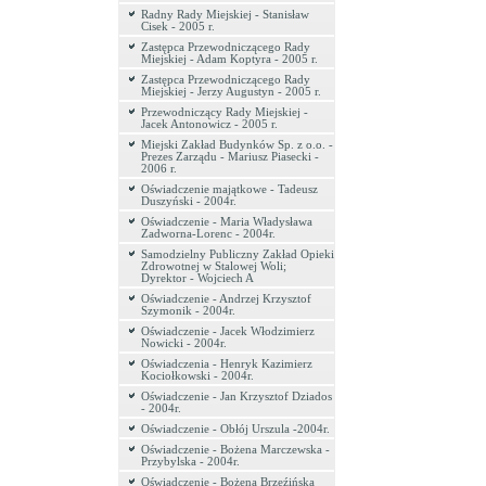
Radny Rady Miejskiej - Stanisław
Cisek - 2005 r.
Zastępca Przewodniczącego Rady
Miejskiej - Adam Koptyra - 2005 r.
Zastępca Przewodniczącego Rady
Miejskiej - Jerzy Augustyn - 2005 r.
Przewodniczący Rady Miejskiej -
Jacek Antonowicz - 2005 r.
Miejski Zakład Budynków Sp. z o.o. -
Prezes Zarządu - Mariusz Piasecki -
2006 r.
Oświadczenie majątkowe - Tadeusz
Duszyński - 2004r.
Oświadczenie - Maria Władysława
Zadworna-Lorenc - 2004r.
Samodzielny Publiczny Zakład Opieki
Zdrowotnej w Stalowej Woli;
Dyrektor - Wojciech A
Oświadczenie - Andrzej Krzysztof
Szymonik - 2004r.
Oświadczenie - Jacek Włodzimierz
Nowicki - 2004r.
Oświadczenia - Henryk Kazimierz
Kociołkowski - 2004r.
Oświadczenie - Jan Krzysztof Dziados
- 2004r.
Oświadczenie - Obłój Urszula -2004r.
Oświadczenie - Bożena Marczewska -
Przybylska - 2004r.
Oświadczenie - Bożena Brzeźińska