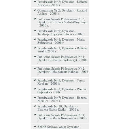
Przedszkole Nr 2; Dyrektor - Elżbieta
Krawiec - 2006 r.
Gimnazjum Nr 2; Dyrektor - Ryszard
Andres - 2006 r.
Publiczna Szkoła Podstawowa Nr 3;
Dyrektor - Elżbieta Sudoł-Wasyliszyn
- 2006 r.
Przedszkole Nr 6; Dyrektor -
Teodozja Krystyna Litwin - 2006 r.
Przedszkole Nr 4; Dyrektor - Maria
Zubrzycka - 2006 r.
Przedszkole Nr 1; Dyrektor - Bożena
Stróż - 2006 r.
Publiczna Szkoła Podstawowa Nr 1;
Dyrektor - Joanna Puskarczyk - 2006
r.
Publiczna Szkoła Podstawowa Nr 2;
Dyrektor - Małgorzata Kalinka - 2006
r.
Przedszkole Nr 5; Dyrektor - Teresa
Kochan - 2006 r.
Przedszkole Nr 3; Dyrektor - Wanda
Gajewska - 2006 r.
Przedszkole Nr 7; Dyrektor - Bożena
Niemiec - 2006 r.
Przedszkole Nr 18; Dyrektor -
Elżbieta Gałka-Ziajko - 2006 r.
Publiczna Szkoła Podstawowa Nr 4;
Dyrektor - Maria Koralewska - 2006
r.
ZMKS Stalowa Wola; Dyrektor -