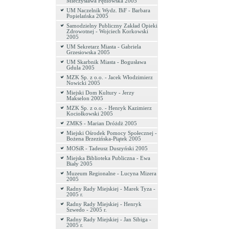
Mieczysława Pędlowska 2005
UM Naczelnik Wydz. BiF - Barbara
Popielańska 2005
Samodzielny Publiczny Zakład Opieki
Zdrowotnej - Wojciech Korkowski
2005
UM Sekretarz Miasta - Gabriela
Grzesiowska 2005
UM Skarbnik Miasta - Bogusława
Gdula 2005
MZK Sp. z o.o. - Jacek Włodzimierz
Nowicki 2005
Miejski Dom Kultury - Jerzy
Makselon 2005
MZK Sp. z o.o. - Henryk Kazimierz
Kociołkowski 2005
ZMKS - Marian Dróżdż 2005
Miejski Ośrodek Pomocy Społecznej -
Bożena Brzezińska-Piątek 2005
MOSiR - Tadeusz Duszyński 2005
Miejska Biblioteka Publiczna - Ewa
Biały 2005
Muzeum Regionalne - Lucyna Mizera
2005
Radny Rady Miejskiej - Marek Tyza -
2005 r.
Radny Rady Miejskiej - Henryk
Szwedo - 2005 r.
Radny Rady Miejskiej - Jan Sibiga -
2005 r.