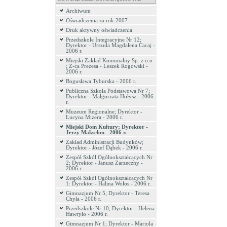
Archiwum
Oświadczenia za rok 2007
Druk aktywny oświadczenia
Przedszkole Integracyjne Nr 12;
Dyrektor - Urszula Magdalena Cacaj -
2006 r.
Miejski Zakład Komunalny Sp. z o.o.
; Z-ca Prezesa - Leszek Rogowski -
2006 r.
Bogusława Tyburska - 2006 r.
Publiczna Szkoła Podstawowa Nr 7;
Dyrektor - Małgorzata Hołysz - 2006
r.
Muzeum Regionalne; Dyrektor -
Lucyna Mizera - 2006 r.
Miejski Dom Kultury; Dyrektor -
Jerzy Makselon - 2006 r.
Zakład Administracji Budynków;
Dyrektor - Józef Dąbek - 2006 r.
Zespół Szkół Ogólnokształcących Nr
2; Dyrektor - Janusz Zarzeczny -
2006 r.
Zespół Szkół Ogólnokształcących Nr
1: Dyrektor - Halina Wołos - 2006 r.
Gimnazjum Nr 5; Dyrektor - Teresa
Chyła - 2006 r.
Przedszkole Nr 10; Dyrektor - Helena
Hawryło - 2006 r.
Gimnazjum Nr 1; Dyrektor - Mariola