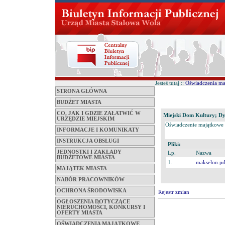
Jesteś tutaj ::
Oświadczenia m
STRONA GŁÓWNA
BUDŻET MIASTA
CO, JAK I GDZIE ZAŁATWIĆ W
Miejski Dom Kultury; Dyr
URZĘDZIE MIEJSKIM
Oświadczenie majątkowe
INFORMACJE I KOMUNIKATY
INSTRUKCJA OBSŁUGI
Pliki:
JEDNOSTKI I ZAKŁADY
Lp.
Nazwa
BUDŻETOWE MIASTA
1.
makselon.pd
MAJĄTEK MIASTA
NABÓR PRACOWNIKÓW
OCHRONA ŚRODOWISKA
Rejestr zmian
OGŁOSZENIA DOTYCZĄCE
NIERUCHOMOŚCI, KONKURSY I
OFERTY MIASTA
OŚWIADCZENIA MAJĄTKOWE