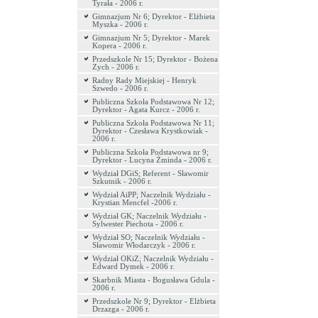
Tyrała - 2006 r.
Gimnazjum Nr 6; Dyrektor - Elżbieta
Myszka - 2006 r.
Gimnazjum Nr 5; Dyrektor - Marek
Kopera - 2006 r.
Przedszkole Nr 15; Dyrektor - Bożena
Zych - 2006 r.
Radny Rady Miejskiej - Henryk
Szwedo - 2006 r.
Publiczna Szkoła Podstawowa Nr 12;
Dyrektor - Agata Kurcz - 2006 r.
Publiczna Szkoła Podstawowa Nr 11;
Dyrektor - Czesława Krystkowiak -
2006 r.
Publiczna Szkoła Podstawowa nr 9;
Dyrektor - Lucyna Żminda - 2006 r.
Wydział DGiS; Referent - Sławomir
Szkutnik - 2006 r.
Wydział AiPP; Naczelnik Wydziału -
Krystian Mencfel -2006 r.
Wydział GK; Naczelnik Wydziału -
Sylwester Piechota - 2006 r.
Wydział SO; Naczelnik Wydziału -
Sławomir Włodarczyk - 2006 r.
Wydział OKiZ; Naczelnik Wydziału -
Edward Dymek - 2006 r.
Skarbnik Miasta - Bogusława Gdula -
2006 r.
Przedszkole Nr 9; Dyrektor - Elżbieta
Drzazga - 2006 r.