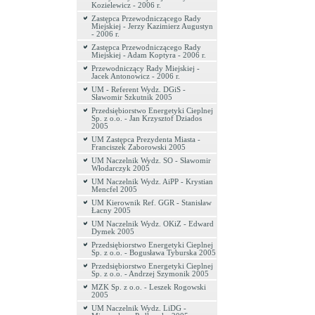
Kozielewicz - 2006 r.
Zastępca Przewodniczącego Rady
Miejskiej - Jerzy Kazimierz Augustyn
- 2006 r.
Zastępca Przewodniczącego Rady
Miejskiej - Adam Koptyra - 2006 r.
Przewodniczący Rady Miejskiej -
Jacek Antonowicz - 2006 r.
UM - Referent Wydz. DGiS -
Sławomir Szkutnik 2005
Przedsiębiorstwo Energetyki Cieplnej
Sp. z o.o. - Jan Krzysztof Dziados
2005
UM Zastępca Prezydenta Miasta -
Franciszek Zaborowski 2005
UM Naczelnik Wydz. SO - Sławomir
Włodarczyk 2005
UM Naczelnik Wydz. AiPP - Krystian
Mencfel 2005
UM Kierownik Ref. GGR - Stanisław
Łacny 2005
UM Naczelnik Wydz. OKiZ - Edward
Dymek 2005
Przedsiębiorstwo Energetyki Cieplnej
Sp. z o.o. - Bogusława Tyburska 2005
Przedsiębiorstwo Energetyki Cieplnej
Sp. z o.o. - Andrzej Szymonik 2005
MZK Sp. z o.o. - Leszek Rogowski
2005
UM Naczelnik Wydz. LiDG -