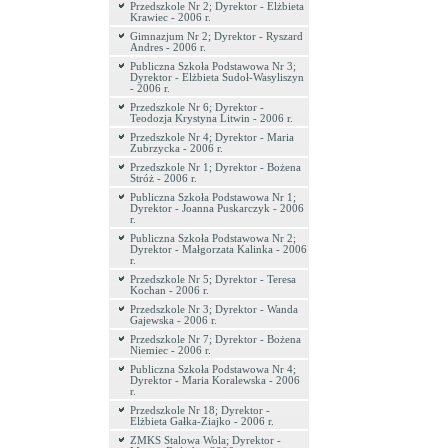
Przedszkole Nr 2; Dyrektor - Elżbieta
Krawiec - 2006 r.
Gimnazjum Nr 2; Dyrektor - Ryszard
Andres - 2006 r.
Publiczna Szkoła Podstawowa Nr 3;
Dyrektor - Elżbieta Sudoł-Wasyliszyn
- 2006 r.
Przedszkole Nr 6; Dyrektor -
Teodozja Krystyna Litwin - 2006 r.
Przedszkole Nr 4; Dyrektor - Maria
Zubrzycka - 2006 r.
Przedszkole Nr 1; Dyrektor - Bożena
Stróż - 2006 r.
Publiczna Szkoła Podstawowa Nr 1;
Dyrektor - Joanna Puskarczyk - 2006
r.
Publiczna Szkoła Podstawowa Nr 2;
Dyrektor - Małgorzata Kalinka - 2006
r.
Przedszkole Nr 5; Dyrektor - Teresa
Kochan - 2006 r.
Przedszkole Nr 3; Dyrektor - Wanda
Gajewska - 2006 r.
Przedszkole Nr 7; Dyrektor - Bożena
Niemiec - 2006 r.
Publiczna Szkoła Podstawowa Nr 4;
Dyrektor - Maria Koralewska - 2006
r.
Przedszkole Nr 18; Dyrektor -
Elżbieta Gałka-Ziajko - 2006 r.
ZMKS Stalowa Wola; Dyrektor -