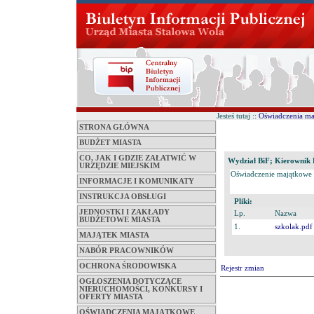
Jesteś tutaj ::
Oświadczenia m
STRONA GŁÓWNA
BUDŻET MIASTA
CO, JAK I GDZIE ZAŁATWIĆ W
Wydział BiF; Kierownik R
URZĘDZIE MIEJSKIM
Oświadczenie majątkowe
INFORMACJE I KOMUNIKATY
INSTRUKCJA OBSŁUGI
Pliki:
JEDNOSTKI I ZAKŁADY
Lp.
Nazwa
BUDŻETOWE MIASTA
1.
szkolak.pdf
MAJĄTEK MIASTA
NABÓR PRACOWNIKÓW
OCHRONA ŚRODOWISKA
Rejestr zmian
OGŁOSZENIA DOTYCZĄCE
NIERUCHOMOŚCI, KONKURSY I
OFERTY MIASTA
OŚWIADCZENIA MAJĄTKOWE