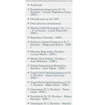
Archiwum
Przedszkole Integracyjne Nr 12;
Dyrektor - Urszula Magdalena Cacaj -
2006 r.
Oświadczenia za rok 2007
Druk aktywny oświadczenia
Miejski Zakład Komunalny Sp. z o.o.
; Z-ca Prezesa - Leszek Rogowski -
2006 r.
Bogusława Tyburska - 2006 r.
Publiczna Szkoła Podstawowa Nr 7;
Dyrektor - Małgorzata Hołysz - 2006
r.
Muzeum Regionalne; Dyrektor -
Lucyna Mizera - 2006 r.
Miejski Dom Kultury; Dyrektor -
Jerzy Makselon - 2006 r.
Zakład Administracji Budynków;
Dyrektor - Józef Dąbek - 2006 r.
Zespół Szkół Ogólnokształcących Nr
2; Dyrektor - Janusz Zarzeczny -
2006 r.
Zespół Szkół Ogólnokształcących Nr
1: Dyrektor - Halina Wołos - 2006 r.
Gimnazjum Nr 5; Dyrektor - Teresa
Chyła - 2006 r.
Przedszkole Nr 10; Dyrektor - Helena
Hawryło - 2006 r.
Gimnazjum Nr 1; Dyrektor - Mariola