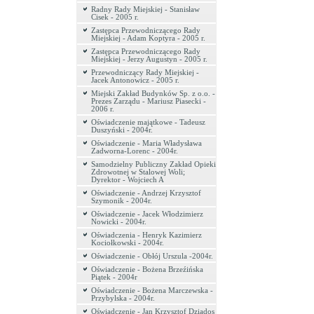
Radny Rady Miejskiej - Stanisław
Cisek - 2005 r.
Zastępca Przewodniczącego Rady
Miejskiej - Adam Koptyra - 2005 r.
Zastępca Przewodniczącego Rady
Miejskiej - Jerzy Augustyn - 2005 r.
Przewodniczący Rady Miejskiej -
Jacek Antonowicz - 2005 r.
Miejski Zakład Budynków Sp. z o.o. -
Prezes Zarządu - Mariusz Piasecki -
2006 r.
Oświadczenie majątkowe - Tadeusz
Duszyński - 2004r.
Oświadczenie - Maria Władysława
Zadworna-Lorenc - 2004r.
Samodzielny Publiczny Zakład Opieki
Zdrowotnej w Stalowej Woli;
Dyrektor - Wojciech A
Oświadczenie - Andrzej Krzysztof
Szymonik - 2004r.
Oświadczenie - Jacek Włodzimierz
Nowicki - 2004r.
Oświadczenia - Henryk Kazimierz
Kociołkowski - 2004r.
Oświadczenie - Obłój Urszula -2004r.
Oświadczenie - Bożena Brzeźińska
Piątek - 2004r
Oświadczenie - Bożena Marczewska -
Przybylska - 2004r.
Oświadczenie - Jan Krzysztof Dziados