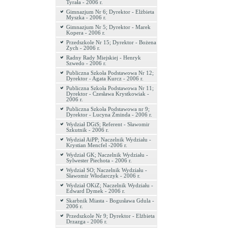
Tyrała - 2006 r.
Gimnazjum Nr 6; Dyrektor - Elżbieta
Myszka - 2006 r.
Gimnazjum Nr 5; Dyrektor - Marek
Kopera - 2006 r.
Przedszkole Nr 15; Dyrektor - Bożena
Zych - 2006 r.
Radny Rady Miejskiej - Henryk
Szwedo - 2006 r.
Publiczna Szkoła Podstawowa Nr 12;
Dyrektor - Agata Kurcz - 2006 r.
Publiczna Szkoła Podstawowa Nr 11;
Dyrektor - Czesława Krystkowiak -
2006 r.
Publiczna Szkoła Podstawowa nr 9;
Dyrektor - Lucyna Żminda - 2006 r.
Wydział DGiS; Referent - Sławomir
Szkutnik - 2006 r.
Wydział AiPP; Naczelnik Wydziału -
Krystian Mencfel -2006 r.
Wydział GK; Naczelnik Wydziału -
Sylwester Piechota - 2006 r.
Wydział SO; Naczelnik Wydziału -
Sławomir Włodarczyk - 2006 r.
Wydział OKiZ; Naczelnik Wydziału -
Edward Dymek - 2006 r.
Skarbnik Miasta - Bogusława Gdula -
2006 r.
Przedszkole Nr 9; Dyrektor - Elżbieta
Drzazga - 2006 r.