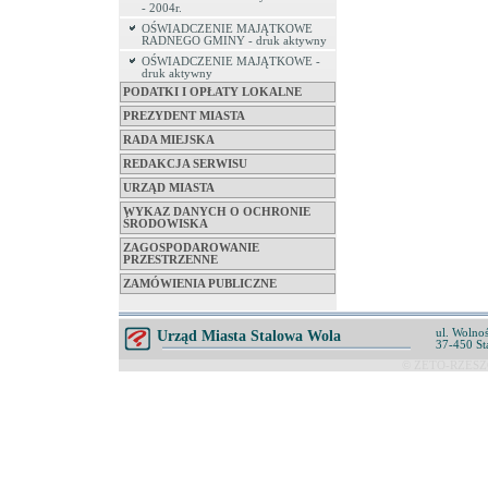
- 2004r.
OŚWIADCZENIE MAJĄTKOWE
RADNEGO GMINY - druk aktywny
OŚWIADCZENIE MAJĄTKOWE -
druk aktywny
PODATKI I OPŁATY LOKALNE
PREZYDENT MIASTA
RADA MIEJSKA
REDAKCJA SERWISU
URZĄD MIASTA
WYKAZ DANYCH O OCHRONIE
ŚRODOWISKA
ZAGOSPODAROWANIE
PRZESTRZENNE
ZAMÓWIENIA PUBLICZNE
ul. Wolnoś
Urząd Miasta Stalowa Wola
37-450 St
© ZETO-RZESZÓ