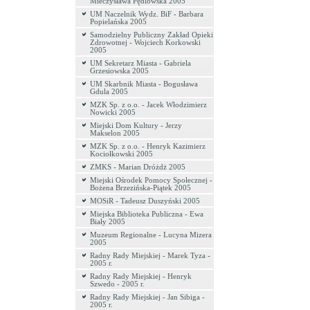
Mieczysława Pędlowska 2005
UM Naczelnik Wydz. BiF - Barbara
Popielańska 2005
Samodzielny Publiczny Zakład Opieki
Zdrowotnej - Wojciech Korkowski
2005
UM Sekretarz Miasta - Gabriela
Grzesiowska 2005
UM Skarbnik Miasta - Bogusława
Gdula 2005
MZK Sp. z o.o. - Jacek Włodzimierz
Nowicki 2005
Miejski Dom Kultury - Jerzy
Makselon 2005
MZK Sp. z o.o. - Henryk Kazimierz
Kociołkowski 2005
ZMKS - Marian Dróżdż 2005
Miejski Ośrodek Pomocy Społecznej -
Bożena Brzezińska-Piątek 2005
MOSiR - Tadeusz Duszyński 2005
Miejska Biblioteka Publiczna - Ewa
Biały 2005
Muzeum Regionalne - Lucyna Mizera
2005
Radny Rady Miejskiej - Marek Tyza -
2005 r.
Radny Rady Miejskiej - Henryk
Szwedo - 2005 r.
Radny Rady Miejskiej - Jan Sibiga -
2005 r.