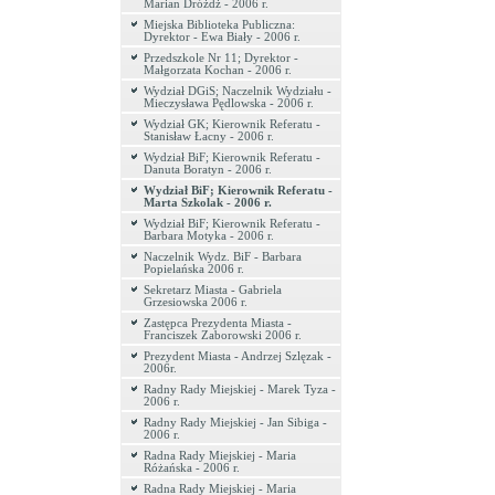
Marian Dróżdż - 2006 r.
Miejska Biblioteka Publiczna:
Dyrektor - Ewa Biały - 2006 r.
Przedszkole Nr 11; Dyrektor -
Małgorzata Kochan - 2006 r.
Wydział DGiS; Naczelnik Wydziału -
Mieczysława Pędlowska - 2006 r.
Wydział GK; Kierownik Referatu -
Stanisław Łacny - 2006 r.
Wydział BiF; Kierownik Referatu -
Danuta Boratyn - 2006 r.
Wydział BiF; Kierownik Referatu -
Marta Szkolak - 2006 r.
Wydział BiF; Kierownik Referatu -
Barbara Motyka - 2006 r.
Naczelnik Wydz. BiF - Barbara
Popielańska 2006 r.
Sekretarz Miasta - Gabriela
Grzesiowska 2006 r.
Zastępca Prezydenta Miasta -
Franciszek Zaborowski 2006 r.
Prezydent Miasta - Andrzej Szlęzak -
2006r.
Radny Rady Miejskiej - Marek Tyza -
2006 r.
Radny Rady Miejskiej - Jan Sibiga -
2006 r.
Radna Rady Miejskiej - Maria
Różańska - 2006 r.
Radna Rady Miejskiej - Maria