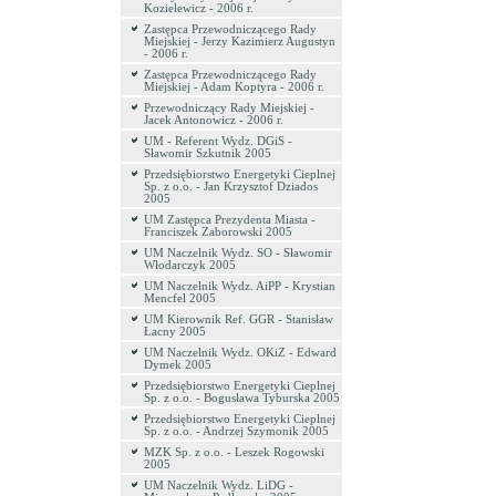
Kozielewicz - 2006 r.
Zastępca Przewodniczącego Rady
Miejskiej - Jerzy Kazimierz Augustyn
- 2006 r.
Zastępca Przewodniczącego Rady
Miejskiej - Adam Koptyra - 2006 r.
Przewodniczący Rady Miejskiej -
Jacek Antonowicz - 2006 r.
UM - Referent Wydz. DGiS -
Sławomir Szkutnik 2005
Przedsiębiorstwo Energetyki Cieplnej
Sp. z o.o. - Jan Krzysztof Dziados
2005
UM Zastępca Prezydenta Miasta -
Franciszek Zaborowski 2005
UM Naczelnik Wydz. SO - Sławomir
Włodarczyk 2005
UM Naczelnik Wydz. AiPP - Krystian
Mencfel 2005
UM Kierownik Ref. GGR - Stanisław
Łacny 2005
UM Naczelnik Wydz. OKiZ - Edward
Dymek 2005
Przedsiębiorstwo Energetyki Cieplnej
Sp. z o.o. - Bogusława Tyburska 2005
Przedsiębiorstwo Energetyki Cieplnej
Sp. z o.o. - Andrzej Szymonik 2005
MZK Sp. z o.o. - Leszek Rogowski
2005
UM Naczelnik Wydz. LiDG -