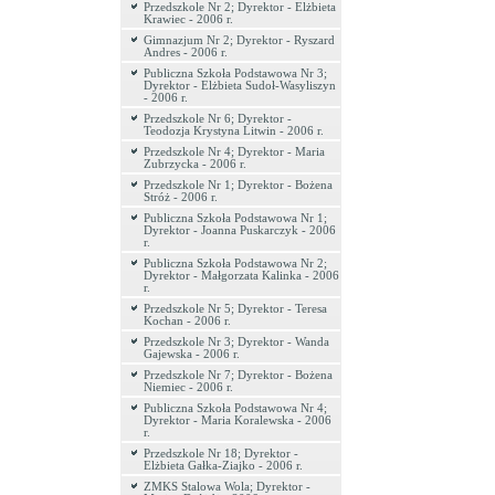
Przedszkole Nr 2; Dyrektor - Elżbieta
Krawiec - 2006 r.
Gimnazjum Nr 2; Dyrektor - Ryszard
Andres - 2006 r.
Publiczna Szkoła Podstawowa Nr 3;
Dyrektor - Elżbieta Sudoł-Wasyliszyn
- 2006 r.
Przedszkole Nr 6; Dyrektor -
Teodozja Krystyna Litwin - 2006 r.
Przedszkole Nr 4; Dyrektor - Maria
Zubrzycka - 2006 r.
Przedszkole Nr 1; Dyrektor - Bożena
Stróż - 2006 r.
Publiczna Szkoła Podstawowa Nr 1;
Dyrektor - Joanna Puskarczyk - 2006
r.
Publiczna Szkoła Podstawowa Nr 2;
Dyrektor - Małgorzata Kalinka - 2006
r.
Przedszkole Nr 5; Dyrektor - Teresa
Kochan - 2006 r.
Przedszkole Nr 3; Dyrektor - Wanda
Gajewska - 2006 r.
Przedszkole Nr 7; Dyrektor - Bożena
Niemiec - 2006 r.
Publiczna Szkoła Podstawowa Nr 4;
Dyrektor - Maria Koralewska - 2006
r.
Przedszkole Nr 18; Dyrektor -
Elżbieta Gałka-Ziajko - 2006 r.
ZMKS Stalowa Wola; Dyrektor -