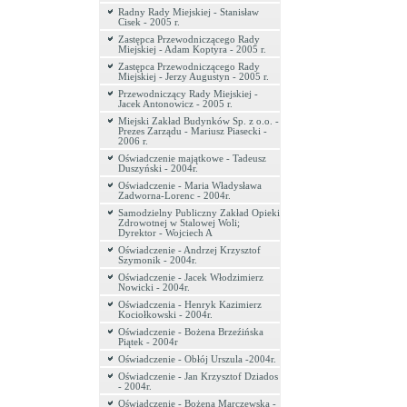
Radny Rady Miejskiej - Stanisław
Cisek - 2005 r.
Zastępca Przewodniczącego Rady
Miejskiej - Adam Koptyra - 2005 r.
Zastępca Przewodniczącego Rady
Miejskiej - Jerzy Augustyn - 2005 r.
Przewodniczący Rady Miejskiej -
Jacek Antonowicz - 2005 r.
Miejski Zakład Budynków Sp. z o.o. -
Prezes Zarządu - Mariusz Piasecki -
2006 r.
Oświadczenie majątkowe - Tadeusz
Duszyński - 2004r.
Oświadczenie - Maria Władysława
Zadworna-Lorenc - 2004r.
Samodzielny Publiczny Zakład Opieki
Zdrowotnej w Stalowej Woli;
Dyrektor - Wojciech A
Oświadczenie - Andrzej Krzysztof
Szymonik - 2004r.
Oświadczenie - Jacek Włodzimierz
Nowicki - 2004r.
Oświadczenia - Henryk Kazimierz
Kociołkowski - 2004r.
Oświadczenie - Bożena Brzeźińska
Piątek - 2004r
Oświadczenie - Obłój Urszula -2004r.
Oświadczenie - Jan Krzysztof Dziados
- 2004r.
Oświadczenie - Bożena Marczewska -