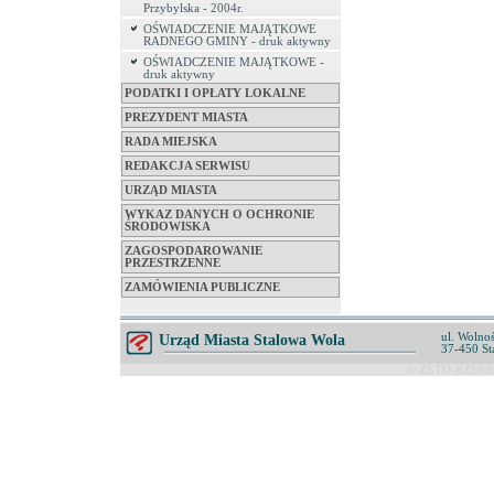
Przybylska - 2004r.
OŚWIADCZENIE MAJĄTKOWE
RADNEGO GMINY - druk aktywny
OŚWIADCZENIE MAJĄTKOWE -
druk aktywny
PODATKI I OPŁATY LOKALNE
PREZYDENT MIASTA
RADA MIEJSKA
REDAKCJA SERWISU
URZĄD MIASTA
WYKAZ DANYCH O OCHRONIE
ŚRODOWISKA
ZAGOSPODAROWANIE
PRZESTRZENNE
ZAMÓWIENIA PUBLICZNE
ul. Wolnoś
Urząd Miasta Stalowa Wola
37-450 St
© ZETO-RZESZÓ