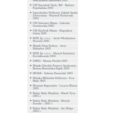
Mieczysława Pędlowska 2005
UM Naczelnik Wydz. BiF - Barbara
Popielańska 2005
Samodzielny Publiczny Zakład Opieki
Zdrowotnej - Wojciech Korkowski
2005
UM Sekretarz Miasta - Gabriela
Grzesiowska 2005
UM Skarbnik Miasta - Bogusława
Gdula 2005
MZK Sp. z o.o. - Jacek Włodzimierz
Nowicki 2005
Miejski Dom Kultury - Jerzy
Makselon 2005
MZK Sp. z o.o. - Henryk Kazimierz
Kociołkowski 2005
ZMKS - Marian Dróżdż 2005
Miejski Ośrodek Pomocy Społecznej -
Bożena Brzezińska-Piątek 2005
MOSiR - Tadeusz Duszyński 2005
Miejska Biblioteka Publiczna - Ewa
Biały 2005
Muzeum Regionalne - Lucyna Mizera
2005
Radny Rady Miejskiej - Marek Tyza -
2005 r.
Radny Rady Miejskiej - Henryk
Szwedo - 2005 r.
Radny Rady Miejskiej - Jan Sibiga -
2005 r.