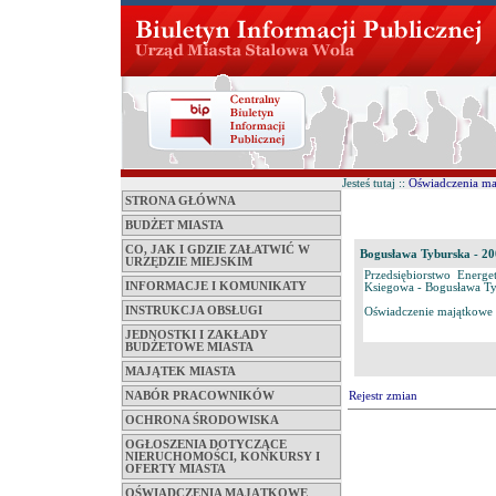
Jesteś tutaj ::
Oświadczenia m
STRONA GŁÓWNA
BUDŻET MIASTA
CO, JAK I GDZIE ZAŁATWIĆ W
Bogusława Tyburska - 200
URZĘDZIE MIEJSKIM
Przedsiębiorstwo Energ
INFORMACJE I KOMUNIKATY
Ksiegowa - Bogusława Tyb
INSTRUKCJA OBSŁUGI
Oświadczenie majątkowe -
JEDNOSTKI I ZAKŁADY
BUDŻETOWE MIASTA
MAJĄTEK MIASTA
NABÓR PRACOWNIKÓW
Rejestr zmian
OCHRONA ŚRODOWISKA
OGŁOSZENIA DOTYCZĄCE
NIERUCHOMOŚCI, KONKURSY I
OFERTY MIASTA
OŚWIADCZENIA MAJĄTKOWE