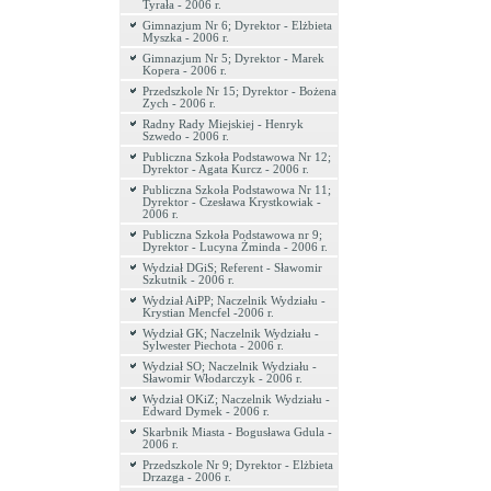
Tyrała - 2006 r.
Gimnazjum Nr 6; Dyrektor - Elżbieta
Myszka - 2006 r.
Gimnazjum Nr 5; Dyrektor - Marek
Kopera - 2006 r.
Przedszkole Nr 15; Dyrektor - Bożena
Zych - 2006 r.
Radny Rady Miejskiej - Henryk
Szwedo - 2006 r.
Publiczna Szkoła Podstawowa Nr 12;
Dyrektor - Agata Kurcz - 2006 r.
Publiczna Szkoła Podstawowa Nr 11;
Dyrektor - Czesława Krystkowiak -
2006 r.
Publiczna Szkoła Podstawowa nr 9;
Dyrektor - Lucyna Żminda - 2006 r.
Wydział DGiS; Referent - Sławomir
Szkutnik - 2006 r.
Wydział AiPP; Naczelnik Wydziału -
Krystian Mencfel -2006 r.
Wydział GK; Naczelnik Wydziału -
Sylwester Piechota - 2006 r.
Wydział SO; Naczelnik Wydziału -
Sławomir Włodarczyk - 2006 r.
Wydział OKiZ; Naczelnik Wydziału -
Edward Dymek - 2006 r.
Skarbnik Miasta - Bogusława Gdula -
2006 r.
Przedszkole Nr 9; Dyrektor - Elżbieta
Drzazga - 2006 r.