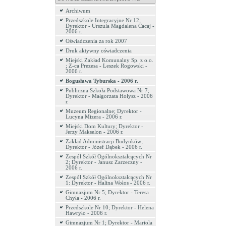
Archiwum
Przedszkole Integracyjne Nr 12;
Dyrektor - Urszula Magdalena Cacaj -
2006 r.
Oświadczenia za rok 2007
Druk aktywny oświadczenia
Miejski Zakład Komunalny Sp. z o.o.
; Z-ca Prezesa - Leszek Rogowski -
2006 r.
Bogusława Tyburska - 2006 r.
Publiczna Szkoła Podstawowa Nr 7;
Dyrektor - Małgorzata Hołysz - 2006
r.
Muzeum Regionalne; Dyrektor -
Lucyna Mizera - 2006 r.
Miejski Dom Kultury; Dyrektor -
Jerzy Makselon - 2006 r.
Zakład Administracji Budynków;
Dyrektor - Józef Dąbek - 2006 r.
Zespół Szkół Ogólnokształcących Nr
2; Dyrektor - Janusz Zarzeczny -
2006 r.
Zespół Szkół Ogólnokształcących Nr
1: Dyrektor - Halina Wołos - 2006 r.
Gimnazjum Nr 5; Dyrektor - Teresa
Chyła - 2006 r.
Przedszkole Nr 10; Dyrektor - Helena
Hawryło - 2006 r.
Gimnazjum Nr 1; Dyrektor - Mariola