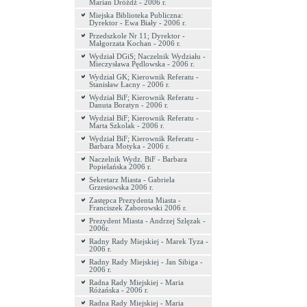
Marian Dróżdż - 2006 r.
Miejska Biblioteka Publiczna:
Dyrektor - Ewa Biały - 2006 r.
Przedszkole Nr 11; Dyrektor -
Małgorzata Kochan - 2006 r.
Wydział DGiS; Naczelnik Wydziału -
Mieczysława Pędlowska - 2006 r.
Wydział GK; Kierownik Referatu -
Stanisław Łacny - 2006 r.
Wydział BiF; Kierownik Referatu -
Danuta Boratyn - 2006 r.
Wydział BiF; Kierownik Referatu -
Marta Szkolak - 2006 r.
Wydział BiF; Kierownik Referatu -
Barbara Motyka - 2006 r.
Naczelnik Wydz. BiF - Barbara
Popielańska 2006 r.
Sekretarz Miasta - Gabriela
Grzesiowska 2006 r.
Zastępca Prezydenta Miasta -
Franciszek Zaborowski 2006 r.
Prezydent Miasta - Andrzej Szlęzak -
2006r.
Radny Rady Miejskiej - Marek Tyza -
2006 r.
Radny Rady Miejskiej - Jan Sibiga -
2006 r.
Radna Rady Miejskiej - Maria
Różańska - 2006 r.
Radna Rady Miejskiej - Maria