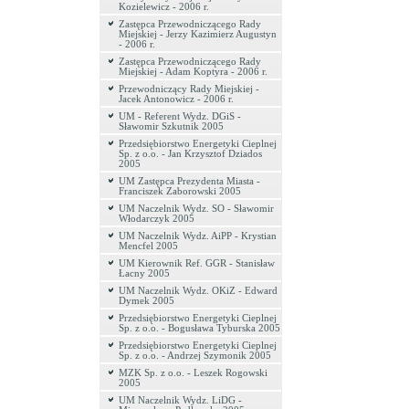
Kozielewicz - 2006 r.
Zastępca Przewodniczącego Rady
Miejskiej - Jerzy Kazimierz Augustyn
- 2006 r.
Zastępca Przewodniczącego Rady
Miejskiej - Adam Koptyra - 2006 r.
Przewodniczący Rady Miejskiej -
Jacek Antonowicz - 2006 r.
UM - Referent Wydz. DGiS -
Sławomir Szkutnik 2005
Przedsiębiorstwo Energetyki Cieplnej
Sp. z o.o. - Jan Krzysztof Dziados
2005
UM Zastępca Prezydenta Miasta -
Franciszek Zaborowski 2005
UM Naczelnik Wydz. SO - Sławomir
Włodarczyk 2005
UM Naczelnik Wydz. AiPP - Krystian
Mencfel 2005
UM Kierownik Ref. GGR - Stanisław
Łacny 2005
UM Naczelnik Wydz. OKiZ - Edward
Dymek 2005
Przedsiębiorstwo Energetyki Cieplnej
Sp. z o.o. - Bogusława Tyburska 2005
Przedsiębiorstwo Energetyki Cieplnej
Sp. z o.o. - Andrzej Szymonik 2005
MZK Sp. z o.o. - Leszek Rogowski
2005
UM Naczelnik Wydz. LiDG -