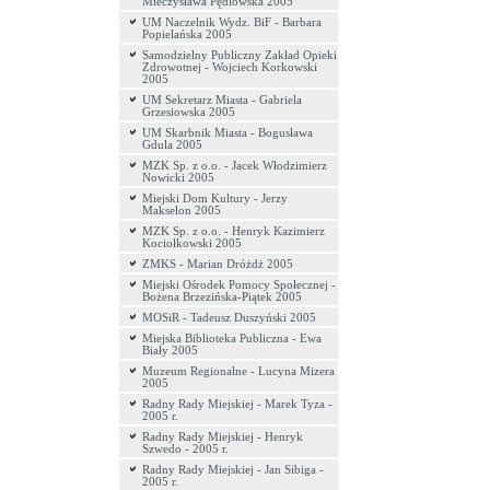
Mieczysława Pędlowska 2005
UM Naczelnik Wydz. BiF - Barbara
Popielańska 2005
Samodzielny Publiczny Zakład Opieki
Zdrowotnej - Wojciech Korkowski
2005
UM Sekretarz Miasta - Gabriela
Grzesiowska 2005
UM Skarbnik Miasta - Bogusława
Gdula 2005
MZK Sp. z o.o. - Jacek Włodzimierz
Nowicki 2005
Miejski Dom Kultury - Jerzy
Makselon 2005
MZK Sp. z o.o. - Henryk Kazimierz
Kociołkowski 2005
ZMKS - Marian Dróżdż 2005
Miejski Ośrodek Pomocy Społecznej -
Bożena Brzezińska-Piątek 2005
MOSiR - Tadeusz Duszyński 2005
Miejska Biblioteka Publiczna - Ewa
Biały 2005
Muzeum Regionalne - Lucyna Mizera
2005
Radny Rady Miejskiej - Marek Tyza -
2005 r.
Radny Rady Miejskiej - Henryk
Szwedo - 2005 r.
Radny Rady Miejskiej - Jan Sibiga -
2005 r.