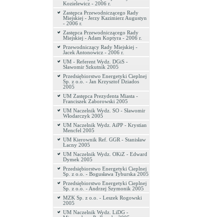
Kozielewicz - 2006 r.
Zastępca Przewodniczącego Rady
Miejskiej - Jerzy Kazimierz Augustyn
- 2006 r.
Zastępca Przewodniczącego Rady
Miejskiej - Adam Koptyra - 2006 r.
Przewodniczący Rady Miejskiej -
Jacek Antonowicz - 2006 r.
UM - Referent Wydz. DGiS -
Sławomir Szkutnik 2005
Przedsiębiorstwo Energetyki Cieplnej
Sp. z o.o. - Jan Krzysztof Dziados
2005
UM Zastępca Prezydenta Miasta -
Franciszek Zaborowski 2005
UM Naczelnik Wydz. SO - Sławomir
Włodarczyk 2005
UM Naczelnik Wydz. AiPP - Krystian
Mencfel 2005
UM Kierownik Ref. GGR - Stanisław
Łacny 2005
UM Naczelnik Wydz. OKiZ - Edward
Dymek 2005
Przedsiębiorstwo Energetyki Cieplnej
Sp. z o.o. - Bogusława Tyburska 2005
Przedsiębiorstwo Energetyki Cieplnej
Sp. z o.o. - Andrzej Szymonik 2005
MZK Sp. z o.o. - Leszek Rogowski
2005
UM Naczelnik Wydz. LiDG -