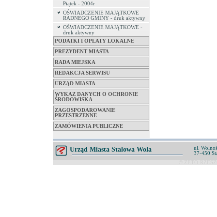
Piątek - 2004r
OŚWIADCZENIE MAJĄTKOWE
RADNEGO GMINY - druk aktywny
OŚWIADCZENIE MAJĄTKOWE -
druk aktywny
PODATKI I OPŁATY LOKALNE
PREZYDENT MIASTA
RADA MIEJSKA
REDAKCJA SERWISU
URZĄD MIASTA
WYKAZ DANYCH O OCHRONIE
ŚRODOWISKA
ZAGOSPODAROWANIE
PRZESTRZENNE
ZAMÓWIENIA PUBLICZNE
ul. Wolnoś
Urząd Miasta Stalowa Wola
37-450 St
© ZETO-RZESZÓ