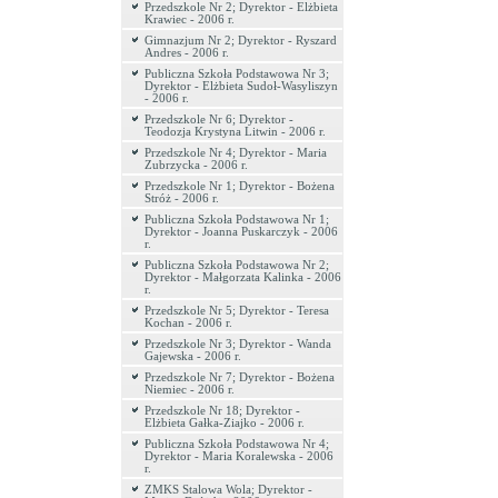
Przedszkole Nr 2; Dyrektor - Elżbieta
Krawiec - 2006 r.
Gimnazjum Nr 2; Dyrektor - Ryszard
Andres - 2006 r.
Publiczna Szkoła Podstawowa Nr 3;
Dyrektor - Elżbieta Sudoł-Wasyliszyn
- 2006 r.
Przedszkole Nr 6; Dyrektor -
Teodozja Krystyna Litwin - 2006 r.
Przedszkole Nr 4; Dyrektor - Maria
Zubrzycka - 2006 r.
Przedszkole Nr 1; Dyrektor - Bożena
Stróż - 2006 r.
Publiczna Szkoła Podstawowa Nr 1;
Dyrektor - Joanna Puskarczyk - 2006
r.
Publiczna Szkoła Podstawowa Nr 2;
Dyrektor - Małgorzata Kalinka - 2006
r.
Przedszkole Nr 5; Dyrektor - Teresa
Kochan - 2006 r.
Przedszkole Nr 3; Dyrektor - Wanda
Gajewska - 2006 r.
Przedszkole Nr 7; Dyrektor - Bożena
Niemiec - 2006 r.
Przedszkole Nr 18; Dyrektor -
Elżbieta Gałka-Ziajko - 2006 r.
Publiczna Szkoła Podstawowa Nr 4;
Dyrektor - Maria Koralewska - 2006
r.
ZMKS Stalowa Wola; Dyrektor -