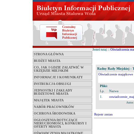
Jesteś tutaj ::
Oświadczenia m
STRONA GŁÓWNA
BUDŻET MIASTA
CO, JAK I GDZIE ZAŁATWIĆ W
Radny Rady Miejskiej - 
URZĘDZIE MIEJSKIM
Oświadczenie majątkowe z
INFORMACJE I KOMUNIKATY
INSTRUKCJA OBSŁUGI
Pliki:
JEDNOSTKI I ZAKŁADY
Lp.
Nazwa
BUDŻETOWE MIASTA
1.
oswiadczenie_ma
MAJĄTEK MIASTA
Autor
NABÓR PRACOWNIKÓW
OCHRONA ŚRODOWISKA
Rejestr zmian
OGŁOSZENIA DOTYCZĄCE
NIERUCHOMOŚCI, KONKURSY I
OFERTY MIASTA
OŚWIADCZENIA MAJĄTKOWE