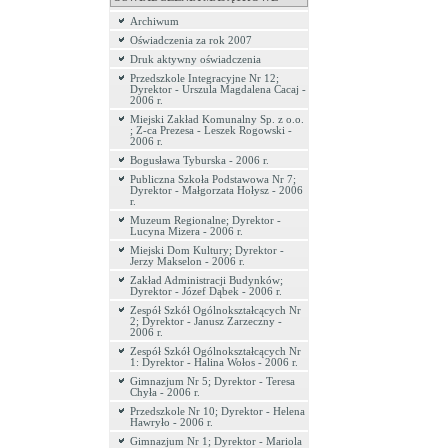
Archiwum
Oświadczenia za rok 2007
Druk aktywny oświadczenia
Przedszkole Integracyjne Nr 12;
Dyrektor - Urszula Magdalena Cacaj -
2006 r.
Miejski Zakład Komunalny Sp. z o.o.
; Z-ca Prezesa - Leszek Rogowski -
2006 r.
Bogusława Tyburska - 2006 r.
Publiczna Szkoła Podstawowa Nr 7;
Dyrektor - Małgorzata Hołysz - 2006
r.
Muzeum Regionalne; Dyrektor -
Lucyna Mizera - 2006 r.
Miejski Dom Kultury; Dyrektor -
Jerzy Makselon - 2006 r.
Zakład Administracji Budynków;
Dyrektor - Józef Dąbek - 2006 r.
Zespół Szkół Ogólnokształcących Nr
2; Dyrektor - Janusz Zarzeczny -
2006 r.
Zespół Szkół Ogólnokształcących Nr
1: Dyrektor - Halina Wołos - 2006 r.
Gimnazjum Nr 5; Dyrektor - Teresa
Chyła - 2006 r.
Przedszkole Nr 10; Dyrektor - Helena
Hawryło - 2006 r.
Gimnazjum Nr 1; Dyrektor - Mariola