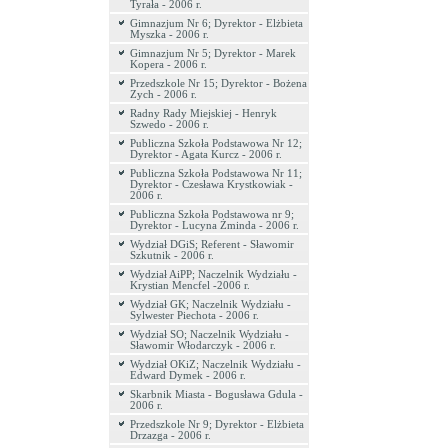
Tyrała - 2006 r.
Gimnazjum Nr 6; Dyrektor - Elżbieta
Myszka - 2006 r.
Gimnazjum Nr 5; Dyrektor - Marek
Kopera - 2006 r.
Przedszkole Nr 15; Dyrektor - Bożena
Zych - 2006 r.
Radny Rady Miejskiej - Henryk
Szwedo - 2006 r.
Publiczna Szkoła Podstawowa Nr 12;
Dyrektor - Agata Kurcz - 2006 r.
Publiczna Szkoła Podstawowa Nr 11;
Dyrektor - Czesława Krystkowiak -
2006 r.
Publiczna Szkoła Podstawowa nr 9;
Dyrektor - Lucyna Żminda - 2006 r.
Wydział DGiS; Referent - Sławomir
Szkutnik - 2006 r.
Wydział AiPP; Naczelnik Wydziału -
Krystian Mencfel -2006 r.
Wydział GK; Naczelnik Wydziału -
Sylwester Piechota - 2006 r.
Wydział SO; Naczelnik Wydziału -
Sławomir Włodarczyk - 2006 r.
Wydział OKiZ; Naczelnik Wydziału -
Edward Dymek - 2006 r.
Skarbnik Miasta - Bogusława Gdula -
2006 r.
Przedszkole Nr 9; Dyrektor - Elżbieta
Drzazga - 2006 r.