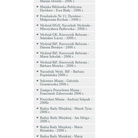
Marian Dróżdż - 2006 r.
Miejska Biblioteka Publiczna:
Dyrektor - Ewa Biały - 2006 r.
Przedszkole Nr 11; Dyrektor -
Małgorzata Kochan - 2006 r.
Wydział DGiS; Naczelnik Wydziału -
Mieczysława Pędlowska - 2006 r.
Wydział GK; Kierownik Referatu -
Stanisław Łacny - 2006 r.
Wydział BiF; Kierownik Referatu -
Danuta Boratyn - 2006 r.
Wydział BiF; Kierownik Referatu -
Marta Szkolak - 2006 r.
Wydział BiF; Kierownik Referatu -
Barbara Motyka - 2006 r.
Naczelnik Wydz. BiF - Barbara
Popielańska 2006 r.
Sekretarz Miasta - Gabriela
Grzesiowska 2006 r.
Zastępca Prezydenta Miasta -
Franciszek Zaborowski 2006 r.
Prezydent Miasta - Andrzej Szlęzak -
2006r.
Radny Rady Miejskiej - Marek Tyza -
2006 r.
Radny Rady Miejskiej - Jan Sibiga -
2006 r.
Radna Rady Miejskiej - Maria
Różańska - 2006 r.
Radna Rady Miejskiej - Maria