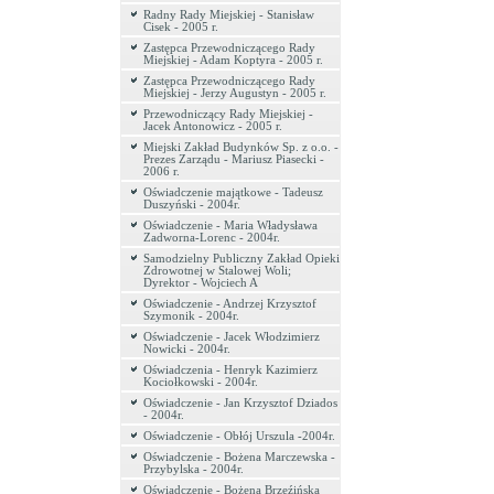
Radny Rady Miejskiej - Stanisław
Cisek - 2005 r.
Zastępca Przewodniczącego Rady
Miejskiej - Adam Koptyra - 2005 r.
Zastępca Przewodniczącego Rady
Miejskiej - Jerzy Augustyn - 2005 r.
Przewodniczący Rady Miejskiej -
Jacek Antonowicz - 2005 r.
Miejski Zakład Budynków Sp. z o.o. -
Prezes Zarządu - Mariusz Piasecki -
2006 r.
Oświadczenie majątkowe - Tadeusz
Duszyński - 2004r.
Oświadczenie - Maria Władysława
Zadworna-Lorenc - 2004r.
Samodzielny Publiczny Zakład Opieki
Zdrowotnej w Stalowej Woli;
Dyrektor - Wojciech A
Oświadczenie - Andrzej Krzysztof
Szymonik - 2004r.
Oświadczenie - Jacek Włodzimierz
Nowicki - 2004r.
Oświadczenia - Henryk Kazimierz
Kociołkowski - 2004r.
Oświadczenie - Jan Krzysztof Dziados
- 2004r.
Oświadczenie - Obłój Urszula -2004r.
Oświadczenie - Bożena Marczewska -
Przybylska - 2004r.
Oświadczenie - Bożena Brzeźińska