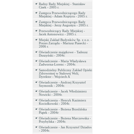
Radny Rady Miejskiej - Stanisław
Cisek - 2005 r.
Zastępca Przewodniczącego Rady
Miejskiej - Adam Koptyra - 2005 r.
Zastępca Przewodniczącego Rady
Miejskiej - Jerzy Augustyn - 2005 r.
Przewodniczący Rady Miejskiej -
Jacek Antonowicz - 2005 r.
Miejski Zakład Budynków Sp. z o.o. -
Prezes Zarządu - Mariusz Piasecki -
2006 r.
Oświadczenie majątkowe - Tadeusz
Duszyński - 2004r.
Oświadczenie - Maria Władysława
Zadworna-Lorenc - 2004r.
Samodzielny Publiczny Zakład Opieki
Zdrowotnej w Stalowej Woli;
Dyrektor - Wojciech A
Oświadczenie - Andrzej Krzysztof
Szymonik - 2004r.
Oświadczenie - Jacek Włodzimierz
Nowicki - 2004r.
Oświadczenia - Henryk Kazimierz
Kociołkowski - 2004r.
Oświadczenie - Bożena Brzeźińska
Piątek - 2004r
Oświadczenie - Bożena Marczewska -
Przybylska - 2004r.
Oświadczenie - Jan Krzysztof Dziados
- 2004r.