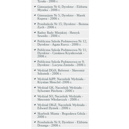
Tyrała - 2006 r.
Gimnazjum Nr 6; Dyrektor - Elżbieta
Myszka - 2006 r.
Gimnazjum Nr 5; Dyrektor - Marek
Kopera - 2006 r.
Przedszkole Nr 15; Dyrektor - Bożena
Zych - 2006 r.
Radny Rady Miejskiej - Henryk
Szwedo - 2006 r.
Publiczna Szkoła Podstawowa Nr 12;
Dyrektor - Agata Kurcz - 2006 r.
Publiczna Szkoła Podstawowa Nr 11;
Dyrektor - Czesława Krystkowiak -
2006 r.
Publiczna Szkoła Podstawowa nr 9;
Dyrektor - Lucyna Żminda - 2006 r.
Wydział DGiS; Referent - Sławomir
Szkutnik - 2006 r.
Wydział AiPP; Naczelnik Wydziału -
Krystian Mencfel -2006 r.
Wydział GK; Naczelnik Wydziału -
Sylwester Piechota - 2006 r.
Wydział SO; Naczelnik Wydziału -
Sławomir Włodarczyk - 2006 r.
Wydział OKiZ; Naczelnik Wydziału -
Edward Dymek - 2006 r.
Skarbnik Miasta - Bogusława Gdula -
2006 r.
Przedszkole Nr 9; Dyrektor - Elżbieta
Drzazga - 2006 r.