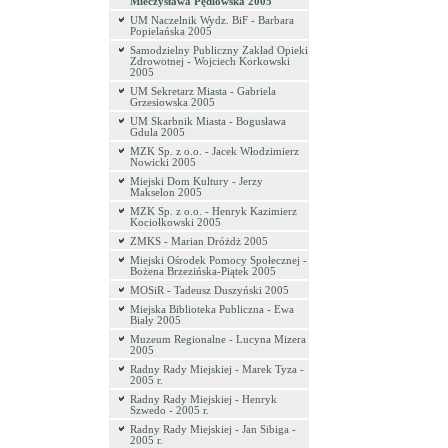
Mieczysława Pędlowska 2005
UM Naczelnik Wydz. BiF - Barbara
Popielańska 2005
Samodzielny Publiczny Zakład Opieki
Zdrowotnej - Wojciech Korkowski
2005
UM Sekretarz Miasta - Gabriela
Grzesiowska 2005
UM Skarbnik Miasta - Bogusława
Gdula 2005
MZK Sp. z o.o. - Jacek Włodzimierz
Nowicki 2005
Miejski Dom Kultury - Jerzy
Makselon 2005
MZK Sp. z o.o. - Henryk Kazimierz
Kociołkowski 2005
ZMKS - Marian Dróżdż 2005
Miejski Ośrodek Pomocy Społecznej -
Bożena Brzezińska-Piątek 2005
MOSiR - Tadeusz Duszyński 2005
Miejska Biblioteka Publiczna - Ewa
Biały 2005
Muzeum Regionalne - Lucyna Mizera
2005
Radny Rady Miejskiej - Marek Tyza -
2005 r.
Radny Rady Miejskiej - Henryk
Szwedo - 2005 r.
Radny Rady Miejskiej - Jan Sibiga -
2005 r.