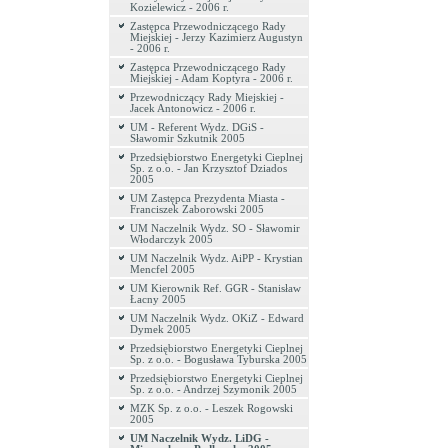
Kozielewicz - 2006 r.
Zastępca Przewodniczącego Rady
Miejskiej - Jerzy Kazimierz Augustyn
- 2006 r.
Zastępca Przewodniczącego Rady
Miejskiej - Adam Koptyra - 2006 r.
Przewodniczący Rady Miejskiej -
Jacek Antonowicz - 2006 r.
UM - Referent Wydz. DGiS -
Sławomir Szkutnik 2005
Przedsiębiorstwo Energetyki Cieplnej
Sp. z o.o. - Jan Krzysztof Dziados
2005
UM Zastępca Prezydenta Miasta -
Franciszek Zaborowski 2005
UM Naczelnik Wydz. SO - Sławomir
Włodarczyk 2005
UM Naczelnik Wydz. AiPP - Krystian
Mencfel 2005
UM Kierownik Ref. GGR - Stanisław
Łacny 2005
UM Naczelnik Wydz. OKiZ - Edward
Dymek 2005
Przedsiębiorstwo Energetyki Cieplnej
Sp. z o.o. - Bogusława Tyburska 2005
Przedsiębiorstwo Energetyki Cieplnej
Sp. z o.o. - Andrzej Szymonik 2005
MZK Sp. z o.o. - Leszek Rogowski
2005
UM Naczelnik Wydz. LiDG -