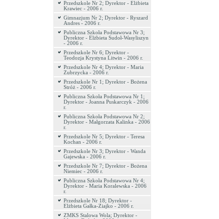
Przedszkole Nr 2; Dyrektor - Elżbieta
Krawiec - 2006 r.
Gimnazjum Nr 2; Dyrektor - Ryszard
Andres - 2006 r.
Publiczna Szkoła Podstawowa Nr 3;
Dyrektor - Elżbieta Sudoł-Wasyliszyn
- 2006 r.
Przedszkole Nr 6; Dyrektor -
Teodozja Krystyna Litwin - 2006 r.
Przedszkole Nr 4; Dyrektor - Maria
Zubrzycka - 2006 r.
Przedszkole Nr 1; Dyrektor - Bożena
Stróż - 2006 r.
Publiczna Szkoła Podstawowa Nr 1;
Dyrektor - Joanna Puskarczyk - 2006
r.
Publiczna Szkoła Podstawowa Nr 2;
Dyrektor - Małgorzata Kalinka - 2006
r.
Przedszkole Nr 5; Dyrektor - Teresa
Kochan - 2006 r.
Przedszkole Nr 3; Dyrektor - Wanda
Gajewska - 2006 r.
Przedszkole Nr 7; Dyrektor - Bożena
Niemiec - 2006 r.
Publiczna Szkoła Podstawowa Nr 4;
Dyrektor - Maria Koralewska - 2006
r.
Przedszkole Nr 18; Dyrektor -
Elżbieta Gałka-Ziajko - 2006 r.
ZMKS Stalowa Wola; Dyrektor -