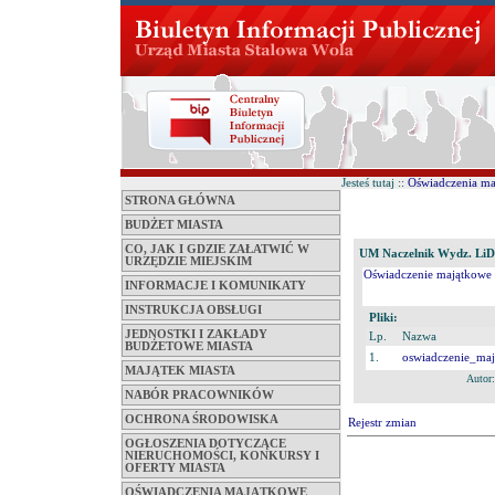
Jesteś tutaj ::
Oświadczenia m
STRONA GŁÓWNA
BUDŻET MIASTA
CO, JAK I GDZIE ZAŁATWIĆ W
UM Naczelnik Wydz. LiD
URZĘDZIE MIEJSKIM
Oświadczenie majątkowe z
INFORMACJE I KOMUNIKATY
INSTRUKCJA OBSŁUGI
Pliki:
JEDNOSTKI I ZAKŁADY
Lp.
Nazwa
BUDŻETOWE MIASTA
1.
oswiadczenie_ma
MAJĄTEK MIASTA
Autor
NABÓR PRACOWNIKÓW
OCHRONA ŚRODOWISKA
Rejestr zmian
OGŁOSZENIA DOTYCZĄCE
NIERUCHOMOŚCI, KONKURSY I
OFERTY MIASTA
OŚWIADCZENIA MAJĄTKOWE