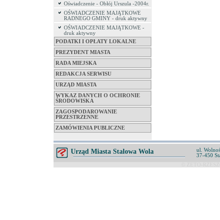
Oświadczenie - Obłój Urszula -2004r.
OŚWIADCZENIE MAJĄTKOWE
RADNEGO GMINY - druk aktywny
OŚWIADCZENIE MAJĄTKOWE -
druk aktywny
PODATKI I OPŁATY LOKALNE
PREZYDENT MIASTA
RADA MIEJSKA
REDAKCJA SERWISU
URZĄD MIASTA
WYKAZ DANYCH O OCHRONIE
ŚRODOWISKA
ZAGOSPODAROWANIE
PRZESTRZENNE
ZAMÓWIENIA PUBLICZNE
ul. Wolnoś
Urząd Miasta Stalowa Wola
37-450 St
© ZETO-RZESZÓ