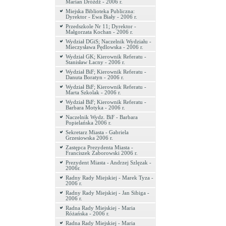
Marian Dróżdż - 2006 r.
Miejska Biblioteka Publiczna:
Dyrektor - Ewa Biały - 2006 r.
Przedszkole Nr 11; Dyrektor -
Małgorzata Kochan - 2006 r.
Wydział DGiS; Naczelnik Wydziału -
Mieczysława Pędlowska - 2006 r.
Wydział GK; Kierownik Referatu -
Stanisław Łacny - 2006 r.
Wydział BiF; Kierownik Referatu -
Danuta Boratyn - 2006 r.
Wydział BiF; Kierownik Referatu -
Marta Szkolak - 2006 r.
Wydział BiF; Kierownik Referatu -
Barbara Motyka - 2006 r.
Naczelnik Wydz. BiF - Barbara
Popielańska 2006 r.
Sekretarz Miasta - Gabriela
Grzesiowska 2006 r.
Zastępca Prezydenta Miasta -
Franciszek Zaborowski 2006 r.
Prezydent Miasta - Andrzej Szlęzak -
2006r.
Radny Rady Miejskiej - Marek Tyza -
2006 r.
Radny Rady Miejskiej - Jan Sibiga -
2006 r.
Radna Rady Miejskiej - Maria
Różańska - 2006 r.
Radna Rady Miejskiej - Maria