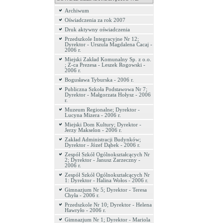
Archiwum
Oświadczenia za rok 2007
Druk aktywny oświadczenia
Przedszkole Integracyjne Nr 12;
Dyrektor - Urszula Magdalena Cacaj -
2006 r.
Miejski Zakład Komunalny Sp. z o.o.
; Z-ca Prezesa - Leszek Rogowski -
2006 r.
Bogusława Tyburska - 2006 r.
Publiczna Szkoła Podstawowa Nr 7;
Dyrektor - Małgorzata Hołysz - 2006
r.
Muzeum Regionalne; Dyrektor -
Lucyna Mizera - 2006 r.
Miejski Dom Kultury; Dyrektor -
Jerzy Makselon - 2006 r.
Zakład Administracji Budynków;
Dyrektor - Józef Dąbek - 2006 r.
Zespół Szkół Ogólnokształcących Nr
2; Dyrektor - Janusz Zarzeczny -
2006 r.
Zespół Szkół Ogólnokształcących Nr
1: Dyrektor - Halina Wołos - 2006 r.
Gimnazjum Nr 5; Dyrektor - Teresa
Chyła - 2006 r.
Przedszkole Nr 10; Dyrektor - Helena
Hawryło - 2006 r.
Gimnazjum Nr 1; Dyrektor - Mariola