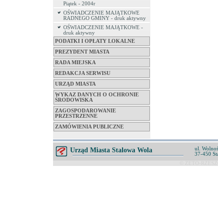
Piątek - 2004r
OŚWIADCZENIE MAJĄTKOWE
RADNEGO GMINY - druk aktywny
OŚWIADCZENIE MAJĄTKOWE -
druk aktywny
PODATKI I OPŁATY LOKALNE
PREZYDENT MIASTA
RADA MIEJSKA
REDAKCJA SERWISU
URZĄD MIASTA
WYKAZ DANYCH O OCHRONIE
ŚRODOWISKA
ZAGOSPODAROWANIE
PRZESTRZENNE
ZAMÓWIENIA PUBLICZNE
ul. Wolnoś
Urząd Miasta Stalowa Wola
37-450 St
© ZETO-RZESZÓ