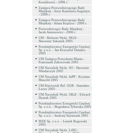
Kozielewicz - 2006 r.
Zastępca Przewodniczącego Rady
Miejskiej - Jerzy Kazimierz Augustyn
- 2006 r.
Zastępca Przewodniczącego Rady
Miejskiej - Adam Koptyra - 2006 r.
Przewodniczący Rady Miejskiej -
Jacek Antonowicz - 2006 r.
UM - Referent Wydz. DGiS -
Sławomir Szkutnik 2005
Przedsiębiorstwo Energetyki Cieplnej
Sp. z o.o. - Jan Krzysztof Dziados
2005
UM Zastępca Prezydenta Miasta -
Franciszek Zaborowski 2005
UM Naczelnik Wydz. SO - Sławomir
Włodarczyk 2005
UM Naczelnik Wydz. AiPP - Krystian
Mencfel 2005
UM Kierownik Ref. GGR - Stanisław
Łacny 2005
UM Naczelnik Wydz. OKiZ - Edward
Dymek 2005
Przedsiębiorstwo Energetyki Cieplnej
Sp. z o.o. - Bogusława Tyburska 2005
Przedsiębiorstwo Energetyki Cieplnej
Sp. z o.o. - Andrzej Szymonik 2005
MZK Sp. z o.o. - Leszek Rogowski
2005
UM Naczelnik Wydz. LiDG -