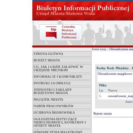
Jesteś tutaj ::
Oświadczenia m
STRONA GŁÓWNA
BUDŻET MIASTA
CO, JAK I GDZIE ZAŁATWIĆ W
Radny Rady Miejskiej - Z
URZĘDZIE MIEJSKIM
Oświadczenie majątkowe z
INFORMACJE I KOMUNIKATY
INSTRUKCJA OBSŁUGI
Pliki:
JEDNOSTKI I ZAKŁADY
Lp.
Nazwa
BUDŻETOWE MIASTA
1.
oswiadczenie_ma
MAJĄTEK MIASTA
Autor
NABÓR PRACOWNIKÓW
OCHRONA ŚRODOWISKA
Rejestr zmian
OGŁOSZENIA DOTYCZĄCE
NIERUCHOMOŚCI, KONKURSY I
OFERTY MIASTA
OŚWIADCZENIA MAJĄTKOWE