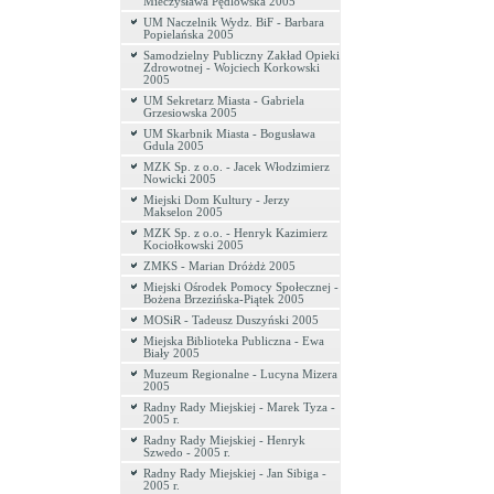
Mieczysława Pędlowska 2005
UM Naczelnik Wydz. BiF - Barbara
Popielańska 2005
Samodzielny Publiczny Zakład Opieki
Zdrowotnej - Wojciech Korkowski
2005
UM Sekretarz Miasta - Gabriela
Grzesiowska 2005
UM Skarbnik Miasta - Bogusława
Gdula 2005
MZK Sp. z o.o. - Jacek Włodzimierz
Nowicki 2005
Miejski Dom Kultury - Jerzy
Makselon 2005
MZK Sp. z o.o. - Henryk Kazimierz
Kociołkowski 2005
ZMKS - Marian Dróżdż 2005
Miejski Ośrodek Pomocy Społecznej -
Bożena Brzezińska-Piątek 2005
MOSiR - Tadeusz Duszyński 2005
Miejska Biblioteka Publiczna - Ewa
Biały 2005
Muzeum Regionalne - Lucyna Mizera
2005
Radny Rady Miejskiej - Marek Tyza -
2005 r.
Radny Rady Miejskiej - Henryk
Szwedo - 2005 r.
Radny Rady Miejskiej - Jan Sibiga -
2005 r.