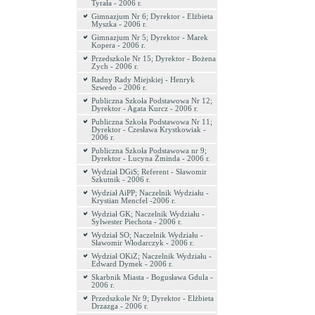
Tyrała - 2006 r.
Gimnazjum Nr 6; Dyrektor - Elżbieta
Myszka - 2006 r.
Gimnazjum Nr 5; Dyrektor - Marek
Kopera - 2006 r.
Przedszkole Nr 15; Dyrektor - Bożena
Zych - 2006 r.
Radny Rady Miejskiej - Henryk
Szwedo - 2006 r.
Publiczna Szkoła Podstawowa Nr 12;
Dyrektor - Agata Kurcz - 2006 r.
Publiczna Szkoła Podstawowa Nr 11;
Dyrektor - Czesława Krystkowiak -
2006 r.
Publiczna Szkoła Podstawowa nr 9;
Dyrektor - Lucyna Żminda - 2006 r.
Wydział DGiS; Referent - Sławomir
Szkutnik - 2006 r.
Wydział AiPP; Naczelnik Wydziału -
Krystian Mencfel -2006 r.
Wydział GK; Naczelnik Wydziału -
Sylwester Piechota - 2006 r.
Wydział SO; Naczelnik Wydziału -
Sławomir Włodarczyk - 2006 r.
Wydział OKiZ; Naczelnik Wydziału -
Edward Dymek - 2006 r.
Skarbnik Miasta - Bogusława Gdula -
2006 r.
Przedszkole Nr 9; Dyrektor - Elżbieta
Drzazga - 2006 r.