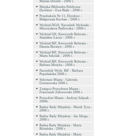
Marian Dróżdż - 2006 r.
Miejska Biblioteka Publiczna:
Dyrektor - Ewa Biały - 2006 r.
Przedszkole Nr 11; Dyrektor -
Małgorzata Kochan - 2006 r.
Wydział DGiS; Naczelnik Wydziału -
Mieczysława Pędlowska - 2006 r.
Wydział GK; Kierownik Referatu -
Stanisław Łacny - 2006 r.
Wydział BiF; Kierownik Referatu -
Danuta Boratyn - 2006 r.
Wydział BiF; Kierownik Referatu -
Marta Szkolak - 2006 r.
Wydział BiF; Kierownik Referatu -
Barbara Motyka - 2006 r.
Naczelnik Wydz. BiF - Barbara
Popielańska 2006 r.
Sekretarz Miasta - Gabriela
Grzesiowska 2006 r.
Zastępca Prezydenta Miasta -
Franciszek Zaborowski 2006 r.
Prezydent Miasta - Andrzej Szlęzak -
2006r.
Radny Rady Miejskiej - Marek Tyza -
2006 r.
Radny Rady Miejskiej - Jan Sibiga -
2006 r.
Radna Rady Miejskiej - Maria
Różańska - 2006 r.
Radna Rady Miejskiej - Maria