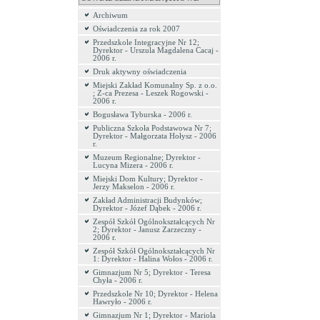
Archiwum
Oświadczenia za rok 2007
Przedszkole Integracyjne Nr 12;
Dyrektor - Urszula Magdalena Cacaj -
2006 r.
Druk aktywny oświadczenia
Miejski Zakład Komunalny Sp. z o.o.
; Z-ca Prezesa - Leszek Rogowski -
2006 r.
Bogusława Tyburska - 2006 r.
Publiczna Szkoła Podstawowa Nr 7;
Dyrektor - Małgorzata Hołysz - 2006
r.
Muzeum Regionalne; Dyrektor -
Lucyna Mizera - 2006 r.
Miejski Dom Kultury; Dyrektor -
Jerzy Makselon - 2006 r.
Zakład Administracji Budynków;
Dyrektor - Józef Dąbek - 2006 r.
Zespół Szkół Ogólnokształcących Nr
2; Dyrektor - Janusz Zarzeczny -
2006 r.
Zespół Szkół Ogólnokształcących Nr
1: Dyrektor - Halina Wołos - 2006 r.
Gimnazjum Nr 5; Dyrektor - Teresa
Chyła - 2006 r.
Przedszkole Nr 10; Dyrektor - Helena
Hawryło - 2006 r.
Gimnazjum Nr 1; Dyrektor - Mariola