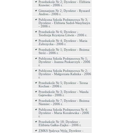
Przedszkole Nr 2; Dyrektor - Elżbieta
Krawiec - 2006 r.
Gimnazjum Nr 2; Dyrektor - Ryszard
Andres - 2006 r.
Publiczna Szkoła Podstawowa Nr 3;
Dyrektor - Elżbieta Sudoł-Wasyliszyn
- 2006 r.
Przedszkole Nr 6; Dyrektor -
Teodozja Krystyna Litwin - 2006 r.
Przedszkole Nr 4; Dyrektor - Maria
Zubrzycka - 2006 r.
Przedszkole Nr 1; Dyrektor - Bożena
Stróż - 2006 r.
Publiczna Szkoła Podstawowa Nr 1;
Dyrektor - Joanna Puskarczyk - 2006
r.
Publiczna Szkoła Podstawowa Nr 2;
Dyrektor - Małgorzata Kalinka - 2006
r.
Przedszkole Nr 5; Dyrektor - Teresa
Kochan - 2006 r.
Przedszkole Nr 3; Dyrektor - Wanda
Gajewska - 2006 r.
Przedszkole Nr 7; Dyrektor - Bożena
Niemiec - 2006 r.
Publiczna Szkoła Podstawowa Nr 4;
Dyrektor - Maria Koralewska - 2006
r.
Przedszkole Nr 18; Dyrektor -
Elżbieta Gałka-Ziajko - 2006 r.
ZMKS Stalowa Wola; Dyrektor -