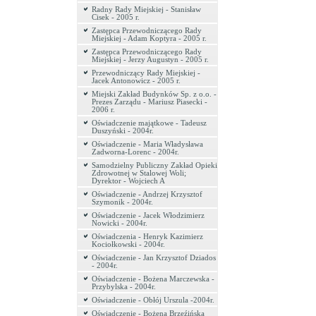
Radny Rady Miejskiej - Stanisław
Cisek - 2005 r.
Zastępca Przewodniczącego Rady
Miejskiej - Adam Koptyra - 2005 r.
Zastępca Przewodniczącego Rady
Miejskiej - Jerzy Augustyn - 2005 r.
Przewodniczący Rady Miejskiej -
Jacek Antonowicz - 2005 r.
Miejski Zakład Budynków Sp. z o.o. -
Prezes Zarządu - Mariusz Piasecki -
2006 r.
Oświadczenie majątkowe - Tadeusz
Duszyński - 2004r.
Oświadczenie - Maria Władysława
Zadworna-Lorenc - 2004r.
Samodzielny Publiczny Zakład Opieki
Zdrowotnej w Stalowej Woli;
Dyrektor - Wojciech A
Oświadczenie - Andrzej Krzysztof
Szymonik - 2004r.
Oświadczenie - Jacek Włodzimierz
Nowicki - 2004r.
Oświadczenia - Henryk Kazimierz
Kociołkowski - 2004r.
Oświadczenie - Jan Krzysztof Dziados
- 2004r.
Oświadczenie - Bożena Marczewska -
Przybylska - 2004r.
Oświadczenie - Obłój Urszula -2004r.
Oświadczenie - Bożena Brzeźińska