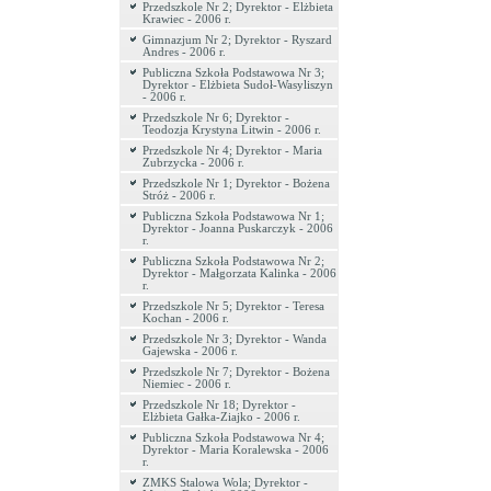
Przedszkole Nr 2; Dyrektor - Elżbieta
Krawiec - 2006 r.
Gimnazjum Nr 2; Dyrektor - Ryszard
Andres - 2006 r.
Publiczna Szkoła Podstawowa Nr 3;
Dyrektor - Elżbieta Sudoł-Wasyliszyn
- 2006 r.
Przedszkole Nr 6; Dyrektor -
Teodozja Krystyna Litwin - 2006 r.
Przedszkole Nr 4; Dyrektor - Maria
Zubrzycka - 2006 r.
Przedszkole Nr 1; Dyrektor - Bożena
Stróż - 2006 r.
Publiczna Szkoła Podstawowa Nr 1;
Dyrektor - Joanna Puskarczyk - 2006
r.
Publiczna Szkoła Podstawowa Nr 2;
Dyrektor - Małgorzata Kalinka - 2006
r.
Przedszkole Nr 5; Dyrektor - Teresa
Kochan - 2006 r.
Przedszkole Nr 3; Dyrektor - Wanda
Gajewska - 2006 r.
Przedszkole Nr 7; Dyrektor - Bożena
Niemiec - 2006 r.
Przedszkole Nr 18; Dyrektor -
Elżbieta Gałka-Ziajko - 2006 r.
Publiczna Szkoła Podstawowa Nr 4;
Dyrektor - Maria Koralewska - 2006
r.
ZMKS Stalowa Wola; Dyrektor -