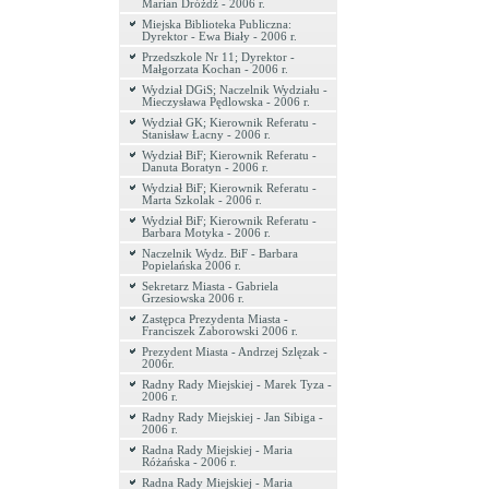
Marian Dróżdż - 2006 r.
Miejska Biblioteka Publiczna:
Dyrektor - Ewa Biały - 2006 r.
Przedszkole Nr 11; Dyrektor -
Małgorzata Kochan - 2006 r.
Wydział DGiS; Naczelnik Wydziału -
Mieczysława Pędlowska - 2006 r.
Wydział GK; Kierownik Referatu -
Stanisław Łacny - 2006 r.
Wydział BiF; Kierownik Referatu -
Danuta Boratyn - 2006 r.
Wydział BiF; Kierownik Referatu -
Marta Szkolak - 2006 r.
Wydział BiF; Kierownik Referatu -
Barbara Motyka - 2006 r.
Naczelnik Wydz. BiF - Barbara
Popielańska 2006 r.
Sekretarz Miasta - Gabriela
Grzesiowska 2006 r.
Zastępca Prezydenta Miasta -
Franciszek Zaborowski 2006 r.
Prezydent Miasta - Andrzej Szlęzak -
2006r.
Radny Rady Miejskiej - Marek Tyza -
2006 r.
Radny Rady Miejskiej - Jan Sibiga -
2006 r.
Radna Rady Miejskiej - Maria
Różańska - 2006 r.
Radna Rady Miejskiej - Maria