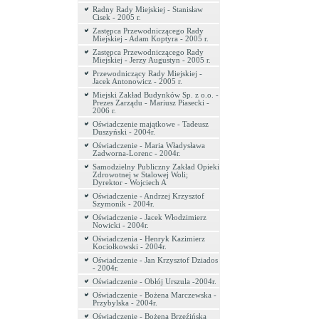
Radny Rady Miejskiej - Stanisław
Cisek - 2005 r.
Zastępca Przewodniczącego Rady
Miejskiej - Adam Koptyra - 2005 r.
Zastępca Przewodniczącego Rady
Miejskiej - Jerzy Augustyn - 2005 r.
Przewodniczący Rady Miejskiej -
Jacek Antonowicz - 2005 r.
Miejski Zakład Budynków Sp. z o.o. -
Prezes Zarządu - Mariusz Piasecki -
2006 r.
Oświadczenie majątkowe - Tadeusz
Duszyński - 2004r.
Oświadczenie - Maria Władysława
Zadworna-Lorenc - 2004r.
Samodzielny Publiczny Zakład Opieki
Zdrowotnej w Stalowej Woli;
Dyrektor - Wojciech A
Oświadczenie - Andrzej Krzysztof
Szymonik - 2004r.
Oświadczenie - Jacek Włodzimierz
Nowicki - 2004r.
Oświadczenia - Henryk Kazimierz
Kociołkowski - 2004r.
Oświadczenie - Jan Krzysztof Dziados
- 2004r.
Oświadczenie - Obłój Urszula -2004r.
Oświadczenie - Bożena Marczewska -
Przybylska - 2004r.
Oświadczenie - Bożena Brzeźińska