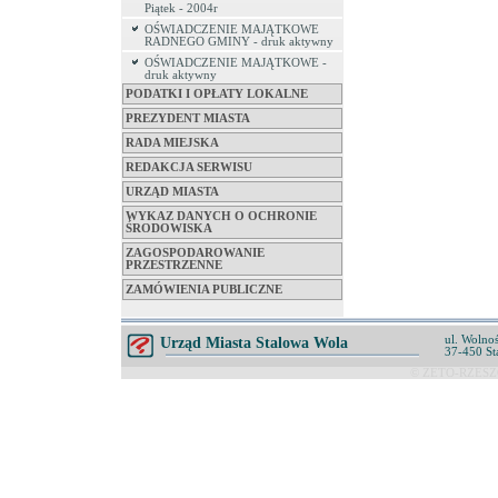
Piątek - 2004r
OŚWIADCZENIE MAJĄTKOWE
RADNEGO GMINY - druk aktywny
OŚWIADCZENIE MAJĄTKOWE -
druk aktywny
PODATKI I OPŁATY LOKALNE
PREZYDENT MIASTA
RADA MIEJSKA
REDAKCJA SERWISU
URZĄD MIASTA
WYKAZ DANYCH O OCHRONIE
ŚRODOWISKA
ZAGOSPODAROWANIE
PRZESTRZENNE
ZAMÓWIENIA PUBLICZNE
ul. Wolnoś
Urząd Miasta Stalowa Wola
37-450 St
© ZETO-RZESZÓ