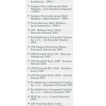
Kozielewicz - 2006 r.
Zastępca Przewodniczącego Rady
Miejskiej - Jerzy Kazimierz Augustyn
- 2006 r.
Zastępca Przewodniczącego Rady
Miejskiej - Adam Koptyra - 2006 r.
Przewodniczący Rady Miejskiej -
Jacek Antonowicz - 2006 r.
UM - Referent Wydz. DGiS -
Sławomir Szkutnik 2005
Przedsiębiorstwo Energetyki Cieplnej
Sp. z o.o. - Jan Krzysztof Dziados
2005
UM Zastępca Prezydenta Miasta -
Franciszek Zaborowski 2005
UM Naczelnik Wydz. SO - Sławomir
Włodarczyk 2005
UM Naczelnik Wydz. AiPP - Krystian
Mencfel 2005
UM Kierownik Ref. GGR - Stanisław
Łacny 2005
UM Naczelnik Wydz. OKiZ - Edward
Dymek 2005
Przedsiębiorstwo Energetyki Cieplnej
Sp. z o.o. - Bogusława Tyburska 2005
Przedsiębiorstwo Energetyki Cieplnej
Sp. z o.o. - Andrzej Szymonik 2005
MZK Sp. z o.o. - Leszek Rogowski
2005
UM Naczelnik Wydz. LiDG -