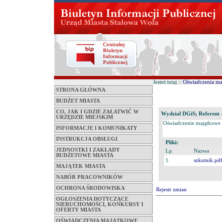
Jesteś tutaj ::
Oświadczenia m
STRONA GŁÓWNA
BUDŻET MIASTA
CO, JAK I GDZIE ZAŁATWIĆ W
Wydział DGiS; Referent -
URZĘDZIE MIEJSKIM
Oświadczenie majątkowe
INFORMACJE I KOMUNIKATY
INSTRUKCJA OBSŁUGI
Pliki:
JEDNOSTKI I ZAKŁADY
Lp.
Nazwa
BUDŻETOWE MIASTA
1.
szkutnik.pd
MAJĄTEK MIASTA
NABÓR PRACOWNIKÓW
OCHRONA ŚRODOWISKA
Rejestr zmian
OGŁOSZENIA DOTYCZĄCE
NIERUCHOMOŚCI, KONKURSY I
OFERTY MIASTA
OŚWIADCZENIA MAJĄTKOWE