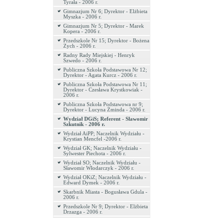
Tyrała - 2006 r.
Gimnazjum Nr 6; Dyrektor - Elżbieta
Myszka - 2006 r.
Gimnazjum Nr 5; Dyrektor - Marek
Kopera - 2006 r.
Przedszkole Nr 15; Dyrektor - Bożena
Zych - 2006 r.
Radny Rady Miejskiej - Henryk
Szwedo - 2006 r.
Publiczna Szkoła Podstawowa Nr 12;
Dyrektor - Agata Kurcz - 2006 r.
Publiczna Szkoła Podstawowa Nr 11;
Dyrektor - Czesława Krystkowiak -
2006 r.
Publiczna Szkoła Podstawowa nr 9;
Dyrektor - Lucyna Żminda - 2006 r.
Wydział DGiS; Referent - Sławomir
Szkutnik - 2006 r.
Wydział AiPP; Naczelnik Wydziału -
Krystian Mencfel -2006 r.
Wydział GK; Naczelnik Wydziału -
Sylwester Piechota - 2006 r.
Wydział SO; Naczelnik Wydziału -
Sławomir Włodarczyk - 2006 r.
Wydział OKiZ; Naczelnik Wydziału -
Edward Dymek - 2006 r.
Skarbnik Miasta - Bogusława Gdula -
2006 r.
Przedszkole Nr 9; Dyrektor - Elżbieta
Drzazga - 2006 r.