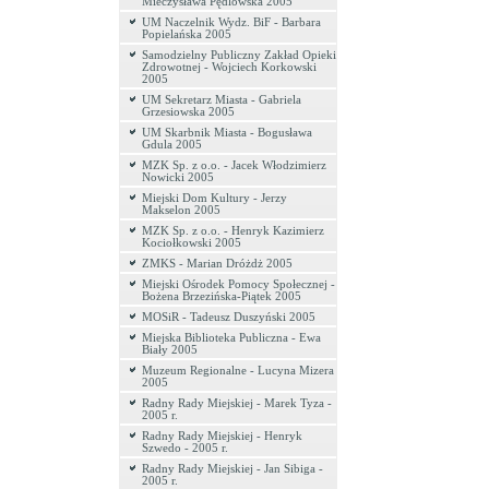
Mieczysława Pędlowska 2005
UM Naczelnik Wydz. BiF - Barbara
Popielańska 2005
Samodzielny Publiczny Zakład Opieki
Zdrowotnej - Wojciech Korkowski
2005
UM Sekretarz Miasta - Gabriela
Grzesiowska 2005
UM Skarbnik Miasta - Bogusława
Gdula 2005
MZK Sp. z o.o. - Jacek Włodzimierz
Nowicki 2005
Miejski Dom Kultury - Jerzy
Makselon 2005
MZK Sp. z o.o. - Henryk Kazimierz
Kociołkowski 2005
ZMKS - Marian Dróżdż 2005
Miejski Ośrodek Pomocy Społecznej -
Bożena Brzezińska-Piątek 2005
MOSiR - Tadeusz Duszyński 2005
Miejska Biblioteka Publiczna - Ewa
Biały 2005
Muzeum Regionalne - Lucyna Mizera
2005
Radny Rady Miejskiej - Marek Tyza -
2005 r.
Radny Rady Miejskiej - Henryk
Szwedo - 2005 r.
Radny Rady Miejskiej - Jan Sibiga -
2005 r.