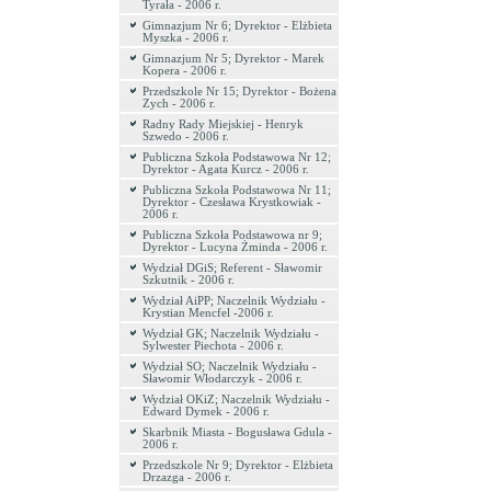
Tyrała - 2006 r.
Gimnazjum Nr 6; Dyrektor - Elżbieta
Myszka - 2006 r.
Gimnazjum Nr 5; Dyrektor - Marek
Kopera - 2006 r.
Przedszkole Nr 15; Dyrektor - Bożena
Zych - 2006 r.
Radny Rady Miejskiej - Henryk
Szwedo - 2006 r.
Publiczna Szkoła Podstawowa Nr 12;
Dyrektor - Agata Kurcz - 2006 r.
Publiczna Szkoła Podstawowa Nr 11;
Dyrektor - Czesława Krystkowiak -
2006 r.
Publiczna Szkoła Podstawowa nr 9;
Dyrektor - Lucyna Żminda - 2006 r.
Wydział DGiS; Referent - Sławomir
Szkutnik - 2006 r.
Wydział AiPP; Naczelnik Wydziału -
Krystian Mencfel -2006 r.
Wydział GK; Naczelnik Wydziału -
Sylwester Piechota - 2006 r.
Wydział SO; Naczelnik Wydziału -
Sławomir Włodarczyk - 2006 r.
Wydział OKiZ; Naczelnik Wydziału -
Edward Dymek - 2006 r.
Skarbnik Miasta - Bogusława Gdula -
2006 r.
Przedszkole Nr 9; Dyrektor - Elżbieta
Drzazga - 2006 r.