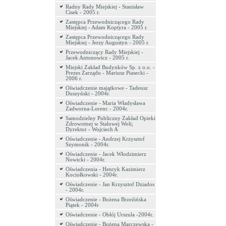
Radny Rady Miejskiej - Stanisław
Cisek - 2005 r.
Zastępca Przewodniczącego Rady
Miejskiej - Adam Koptyra - 2005 r.
Zastępca Przewodniczącego Rady
Miejskiej - Jerzy Augustyn - 2005 r.
Przewodniczący Rady Miejskiej -
Jacek Antonowicz - 2005 r.
Miejski Zakład Budynków Sp. z o.o. -
Prezes Zarządu - Mariusz Piasecki -
2006 r.
Oświadczenie majątkowe - Tadeusz
Duszyński - 2004r.
Oświadczenie - Maria Władysława
Zadworna-Lorenc - 2004r.
Samodzielny Publiczny Zakład Opieki
Zdrowotnej w Stalowej Woli;
Dyrektor - Wojciech A
Oświadczenie - Andrzej Krzysztof
Szymonik - 2004r.
Oświadczenie - Jacek Włodzimierz
Nowicki - 2004r.
Oświadczenia - Henryk Kazimierz
Kociołkowski - 2004r.
Oświadczenie - Jan Krzysztof Dziados
- 2004r.
Oświadczenie - Bożena Brzeźińska
Piątek - 2004r
Oświadczenie - Obłój Urszula -2004r.
Oświadczenie - Bożena Marczewska -