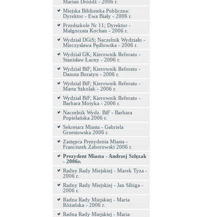
Marian Dróżdż - 2006 r.
Miejska Biblioteka Publiczna:
Dyrektor - Ewa Biały - 2006 r.
Przedszkole Nr 11; Dyrektor -
Małgorzata Kochan - 2006 r.
Wydział DGiS; Naczelnik Wydziału -
Mieczysława Pędlowska - 2006 r.
Wydział GK; Kierownik Referatu -
Stanisław Łacny - 2006 r.
Wydział BiF; Kierownik Referatu -
Danuta Boratyn - 2006 r.
Wydział BiF; Kierownik Referatu -
Marta Szkolak - 2006 r.
Wydział BiF; Kierownik Referatu -
Barbara Motyka - 2006 r.
Naczelnik Wydz. BiF - Barbara
Popielańska 2006 r.
Sekretarz Miasta - Gabriela
Grzesiowska 2006 r.
Zastępca Prezydenta Miasta -
Franciszek Zaborowski 2006 r.
Prezydent Miasta - Andrzej Szlęzak
- 2006r.
Radny Rady Miejskiej - Marek Tyza -
2006 r.
Radny Rady Miejskiej - Jan Sibiga -
2006 r.
Radna Rady Miejskiej - Maria
Różańska - 2006 r.
Radna Rady Miejskiej - Maria