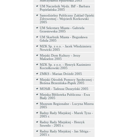
Mieczysława Pędlowska 2005
UM Naczelnik Wydz. BiF - Barbara
Popielańska 2005
Samodzielny Publiczny Zakład Opieki
Zdrowotnej - Wojciech Korkowski
2005
UM Sekretarz Miasta - Gabriela
Grzesiowska 2005
UM Skarbnik Miasta - Bogusława
Gdula 2005
MZK Sp. z o.o. - Jacek Włodzimierz
Nowicki 2005
Miejski Dom Kultury - Jerzy
Makselon 2005
MZK Sp. z o.o. - Henryk Kazimierz
Kociołkowski 2005
ZMKS - Marian Dróżdż 2005
Miejski Ośrodek Pomocy Społecznej -
Bożena Brzezińska-Piątek 2005
MOSiR - Tadeusz Duszyński 2005
Miejska Biblioteka Publiczna - Ewa
Biały 2005
Muzeum Regionalne - Lucyna Mizera
2005
Radny Rady Miejskiej - Marek Tyza -
2005 r.
Radny Rady Miejskiej - Henryk
Szwedo - 2005 r.
Radny Rady Miejskiej - Jan Sibiga -
2005 r.