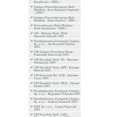
Kozielewicz - 2006 r.
Zastępca Przewodniczącego Rady
Miejskiej - Jerzy Kazimierz Augustyn
- 2006 r.
Zastępca Przewodniczącego Rady
Miejskiej - Adam Koptyra - 2006 r.
Przewodniczący Rady Miejskiej -
Jacek Antonowicz - 2006 r.
UM - Referent Wydz. DGiS -
Sławomir Szkutnik 2005
Przedsiębiorstwo Energetyki Cieplnej
Sp. z o.o. - Jan Krzysztof Dziados
2005
UM Zastępca Prezydenta Miasta -
Franciszek Zaborowski 2005
UM Naczelnik Wydz. SO - Sławomir
Włodarczyk 2005
UM Naczelnik Wydz. AiPP - Krystian
Mencfel 2005
UM Kierownik Ref. GGR - Stanisław
Łacny 2005
UM Naczelnik Wydz. OKiZ - Edward
Dymek 2005
Przedsiębiorstwo Energetyki Cieplnej
Sp. z o.o. - Bogusława Tyburska 2005
Przedsiębiorstwo Energetyki Cieplnej
Sp. z o.o. - Andrzej Szymonik 2005
MZK Sp. z o.o. - Leszek Rogowski
2005
UM Naczelnik Wydz. LiDG -