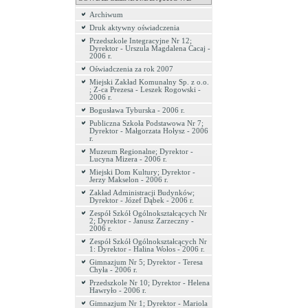
Archiwum
Druk aktywny oświadczenia
Przedszkole Integracyjne Nr 12;
Dyrektor - Urszula Magdalena Cacaj -
2006 r.
Oświadczenia za rok 2007
Miejski Zakład Komunalny Sp. z o.o.
; Z-ca Prezesa - Leszek Rogowski -
2006 r.
Bogusława Tyburska - 2006 r.
Publiczna Szkoła Podstawowa Nr 7;
Dyrektor - Małgorzata Hołysz - 2006
r.
Muzeum Regionalne; Dyrektor -
Lucyna Mizera - 2006 r.
Miejski Dom Kultury; Dyrektor -
Jerzy Makselon - 2006 r.
Zakład Administracji Budynków;
Dyrektor - Józef Dąbek - 2006 r.
Zespół Szkół Ogólnokształcących Nr
2; Dyrektor - Janusz Zarzeczny -
2006 r.
Zespół Szkół Ogólnokształcących Nr
1: Dyrektor - Halina Wołos - 2006 r.
Gimnazjum Nr 5; Dyrektor - Teresa
Chyła - 2006 r.
Przedszkole Nr 10; Dyrektor - Helena
Hawryło - 2006 r.
Gimnazjum Nr 1; Dyrektor - Mariola