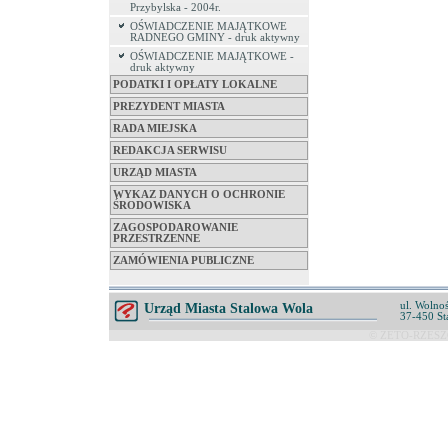
Przybylska - 2004r.
OŚWIADCZENIE MAJĄTKOWE
RADNEGO GMINY - druk aktywny
OŚWIADCZENIE MAJĄTKOWE -
druk aktywny
PODATKI I OPŁATY LOKALNE
PREZYDENT MIASTA
RADA MIEJSKA
REDAKCJA SERWISU
URZĄD MIASTA
WYKAZ DANYCH O OCHRONIE
ŚRODOWISKA
ZAGOSPODAROWANIE
PRZESTRZENNE
ZAMÓWIENIA PUBLICZNE
ul. Wolnoś
Urząd Miasta Stalowa Wola
37-450 St
© ZETO-RZESZÓ