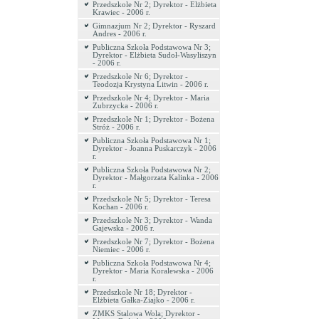
Przedszkole Nr 2; Dyrektor - Elżbieta
Krawiec - 2006 r.
Gimnazjum Nr 2; Dyrektor - Ryszard
Andres - 2006 r.
Publiczna Szkoła Podstawowa Nr 3;
Dyrektor - Elżbieta Sudoł-Wasyliszyn
- 2006 r.
Przedszkole Nr 6; Dyrektor -
Teodozja Krystyna Litwin - 2006 r.
Przedszkole Nr 4; Dyrektor - Maria
Zubrzycka - 2006 r.
Przedszkole Nr 1; Dyrektor - Bożena
Stróż - 2006 r.
Publiczna Szkoła Podstawowa Nr 1;
Dyrektor - Joanna Puskarczyk - 2006
r.
Publiczna Szkoła Podstawowa Nr 2;
Dyrektor - Małgorzata Kalinka - 2006
r.
Przedszkole Nr 5; Dyrektor - Teresa
Kochan - 2006 r.
Przedszkole Nr 3; Dyrektor - Wanda
Gajewska - 2006 r.
Przedszkole Nr 7; Dyrektor - Bożena
Niemiec - 2006 r.
Publiczna Szkoła Podstawowa Nr 4;
Dyrektor - Maria Koralewska - 2006
r.
Przedszkole Nr 18; Dyrektor -
Elżbieta Gałka-Ziajko - 2006 r.
ZMKS Stalowa Wola; Dyrektor -