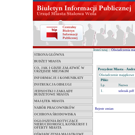
Jesteś tutaj ::
Oświadczenia m
STRONA GŁÓWNA
BUDŻET MIASTA
CO, JAK I GDZIE ZAŁATWIĆ W
Prezydent Miasta - Andrz
URZĘDZIE MIEJSKIM
Oświadczenie majątkowe
INFORMACJE I KOMUNIKATY
Pliki:
INSTRUKCJA OBSŁUGI
Lp.
Nazwa
1.
szlezak.pdf
JEDNOSTKI I ZAKŁADY
BUDŻETOWE MIASTA
MAJĄTEK MIASTA
NABÓR PRACOWNIKÓW
Rejestr zmian
OCHRONA ŚRODOWISKA
OGŁOSZENIA DOTYCZĄCE
NIERUCHOMOŚCI, KONKURSY I
OFERTY MIASTA
OŚWIADCZENIA MAJĄTKOWE