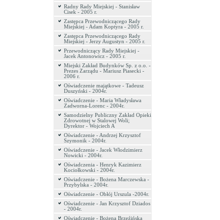
Radny Rady Miejskiej - Stanisław
Cisek - 2005 r.
Zastępca Przewodniczącego Rady
Miejskiej - Adam Koptyra - 2005 r.
Zastępca Przewodniczącego Rady
Miejskiej - Jerzy Augustyn - 2005 r.
Przewodniczący Rady Miejskiej -
Jacek Antonowicz - 2005 r.
Miejski Zakład Budynków Sp. z o.o. -
Prezes Zarządu - Mariusz Piasecki -
2006 r.
Oświadczenie majątkowe - Tadeusz
Duszyński - 2004r.
Oświadczenie - Maria Władysława
Zadworna-Lorenc - 2004r.
Samodzielny Publiczny Zakład Opieki
Zdrowotnej w Stalowej Woli;
Dyrektor - Wojciech A
Oświadczenie - Andrzej Krzysztof
Szymonik - 2004r.
Oświadczenie - Jacek Włodzimierz
Nowicki - 2004r.
Oświadczenia - Henryk Kazimierz
Kociołkowski - 2004r.
Oświadczenie - Bożena Marczewska -
Przybylska - 2004r.
Oświadczenie - Obłój Urszula -2004r.
Oświadczenie - Jan Krzysztof Dziados
- 2004r.
Oświadczenie - Bożena Brzeźińska