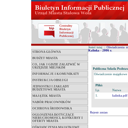
Jesteś tutaj ::
Oświadczenia 
Kalinka - 2006 r.
STRONA GŁÓWNA
BUDŻET MIASTA
CO, JAK I GDZIE ZAŁATWIĆ W
URZĘDZIE MIEJSKIM
Publiczna Szkoła Podsta
INFORMACJE I KOMUNIKATY
Oświadczenie majątkowe
INSTRUKCJA OBSŁUGI
Pliki:
JEDNOSTKI I ZAKŁADY
BUDŻETOWE MIASTA
Lp.
Nazwa
1.
kalinka.pdf
MAJĄTEK MIASTA
NABÓR PRACOWNIKÓW
OCHRONA ŚRODOWISKA
Rejestr zmian
OGŁOSZENIA DOTYCZĄCE
NIERUCHOMOŚCI, KONKURSY I
OFERTY MIASTA
OŚWIADCZENIA MAJĄTKOWE