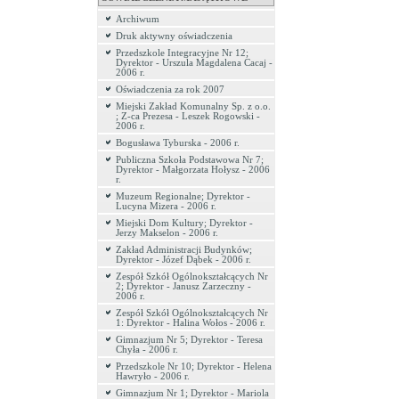
Archiwum
Druk aktywny oświadczenia
Przedszkole Integracyjne Nr 12;
Dyrektor - Urszula Magdalena Cacaj -
2006 r.
Oświadczenia za rok 2007
Miejski Zakład Komunalny Sp. z o.o.
; Z-ca Prezesa - Leszek Rogowski -
2006 r.
Bogusława Tyburska - 2006 r.
Publiczna Szkoła Podstawowa Nr 7;
Dyrektor - Małgorzata Hołysz - 2006
r.
Muzeum Regionalne; Dyrektor -
Lucyna Mizera - 2006 r.
Miejski Dom Kultury; Dyrektor -
Jerzy Makselon - 2006 r.
Zakład Administracji Budynków;
Dyrektor - Józef Dąbek - 2006 r.
Zespół Szkół Ogólnokształcących Nr
2; Dyrektor - Janusz Zarzeczny -
2006 r.
Zespół Szkół Ogólnokształcących Nr
1: Dyrektor - Halina Wołos - 2006 r.
Gimnazjum Nr 5; Dyrektor - Teresa
Chyła - 2006 r.
Przedszkole Nr 10; Dyrektor - Helena
Hawryło - 2006 r.
Gimnazjum Nr 1; Dyrektor - Mariola