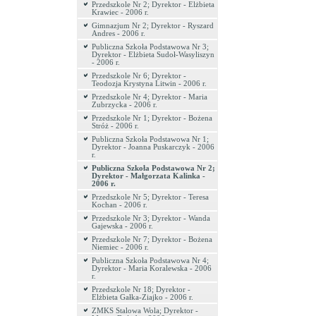
Przedszkole Nr 2; Dyrektor - Elżbieta
Krawiec - 2006 r.
Gimnazjum Nr 2; Dyrektor - Ryszard
Andres - 2006 r.
Publiczna Szkoła Podstawowa Nr 3;
Dyrektor - Elżbieta Sudoł-Wasyliszyn
- 2006 r.
Przedszkole Nr 6; Dyrektor -
Teodozja Krystyna Litwin - 2006 r.
Przedszkole Nr 4; Dyrektor - Maria
Zubrzycka - 2006 r.
Przedszkole Nr 1; Dyrektor - Bożena
Stróż - 2006 r.
Publiczna Szkoła Podstawowa Nr 1;
Dyrektor - Joanna Puskarczyk - 2006
r.
Publiczna Szkoła Podstawowa Nr 2;
Dyrektor - Małgorzata Kalinka -
2006 r.
Przedszkole Nr 5; Dyrektor - Teresa
Kochan - 2006 r.
Przedszkole Nr 3; Dyrektor - Wanda
Gajewska - 2006 r.
Przedszkole Nr 7; Dyrektor - Bożena
Niemiec - 2006 r.
Publiczna Szkoła Podstawowa Nr 4;
Dyrektor - Maria Koralewska - 2006
r.
Przedszkole Nr 18; Dyrektor -
Elżbieta Gałka-Ziajko - 2006 r.
ZMKS Stalowa Wola; Dyrektor -