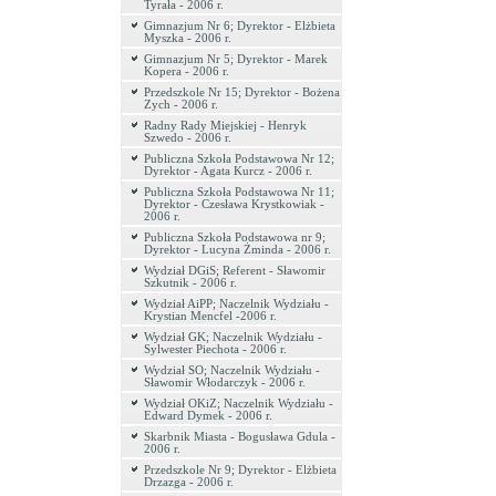
Tyrała - 2006 r.
Gimnazjum Nr 6; Dyrektor - Elżbieta
Myszka - 2006 r.
Gimnazjum Nr 5; Dyrektor - Marek
Kopera - 2006 r.
Przedszkole Nr 15; Dyrektor - Bożena
Zych - 2006 r.
Radny Rady Miejskiej - Henryk
Szwedo - 2006 r.
Publiczna Szkoła Podstawowa Nr 12;
Dyrektor - Agata Kurcz - 2006 r.
Publiczna Szkoła Podstawowa Nr 11;
Dyrektor - Czesława Krystkowiak -
2006 r.
Publiczna Szkoła Podstawowa nr 9;
Dyrektor - Lucyna Żminda - 2006 r.
Wydział DGiS; Referent - Sławomir
Szkutnik - 2006 r.
Wydział AiPP; Naczelnik Wydziału -
Krystian Mencfel -2006 r.
Wydział GK; Naczelnik Wydziału -
Sylwester Piechota - 2006 r.
Wydział SO; Naczelnik Wydziału -
Sławomir Włodarczyk - 2006 r.
Wydział OKiZ; Naczelnik Wydziału -
Edward Dymek - 2006 r.
Skarbnik Miasta - Bogusława Gdula -
2006 r.
Przedszkole Nr 9; Dyrektor - Elżbieta
Drzazga - 2006 r.