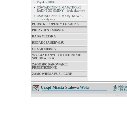
Piątek - 2004r
OŚWIADCZENIE MAJĄTKOWE
RADNEGO GMINY - druk aktywny
OŚWIADCZENIE MAJĄTKOWE -
druk aktywny
PODATKI I OPŁATY LOKALNE
PREZYDENT MIASTA
RADA MIEJSKA
REDAKCJA SERWISU
URZĄD MIASTA
WYKAZ DANYCH O OCHRONIE
ŚRODOWISKA
ZAGOSPODAROWANIE
PRZESTRZENNE
ZAMÓWIENIA PUBLICZNE
ul. Wolnoś
Urząd Miasta Stalowa Wola
37-450 St
© ZETO-RZESZÓ