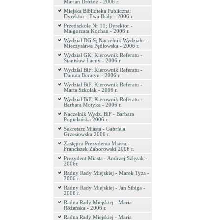
Marian Dróżdż - 2006 r.
Miejska Biblioteka Publiczna:
Dyrektor - Ewa Biały - 2006 r.
Przedszkole Nr 11; Dyrektor -
Małgorzata Kochan - 2006 r.
Wydział DGiS; Naczelnik Wydziału -
Mieczysława Pędlowska - 2006 r.
Wydział GK; Kierownik Referatu -
Stanisław Łacny - 2006 r.
Wydział BiF; Kierownik Referatu -
Danuta Boratyn - 2006 r.
Wydział BiF; Kierownik Referatu -
Marta Szkolak - 2006 r.
Wydział BiF; Kierownik Referatu -
Barbara Motyka - 2006 r.
Naczelnik Wydz. BiF - Barbara
Popielańska 2006 r.
Sekretarz Miasta - Gabriela
Grzesiowska 2006 r.
Zastępca Prezydenta Miasta -
Franciszek Zaborowski 2006 r.
Prezydent Miasta - Andrzej Szlęzak -
2006r.
Radny Rady Miejskiej - Marek Tyza -
2006 r.
Radny Rady Miejskiej - Jan Sibiga -
2006 r.
Radna Rady Miejskiej - Maria
Różańska - 2006 r.
Radna Rady Miejskiej - Maria