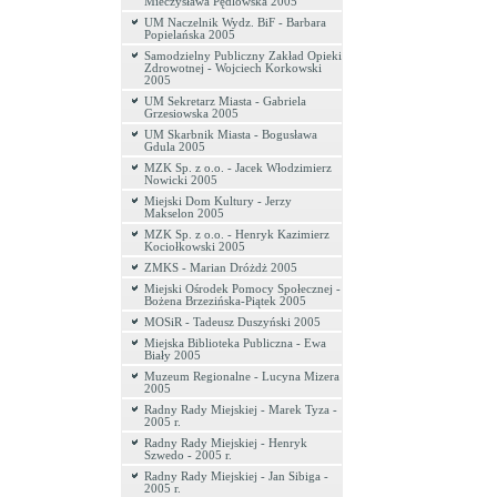
Mieczysława Pędlowska 2005
UM Naczelnik Wydz. BiF - Barbara
Popielańska 2005
Samodzielny Publiczny Zakład Opieki
Zdrowotnej - Wojciech Korkowski
2005
UM Sekretarz Miasta - Gabriela
Grzesiowska 2005
UM Skarbnik Miasta - Bogusława
Gdula 2005
MZK Sp. z o.o. - Jacek Włodzimierz
Nowicki 2005
Miejski Dom Kultury - Jerzy
Makselon 2005
MZK Sp. z o.o. - Henryk Kazimierz
Kociołkowski 2005
ZMKS - Marian Dróżdż 2005
Miejski Ośrodek Pomocy Społecznej -
Bożena Brzezińska-Piątek 2005
MOSiR - Tadeusz Duszyński 2005
Miejska Biblioteka Publiczna - Ewa
Biały 2005
Muzeum Regionalne - Lucyna Mizera
2005
Radny Rady Miejskiej - Marek Tyza -
2005 r.
Radny Rady Miejskiej - Henryk
Szwedo - 2005 r.
Radny Rady Miejskiej - Jan Sibiga -
2005 r.