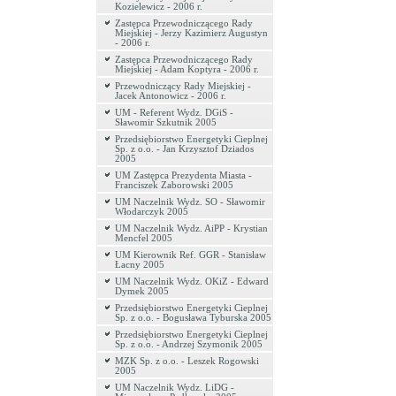
Kozielewicz - 2006 r.
Zastępca Przewodniczącego Rady
Miejskiej - Jerzy Kazimierz Augustyn
- 2006 r.
Zastępca Przewodniczącego Rady
Miejskiej - Adam Koptyra - 2006 r.
Przewodniczący Rady Miejskiej -
Jacek Antonowicz - 2006 r.
UM - Referent Wydz. DGiS -
Sławomir Szkutnik 2005
Przedsiębiorstwo Energetyki Cieplnej
Sp. z o.o. - Jan Krzysztof Dziados
2005
UM Zastępca Prezydenta Miasta -
Franciszek Zaborowski 2005
UM Naczelnik Wydz. SO - Sławomir
Włodarczyk 2005
UM Naczelnik Wydz. AiPP - Krystian
Mencfel 2005
UM Kierownik Ref. GGR - Stanisław
Łacny 2005
UM Naczelnik Wydz. OKiZ - Edward
Dymek 2005
Przedsiębiorstwo Energetyki Cieplnej
Sp. z o.o. - Bogusława Tyburska 2005
Przedsiębiorstwo Energetyki Cieplnej
Sp. z o.o. - Andrzej Szymonik 2005
MZK Sp. z o.o. - Leszek Rogowski
2005
UM Naczelnik Wydz. LiDG -