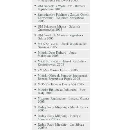
Mieczysława Pędlowska 2005
UM Naczelnik Wydz. BiF - Barbara
Popielańska 2005
Samodzielny Publiczny Zakład Opieki
Zdrowotnej - Wojciech Korkowski
2005
UM Sekretarz Miasta - Gabriela
Grzesiowska 2005
UM Skarbnik Miasta - Bogusława
Gdula 2005
MZK Sp. z o.o. - Jacek Włodzimierz
Nowicki 2005
Miejski Dom Kultury - Jerzy
Makselon 2005
MZK Sp. z o.o. - Henryk Kazimierz
Kociołkowski 2005
ZMKS - Marian Dróżdż 2005
Miejski Ośrodek Pomocy Społecznej -
Bożena Brzezińska-Piątek 2005
MOSiR - Tadeusz Duszyński 2005
Miejska Biblioteka Publiczna - Ewa
Biały 2005
Muzeum Regionalne - Lucyna Mizera
2005
Radny Rady Miejskiej - Marek Tyza -
2005 r.
Radny Rady Miejskiej - Henryk
Szwedo - 2005 r.
Radny Rady Miejskiej - Jan Sibiga -
2005 r.