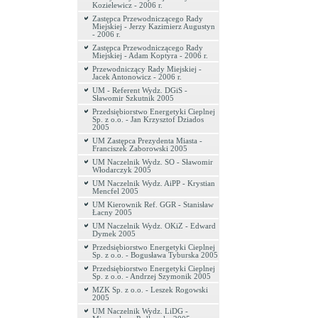
Kozielewicz - 2006 r.
Zastępca Przewodniczącego Rady
Miejskiej - Jerzy Kazimierz Augustyn
- 2006 r.
Zastępca Przewodniczącego Rady
Miejskiej - Adam Koptyra - 2006 r.
Przewodniczący Rady Miejskiej -
Jacek Antonowicz - 2006 r.
UM - Referent Wydz. DGiS -
Sławomir Szkutnik 2005
Przedsiębiorstwo Energetyki Cieplnej
Sp. z o.o. - Jan Krzysztof Dziados
2005
UM Zastępca Prezydenta Miasta -
Franciszek Zaborowski 2005
UM Naczelnik Wydz. SO - Sławomir
Włodarczyk 2005
UM Naczelnik Wydz. AiPP - Krystian
Mencfel 2005
UM Kierownik Ref. GGR - Stanisław
Łacny 2005
UM Naczelnik Wydz. OKiZ - Edward
Dymek 2005
Przedsiębiorstwo Energetyki Cieplnej
Sp. z o.o. - Bogusława Tyburska 2005
Przedsiębiorstwo Energetyki Cieplnej
Sp. z o.o. - Andrzej Szymonik 2005
MZK Sp. z o.o. - Leszek Rogowski
2005
UM Naczelnik Wydz. LiDG -