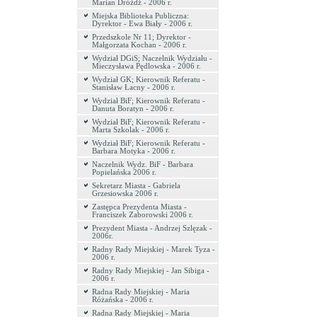
Marian Dróżdż - 2006 r.
Miejska Biblioteka Publiczna:
Dyrektor - Ewa Biały - 2006 r.
Przedszkole Nr 11; Dyrektor -
Małgorzata Kochan - 2006 r.
Wydział DGiS; Naczelnik Wydziału -
Mieczysława Pędlowska - 2006 r.
Wydział GK; Kierownik Referatu -
Stanisław Łacny - 2006 r.
Wydział BiF; Kierownik Referatu -
Danuta Boratyn - 2006 r.
Wydział BiF; Kierownik Referatu -
Marta Szkolak - 2006 r.
Wydział BiF; Kierownik Referatu -
Barbara Motyka - 2006 r.
Naczelnik Wydz. BiF - Barbara
Popielańska 2006 r.
Sekretarz Miasta - Gabriela
Grzesiowska 2006 r.
Zastępca Prezydenta Miasta -
Franciszek Zaborowski 2006 r.
Prezydent Miasta - Andrzej Szlęzak -
2006r.
Radny Rady Miejskiej - Marek Tyza -
2006 r.
Radny Rady Miejskiej - Jan Sibiga -
2006 r.
Radna Rady Miejskiej - Maria
Różańska - 2006 r.
Radna Rady Miejskiej - Maria