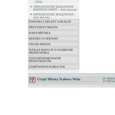
- 2004r.
OŚWIADCZENIE MAJĄTKOWE
RADNEGO GMINY - druk aktywny
OŚWIADCZENIE MAJĄTKOWE -
druk aktywny
PODATKI I OPŁATY LOKALNE
PREZYDENT MIASTA
RADA MIEJSKA
REDAKCJA SERWISU
URZĄD MIASTA
WYKAZ DANYCH O OCHRONIE
ŚRODOWISKA
ZAGOSPODAROWANIE
PRZESTRZENNE
ZAMÓWIENIA PUBLICZNE
ul. Wolnoś
Urząd Miasta Stalowa Wola
37-450 St
© ZETO-RZESZÓ