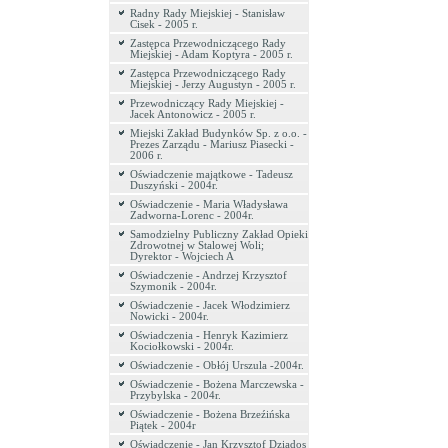
Radny Rady Miejskiej - Stanisław
Cisek - 2005 r.
Zastępca Przewodniczącego Rady
Miejskiej - Adam Koptyra - 2005 r.
Zastępca Przewodniczącego Rady
Miejskiej - Jerzy Augustyn - 2005 r.
Przewodniczący Rady Miejskiej -
Jacek Antonowicz - 2005 r.
Miejski Zakład Budynków Sp. z o.o. -
Prezes Zarządu - Mariusz Piasecki -
2006 r.
Oświadczenie majątkowe - Tadeusz
Duszyński - 2004r.
Oświadczenie - Maria Władysława
Zadworna-Lorenc - 2004r.
Samodzielny Publiczny Zakład Opieki
Zdrowotnej w Stalowej Woli;
Dyrektor - Wojciech A
Oświadczenie - Andrzej Krzysztof
Szymonik - 2004r.
Oświadczenie - Jacek Włodzimierz
Nowicki - 2004r.
Oświadczenia - Henryk Kazimierz
Kociołkowski - 2004r.
Oświadczenie - Obłój Urszula -2004r.
Oświadczenie - Bożena Marczewska -
Przybylska - 2004r.
Oświadczenie - Bożena Brzeźińska
Piątek - 2004r
Oświadczenie - Jan Krzysztof Dziados