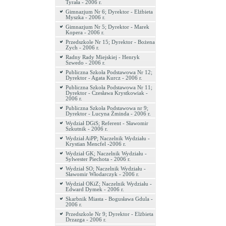
Tyrała - 2006 r.
Gimnazjum Nr 6; Dyrektor - Elżbieta
Myszka - 2006 r.
Gimnazjum Nr 5; Dyrektor - Marek
Kopera - 2006 r.
Przedszkole Nr 15; Dyrektor - Bożena
Zych - 2006 r.
Radny Rady Miejskiej - Henryk
Szwedo - 2006 r.
Publiczna Szkoła Podstawowa Nr 12;
Dyrektor - Agata Kurcz - 2006 r.
Publiczna Szkoła Podstawowa Nr 11;
Dyrektor - Czesława Krystkowiak -
2006 r.
Publiczna Szkoła Podstawowa nr 9;
Dyrektor - Lucyna Żminda - 2006 r.
Wydział DGiS; Referent - Sławomir
Szkutnik - 2006 r.
Wydział AiPP; Naczelnik Wydziału -
Krystian Mencfel -2006 r.
Wydział GK; Naczelnik Wydziału -
Sylwester Piechota - 2006 r.
Wydział SO; Naczelnik Wydziału -
Sławomir Włodarczyk - 2006 r.
Wydział OKiZ; Naczelnik Wydziału -
Edward Dymek - 2006 r.
Skarbnik Miasta - Bogusława Gdula -
2006 r.
Przedszkole Nr 9; Dyrektor - Elżbieta
Drzazga - 2006 r.