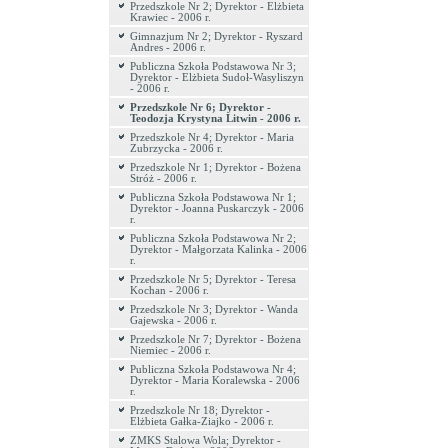
Przedszkole Nr 2; Dyrektor - Elżbieta
Krawiec - 2006 r.
Gimnazjum Nr 2; Dyrektor - Ryszard
Andres - 2006 r.
Publiczna Szkoła Podstawowa Nr 3;
Dyrektor - Elżbieta Sudoł-Wasyliszyn
- 2006 r.
Przedszkole Nr 6; Dyrektor -
Teodozja Krystyna Litwin - 2006 r.
Przedszkole Nr 4; Dyrektor - Maria
Zubrzycka - 2006 r.
Przedszkole Nr 1; Dyrektor - Bożena
Stróż - 2006 r.
Publiczna Szkoła Podstawowa Nr 1;
Dyrektor - Joanna Puskarczyk - 2006
r.
Publiczna Szkoła Podstawowa Nr 2;
Dyrektor - Małgorzata Kalinka - 2006
r.
Przedszkole Nr 5; Dyrektor - Teresa
Kochan - 2006 r.
Przedszkole Nr 3; Dyrektor - Wanda
Gajewska - 2006 r.
Przedszkole Nr 7; Dyrektor - Bożena
Niemiec - 2006 r.
Publiczna Szkoła Podstawowa Nr 4;
Dyrektor - Maria Koralewska - 2006
r.
Przedszkole Nr 18; Dyrektor -
Elżbieta Gałka-Ziajko - 2006 r.
ZMKS Stalowa Wola; Dyrektor -