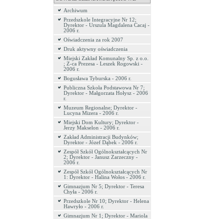
Archiwum
Przedszkole Integracyjne Nr 12;
Dyrektor - Urszula Magdalena Cacaj -
2006 r.
Oświadczenia za rok 2007
Druk aktywny oświadczenia
Miejski Zakład Komunalny Sp. z o.o.
; Z-ca Prezesa - Leszek Rogowski -
2006 r.
Bogusława Tyburska - 2006 r.
Publiczna Szkoła Podstawowa Nr 7;
Dyrektor - Małgorzata Hołysz - 2006
r.
Muzeum Regionalne; Dyrektor -
Lucyna Mizera - 2006 r.
Miejski Dom Kultury; Dyrektor -
Jerzy Makselon - 2006 r.
Zakład Administracji Budynków;
Dyrektor - Józef Dąbek - 2006 r.
Zespół Szkół Ogólnokształcących Nr
2; Dyrektor - Janusz Zarzeczny -
2006 r.
Zespół Szkół Ogólnokształcących Nr
1: Dyrektor - Halina Wołos - 2006 r.
Gimnazjum Nr 5; Dyrektor - Teresa
Chyła - 2006 r.
Przedszkole Nr 10; Dyrektor - Helena
Hawryło - 2006 r.
Gimnazjum Nr 1; Dyrektor - Mariola