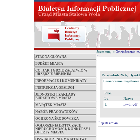
Jesteś tutaj ::
Oświadczenia m
r.
STRONA GŁÓWNA
BUDŻET MIASTA
CO, JAK I GDZIE ZAŁATWIĆ W
URZĘDZIE MIEJSKIM
Przedszkole Nr 6; Dyrekt
INFORMACJE I KOMUNIKATY
Oświadczenie majątkowe
INSTRUKCJA OBSŁUGI
Pliki:
JEDNOSTKI I ZAKŁADY
BUDŻETOWE MIASTA
Lp.
Nazwa
1.
litwin.pdf
MAJĄTEK MIASTA
NABÓR PRACOWNIKÓW
OCHRONA ŚRODOWISKA
Rejestr zmian
OGŁOSZENIA DOTYCZĄCE
NIERUCHOMOŚCI, KONKURSY I
OFERTY MIASTA
OŚWIADCZENIA MAJĄTKOWE