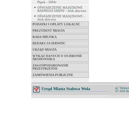
Piątek - 2004r
OŚWIADCZENIE MAJĄTKOWE
RADNEGO GMINY - druk aktywny
OŚWIADCZENIE MAJĄTKOWE -
druk aktywny
PODATKI I OPŁATY LOKALNE
PREZYDENT MIASTA
RADA MIEJSKA
REDAKCJA SERWISU
URZĄD MIASTA
WYKAZ DANYCH O OCHRONIE
ŚRODOWISKA
ZAGOSPODAROWANIE
PRZESTRZENNE
ZAMÓWIENIA PUBLICZNE
ul. Wolnoś
Urząd Miasta Stalowa Wola
37-450 St
© ZETO-RZESZÓ