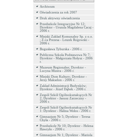
Archiwum
Oświadczenia za rok 2007
Druk aktywny oświadczenia
Przedszkole Integracyjne Nr 12;
Dyrektor - Urszula Magdalena Cacaj -
2006 r.
Miejski Zakład Komunalny Sp. z o.o.
; Z-ca Prezesa - Leszek Rogowski -
2006 r.
Bogusława Tyburska - 2006 r.
Publiczna Szkoła Podstawowa Nr 7;
Dyrektor - Małgorzata Hołysz - 2006
r.
Muzeum Regionalne; Dyrektor -
Lucyna Mizera - 2006 r.
Miejski Dom Kultury; Dyrektor -
Jerzy Makselon - 2006 r.
Zakład Administracji Budynków;
Dyrektor - Józef Dąbek - 2006 r.
Zespół Szkół Ogólnokształcących Nr
2; Dyrektor - Janusz Zarzeczny -
2006 r.
Zespół Szkół Ogólnokształcących Nr
1: Dyrektor - Halina Wołos - 2006 r.
Gimnazjum Nr 5; Dyrektor - Teresa
Chyła - 2006 r.
Przedszkole Nr 10; Dyrektor - Helena
Hawryło - 2006 r.
Gimnazjum Nr 1; Dyrektor - Mariola