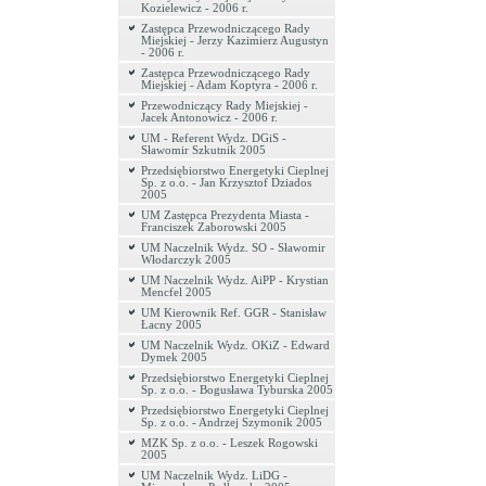
Kozielewicz - 2006 r.
Zastępca Przewodniczącego Rady
Miejskiej - Jerzy Kazimierz Augustyn
- 2006 r.
Zastępca Przewodniczącego Rady
Miejskiej - Adam Koptyra - 2006 r.
Przewodniczący Rady Miejskiej -
Jacek Antonowicz - 2006 r.
UM - Referent Wydz. DGiS -
Sławomir Szkutnik 2005
Przedsiębiorstwo Energetyki Cieplnej
Sp. z o.o. - Jan Krzysztof Dziados
2005
UM Zastępca Prezydenta Miasta -
Franciszek Zaborowski 2005
UM Naczelnik Wydz. SO - Sławomir
Włodarczyk 2005
UM Naczelnik Wydz. AiPP - Krystian
Mencfel 2005
UM Kierownik Ref. GGR - Stanisław
Łacny 2005
UM Naczelnik Wydz. OKiZ - Edward
Dymek 2005
Przedsiębiorstwo Energetyki Cieplnej
Sp. z o.o. - Bogusława Tyburska 2005
Przedsiębiorstwo Energetyki Cieplnej
Sp. z o.o. - Andrzej Szymonik 2005
MZK Sp. z o.o. - Leszek Rogowski
2005
UM Naczelnik Wydz. LiDG -