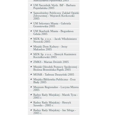
Mieczysława Pędlowska 2005
UM Naczelnik Wydz. BiF - Barbara
Popielańska 2005
Samodzielny Publiczny Zakład Opieki
Zdrowotnej - Wojciech Korkowski
2005
UM Sekretarz Miasta - Gabriela
Grzesiowska 2005
UM Skarbnik Miasta - Bogusława
Gdula 2005
MZK Sp. z o.o. - Jacek Włodzimierz
Nowicki 2005
Miejski Dom Kultury - Jerzy
Makselon 2005
MZK Sp. z o.o. - Henryk Kazimierz
Kociołkowski 2005
ZMKS - Marian Dróżdż 2005
Miejski Ośrodek Pomocy Społecznej -
Bożena Brzezińska-Piątek 2005
MOSiR - Tadeusz Duszyński 2005
Miejska Biblioteka Publiczna - Ewa
Biały 2005
Muzeum Regionalne - Lucyna Mizera
2005
Radny Rady Miejskiej - Marek Tyza -
2005 r.
Radny Rady Miejskiej - Henryk
Szwedo - 2005 r.
Radny Rady Miejskiej - Jan Sibiga -
2005 r.