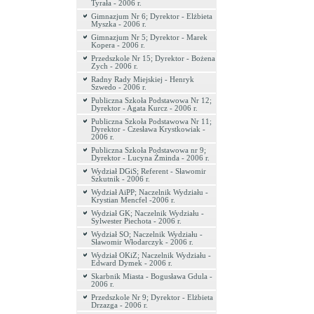
Tyrała - 2006 r.
Gimnazjum Nr 6; Dyrektor - Elżbieta
Myszka - 2006 r.
Gimnazjum Nr 5; Dyrektor - Marek
Kopera - 2006 r.
Przedszkole Nr 15; Dyrektor - Bożena
Zych - 2006 r.
Radny Rady Miejskiej - Henryk
Szwedo - 2006 r.
Publiczna Szkoła Podstawowa Nr 12;
Dyrektor - Agata Kurcz - 2006 r.
Publiczna Szkoła Podstawowa Nr 11;
Dyrektor - Czesława Krystkowiak -
2006 r.
Publiczna Szkoła Podstawowa nr 9;
Dyrektor - Lucyna Żminda - 2006 r.
Wydział DGiS; Referent - Sławomir
Szkutnik - 2006 r.
Wydział AiPP; Naczelnik Wydziału -
Krystian Mencfel -2006 r.
Wydział GK; Naczelnik Wydziału -
Sylwester Piechota - 2006 r.
Wydział SO; Naczelnik Wydziału -
Sławomir Włodarczyk - 2006 r.
Wydział OKiZ; Naczelnik Wydziału -
Edward Dymek - 2006 r.
Skarbnik Miasta - Bogusława Gdula -
2006 r.
Przedszkole Nr 9; Dyrektor - Elżbieta
Drzazga - 2006 r.