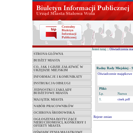
Jesteś tutaj ::
Oświadczenia m
STRONA GŁÓWNA
BUDŻET MIASTA
CO, JAK I GDZIE ZAŁATWIĆ W
Radny Rady Miejskiej - St
URZĘDZIE MIEJSKIM
Oświadczenie majątkowe 
INFORMACJE I KOMUNIKATY
INSTRUKCJA OBSŁUGI
Pliki:
JEDNOSTKI I ZAKŁADY
BUDŻETOWE MIASTA
Lp.
Nazwa
1.
cisek.pdf
MAJĄTEK MIASTA
NABÓR PRACOWNIKÓW
OCHRONA ŚRODOWISKA
Rejestr zmian
OGŁOSZENIA DOTYCZĄCE
NIERUCHOMOŚCI, KONKURSY I
OFERTY MIASTA
OŚWIADCZENIA MAJĄTKOWE