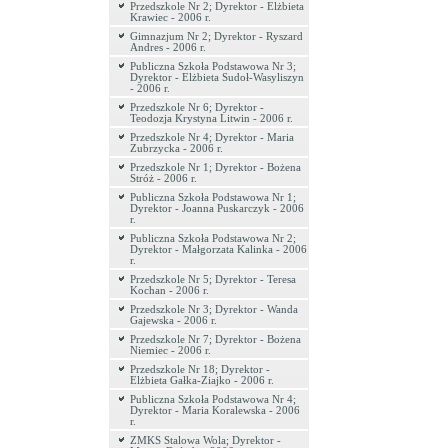
Przedszkole Nr 2; Dyrektor - Elżbieta
Krawiec - 2006 r.
Gimnazjum Nr 2; Dyrektor - Ryszard
Andres - 2006 r.
Publiczna Szkoła Podstawowa Nr 3;
Dyrektor - Elżbieta Sudoł-Wasyliszyn
- 2006 r.
Przedszkole Nr 6; Dyrektor -
Teodozja Krystyna Litwin - 2006 r.
Przedszkole Nr 4; Dyrektor - Maria
Zubrzycka - 2006 r.
Przedszkole Nr 1; Dyrektor - Bożena
Stróż - 2006 r.
Publiczna Szkoła Podstawowa Nr 1;
Dyrektor - Joanna Puskarczyk - 2006
r.
Publiczna Szkoła Podstawowa Nr 2;
Dyrektor - Małgorzata Kalinka - 2006
r.
Przedszkole Nr 5; Dyrektor - Teresa
Kochan - 2006 r.
Przedszkole Nr 3; Dyrektor - Wanda
Gajewska - 2006 r.
Przedszkole Nr 7; Dyrektor - Bożena
Niemiec - 2006 r.
Przedszkole Nr 18; Dyrektor -
Elżbieta Gałka-Ziajko - 2006 r.
Publiczna Szkoła Podstawowa Nr 4;
Dyrektor - Maria Koralewska - 2006
r.
ZMKS Stalowa Wola; Dyrektor -