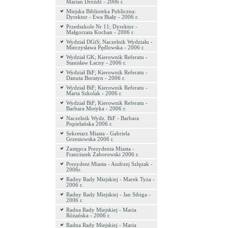
Marian Dróżdż - 2006 r.
Miejska Biblioteka Publiczna:
Dyrektor - Ewa Biały - 2006 r.
Przedszkole Nr 11; Dyrektor -
Małgorzata Kochan - 2006 r.
Wydział DGiS; Naczelnik Wydziału -
Mieczysława Pędlowska - 2006 r.
Wydział GK; Kierownik Referatu -
Stanisław Łacny - 2006 r.
Wydział BiF; Kierownik Referatu -
Danuta Boratyn - 2006 r.
Wydział BiF; Kierownik Referatu -
Marta Szkolak - 2006 r.
Wydział BiF; Kierownik Referatu -
Barbara Motyka - 2006 r.
Naczelnik Wydz. BiF - Barbara
Popielańska 2006 r.
Sekretarz Miasta - Gabriela
Grzesiowska 2006 r.
Zastępca Prezydenta Miasta -
Franciszek Zaborowski 2006 r.
Prezydent Miasta - Andrzej Szlęzak -
2006r.
Radny Rady Miejskiej - Marek Tyza -
2006 r.
Radny Rady Miejskiej - Jan Sibiga -
2006 r.
Radna Rady Miejskiej - Maria
Różańska - 2006 r.
Radna Rady Miejskiej - Maria