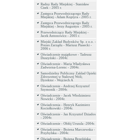
Radny Rady Miejskiej - Stanisław
Cisek - 2005 r.
Zastępca Przewodniczącego Rady
Miejskiej - Adam Koptyra - 2005 r.
Zastępca Przewodniczącego Rady
Miejskiej - Jerzy Augustyn - 2005 r.
Przewodniczący Rady Miejskiej -
Jacek Antonowicz - 2005 r.
Miejski Zakład Budynków Sp. z o.o. -
Prezes Zarządu - Mariusz Piasecki -
2006 r.
Oświadczenie majątkowe - Tadeusz
Duszyński - 2004r.
Oświadczenie - Maria Władysława
Zadworna-Lorenc - 2004r.
Samodzielny Publiczny Zakład Opieki
Zdrowotnej w Stalowej Woli;
Dyrektor - Wojciech A
Oświadczenie - Andrzej Krzysztof
Szymonik - 2004r.
Oświadczenie - Jacek Włodzimierz
Nowicki - 2004r.
Oświadczenia - Henryk Kazimierz
Kociołkowski - 2004r.
Oświadczenie - Jan Krzysztof Dziados
- 2004r.
Oświadczenie - Obłój Urszula -2004r.
Oświadczenie - Bożena Marczewska -
Przybylska - 2004r.
Oświadczenie - Bożena Brzeźińska