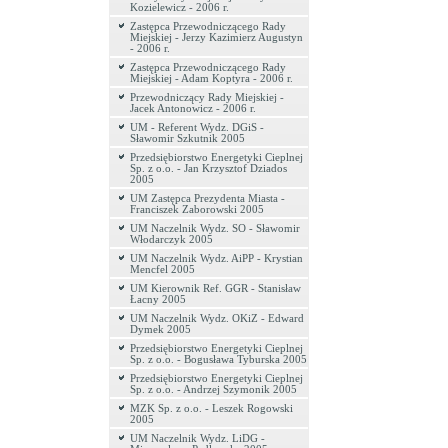
Kozielewicz - 2006 r.
Zastępca Przewodniczącego Rady
Miejskiej - Jerzy Kazimierz Augustyn
- 2006 r.
Zastępca Przewodniczącego Rady
Miejskiej - Adam Koptyra - 2006 r.
Przewodniczący Rady Miejskiej -
Jacek Antonowicz - 2006 r.
UM - Referent Wydz. DGiS -
Sławomir Szkutnik 2005
Przedsiębiorstwo Energetyki Cieplnej
Sp. z o.o. - Jan Krzysztof Dziados
2005
UM Zastępca Prezydenta Miasta -
Franciszek Zaborowski 2005
UM Naczelnik Wydz. SO - Sławomir
Włodarczyk 2005
UM Naczelnik Wydz. AiPP - Krystian
Mencfel 2005
UM Kierownik Ref. GGR - Stanisław
Łacny 2005
UM Naczelnik Wydz. OKiZ - Edward
Dymek 2005
Przedsiębiorstwo Energetyki Cieplnej
Sp. z o.o. - Bogusława Tyburska 2005
Przedsiębiorstwo Energetyki Cieplnej
Sp. z o.o. - Andrzej Szymonik 2005
MZK Sp. z o.o. - Leszek Rogowski
2005
UM Naczelnik Wydz. LiDG -