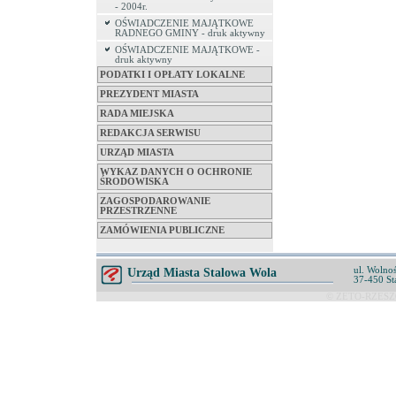
- 2004r.
OŚWIADCZENIE MAJĄTKOWE
RADNEGO GMINY - druk aktywny
OŚWIADCZENIE MAJĄTKOWE -
druk aktywny
PODATKI I OPŁATY LOKALNE
PREZYDENT MIASTA
RADA MIEJSKA
REDAKCJA SERWISU
URZĄD MIASTA
WYKAZ DANYCH O OCHRONIE
ŚRODOWISKA
ZAGOSPODAROWANIE
PRZESTRZENNE
ZAMÓWIENIA PUBLICZNE
ul. Wolnoś
Urząd Miasta Stalowa Wola
37-450 St
© ZETO-RZESZÓ