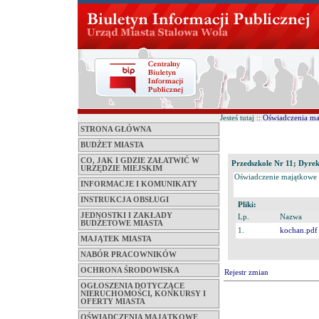
Jesteś tutaj ::
Oświadczenia m
STRONA GŁÓWNA
BUDŻET MIASTA
CO, JAK I GDZIE ZAŁATWIĆ W
Przedszkole Nr 11; Dyrek
URZĘDZIE MIEJSKIM
Oświadczenie majątkowe
INFORMACJE I KOMUNIKATY
INSTRUKCJA OBSŁUGI
Pliki:
JEDNOSTKI I ZAKŁADY
Lp.
Nazwa
BUDŻETOWE MIASTA
1.
kochan.pdf
MAJĄTEK MIASTA
NABÓR PRACOWNIKÓW
OCHRONA ŚRODOWISKA
Rejestr zmian
OGŁOSZENIA DOTYCZĄCE
NIERUCHOMOŚCI, KONKURSY I
OFERTY MIASTA
OŚWIADCZENIA MAJĄTKOWE