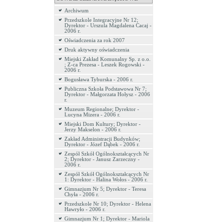
Archiwum
Przedszkole Integracyjne Nr 12;
Dyrektor - Urszula Magdalena Cacaj -
2006 r.
Oświadczenia za rok 2007
Druk aktywny oświadczenia
Miejski Zakład Komunalny Sp. z o.o.
; Z-ca Prezesa - Leszek Rogowski -
2006 r.
Bogusława Tyburska - 2006 r.
Publiczna Szkoła Podstawowa Nr 7;
Dyrektor - Małgorzata Hołysz - 2006
r.
Muzeum Regionalne; Dyrektor -
Lucyna Mizera - 2006 r.
Miejski Dom Kultury; Dyrektor -
Jerzy Makselon - 2006 r.
Zakład Administracji Budynków;
Dyrektor - Józef Dąbek - 2006 r.
Zespół Szkół Ogólnokształcących Nr
2; Dyrektor - Janusz Zarzeczny -
2006 r.
Zespół Szkół Ogólnokształcących Nr
1: Dyrektor - Halina Wołos - 2006 r.
Gimnazjum Nr 5; Dyrektor - Teresa
Chyła - 2006 r.
Przedszkole Nr 10; Dyrektor - Helena
Hawryło - 2006 r.
Gimnazjum Nr 1; Dyrektor - Mariola