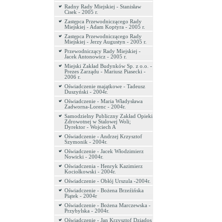
Radny Rady Miejskiej - Stanisław
Cisek - 2005 r.
Zastępca Przewodniczącego Rady
Miejskiej - Adam Koptyra - 2005 r.
Zastępca Przewodniczącego Rady
Miejskiej - Jerzy Augustyn - 2005 r.
Przewodniczący Rady Miejskiej -
Jacek Antonowicz - 2005 r.
Miejski Zakład Budynków Sp. z o.o. -
Prezes Zarządu - Mariusz Piasecki -
2006 r.
Oświadczenie majątkowe - Tadeusz
Duszyński - 2004r.
Oświadczenie - Maria Władysława
Zadworna-Lorenc - 2004r.
Samodzielny Publiczny Zakład Opieki
Zdrowotnej w Stalowej Woli;
Dyrektor - Wojciech A
Oświadczenie - Andrzej Krzysztof
Szymonik - 2004r.
Oświadczenie - Jacek Włodzimierz
Nowicki - 2004r.
Oświadczenia - Henryk Kazimierz
Kociołkowski - 2004r.
Oświadczenie - Obłój Urszula -2004r.
Oświadczenie - Bożena Brzeźińska
Piątek - 2004r
Oświadczenie - Bożena Marczewska -
Przybylska - 2004r.
Oświadczenie - Jan Krzysztof Dziados