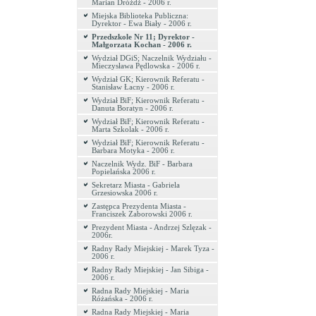
Marian Dróżdż - 2006 r.
Miejska Biblioteka Publiczna:
Dyrektor - Ewa Biały - 2006 r.
Przedszkole Nr 11; Dyrektor -
Małgorzata Kochan - 2006 r.
Wydział DGiS; Naczelnik Wydziału -
Mieczysława Pędlowska - 2006 r.
Wydział GK; Kierownik Referatu -
Stanisław Łacny - 2006 r.
Wydział BiF; Kierownik Referatu -
Danuta Boratyn - 2006 r.
Wydział BiF; Kierownik Referatu -
Marta Szkolak - 2006 r.
Wydział BiF; Kierownik Referatu -
Barbara Motyka - 2006 r.
Naczelnik Wydz. BiF - Barbara
Popielańska 2006 r.
Sekretarz Miasta - Gabriela
Grzesiowska 2006 r.
Zastępca Prezydenta Miasta -
Franciszek Zaborowski 2006 r.
Prezydent Miasta - Andrzej Szlęzak -
2006r.
Radny Rady Miejskiej - Marek Tyza -
2006 r.
Radny Rady Miejskiej - Jan Sibiga -
2006 r.
Radna Rady Miejskiej - Maria
Różańska - 2006 r.
Radna Rady Miejskiej - Maria