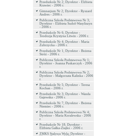
Przedszkole Nr 2; Dyrektor - Elżbieta
Krawiec - 2006 r.
Gimnazjum Nr 2; Dyrektor - Ryszard
Andres - 2006 r.
Publiczna Szkoła Podstawowa Nr 3;
Dyrektor - Elżbieta Sudoł-Wasyliszyn
- 2006 r.
Przedszkole Nr 6; Dyrektor -
Teodozja Krystyna Litwin - 2006 r.
Przedszkole Nr 4; Dyrektor - Maria
Zubrzycka - 2006 r.
Przedszkole Nr 1; Dyrektor - Bożena
Stróż - 2006 r.
Publiczna Szkoła Podstawowa Nr 1;
Dyrektor - Joanna Puskarczyk - 2006
r.
Publiczna Szkoła Podstawowa Nr 2;
Dyrektor - Małgorzata Kalinka - 2006
r.
Przedszkole Nr 5; Dyrektor - Teresa
Kochan - 2006 r.
Przedszkole Nr 3; Dyrektor - Wanda
Gajewska - 2006 r.
Przedszkole Nr 7; Dyrektor - Bożena
Niemiec - 2006 r.
Publiczna Szkoła Podstawowa Nr 4;
Dyrektor - Maria Koralewska - 2006
r.
Przedszkole Nr 18; Dyrektor -
Elżbieta Gałka-Ziajko - 2006 r.
ZMKS Stalowa Wola; Dyrektor -