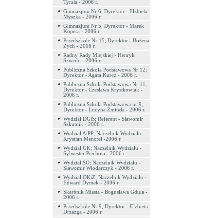
Tyrała - 2006 r.
Gimnazjum Nr 6; Dyrektor - Elżbieta
Myszka - 2006 r.
Gimnazjum Nr 5; Dyrektor - Marek
Kopera - 2006 r.
Przedszkole Nr 15; Dyrektor - Bożena
Zych - 2006 r.
Radny Rady Miejskiej - Henryk
Szwedo - 2006 r.
Publiczna Szkoła Podstawowa Nr 12;
Dyrektor - Agata Kurcz - 2006 r.
Publiczna Szkoła Podstawowa Nr 11;
Dyrektor - Czesława Krystkowiak -
2006 r.
Publiczna Szkoła Podstawowa nr 9;
Dyrektor - Lucyna Żminda - 2006 r.
Wydział DGiS; Referent - Sławomir
Szkutnik - 2006 r.
Wydział AiPP; Naczelnik Wydziału -
Krystian Mencfel -2006 r.
Wydział GK; Naczelnik Wydziału -
Sylwester Piechota - 2006 r.
Wydział SO; Naczelnik Wydziału -
Sławomir Włodarczyk - 2006 r.
Wydział OKiZ; Naczelnik Wydziału -
Edward Dymek - 2006 r.
Skarbnik Miasta - Bogusława Gdula -
2006 r.
Przedszkole Nr 9; Dyrektor - Elżbieta
Drzazga - 2006 r.