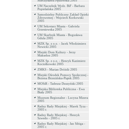
Mieczysława Pędlowska 2005
UM Naczelnik Wydz. BiF - Barbara
Popielańska 2005
Samodzielny Publiczny Zakład Opieki
Zdrowotnej - Wojciech Korkowski
2005
UM Sekretarz Miasta - Gabriela
Grzesiowska 2005
UM Skarbnik Miasta - Bogusława
Gdula 2005
MZK Sp. z o.o. - Jacek Włodzimierz
Nowicki 2005
Miejski Dom Kultury - Jerzy
Makselon 2005
MZK Sp. z o.o. - Henryk Kazimierz
Kociołkowski 2005
ZMKS - Marian Dróżdż 2005
Miejski Ośrodek Pomocy Społecznej -
Bożena Brzezińska-Piątek 2005
MOSiR - Tadeusz Duszyński 2005
Miejska Biblioteka Publiczna - Ewa
Biały 2005
Muzeum Regionalne - Lucyna Mizera
2005
Radny Rady Miejskiej - Marek Tyza -
2005 r.
Radny Rady Miejskiej - Henryk
Szwedo - 2005 r.
Radny Rady Miejskiej - Jan Sibiga -
2005 r.