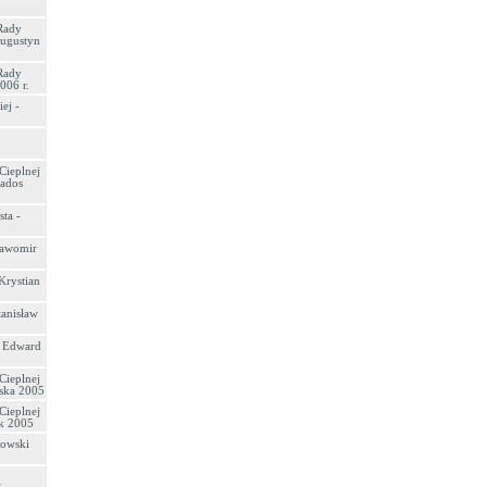
Rady
Augustyn
Rady
006 r.
ej -
Cieplnej
iados
ta -
ławomir
Krystian
anisław
 Edward
Cieplnej
rska 2005
Cieplnej
ik 2005
gowski