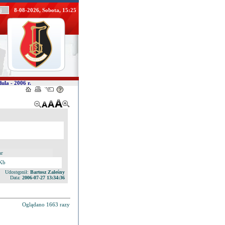
8-08-2026, Sobota, 15:25
ula - 2006 r.
ar
Kb
Udostępnił:
Bartosz Zaleśny
Data:
2006-07-27 13:34:36
Oglądano 1663 razy