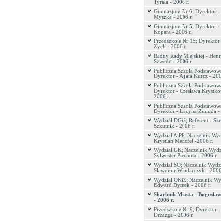
Tyrała - 2006 r.
Gimnazjum Nr 6; Dyrektor - 
Myszka - 2006 r.
Gimnazjum Nr 5; Dyrektor -
Kopera - 2006 r.
Przedszkole Nr 15; Dyrektor
Zych - 2006 r.
Radny Rady Miejskiej - Hen
Szwedo - 2006 r.
Publiczna Szkoła Podstawow
Dyrektor - Agata Kurcz - 200
Publiczna Szkoła Podstawow
Dyrektor - Czesława Krystko
2006 r.
Publiczna Szkoła Podstawowa
Dyrektor - Lucyna Żminda - 
Wydział DGiS; Referent - Sł
Szkutnik - 2006 r.
Wydział AiPP; Naczelnik Wyd
Krystian Mencfel -2006 r.
Wydział GK; Naczelnik Wydzi
Sylwester Piechota - 2006 r.
Wydział SO; Naczelnik Wydzi
Sławomir Włodarczyk - 2006 
Wydział OKiZ; Naczelnik Wyd
Edward Dymek - 2006 r.
Skarbnik Miasta - Bogusła
- 2006 r.
Przedszkole Nr 9; Dyrektor -
Drzazga - 2006 r.