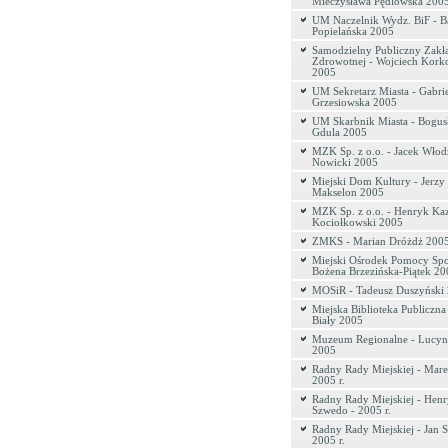
Mieczysława Pędlowska 200
UM Naczelnik Wydz. BiF - B
Popielańska 2005
Samodzielny Publiczny Zakł
Zdrowotnej - Wojciech Kork
2005
UM Sekretarz Miasta - Gabri
Grzesiowska 2005
UM Skarbnik Miasta - Bogus
Gdula 2005
MZK Sp. z o.o. - Jacek Włod
Nowicki 2005
Miejski Dom Kultury - Jerzy
Makselon 2005
MZK Sp. z o.o. - Henryk Ka
Kociołkowski 2005
ZMKS - Marian Dróżdż 200
Miejski Ośrodek Pomocy Spo
Bożena Brzezińska-Piątek 20
MOSiR - Tadeusz Duszyński
Miejska Biblioteka Publiczna
Biały 2005
Muzeum Regionalne - Lucyn
2005
Radny Rady Miejskiej - Mare
2005 r.
Radny Rady Miejskiej - Hen
Szwedo - 2005 r.
Radny Rady Miejskiej - Jan S
2005 r.