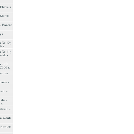
Elżbieta
 Marek
 - Bożena
ryk
a Nr 12;
6 r.
a Nr 11;
wiak -
 nr 9;
2006 r.
awomir
ziału -
ału -
ału -
r.
ziału -
wa Gdula
 Elżbieta