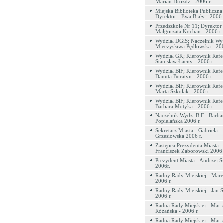
Marian Dróżdż - 2006 r.
Miejska Biblioteka Publiczna
Dyrektor - Ewa Biały - 2006 
Przedszkole Nr 11; Dyrektor 
Małgorzata Kochan - 2006 r.
Wydział DGiS; Naczelnik Wyd
Mieczysława Pędlowska - 200
Wydział GK; Kierownik Refer
Stanisław Łacny - 2006 r.
Wydział BiF; Kierownik Refer
Danuta Boratyn - 2006 r.
Wydział BiF; Kierownik Refer
Marta Szkolak - 2006 r.
Wydział BiF; Kierownik Refer
Barbara Motyka - 2006 r.
Naczelnik Wydz. BiF - Barba
Popielańska 2006 r.
Sekretarz Miasta - Gabriela
Grzesiowska 2006 r.
Zastępca Prezydenta Miasta -
Franciszek Zaborowski 2006 
Prezydent Miasta - Andrzej S
2006r.
Radny Rady Miejskiej - Mare
2006 r.
Radny Rady Miejskiej - Jan S
2006 r.
Radna Rady Miejskiej - Mari
Różańska - 2006 r.
Radna Rady Miejskiej - Mari