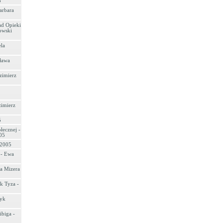
5
arbara
ad Opieki
owski
ela
ława
zimierz
zimierz
5
łecznej -
05
 2005
 - Ewa
a Mizera
k Tyza -
ryk
ibiga -