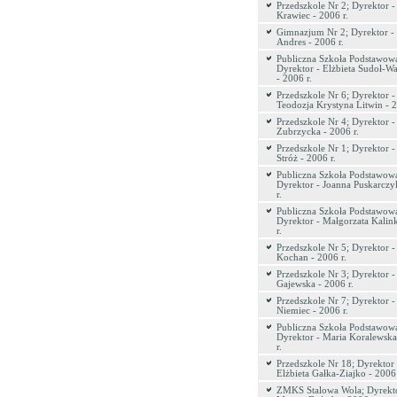
Przedszkole Nr 2; Dyrektor -
Krawiec - 2006 r.
Gimnazjum Nr 2; Dyrektor -
Andres - 2006 r.
Publiczna Szkoła Podstawowa
Dyrektor - Elżbieta Sudoł-Wa
- 2006 r.
Przedszkole Nr 6; Dyrektor -
Teodozja Krystyna Litwin - 2
Przedszkole Nr 4; Dyrektor -
Zubrzycka - 2006 r.
Przedszkole Nr 1; Dyrektor 
Stróż - 2006 r.
Publiczna Szkoła Podstawowa
Dyrektor - Joanna Puskarczy
r.
Publiczna Szkoła Podstawowa
Dyrektor - Małgorzata Kalin
r.
Przedszkole Nr 5; Dyrektor -
Kochan - 2006 r.
Przedszkole Nr 3; Dyrektor 
Gajewska - 2006 r.
Przedszkole Nr 7; Dyrektor 
Niemiec - 2006 r.
Publiczna Szkoła Podstawowa
Dyrektor - Maria Koralewska
r.
Przedszkole Nr 18; Dyrektor 
Elżbieta Gałka-Ziajko - 2006 
ZMKS Stalowa Wola; Dyrekto