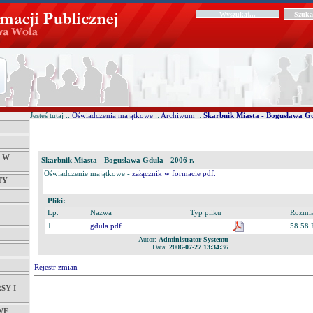
Jesteś tutaj ::
Oświadczenia majątkowe
::
Archiwum
::
Skarbnik Miasta - Bogusława Gd
Ć W
Skarbnik Miasta - Bogusława Gdula - 2006 r.
Oświadczenie majątkowe -
załącznik w formacie pdf.
TY
Pliki:
Lp.
Nazwa
Typ pliku
Rozmi
1.
gdula.pdf
58.58 
Autor:
Administrator Systemu
Data:
2006-07-27 13:34:36
Rejestr zmian
SY I
WE