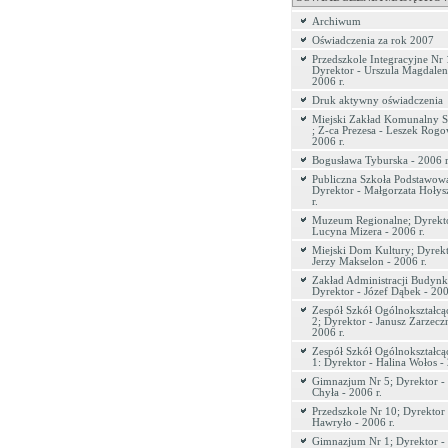
Archiwum
Oświadczenia za rok 2007
Przedszkole Integracyjne Nr 
Dyrektor - Urszula Magdalen
2006 r.
Druk aktywny oświadczenia
Miejski Zakład Komunalny Sp
; Z-ca Prezesa - Leszek Rogo
2006 r.
Bogusława Tyburska - 2006 r
Publiczna Szkoła Podstawowa
Dyrektor - Małgorzata Hołys
r.
Muzeum Regionalne; Dyrekto
Lucyna Mizera - 2006 r.
Miejski Dom Kultury; Dyrekt
Jerzy Makselon - 2006 r.
Zakład Administracji Budyn
Dyrektor - Józef Dąbek - 200
Zespół Szkół Ogólnokształcą
2; Dyrektor - Janusz Zarzecz
2006 r.
Zespół Szkół Ogólnokształcą
1: Dyrektor - Halina Wołos - 
Gimnazjum Nr 5; Dyrektor - 
Chyła - 2006 r.
Przedszkole Nr 10; Dyrektor
Hawryło - 2006 r.
Gimnazjum Nr 1; Dyrektor -