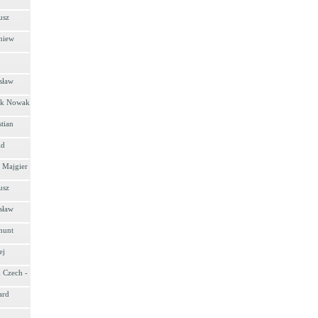
usz
niew
sław
rek Nowak
tian
ld
y Majgier
usz
sław
munt
ej
k Czech -
ard