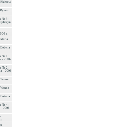
 Elżbieta
 Ryszard
 Nr 3;
syliszyn
006 r.
 Maria
- Bożena
 Nr 1;
k - 2006
 Nr 2;
ka - 2006
 Teresa
- Wanda
- Bożena
 Nr 4;
 - 2006
-
r.
r -