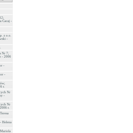
12;
a Cacaj -
. z o.o.
wski -
.
 Nr 7;
z - 2006
r -
or -
ków;
6 r.
cych Nr
ny -
cych Nr
2006 r.
Teresa
 - Helena
 Mariola