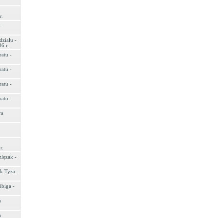
:
r.
-
ziału -
6 r.
atu -
atu -
atu -
atu -
ra
r.
zlęzak -
k Tyza -
ibiga -
a
a