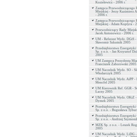
Kozielewicz - 2006 r.
Zastępca Przewodniczącego 
Miejskiej - Jerzy Kazimierz 
- 2006 r.
Zastępca Przewodniczącego 
Miejskiej - Adam Koptyra - 2
Przewodniczący Rady Miejski
Jacek Antonowicz - 2006 r.
UM - Referent Wydz. DGiS -
Sławomir Szkutnik 2005
Przedsiębiorstwo Energetyki 
Sp. z o.o. - Jan Krzysztof Dz
2005
UM Zastępca Prezydenta Mias
Franciszek Zaborowski 2005
UM Naczelnik Wydz. SO - S
Włodarczyk 2005
UM Naczelnik Wydz. AiPP - 
Mencfel 2005
UM Kierownik Ref. GGR - St
Łacny 2005
UM Naczelnik Wydz. OKiZ -
Dymek 2005
Przedsiębiorstwo Energetyki 
Sp. z o.o. - Bogusława Tybu
Przedsiębiorstwo Energetyki 
Sp. z o.o. - Andrzej Szymon
MZK Sp. z o.o. - Leszek Ro
2005
UM Naczelnik Wydz. LiDG -