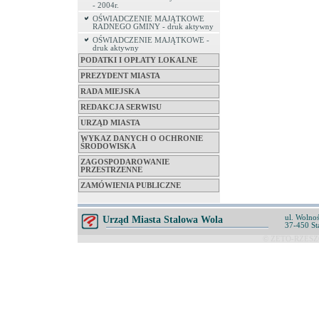
- 2004r.
OŚWIADCZENIE MAJĄTKOWE
RADNEGO GMINY - druk aktywny
OŚWIADCZENIE MAJĄTKOWE -
druk aktywny
PODATKI I OPŁATY LOKALNE
PREZYDENT MIASTA
RADA MIEJSKA
REDAKCJA SERWISU
URZĄD MIASTA
WYKAZ DANYCH O OCHRONIE
ŚRODOWISKA
ZAGOSPODAROWANIE
PRZESTRZENNE
ZAMÓWIENIA PUBLICZNE
ul. Wolnoś
Urząd Miasta Stalowa Wola
37-450 St
© ZETO-RZESZÓ