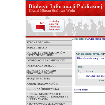
Jesteś tutaj ::
Oświadczenia m
STRONA GŁÓWNA
BUDŻET MIASTA
CO, JAK I GDZIE ZAŁATWIĆ W
UM Naczelnik Wydz. AiPP
URZĘDZIE MIEJSKIM
Oświadczenie majątkowe z
INFORMACJE I KOMUNIKATY
INSTRUKCJA OBSŁUGI
Pliki:
JEDNOSTKI I ZAKŁADY
Lp.
Nazwa
BUDŻETOWE MIASTA
1.
oswiadczenie_ma
MAJĄTEK MIASTA
Autor
NABÓR PRACOWNIKÓW
OCHRONA ŚRODOWISKA
Rejestr zmian
OGŁOSZENIA DOTYCZĄCE
NIERUCHOMOŚCI, KONKURSY I
OFERTY MIASTA
OŚWIADCZENIA MAJĄTKOWE