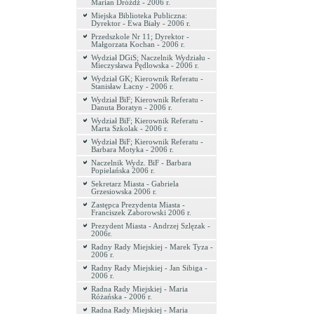
Marian Dróżdż - 2006 r.
Miejska Biblioteka Publiczna:
Dyrektor - Ewa Biały - 2006 r.
Przedszkole Nr 11; Dyrektor -
Małgorzata Kochan - 2006 r.
Wydział DGiS; Naczelnik Wydziału -
Mieczysława Pędlowska - 2006 r.
Wydział GK; Kierownik Referatu -
Stanisław Łacny - 2006 r.
Wydział BiF; Kierownik Referatu -
Danuta Boratyn - 2006 r.
Wydział BiF; Kierownik Referatu -
Marta Szkolak - 2006 r.
Wydział BiF; Kierownik Referatu -
Barbara Motyka - 2006 r.
Naczelnik Wydz. BiF - Barbara
Popielańska 2006 r.
Sekretarz Miasta - Gabriela
Grzesiowska 2006 r.
Zastępca Prezydenta Miasta -
Franciszek Zaborowski 2006 r.
Prezydent Miasta - Andrzej Szlęzak -
2006r.
Radny Rady Miejskiej - Marek Tyza -
2006 r.
Radny Rady Miejskiej - Jan Sibiga -
2006 r.
Radna Rady Miejskiej - Maria
Różańska - 2006 r.
Radna Rady Miejskiej - Maria