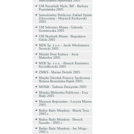
Mieczysława Pędlowska 2005
UM Naczelnik Wydz. BiF - Barbara
Popielańska 2005
Samodzielny Publiczny Zakład Opieki
Zdrowotnej - Wojciech Korkowski
2005
UM Sekretarz Miasta - Gabriela
Grzesiowska 2005
UM Skarbnik Miasta - Bogusława
Gdula 2005
MZK Sp. z o.o. - Jacek Włodzimierz
Nowicki 2005
Miejski Dom Kultury - Jerzy
Makselon 2005
MZK Sp. z o.o. - Henryk Kazimierz
Kociołkowski 2005
ZMKS - Marian Dróżdż 2005
Miejski Ośrodek Pomocy Społecznej -
Bożena Brzezińska-Piątek 2005
MOSiR - Tadeusz Duszyński 2005
Miejska Biblioteka Publiczna - Ewa
Biały 2005
Muzeum Regionalne - Lucyna Mizera
2005
Radny Rady Miejskiej - Marek Tyza -
2005 r.
Radny Rady Miejskiej - Henryk
Szwedo - 2005 r.
Radny Rady Miejskiej - Jan Sibiga -
2005 r.