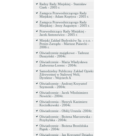
Radny Rady Miejskiej - Stanisław
Cisek - 2005 r.
Zastępca Przewodniczącego Rady
Miejskiej - Adam Koptyra - 2005 r.
Zastępca Przewodniczącego Rady
Miejskiej - Jerzy Augustyn - 2005 r.
Przewodniczący Rady Miejskiej -
Jacek Antonowicz - 2005 r.
Miejski Zakład Budynków Sp. z o.o. -
Prezes Zarządu - Mariusz Piasecki -
2006 r.
Oświadczenie majątkowe - Tadeusz
Duszyński - 2004r.
Oświadczenie - Maria Władysława
Zadworna-Lorenc - 2004r.
Samodzielny Publiczny Zakład Opieki
Zdrowotnej w Stalowej Woli;
Dyrektor - Wojciech A
Oświadczenie - Andrzej Krzysztof
Szymonik - 2004r.
Oświadczenie - Jacek Włodzimierz
Nowicki - 2004r.
Oświadczenia - Henryk Kazimierz
Kociołkowski - 2004r.
Oświadczenie - Obłój Urszula -2004r.
Oświadczenie - Bożena Marczewska -
Przybylska - 2004r.
Oświadczenie - Bożena Brzeźińska
Piątek - 2004r
Oświadczenie - Jan Krzysztof Dziados