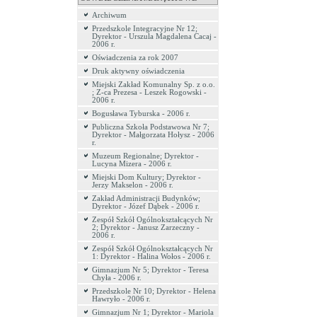
Archiwum
Przedszkole Integracyjne Nr 12;
Dyrektor - Urszula Magdalena Cacaj -
2006 r.
Oświadczenia za rok 2007
Druk aktywny oświadczenia
Miejski Zakład Komunalny Sp. z o.o.
; Z-ca Prezesa - Leszek Rogowski -
2006 r.
Bogusława Tyburska - 2006 r.
Publiczna Szkoła Podstawowa Nr 7;
Dyrektor - Małgorzata Hołysz - 2006
r.
Muzeum Regionalne; Dyrektor -
Lucyna Mizera - 2006 r.
Miejski Dom Kultury; Dyrektor -
Jerzy Makselon - 2006 r.
Zakład Administracji Budynków;
Dyrektor - Józef Dąbek - 2006 r.
Zespół Szkół Ogólnokształcących Nr
2; Dyrektor - Janusz Zarzeczny -
2006 r.
Zespół Szkół Ogólnokształcących Nr
1: Dyrektor - Halina Wołos - 2006 r.
Gimnazjum Nr 5; Dyrektor - Teresa
Chyła - 2006 r.
Przedszkole Nr 10; Dyrektor - Helena
Hawryło - 2006 r.
Gimnazjum Nr 1; Dyrektor - Mariola