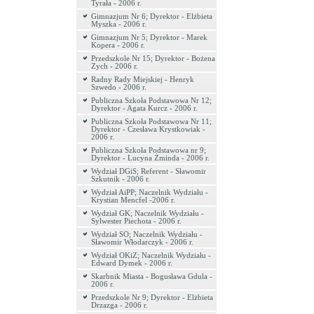
Tyrała - 2006 r.
Gimnazjum Nr 6; Dyrektor - Elżbieta
Myszka - 2006 r.
Gimnazjum Nr 5; Dyrektor - Marek
Kopera - 2006 r.
Przedszkole Nr 15; Dyrektor - Bożena
Zych - 2006 r.
Radny Rady Miejskiej - Henryk
Szwedo - 2006 r.
Publiczna Szkoła Podstawowa Nr 12;
Dyrektor - Agata Kurcz - 2006 r.
Publiczna Szkoła Podstawowa Nr 11;
Dyrektor - Czesława Krystkowiak -
2006 r.
Publiczna Szkoła Podstawowa nr 9;
Dyrektor - Lucyna Żminda - 2006 r.
Wydział DGiS; Referent - Sławomir
Szkutnik - 2006 r.
Wydział AiPP; Naczelnik Wydziału -
Krystian Mencfel -2006 r.
Wydział GK; Naczelnik Wydziału -
Sylwester Piechota - 2006 r.
Wydział SO; Naczelnik Wydziału -
Sławomir Włodarczyk - 2006 r.
Wydział OKiZ; Naczelnik Wydziału -
Edward Dymek - 2006 r.
Skarbnik Miasta - Bogusława Gdula -
2006 r.
Przedszkole Nr 9; Dyrektor - Elżbieta
Drzazga - 2006 r.