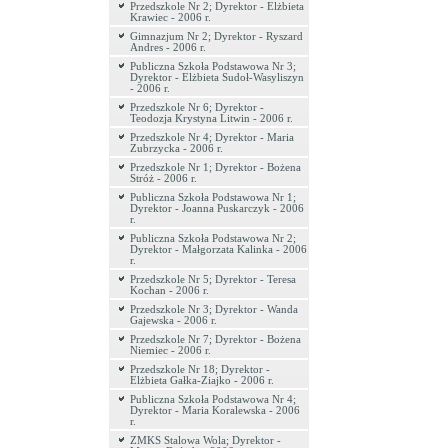
Przedszkole Nr 2; Dyrektor - Elżbieta
Krawiec - 2006 r.
Gimnazjum Nr 2; Dyrektor - Ryszard
Andres - 2006 r.
Publiczna Szkoła Podstawowa Nr 3;
Dyrektor - Elżbieta Sudoł-Wasyliszyn
- 2006 r.
Przedszkole Nr 6; Dyrektor -
Teodozja Krystyna Litwin - 2006 r.
Przedszkole Nr 4; Dyrektor - Maria
Zubrzycka - 2006 r.
Przedszkole Nr 1; Dyrektor - Bożena
Stróż - 2006 r.
Publiczna Szkoła Podstawowa Nr 1;
Dyrektor - Joanna Puskarczyk - 2006
r.
Publiczna Szkoła Podstawowa Nr 2;
Dyrektor - Małgorzata Kalinka - 2006
r.
Przedszkole Nr 5; Dyrektor - Teresa
Kochan - 2006 r.
Przedszkole Nr 3; Dyrektor - Wanda
Gajewska - 2006 r.
Przedszkole Nr 7; Dyrektor - Bożena
Niemiec - 2006 r.
Przedszkole Nr 18; Dyrektor -
Elżbieta Gałka-Ziajko - 2006 r.
Publiczna Szkoła Podstawowa Nr 4;
Dyrektor - Maria Koralewska - 2006
r.
ZMKS Stalowa Wola; Dyrektor -