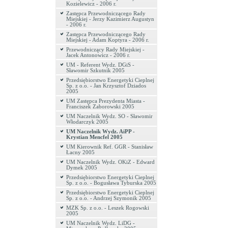
Kozielewicz - 2006 r.
Zastępca Przewodniczącego Rady
Miejskiej - Jerzy Kazimierz Augustyn
- 2006 r.
Zastępca Przewodniczącego Rady
Miejskiej - Adam Koptyra - 2006 r.
Przewodniczący Rady Miejskiej -
Jacek Antonowicz - 2006 r.
UM - Referent Wydz. DGiS -
Sławomir Szkutnik 2005
Przedsiębiorstwo Energetyki Cieplnej
Sp. z o.o. - Jan Krzysztof Dziados
2005
UM Zastępca Prezydenta Miasta -
Franciszek Zaborowski 2005
UM Naczelnik Wydz. SO - Sławomir
Włodarczyk 2005
UM Naczelnik Wydz. AiPP -
Krystian Mencfel 2005
UM Kierownik Ref. GGR - Stanisław
Łacny 2005
UM Naczelnik Wydz. OKiZ - Edward
Dymek 2005
Przedsiębiorstwo Energetyki Cieplnej
Sp. z o.o. - Bogusława Tyburska 2005
Przedsiębiorstwo Energetyki Cieplnej
Sp. z o.o. - Andrzej Szymonik 2005
MZK Sp. z o.o. - Leszek Rogowski
2005
UM Naczelnik Wydz. LiDG -