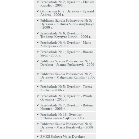
Przedszkole Nr 2; Dyrektor - Elżbieta
Krawiec - 2006 r.
Gimnazjum Nr 2; Dyrektor - Ryszard
Andres - 2006 r.
Publiczna Szkoła Podstawowa Nr 3;
Dyrektor - Elżbieta Sudoł-Wasyliszyn
- 2006 r.
Przedszkole Nr 6; Dyrektor -
Teodozja Krystyna Litwin - 2006 r.
Przedszkole Nr 4; Dyrektor - Maria
Zubrzycka - 2006 r.
Przedszkole Nr 1; Dyrektor - Bożena
Stróż - 2006 r.
Publiczna Szkoła Podstawowa Nr 1;
Dyrektor - Joanna Puskarczyk - 2006
r.
Publiczna Szkoła Podstawowa Nr 2;
Dyrektor - Małgorzata Kalinka - 2006
r.
Przedszkole Nr 5; Dyrektor - Teresa
Kochan - 2006 r.
Przedszkole Nr 3; Dyrektor - Wanda
Gajewska - 2006 r.
Przedszkole Nr 7; Dyrektor - Bożena
Niemiec - 2006 r.
Przedszkole Nr 18; Dyrektor -
Elżbieta Gałka-Ziajko - 2006 r.
Publiczna Szkoła Podstawowa Nr 4;
Dyrektor - Maria Koralewska - 2006
r.
ZMKS Stalowa Wola; Dyrektor -