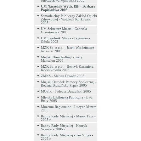
Mieczysława Pędlowska 2005
UM Naczelnik Wydz. BiF - Barbara
Popielańska 2005
Samodzielny Publiczny Zakład Opieki
Zdrowotnej - Wojciech Korkowski
2005
UM Sekretarz Miasta - Gabriela
Grzesiowska 2005
UM Skarbnik Miasta - Bogusława
Gdula 2005
MZK Sp. z o.o. - Jacek Włodzimierz
Nowicki 2005
Miejski Dom Kultury - Jerzy
Makselon 2005
MZK Sp. z o.o. - Henryk Kazimierz
Kociołkowski 2005
ZMKS - Marian Dróżdż 2005
Miejski Ośrodek Pomocy Społecznej -
Bożena Brzezińska-Piątek 2005
MOSiR - Tadeusz Duszyński 2005
Miejska Biblioteka Publiczna - Ewa
Biały 2005
Muzeum Regionalne - Lucyna Mizera
2005
Radny Rady Miejskiej - Marek Tyza -
2005 r.
Radny Rady Miejskiej - Henryk
Szwedo - 2005 r.
Radny Rady Miejskiej - Jan Sibiga -
2005 r.