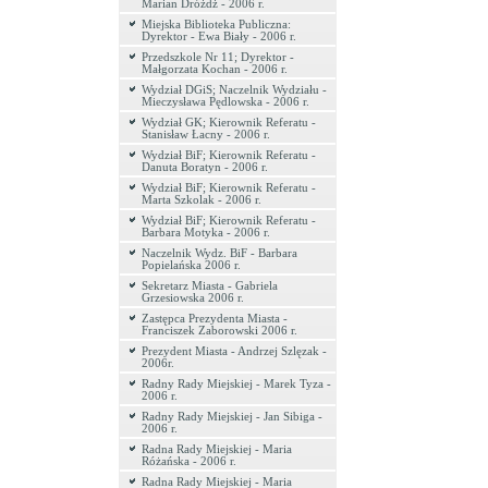
Marian Dróżdż - 2006 r.
Miejska Biblioteka Publiczna:
Dyrektor - Ewa Biały - 2006 r.
Przedszkole Nr 11; Dyrektor -
Małgorzata Kochan - 2006 r.
Wydział DGiS; Naczelnik Wydziału -
Mieczysława Pędlowska - 2006 r.
Wydział GK; Kierownik Referatu -
Stanisław Łacny - 2006 r.
Wydział BiF; Kierownik Referatu -
Danuta Boratyn - 2006 r.
Wydział BiF; Kierownik Referatu -
Marta Szkolak - 2006 r.
Wydział BiF; Kierownik Referatu -
Barbara Motyka - 2006 r.
Naczelnik Wydz. BiF - Barbara
Popielańska 2006 r.
Sekretarz Miasta - Gabriela
Grzesiowska 2006 r.
Zastępca Prezydenta Miasta -
Franciszek Zaborowski 2006 r.
Prezydent Miasta - Andrzej Szlęzak -
2006r.
Radny Rady Miejskiej - Marek Tyza -
2006 r.
Radny Rady Miejskiej - Jan Sibiga -
2006 r.
Radna Rady Miejskiej - Maria
Różańska - 2006 r.
Radna Rady Miejskiej - Maria