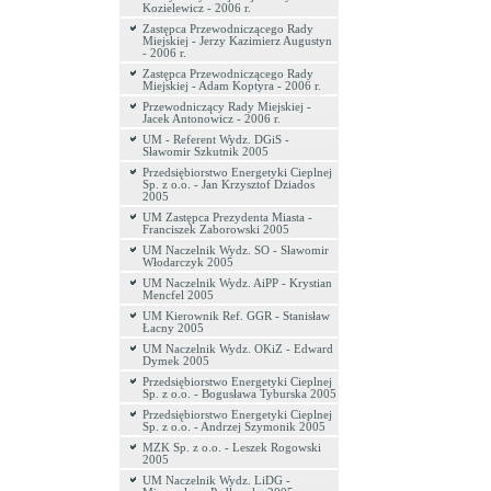
Kozielewicz - 2006 r.
Zastępca Przewodniczącego Rady
Miejskiej - Jerzy Kazimierz Augustyn
- 2006 r.
Zastępca Przewodniczącego Rady
Miejskiej - Adam Koptyra - 2006 r.
Przewodniczący Rady Miejskiej -
Jacek Antonowicz - 2006 r.
UM - Referent Wydz. DGiS -
Sławomir Szkutnik 2005
Przedsiębiorstwo Energetyki Cieplnej
Sp. z o.o. - Jan Krzysztof Dziados
2005
UM Zastępca Prezydenta Miasta -
Franciszek Zaborowski 2005
UM Naczelnik Wydz. SO - Sławomir
Włodarczyk 2005
UM Naczelnik Wydz. AiPP - Krystian
Mencfel 2005
UM Kierownik Ref. GGR - Stanisław
Łacny 2005
UM Naczelnik Wydz. OKiZ - Edward
Dymek 2005
Przedsiębiorstwo Energetyki Cieplnej
Sp. z o.o. - Bogusława Tyburska 2005
Przedsiębiorstwo Energetyki Cieplnej
Sp. z o.o. - Andrzej Szymonik 2005
MZK Sp. z o.o. - Leszek Rogowski
2005
UM Naczelnik Wydz. LiDG -