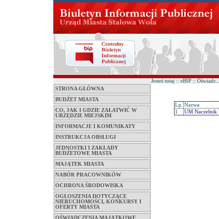
Jesteś tutaj :: eBIP :: Oświad
STRONA GŁÓWNA
BUDŻET MIASTA
Lp.
Nazwa
CO, JAK I GDZIE ZAŁATWIĆ W
1
UM Naczelnik 
URZĘDZIE MIEJSKIM
INFORMACJE I KOMUNIKATY
INSTRUKCJA OBSŁUGI
JEDNOSTKI I ZAKŁADY
BUDŻETOWE MIASTA
MAJĄTEK MIASTA
NABÓR PRACOWNIKÓW
OCHRONA ŚRODOWISKA
OGŁOSZENIA DOTYCZĄCE
NIERUCHOMOŚCI, KONKURSY I
OFERTY MIASTA
OŚWIADCZENIA MAJĄTKOWE