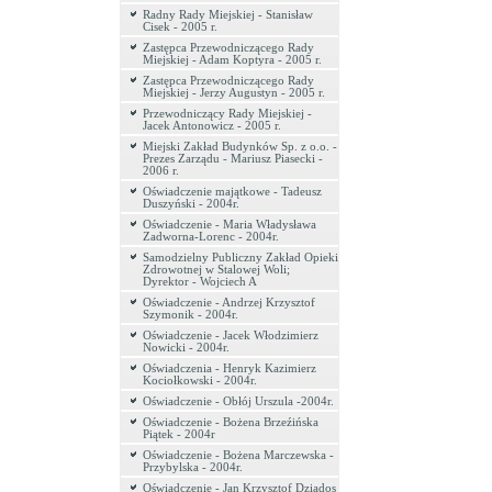
Radny Rady Miejskiej - Stanisław
Cisek - 2005 r.
Zastępca Przewodniczącego Rady
Miejskiej - Adam Koptyra - 2005 r.
Zastępca Przewodniczącego Rady
Miejskiej - Jerzy Augustyn - 2005 r.
Przewodniczący Rady Miejskiej -
Jacek Antonowicz - 2005 r.
Miejski Zakład Budynków Sp. z o.o. -
Prezes Zarządu - Mariusz Piasecki -
2006 r.
Oświadczenie majątkowe - Tadeusz
Duszyński - 2004r.
Oświadczenie - Maria Władysława
Zadworna-Lorenc - 2004r.
Samodzielny Publiczny Zakład Opieki
Zdrowotnej w Stalowej Woli;
Dyrektor - Wojciech A
Oświadczenie - Andrzej Krzysztof
Szymonik - 2004r.
Oświadczenie - Jacek Włodzimierz
Nowicki - 2004r.
Oświadczenia - Henryk Kazimierz
Kociołkowski - 2004r.
Oświadczenie - Obłój Urszula -2004r.
Oświadczenie - Bożena Brzeźińska
Piątek - 2004r
Oświadczenie - Bożena Marczewska -
Przybylska - 2004r.
Oświadczenie - Jan Krzysztof Dziados