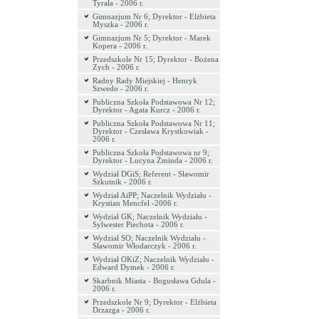
Tyrała - 2006 r.
Gimnazjum Nr 6; Dyrektor - Elżbieta
Myszka - 2006 r.
Gimnazjum Nr 5; Dyrektor - Marek
Kopera - 2006 r.
Przedszkole Nr 15; Dyrektor - Bożena
Zych - 2006 r.
Radny Rady Miejskiej - Henryk
Szwedo - 2006 r.
Publiczna Szkoła Podstawowa Nr 12;
Dyrektor - Agata Kurcz - 2006 r.
Publiczna Szkoła Podstawowa Nr 11;
Dyrektor - Czesława Krystkowiak -
2006 r.
Publiczna Szkoła Podstawowa nr 9;
Dyrektor - Lucyna Żminda - 2006 r.
Wydział DGiS; Referent - Sławomir
Szkutnik - 2006 r.
Wydział AiPP; Naczelnik Wydziału -
Krystian Mencfel -2006 r.
Wydział GK; Naczelnik Wydziału -
Sylwester Piechota - 2006 r.
Wydział SO; Naczelnik Wydziału -
Sławomir Włodarczyk - 2006 r.
Wydział OKiZ; Naczelnik Wydziału -
Edward Dymek - 2006 r.
Skarbnik Miasta - Bogusława Gdula -
2006 r.
Przedszkole Nr 9; Dyrektor - Elżbieta
Drzazga - 2006 r.