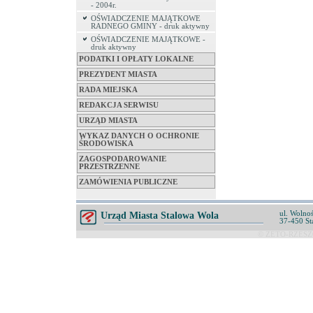
- 2004r.
OŚWIADCZENIE MAJĄTKOWE
RADNEGO GMINY - druk aktywny
OŚWIADCZENIE MAJĄTKOWE -
druk aktywny
PODATKI I OPŁATY LOKALNE
PREZYDENT MIASTA
RADA MIEJSKA
REDAKCJA SERWISU
URZĄD MIASTA
WYKAZ DANYCH O OCHRONIE
ŚRODOWISKA
ZAGOSPODAROWANIE
PRZESTRZENNE
ZAMÓWIENIA PUBLICZNE
ul. Wolnoś
Urząd Miasta Stalowa Wola
37-450 St
© ZETO-RZESZÓ