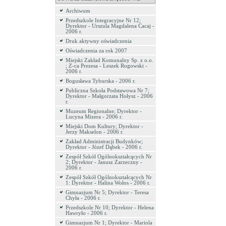
Archiwum
Przedszkole Integracyjne Nr 12;
Dyrektor - Urszula Magdalena Cacaj -
2006 r.
Druk aktywny oświadczenia
Oświadczenia za rok 2007
Miejski Zakład Komunalny Sp. z o.o.
; Z-ca Prezesa - Leszek Rogowski -
2006 r.
Bogusława Tyburska - 2006 r.
Publiczna Szkoła Podstawowa Nr 7;
Dyrektor - Małgorzata Hołysz - 2006
r.
Muzeum Regionalne; Dyrektor -
Lucyna Mizera - 2006 r.
Miejski Dom Kultury; Dyrektor -
Jerzy Makselon - 2006 r.
Zakład Administracji Budynków;
Dyrektor - Józef Dąbek - 2006 r.
Zespół Szkół Ogólnokształcących Nr
2; Dyrektor - Janusz Zarzeczny -
2006 r.
Zespół Szkół Ogólnokształcących Nr
1: Dyrektor - Halina Wołos - 2006 r.
Gimnazjum Nr 5; Dyrektor - Teresa
Chyła - 2006 r.
Przedszkole Nr 10; Dyrektor - Helena
Hawryło - 2006 r.
Gimnazjum Nr 1; Dyrektor - Mariola