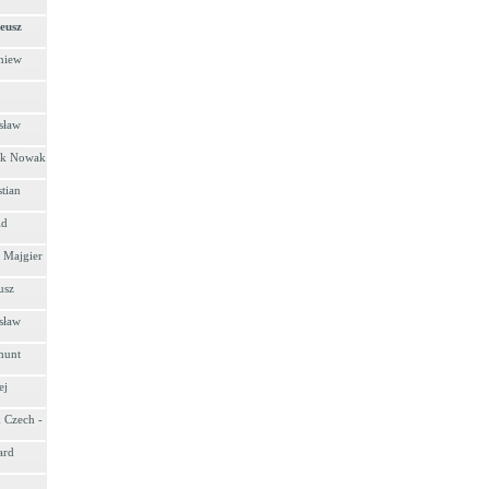
eusz
niew
sław
rek Nowak
tian
ld
y Majgier
usz
sław
munt
ej
k Czech -
ard