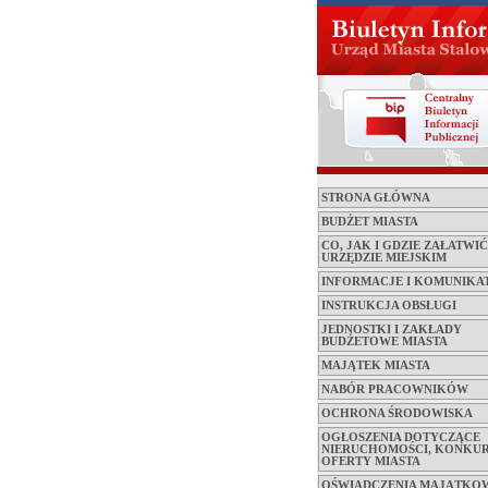
STRONA GŁÓWNA
BUDŻET MIASTA
CO, JAK I GDZIE ZAŁATWI
URZĘDZIE MIEJSKIM
INFORMACJE I KOMUNIKA
INSTRUKCJA OBSŁUGI
JEDNOSTKI I ZAKŁADY
BUDŻETOWE MIASTA
MAJĄTEK MIASTA
NABÓR PRACOWNIKÓW
OCHRONA ŚRODOWISKA
OGŁOSZENIA DOTYCZĄCE
NIERUCHOMOŚCI, KONKUR
OFERTY MIASTA
OŚWIADCZENIA MAJĄTKO