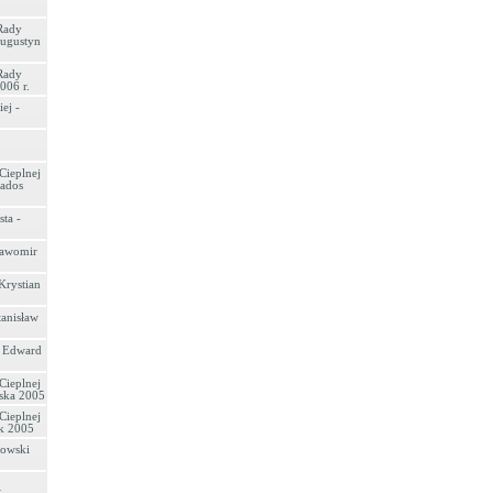
Rady
Augustyn
Rady
006 r.
ej -
Cieplnej
iados
ta -
ławomir
Krystian
anisław
 Edward
Cieplnej
rska 2005
Cieplnej
ik 2005
gowski