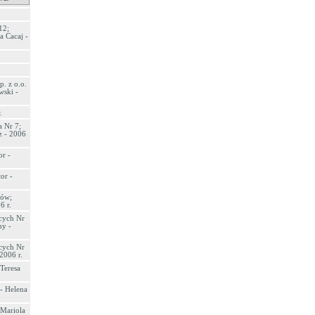
12;
a Cacaj -
. z o.o.
wski -
.
 Nr 7;
z - 2006
r -
or -
ków;
6 r.
cych Nr
ny -
cych Nr
2006 r.
Teresa
 - Helena
 Mariola