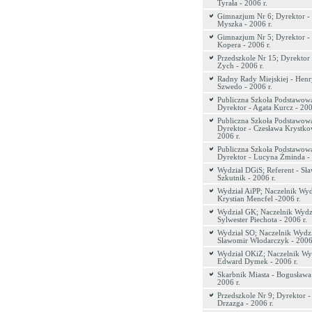
Tyrała - 2006 r.
Gimnazjum Nr 6; Dyrektor - 
Myszka - 2006 r.
Gimnazjum Nr 5; Dyrektor -
Kopera - 2006 r.
Przedszkole Nr 15; Dyrektor
Zych - 2006 r.
Radny Rady Miejskiej - Hen
Szwedo - 2006 r.
Publiczna Szkoła Podstawow
Dyrektor - Agata Kurcz - 200
Publiczna Szkoła Podstawow
Dyrektor - Czesława Krystko
2006 r.
Publiczna Szkoła Podstawowa
Dyrektor - Lucyna Żminda - 
Wydział DGiS; Referent - Sł
Szkutnik - 2006 r.
Wydział AiPP; Naczelnik Wyd
Krystian Mencfel -2006 r.
Wydział GK; Naczelnik Wydzi
Sylwester Piechota - 2006 r.
Wydział SO; Naczelnik Wydzi
Sławomir Włodarczyk - 2006 
Wydział OKiZ; Naczelnik Wyd
Edward Dymek - 2006 r.
Skarbnik Miasta - Bogusława
2006 r.
Przedszkole Nr 9; Dyrektor -
Drzazga - 2006 r.