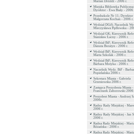
Marian Dróżdż - 2006 r.
Miejska Biblioteka Publiczna
Dyrektor - Ewa Biały - 2006 
Przedszkole Nr 11; Dyrektor 
Małgorzata Kochan - 2006 r.
Wydział DGiS; Naczelnik Wyd
Mieczysława Pędlowska - 200
Wydział GK; Kierownik Refer
Stanisław Łacny - 2006 r.
Wydział BiF; Kierownik Refer
Danuta Boratyn - 2006 r.
Wydział BiF; Kierownik Refer
Marta Szkolak - 2006 r.
Wydział BiF; Kierownik Refer
Barbara Motyka - 2006 r.
Naczelnik Wydz. BiF - Barba
Popielańska 2006 r.
Sekretarz Miasta - Gabriela
Grzesiowska 2006 r.
Zastępca Prezydenta Miasta -
Franciszek Zaborowski 2006 
Prezydent Miasta - Andrzej S
2006r.
Radny Rady Miejskiej - Mare
2006 r.
Radny Rady Miejskiej - Jan S
2006 r.
Radna Rady Miejskiej - Mari
Różańska - 2006 r.
Radna Rady Miejskiej - Mari