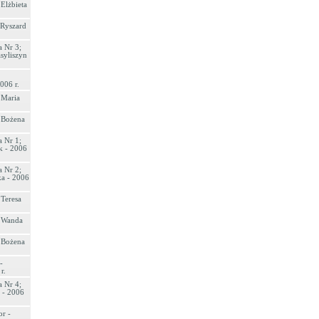
 Elżbieta
 Ryszard
 Nr 3;
syliszyn
006 r.
 Maria
- Bożena
 Nr 1;
k - 2006
 Nr 2;
ka - 2006
 Teresa
- Wanda
- Bożena
-
r.
 Nr 4;
 - 2006
r -