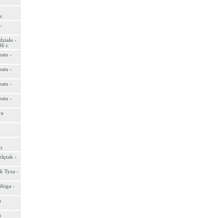
:
r.
-
ziału -
6 r.
atu -
atu -
atu -
atu -
ra
r.
zlęzak -
k Tyza -
ibiga -
a
a