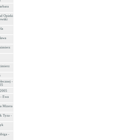
5
arbara
ad Opieki
owski
ela
ława
zimierz
zimierz
5
łecznej -
05
 2005
 - Ewa
a Mizera
k Tyza -
ryk
ibiga -