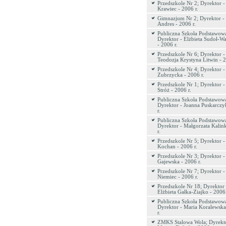
Przedszkole Nr 2; Dyrektor -
Krawiec - 2006 r.
Gimnazjum Nr 2; Dyrektor -
Andres - 2006 r.
Publiczna Szkoła Podstawowa
Dyrektor - Elżbieta Sudoł-Wa
- 2006 r.
Przedszkole Nr 6; Dyrektor -
Teodozja Krystyna Litwin - 2
Przedszkole Nr 4; Dyrektor -
Zubrzycka - 2006 r.
Przedszkole Nr 1; Dyrektor 
Stróż - 2006 r.
Publiczna Szkoła Podstawowa
Dyrektor - Joanna Puskarczy
r.
Publiczna Szkoła Podstawowa
Dyrektor - Małgorzata Kalin
r.
Przedszkole Nr 5; Dyrektor -
Kochan - 2006 r.
Przedszkole Nr 3; Dyrektor 
Gajewska - 2006 r.
Przedszkole Nr 7; Dyrektor 
Niemiec - 2006 r.
Przedszkole Nr 18; Dyrektor 
Elżbieta Gałka-Ziajko - 2006 
Publiczna Szkoła Podstawowa
Dyrektor - Maria Koralewska
r.
ZMKS Stalowa Wola; Dyrekto