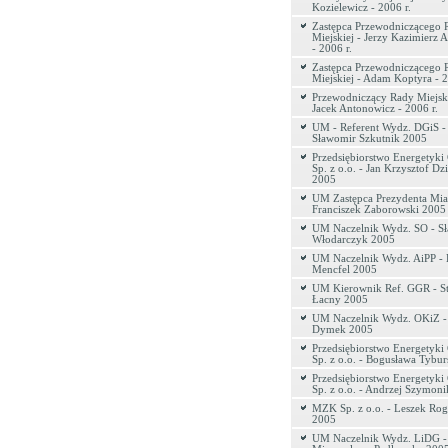
Kozielewicz - 2006 r.
Zastępca Przewodniczącego 
Miejskiej - Jerzy Kazimierz 
- 2006 r.
Zastępca Przewodniczącego 
Miejskiej - Adam Koptyra - 2
Przewodniczący Rady Miejski
Jacek Antonowicz - 2006 r.
UM - Referent Wydz. DGiS -
Sławomir Szkutnik 2005
Przedsiębiorstwo Energetyki 
Sp. z o.o. - Jan Krzysztof Dz
2005
UM Zastępca Prezydenta Mias
Franciszek Zaborowski 2005
UM Naczelnik Wydz. SO - S
Włodarczyk 2005
UM Naczelnik Wydz. AiPP - 
Mencfel 2005
UM Kierownik Ref. GGR - St
Łacny 2005
UM Naczelnik Wydz. OKiZ -
Dymek 2005
Przedsiębiorstwo Energetyki 
Sp. z o.o. - Bogusława Tybu
Przedsiębiorstwo Energetyki 
Sp. z o.o. - Andrzej Szymon
MZK Sp. z o.o. - Leszek Ro
2005
UM Naczelnik Wydz. LiDG -