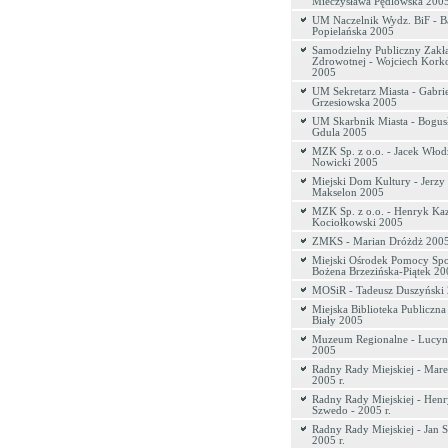
Mieczysława Pędlowska 200
UM Naczelnik Wydz. BiF - B
Popielańska 2005
Samodzielny Publiczny Zakł
Zdrowotnej - Wojciech Kork
2005
UM Sekretarz Miasta - Gabri
Grzesiowska 2005
UM Skarbnik Miasta - Bogus
Gdula 2005
MZK Sp. z o.o. - Jacek Włod
Nowicki 2005
Miejski Dom Kultury - Jerzy
Makselon 2005
MZK Sp. z o.o. - Henryk Ka
Kociołkowski 2005
ZMKS - Marian Dróżdż 200
Miejski Ośrodek Pomocy Spo
Bożena Brzezińska-Piątek 20
MOSiR - Tadeusz Duszyński
Miejska Biblioteka Publiczna
Biały 2005
Muzeum Regionalne - Lucyn
2005
Radny Rady Miejskiej - Mare
2005 r.
Radny Rady Miejskiej - Hen
Szwedo - 2005 r.
Radny Rady Miejskiej - Jan S
2005 r.