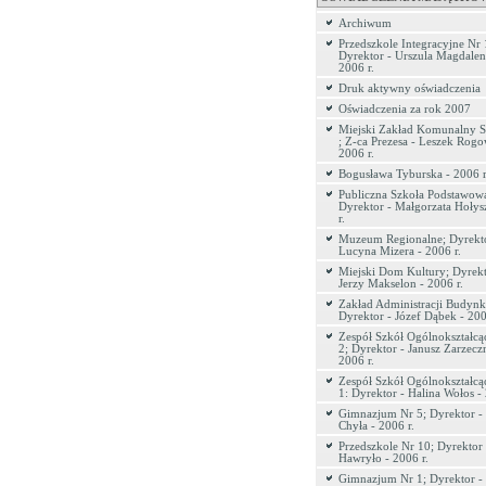
Archiwum
Przedszkole Integracyjne Nr 
Dyrektor - Urszula Magdalen
2006 r.
Druk aktywny oświadczenia
Oświadczenia za rok 2007
Miejski Zakład Komunalny Sp
; Z-ca Prezesa - Leszek Rogo
2006 r.
Bogusława Tyburska - 2006 r
Publiczna Szkoła Podstawowa
Dyrektor - Małgorzata Hołys
r.
Muzeum Regionalne; Dyrekto
Lucyna Mizera - 2006 r.
Miejski Dom Kultury; Dyrekt
Jerzy Makselon - 2006 r.
Zakład Administracji Budyn
Dyrektor - Józef Dąbek - 200
Zespół Szkół Ogólnokształcą
2; Dyrektor - Janusz Zarzecz
2006 r.
Zespół Szkół Ogólnokształcą
1: Dyrektor - Halina Wołos - 
Gimnazjum Nr 5; Dyrektor - 
Chyła - 2006 r.
Przedszkole Nr 10; Dyrektor
Hawryło - 2006 r.
Gimnazjum Nr 1; Dyrektor -