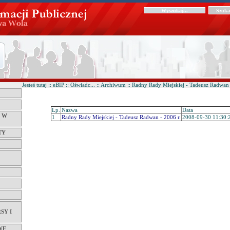
Jesteś tutaj :: eBIP :: Oświadc... :: Archiwum :: Radny Rady Miejskiej - Tadeusz Radwan 
Lp.
Nazwa
Data
Ć W
1
Radny Rady Miejskiej - Tadeusz Radwan - 2006 r.
2008-09-30 11:30:
TY
SY I
WE