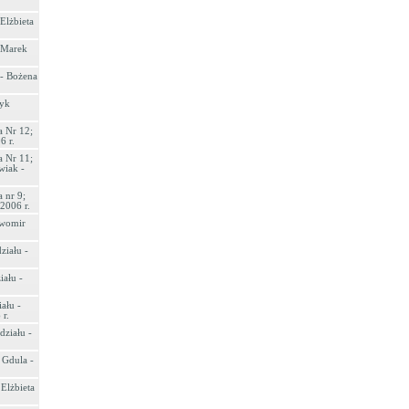
Elżbieta
 Marek
 - Bożena
ryk
a Nr 12;
6 r.
a Nr 11;
wiak -
 nr 9;
2006 r.
awomir
ziału -
ału -
ału -
r.
ziału -
 Gdula -
 Elżbieta