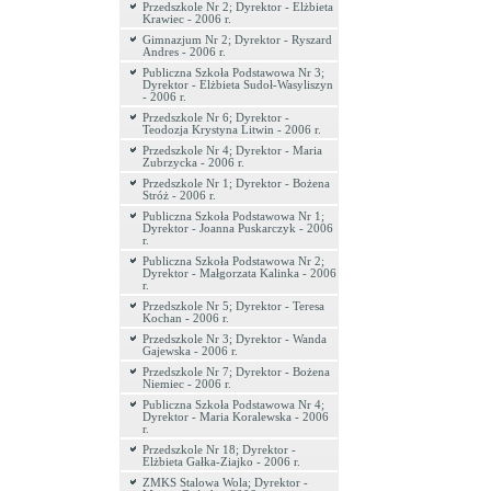
Przedszkole Nr 2; Dyrektor - Elżbieta
Krawiec - 2006 r.
Gimnazjum Nr 2; Dyrektor - Ryszard
Andres - 2006 r.
Publiczna Szkoła Podstawowa Nr 3;
Dyrektor - Elżbieta Sudoł-Wasyliszyn
- 2006 r.
Przedszkole Nr 6; Dyrektor -
Teodozja Krystyna Litwin - 2006 r.
Przedszkole Nr 4; Dyrektor - Maria
Zubrzycka - 2006 r.
Przedszkole Nr 1; Dyrektor - Bożena
Stróż - 2006 r.
Publiczna Szkoła Podstawowa Nr 1;
Dyrektor - Joanna Puskarczyk - 2006
r.
Publiczna Szkoła Podstawowa Nr 2;
Dyrektor - Małgorzata Kalinka - 2006
r.
Przedszkole Nr 5; Dyrektor - Teresa
Kochan - 2006 r.
Przedszkole Nr 3; Dyrektor - Wanda
Gajewska - 2006 r.
Przedszkole Nr 7; Dyrektor - Bożena
Niemiec - 2006 r.
Publiczna Szkoła Podstawowa Nr 4;
Dyrektor - Maria Koralewska - 2006
r.
Przedszkole Nr 18; Dyrektor -
Elżbieta Gałka-Ziajko - 2006 r.
ZMKS Stalowa Wola; Dyrektor -