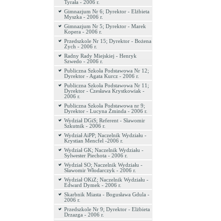
Tyrała - 2006 r.
Gimnazjum Nr 6; Dyrektor - Elżbieta
Myszka - 2006 r.
Gimnazjum Nr 5; Dyrektor - Marek
Kopera - 2006 r.
Przedszkole Nr 15; Dyrektor - Bożena
Zych - 2006 r.
Radny Rady Miejskiej - Henryk
Szwedo - 2006 r.
Publiczna Szkoła Podstawowa Nr 12;
Dyrektor - Agata Kurcz - 2006 r.
Publiczna Szkoła Podstawowa Nr 11;
Dyrektor - Czesława Krystkowiak -
2006 r.
Publiczna Szkoła Podstawowa nr 9;
Dyrektor - Lucyna Żminda - 2006 r.
Wydział DGiS; Referent - Sławomir
Szkutnik - 2006 r.
Wydział AiPP; Naczelnik Wydziału -
Krystian Mencfel -2006 r.
Wydział GK; Naczelnik Wydziału -
Sylwester Piechota - 2006 r.
Wydział SO; Naczelnik Wydziału -
Sławomir Włodarczyk - 2006 r.
Wydział OKiZ; Naczelnik Wydziału -
Edward Dymek - 2006 r.
Skarbnik Miasta - Bogusława Gdula -
2006 r.
Przedszkole Nr 9; Dyrektor - Elżbieta
Drzazga - 2006 r.