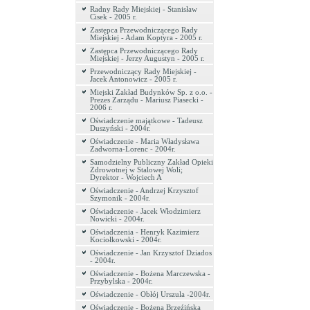
Radny Rady Miejskiej - Stanisław
Cisek - 2005 r.
Zastępca Przewodniczącego Rady
Miejskiej - Adam Koptyra - 2005 r.
Zastępca Przewodniczącego Rady
Miejskiej - Jerzy Augustyn - 2005 r.
Przewodniczący Rady Miejskiej -
Jacek Antonowicz - 2005 r.
Miejski Zakład Budynków Sp. z o.o. -
Prezes Zarządu - Mariusz Piasecki -
2006 r.
Oświadczenie majątkowe - Tadeusz
Duszyński - 2004r.
Oświadczenie - Maria Władysława
Zadworna-Lorenc - 2004r.
Samodzielny Publiczny Zakład Opieki
Zdrowotnej w Stalowej Woli;
Dyrektor - Wojciech A
Oświadczenie - Andrzej Krzysztof
Szymonik - 2004r.
Oświadczenie - Jacek Włodzimierz
Nowicki - 2004r.
Oświadczenia - Henryk Kazimierz
Kociołkowski - 2004r.
Oświadczenie - Jan Krzysztof Dziados
- 2004r.
Oświadczenie - Bożena Marczewska -
Przybylska - 2004r.
Oświadczenie - Obłój Urszula -2004r.
Oświadczenie - Bożena Brzeźińska