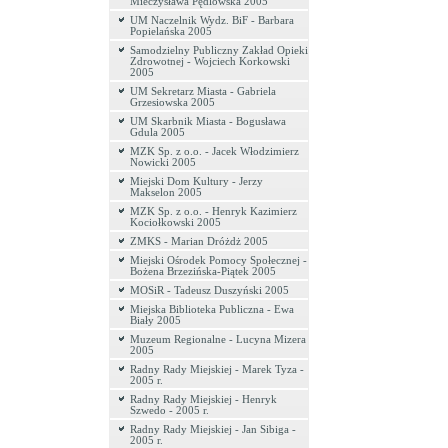
Mieczysława Pędlowska 2005
UM Naczelnik Wydz. BiF - Barbara
Popielańska 2005
Samodzielny Publiczny Zakład Opieki
Zdrowotnej - Wojciech Korkowski
2005
UM Sekretarz Miasta - Gabriela
Grzesiowska 2005
UM Skarbnik Miasta - Bogusława
Gdula 2005
MZK Sp. z o.o. - Jacek Włodzimierz
Nowicki 2005
Miejski Dom Kultury - Jerzy
Makselon 2005
MZK Sp. z o.o. - Henryk Kazimierz
Kociołkowski 2005
ZMKS - Marian Dróżdż 2005
Miejski Ośrodek Pomocy Społecznej -
Bożena Brzezińska-Piątek 2005
MOSiR - Tadeusz Duszyński 2005
Miejska Biblioteka Publiczna - Ewa
Biały 2005
Muzeum Regionalne - Lucyna Mizera
2005
Radny Rady Miejskiej - Marek Tyza -
2005 r.
Radny Rady Miejskiej - Henryk
Szwedo - 2005 r.
Radny Rady Miejskiej - Jan Sibiga -
2005 r.