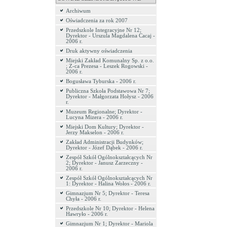
Archiwum
Oświadczenia za rok 2007
Przedszkole Integracyjne Nr 12;
Dyrektor - Urszula Magdalena Cacaj -
2006 r.
Druk aktywny oświadczenia
Miejski Zakład Komunalny Sp. z o.o.
; Z-ca Prezesa - Leszek Rogowski -
2006 r.
Bogusława Tyburska - 2006 r.
Publiczna Szkoła Podstawowa Nr 7;
Dyrektor - Małgorzata Hołysz - 2006
r.
Muzeum Regionalne; Dyrektor -
Lucyna Mizera - 2006 r.
Miejski Dom Kultury; Dyrektor -
Jerzy Makselon - 2006 r.
Zakład Administracji Budynków;
Dyrektor - Józef Dąbek - 2006 r.
Zespół Szkół Ogólnokształcących Nr
2; Dyrektor - Janusz Zarzeczny -
2006 r.
Zespół Szkół Ogólnokształcących Nr
1: Dyrektor - Halina Wołos - 2006 r.
Gimnazjum Nr 5; Dyrektor - Teresa
Chyła - 2006 r.
Przedszkole Nr 10; Dyrektor - Helena
Hawryło - 2006 r.
Gimnazjum Nr 1; Dyrektor - Mariola