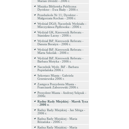
Marian Dróżdż - 2006 r.
Miejska Biblioteka Publiczna:
Dyrektor - Ewa Biały - 2006 r.
Przedszkole Nr 11; Dyrektor -
Małgorzata Kochan - 2006 r.
Wydział DGiS; Naczelnik Wydziału -
Mieczysława Pędlowska - 2006 r.
Wydział GK; Kierownik Referatu -
Stanisław Łacny - 2006 r.
Wydział BiF; Kierownik Referatu -
Danuta Boratyn - 2006 r.
Wydział BiF; Kierownik Referatu -
Marta Szkolak - 2006 r.
Wydział BiF; Kierownik Referatu -
Barbara Motyka - 2006 r.
Naczelnik Wydz. BiF - Barbara
Popielańska 2006 r.
Sekretarz Miasta - Gabriela
Grzesiowska 2006 r.
Zastępca Prezydenta Miasta -
Franciszek Zaborowski 2006 r.
Prezydent Miasta - Andrzej Szlęzak -
2006r.
Radny Rady Miejskiej - Marek Tyza
- 2006 r.
Radny Rady Miejskiej - Jan Sibiga -
2006 r.
Radna Rady Miejskiej - Maria
Różańska - 2006 r.
Radna Rady Miejskiej - Maria