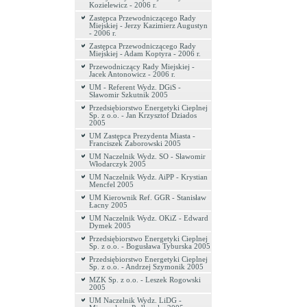
Kozielewicz - 2006 r.
Zastępca Przewodniczącego Rady
Miejskiej - Jerzy Kazimierz Augustyn
- 2006 r.
Zastępca Przewodniczącego Rady
Miejskiej - Adam Koptyra - 2006 r.
Przewodniczący Rady Miejskiej -
Jacek Antonowicz - 2006 r.
UM - Referent Wydz. DGiS -
Sławomir Szkutnik 2005
Przedsiębiorstwo Energetyki Cieplnej
Sp. z o.o. - Jan Krzysztof Dziados
2005
UM Zastępca Prezydenta Miasta -
Franciszek Zaborowski 2005
UM Naczelnik Wydz. SO - Sławomir
Włodarczyk 2005
UM Naczelnik Wydz. AiPP - Krystian
Mencfel 2005
UM Kierownik Ref. GGR - Stanisław
Łacny 2005
UM Naczelnik Wydz. OKiZ - Edward
Dymek 2005
Przedsiębiorstwo Energetyki Cieplnej
Sp. z o.o. - Bogusława Tyburska 2005
Przedsiębiorstwo Energetyki Cieplnej
Sp. z o.o. - Andrzej Szymonik 2005
MZK Sp. z o.o. - Leszek Rogowski
2005
UM Naczelnik Wydz. LiDG -