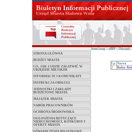
Jesteś tutaj :: eBIP :: Oświad
STRONA GŁÓWNA
BUDŻET MIASTA
Lp.
Nazwa
CO, JAK I GDZIE ZAŁATWIĆ W
1
Radny Rady
URZĘDZIE MIEJSKIM
INFORMACJE I KOMUNIKATY
INSTRUKCJA OBSŁUGI
JEDNOSTKI I ZAKŁADY
BUDŻETOWE MIASTA
MAJĄTEK MIASTA
NABÓR PRACOWNIKÓW
OCHRONA ŚRODOWISKA
OGŁOSZENIA DOTYCZĄCE
NIERUCHOMOŚCI, KONKURSY I
OFERTY MIASTA
OŚWIADCZENIA MAJĄTKOWE