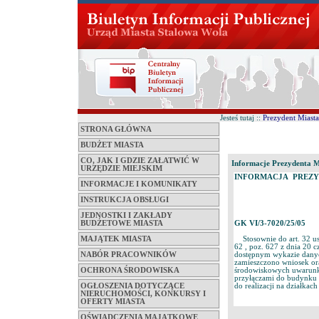
Jesteś tutaj ::
Prezydent Miasta
STRONA GŁÓWNA
BUDŻET MIASTA
CO, JAK I GDZIE ZAŁATWIĆ W
Informacje Prezydenta M
URZĘDZIE MIEJSKIM
INFORMACJA PREZY
INFORMACJE I KOMUNIKATY
INSTRUKCJA OBSŁUGI
JEDNOSTKI I ZAKŁADY
BUDŻETOWE MIASTA
GK VI/3-7020/25/05
MAJĄTEK MIASTA
Stosownie do art. 32 ust
62 , poz. 627 z dnia 20 c
NABÓR PRACOWNIKÓW
dostępnym wykazie danyc
zamieszczono wniosek or
OCHRONA ŚRODOWISKA
środowiskowych uwarunko
przyłączami do budynku n
OGŁOSZENIA DOTYCZĄCE
do realizacji na działka
NIERUCHOMOŚCI, KONKURSY I
OFERTY MIASTA
OŚWIADCZENIA MAJĄTKOWE