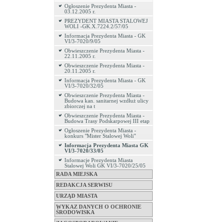
Ogłoszenie Prezydenta Miasta -
03.12.2005 r.
PREZYDENT MIASTA STALOWEJ
WOLI -GK.X.7224.2/57/05
Informacja Prezydenta Miasta - GK
VI/3-7020/9/05
Obwieszczenie Prezydenta Miasta -
22.11.2005 r.
Obwieszczenie Prezydenta Miasta -
20.11.2005 r.
Informacja Prezydenta Miasta - GK
VI/3-7020/32/05
Obwieszczenie Prezydenta Miasta -
Budowa kan. sanitarnej wzdłuż ulicy
zbiorczej na t
Obwieszczenie Prezydenta Miasta -
Budowa Trasy Podskarpowej III etap
Ogłoszenie Prezydenta Miasta -
konkurs "Mister Stalowej Woli"
Informacja Prezydenta Miasta GK
VI/3-7020/33/05
Informacje Prezydenta Miasta
Stalowej Woli GK VI/3-7020/25/05
RADA MIEJSKA
REDAKCJA SERWISU
URZĄD MIASTA
WYKAZ DANYCH O OCHRONIE
ŚRODOWISKA