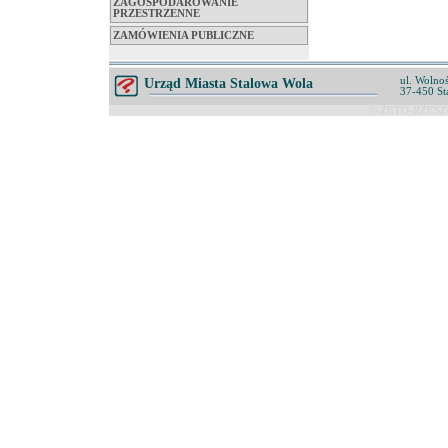
ZAGOSPODAROWANIE
PRZESTRZENNE
ZAMÓWIENIA PUBLICZNE
ul. Wolnoś
Urząd Miasta Stalowa Wola
37-450 St
© ZETO-RZESZÓ