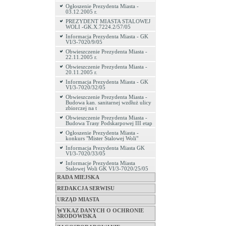
Ogłoszenie Prezydenta Miasta -
03.12.2005 r.
PREZYDENT MIASTA STALOWEJ
WOLI -GK.X.7224.2/57/05
Informacja Prezydenta Miasta - GK
VI/3-7020/9/05
Obwieszczenie Prezydenta Miasta -
22.11.2005 r.
Obwieszczenie Prezydenta Miasta -
20.11.2005 r.
Informacja Prezydenta Miasta - GK
VI/3-7020/32/05
Obwieszczenie Prezydenta Miasta -
Budowa kan. sanitarnej wzdłuż ulicy
zbiorczej na t
Obwieszczenie Prezydenta Miasta -
Budowa Trasy Podskarpowej III etap
Ogłoszenie Prezydenta Miasta -
konkurs "Mister Stalowej Woli"
Informacja Prezydenta Miasta GK
VI/3-7020/33/05
Informacje Prezydenta Miasta
Stalowej Woli GK VI/3-7020/25/05
RADA MIEJSKA
REDAKCJA SERWISU
URZĄD MIASTA
WYKAZ DANYCH O OCHRONIE
ŚRODOWISKA