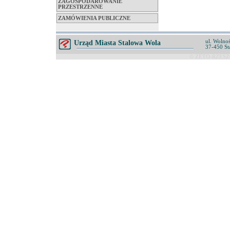
ZAGOSPODAROWANIE
PRZESTRZENNE
ZAMÓWIENIA PUBLICZNE
ul. Wolnoś
Urząd Miasta Stalowa Wola
37-450 St
© ZETO-RZESZÓ