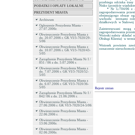
przebiegu odcinka tras
Nisko (przejście wiadukt
PODATKI I OPŁATY LOKALNE
* Nr L/704/06 z dnia 
zagospodarowania przes
PREZYDENT MIASTA
obejmującego obszar og
wschodu terenami roln
Archiwum
działkowych w Stalowej 
Ogłoszenie Prezydenta Miasta -
Zainteresowani mogą 
27.07.2006r.
zagospodarowania przest
Obwieszczenie Prezydenta Miasta z
Wnioski należy składać n
dn. 20.07.2006 r. GK VI/3-7020/29-
Obsługi Klienta) w termi
5/06
Wniosek powinien zawi
Obwieszczenie Prezydenta Miasta z
oznaczenie nieruchomości
dn. 10.07.2006 r. GK VI/3-7020/43-
5/05
Zarządzenie Prezydenta Miasta Nr I /
851 / 06 z dn. 5.07.2006 r.
Obwieszczenie Prezydenta Miasta z
dn. 7.07.2006 r. GK VI/3-7020/52-
5/05
Obwieszczenie Prezydenta Miasta z
dn. 6.07.2006 r. GK VI/3-7020/36-
5/05
Rejestr zmian
Zarządzenie Prezydenta Miasta Nr I /
842/ 06 z dn. 21.06.2006 r.
Obwieszczenia Prezydenta Miasta -
27.06.2006 r. GK VI/3-7020/24-5/06
Obwieszczenie Prezydenta Miasta -
22.06.2006 r.
Obwieszczenie Prezydenta Miasta -
13.06.2006r.
Obwieszczenie Prezydenta Miasta -
02.06.2006r.