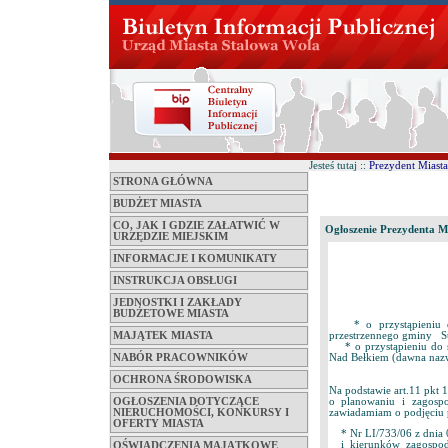
Jesteś tutaj ::
Prezydent Miasta
STRONA GŁÓWNA
BUDŻET MIASTA
CO, JAK I GDZIE ZAŁATWIĆ W
Ogłoszenie Prezydenta Mi
URZĘDZIE MIEJSKIM
INFORMACJE I KOMUNIKATY
INSTRUKCJA OBSŁUGI
JEDNOSTKI I ZAKŁADY
BUDŻETOWE MIASTA
* o przystąpieniu do
przestrzennego gminy S
MAJĄTEK MIASTA
* o przystąpieniu do s
Nad Bełkiem (dawna nazw
NABÓR PRACOWNIKÓW
OCHRONA ŚRODOWISKA
Na podstawie art.11 pkt 1
o planowaniu i zagosp
OGŁOSZENIA DOTYCZĄCE
zawiadamiam o podjęciu 
NIERUCHOMOŚCI, KONKURSY I
OFERTY MIASTA
* Nr LI/733/06 z dnia 0
i kierunków zagospoda
OŚWIADCZENIA MAJĄTKOWE