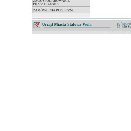
ZAGOSPODAROWANIE
PRZESTRZENNE
ZAMÓWIENIA PUBLICZNE
ul. Wolnoś
Urząd Miasta Stalowa Wola
37-450 St
© ZETO-RZESZÓ