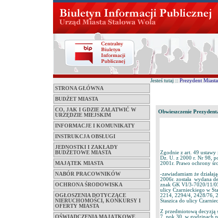
Jesteś tutaj ::
Prezydent Miasta
STRONA GŁÓWNA
BUDŻET MIASTA
CO, JAK I GDZIE ZAŁATWIĆ W
Obwieszczenie Prezydent
URZĘDZIE MIEJSKIM
INFORMACJE I KOMUNIKATY
INSTRUKCJA OBSŁUGI
JEDNOSTKI I ZAKŁADY
Zgodnie z art. 49 ustawy
BUDŻETOWE MIASTA
Dz. U. z 2000 r. Nr 98, p
2001r. Prawo ochrony śro
MAJĄTEK MIASTA
-zawiadamiam że działają
NABÓR PRACOWNIKÓW
2006r. została wydana d
znak GK VI/3-7020/11/05,
OCHRONA ŚRODOWISKA
ulicy Czarnieckiego w St
2214, 2294/4, 2428/76, 
OGŁOSZENIA DOTYCZĄCE
Staszica do ulicy Czarnie
NIERUCHOMOŚCI, KONKURSY I
OFERTY MIASTA
Z przedmiotową decyzją s
7, pok.30, w godzinach p
OŚWIADCZENIA MAJĄTKOWE