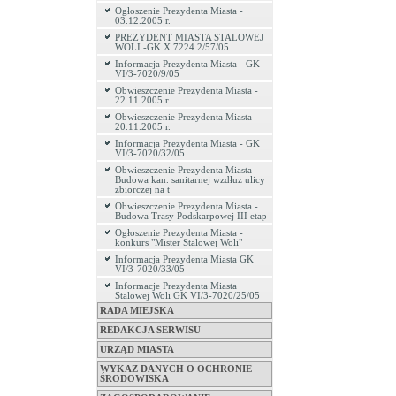
Ogłoszenie Prezydenta Miasta -
03.12.2005 r.
PREZYDENT MIASTA STALOWEJ
WOLI -GK.X.7224.2/57/05
Informacja Prezydenta Miasta - GK
VI/3-7020/9/05
Obwieszczenie Prezydenta Miasta -
22.11.2005 r.
Obwieszczenie Prezydenta Miasta -
20.11.2005 r.
Informacja Prezydenta Miasta - GK
VI/3-7020/32/05
Obwieszczenie Prezydenta Miasta -
Budowa kan. sanitarnej wzdłuż ulicy
zbiorczej na t
Obwieszczenie Prezydenta Miasta -
Budowa Trasy Podskarpowej III etap
Ogłoszenie Prezydenta Miasta -
konkurs "Mister Stalowej Woli"
Informacja Prezydenta Miasta GK
VI/3-7020/33/05
Informacje Prezydenta Miasta
Stalowej Woli GK VI/3-7020/25/05
RADA MIEJSKA
REDAKCJA SERWISU
URZĄD MIASTA
WYKAZ DANYCH O OCHRONIE
ŚRODOWISKA