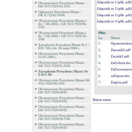
Załącznik nr 1 (plik .pdf
Obwieszczenie Prezydenta Miasta -
GK VI/3-7020/52-5/05
Załącznik nr 2 (plik .pdf)
Ogłoszenie Prezydenta Miasta -
Załącznik nr 3 (plik .pd
GK.X.72242/16/06
Obwieszczenie Prezydenta Miasta z
Załącznik nr 4 (plik .pdf
dn. 7.06.2006 r. GK VI/3-7020/06-
5/05
Pliki:
Obwieszczenie Prezydenta Miasta z
dn. 7.06.2006 r. GK VI/3-7020/16-
Lp.
Nazwa
5/06
1.
Ogoszenieokon
Zarządzenie Prezydenta Miasta Nr I /
829 / 06 z dn. 26 maja 2006 r.
2.
Zaacznik2.pdf
Obwieszczenie Prezydenta Miasta -
3.
Zacznik1.pdf
25.05.2006 r.
Obwieszczenie Prezydenta Miasta -
4.
Zal1oferta.doc
GK VI/3-7020/21-5/06
5.
Zal2wzorumow
Zarządzenie Prezydenta Miasta Nr
I/ 813 /06
6.
zal3spraw.doc
Obwieszczenie Prezydenta Miasta GK
7.
Zaspraw.pdf
VI/3-7020/46-5/05
Obwieszczenie Prezydenta Miasta -
GK VI/3-7020/36/05
Obwieszczenie Prezydenta Miasta -
Rejestr zmian
GK VI/3-7020/43/05
Obwieszczenie Prezydenta Miasta -
GK VI/3-7020/50/05
Obwieszczenie Prezydenta Miasta -
GK VI/3-7020/18-5/06
Obwieszczenie Prezydenta Miasta -
GK VI/3-7020/49/05