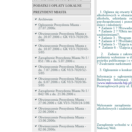
PODATKI I OPŁATY LOKALNE
1. Ogłasza się otwarty k
PREZYDENT MIASTA
alkoholowych w obszarze
alkoholu, udzielania
Archiwum
psychospołecznej i prawn
dzieci i młodzieży:
Ogłoszenie Prezydenta Miasta -
* Zadanie 1 ? ?Prowadzen
27.07.2006r.
* Zadanie 2 ? ?Obóz ter
Obwieszczenie Prezydenta Miasta z
uzależnieniami?;
dn. 20.07.2006 r. GK VI/3-7020/29-
* Zadanie 3 - ?Program
5/06
* Zadanie 4 ? ?Profilakt
* Zadania 5 - ?Zajęcia n
Obwieszczenie Prezydenta Miasta z
* Zadanie 6 - ?Zajęcia pr
dn. 10.07.2006 r. GK VI/3-7020/43-
5/05
2. Zadania z zakresu p
podmioty wyłonione w dr
Zarządzenie Prezydenta Miasta Nr I /
pożytku publicznego i o 
851 / 06 z dn. 5.07.2006 r.
? Zwalczanie narkomanii 
Obwieszczenie Prezydenta Miasta z
dn. 7.07.2006 r. GK VI/3-7020/52-
3. Ogłoszenie o konkursi
5/05
Informacja o ogłoszeni
Obwieszczenie Prezydenta Miasta z
Biuletynie Informacji
dn. 6.07.2006 r. GK VI/3-7020/36-
(
www.stalowawola.bip.pl
5/05
Pozarządowych przy ul. 
Zarządzenie Prezydenta Miasta Nr I /
842/ 06 z dn. 21.06.2006 r.
Obwieszczenia Prezydenta Miasta -
27.06.2006 r. GK VI/3-7020/24-5/06
Wykonanie zarządzenia
Obwieszczenie Prezydenta Miasta -
alkoholowych i uzależnie
22.06.2006 r.
Obwieszczenie Prezydenta Miasta -
13.06.2006r.
Zarządzenie wchodzi w ż
Obwieszczenie Prezydenta Miasta -
Stalowej Woli.
02.06.2006r.