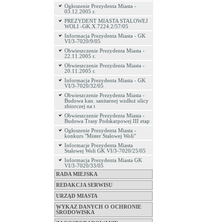
Ogłoszenie Prezydenta Miasta -
03.12.2005 r.
PREZYDENT MIASTA STALOWEJ
WOLI -GK.X.7224.2/57/05
Informacja Prezydenta Miasta - GK
VI/3-7020/9/05
Obwieszczenie Prezydenta Miasta -
22.11.2005 r.
Obwieszczenie Prezydenta Miasta -
20.11.2005 r.
Informacja Prezydenta Miasta - GK
VI/3-7020/32/05
Obwieszczenie Prezydenta Miasta -
Budowa kan. sanitarnej wzdłuż ulicy
zbiorczej na t
Obwieszczenie Prezydenta Miasta -
Budowa Trasy Podskarpowej III etap
Ogłoszenie Prezydenta Miasta -
konkurs "Mister Stalowej Woli"
Informacje Prezydenta Miasta
Stalowej Woli GK VI/3-7020/25/05
Informacja Prezydenta Miasta GK
VI/3-7020/33/05
RADA MIEJSKA
REDAKCJA SERWISU
URZĄD MIASTA
WYKAZ DANYCH O OCHRONIE
ŚRODOWISKA