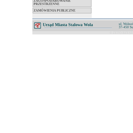
ZAGOSPODAROWANIE
PRZESTRZENNE
ZAMÓWIENIA PUBLICZNE
ul. Wolnoś
Urząd Miasta Stalowa Wola
37-450 St
© ZETO-RZESZÓ