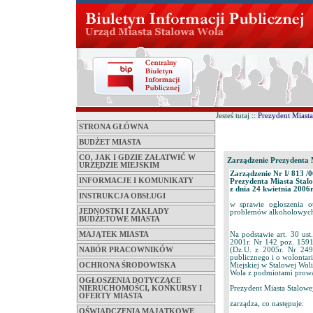
Jesteś tutaj ::
Prezydent Miasta
STRONA GŁÓWNA
BUDŻET MIASTA
CO, JAK I GDZIE ZAŁATWIĆ W
Zarządzenie Prezydenta M
URZĘDZIE MIEJSKIM
Zarządzenie Nr I/ 813 /0
INFORMACJE I KOMUNIKATY
Prezydenta Miasta Stalo
z dnia 24 kwietnia 2006r
INSTRUKCJA OBSŁUGI
w sprawie ogłoszenia o
JEDNOSTKI I ZAKŁADY
problemów alkoholowyc
BUDŻETOWE MIASTA
MAJĄTEK MIASTA
Na podstawie art. 30 us
2001r. Nr 142 poz. 1591
NABÓR PRACOWNIKÓW
(Dz.U. z 2005r. Nr 249
publicznego i o wolontar
OCHRONA ŚRODOWISKA
Miejskiej w Stalowej Wol
Wola z podmiotami prowa
OGŁOSZENIA DOTYCZĄCE
Prezydent Miasta Stalowe
NIERUCHOMOŚCI, KONKURSY I
OFERTY MIASTA
zarządza, co następuje:
OŚWIADCZENIA MAJĄTKOWE