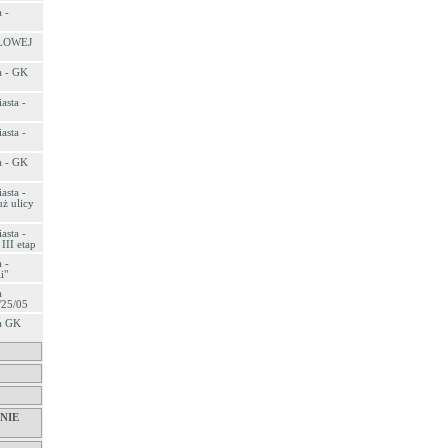
 -
LOWEJ
a - GK
asta -
asta -
a - GK
asta -
ż ulicy
asta -
III etap
 -
i"
a
/25/05
ta GK
NIE