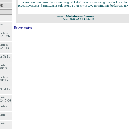
W tym samym terminie strony mogą składać ewentualne uwagi i wnioski co do
NE
przedsięwzięcia. Zastrzeżenia zgłoszone po upływie w/w terminu nie będą rozpatr
Autor:
Administrator Systemu
Data:
2006-07-31 14:24:42
 -
Rejestr zmian
asta z
020/29-
asta z
020/43-
a Nr I /
asta z
20/52-
asta z
20/36-
a Nr I /
asta -
/24-5/06
asta -
asta -
asta -