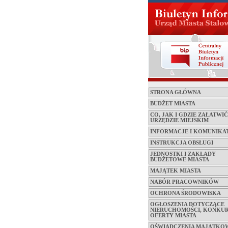
STRONA GŁÓWNA
BUDŻET MIASTA
CO, JAK I GDZIE ZAŁATWI
URZĘDZIE MIEJSKIM
INFORMACJE I KOMUNIKA
INSTRUKCJA OBSŁUGI
JEDNOSTKI I ZAKŁADY
BUDŻETOWE MIASTA
MAJĄTEK MIASTA
NABÓR PRACOWNIKÓW
OCHRONA ŚRODOWISKA
OGŁOSZENIA DOTYCZĄCE
NIERUCHOMOŚCI, KONKUR
OFERTY MIASTA
OŚWIADCZENIA MAJĄTKO