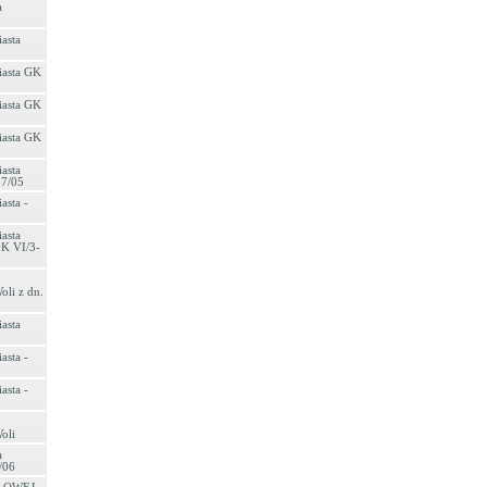
a
asta
iasta GK
iasta GK
iasta GK
asta
37/05
asta -
asta
GK VI/3-
oli z dn.
asta
asta -
asta -
oli
a
/06