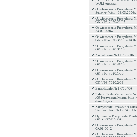
PREZYDENT MIASTA STA
WOLI ogłasza:
Obwieszczenie Prezydenta Mi
Stalowej Woli - 06.03.2006r.
Obwieszczenie Prezydenta Mi
GK VI/3-7020/23/05
Obwieszczenie Prezydenta Mi
23.02.2006r.
Obwieszczenie Prezydenta Mi
GK VI/3-7020/35/05 - 18.02.
Obwieszczenie Prezydenta Mi
GK VI/3-7020/35/05
Zarządzenie Nr I / 765 / 06
Obwieszczenie Prezydenta Mi
GK VI/3-7020/40/05
Obwieszczenie Prezydenta Mi
GK VI/3-7020/1/06
Obwieszczenie Prezydenta Mi
GK VI/3-7020/2/06
Zarządzenie Nr I /756/ 06
Załącznik do Zarządzenia Nr
/06 Prezydenta Miasta Stalow
dnia 2 stycz
Zarządzenie Prezydenta Mias
Stalowej Woli Nr I / 745 / 06
Ogłoszenie Prezydenta Miasta
GK.X.72242/2/06
Obwieszczenie Prezydenta Mi
09.01.06_2
Obwieszczenie Prezydenta Mi