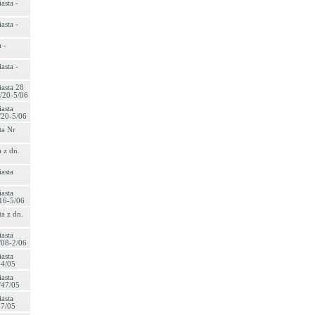
asta -
asta -
 -
asta -
asta 28
/20-5/06
asta
/20-5/06
ta Nr
 z dn.
asta
asta
16-5/06
a z dn.
asta
/08-2/06
asta
44/05
asta
/47/05
asta
47/05