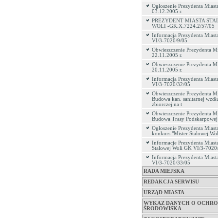
Ogłoszenie Prezydenta Miasta
03.12.2005 r.
PREZYDENT MIASTA STA
WOLI -GK.X.7224.2/57/05
Informacja Prezydenta Miast
VI/3-7020/9/05
Obwieszczenie Prezydenta Mi
22.11.2005 r.
Obwieszczenie Prezydenta Mi
20.11.2005 r.
Informacja Prezydenta Miast
VI/3-7020/32/05
Obwieszczenie Prezydenta Mi
Budowa kan. sanitarnej wzdłu
zbiorczej na t
Obwieszczenie Prezydenta Mi
Budowa Trasy Podskarpowej 
Ogłoszenie Prezydenta Miasta
konkurs "Mister Stalowej Wol
Informacje Prezydenta Miast
Stalowej Woli GK VI/3-7020
Informacja Prezydenta Mias
VI/3-7020/33/05
RADA MIEJSKA
REDAKCJA SERWISU
URZĄD MIASTA
WYKAZ DANYCH O OCHRO
ŚRODOWISKA