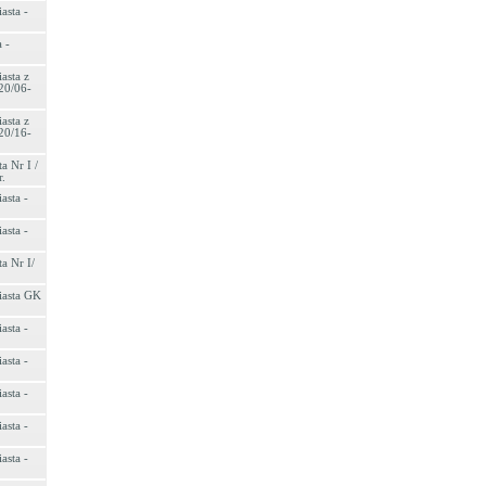
asta -
 -
asta z
20/06-
asta z
20/16-
a Nr I /
r.
asta -
asta -
a Nr I/
iasta GK
asta -
asta -
asta -
asta -
asta -