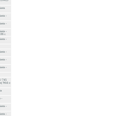
LOWEJ
asta
asta -
asta -
asta -
06 r.
asta -
asta -
asta -
asta -
I/ 745
ej Woli z
ta
 -
asta -
asta -