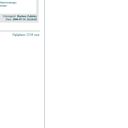
 planowanego
ywane.
Udostępnił:
Bartosz Zaleśny
Data:
2006-07-31 14:24:42
Oglądano 1218 razy