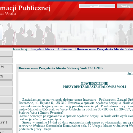
Jesteś tutaj ::
Prezydent Miasta
::
Archiwum
::
Obwieszczenie Prezydenta Miasta Stalo
Ć W
Obwieszczenie Prezydenta Miasta Stalowej Woli 27.11.2005
Sta
TY
OBWIESZCZENIE
PREZYDENTA MIASTA STALOWEJ WOLI
Zawiadamiam że na wniosek złożony przez Inwestora- Podkarpacki Zarząd Dr
Rzeszowie, ul. Rejtana 6, 35-310 Rzeszów,w sprawie wydania decyzji o środo
uwarunkowaniach zgody na realizację przedsięwzięcia pt. "Przebudowa ulicy Bran
wojewódzkiej nr 855 Stalowa Wola- Olbięcin na odcinku 36+193 do km 39+557, po
Stalowa Wola i Gminy Pysznica?
-zostało wszczęte postępowania w sprawie wydanie decyzji o środowiskowych u
realizację w/w przedsięwzięcia.
SY I
Strony w terminie 14-dni od daty ogłoszenia niniejszego obwieszczenia , mogą z
sprawy w Wydziale Gospodarki Komunalnej pok. 30 Urzędu Miasta w Stalowej Wol
godzinach pracy Urzędu.
WE