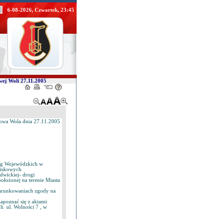
6-08-2026, Czwartek, 23:45
wej Woli 27.11.2005
lowa Wola dnia 27.11.2005
óg Wojewódzkich w
wiskowych
dwickiej- drogi
łożonej na terenie Miasta
warunkowaniach zgody na
apoznać się z aktami
i ul. Wolności 7 , w