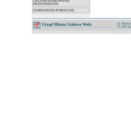
ZAGOSPODAROWANIE
PRZESTRZENNE
ZAMÓWIENIA PUBLICZNE
ul. Wolnoś
Urząd Miasta Stalowa Wola
37-450 St
© ZETO-RZESZÓ