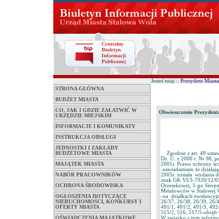
Jesteś tutaj ::
Prezydent Miasta
STRONA GŁÓWNA
BUDŻET MIASTA
CO, JAK I GDZIE ZAŁATWIĆ W
Obwieszczenie Prezydent
URZĘDZIE MIEJSKIM
INFORMACJE I KOMUNIKATY
INSTRUKCJA OBSŁUGI
JEDNOSTKI I ZAKŁADY
BUDŻETOWE MIASTA
Zgodnie z art. 49 ustawy
Dz. U. z 2000 r. Nr 98, p
MAJĄTEK MIASTA
2001r. Prawo ochrony śro
-zawiadamiam że działają
NABÓR PRACOWNIKÓW
2005r. została wydania d
znak GK VI/3-7020/12/05,
OCHRONA ŚRODOWISKA
Orzeszkowej, 1-go Sierpn
Metalowców w Stalowej W
OGŁOSZENIA DOTYCZĄCE
-na działkach ewidencyjn
NIERUCHOMOŚCI, KONKURSY I
26/37, 26/38, 26/39, 26/
OFERTY MIASTA
491/1, 491/2, 491/3, 492/
515/2, 516, 517/5-obręb
OŚWIADCZENIA MAJĄTKOWE
W związku z tym informuj