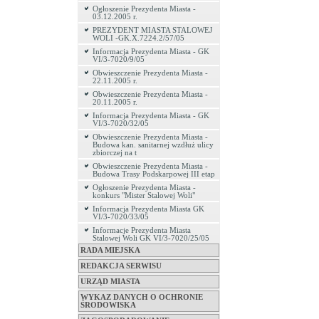
Ogłoszenie Prezydenta Miasta -
03.12.2005 r.
PREZYDENT MIASTA STALOWEJ
WOLI -GK.X.7224.2/57/05
Informacja Prezydenta Miasta - GK
VI/3-7020/9/05
Obwieszczenie Prezydenta Miasta -
22.11.2005 r.
Obwieszczenie Prezydenta Miasta -
20.11.2005 r.
Informacja Prezydenta Miasta - GK
VI/3-7020/32/05
Obwieszczenie Prezydenta Miasta -
Budowa kan. sanitarnej wzdłuż ulicy
zbiorczej na t
Obwieszczenie Prezydenta Miasta -
Budowa Trasy Podskarpowej III etap
Ogłoszenie Prezydenta Miasta -
konkurs "Mister Stalowej Woli"
Informacja Prezydenta Miasta GK
VI/3-7020/33/05
Informacje Prezydenta Miasta
Stalowej Woli GK VI/3-7020/25/05
RADA MIEJSKA
REDAKCJA SERWISU
URZĄD MIASTA
WYKAZ DANYCH O OCHRONIE
ŚRODOWISKA