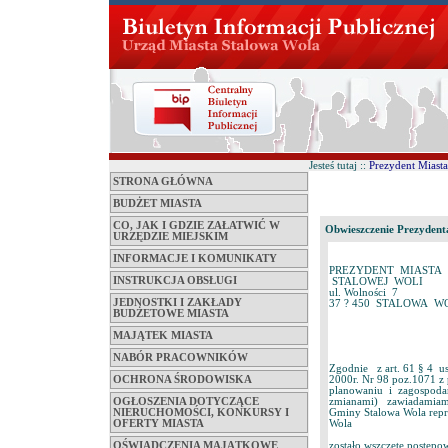
Jesteś tutaj ::
Prezydent Miasta
STRONA GŁÓWNA
BUDŻET MIASTA
CO, JAK I GDZIE ZAŁATWIĆ W
Obwieszczenie Prezydenta
URZĘDZIE MIEJSKIM
INFORMACJE I KOMUNIKATY
PREZYDENT MIASTA
INSTRUKCJA OBSŁUGI
STALOWEJ WOLI
ul. Wolności 7
JEDNOSTKI I ZAKŁADY
37 ? 450 STALOWA W
BUDŻETOWE MIASTA
MAJĄTEK MIASTA
NABÓR PRACOWNIKÓW
Zgodnie z art. 61 § 4 us
2000r. Nr 98 poz.1071 z 
OCHRONA ŚRODOWISKA
planowaniu i zagospodar
zmianami) zawiadamiam, 
OGŁOSZENIA DOTYCZĄCE
Gminy Stalowa Wola repre
NIERUCHOMOŚCI, KONKURSY I
Wola
OFERTY MIASTA
zostało wszczęte postępow
OŚWIADCZENIA MAJĄTKOWE