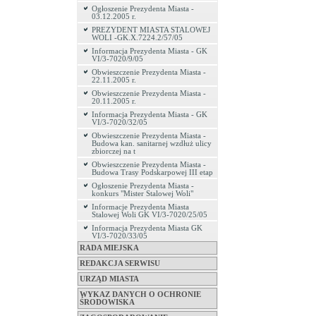
Ogłoszenie Prezydenta Miasta -
03.12.2005 r.
PREZYDENT MIASTA STALOWEJ
WOLI -GK.X.7224.2/57/05
Informacja Prezydenta Miasta - GK
VI/3-7020/9/05
Obwieszczenie Prezydenta Miasta -
22.11.2005 r.
Obwieszczenie Prezydenta Miasta -
20.11.2005 r.
Informacja Prezydenta Miasta - GK
VI/3-7020/32/05
Obwieszczenie Prezydenta Miasta -
Budowa kan. sanitarnej wzdłuż ulicy
zbiorczej na t
Obwieszczenie Prezydenta Miasta -
Budowa Trasy Podskarpowej III etap
Ogłoszenie Prezydenta Miasta -
konkurs "Mister Stalowej Woli"
Informacje Prezydenta Miasta
Stalowej Woli GK VI/3-7020/25/05
Informacja Prezydenta Miasta GK
VI/3-7020/33/05
RADA MIEJSKA
REDAKCJA SERWISU
URZĄD MIASTA
WYKAZ DANYCH O OCHRONIE
ŚRODOWISKA