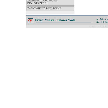
ZAGOSPODAROWANIE
PRZESTRZENNE
ZAMÓWIENIA PUBLICZNE
ul. Wolnoś
Urząd Miasta Stalowa Wola
37-450 St
© ZETO-RZESZÓ