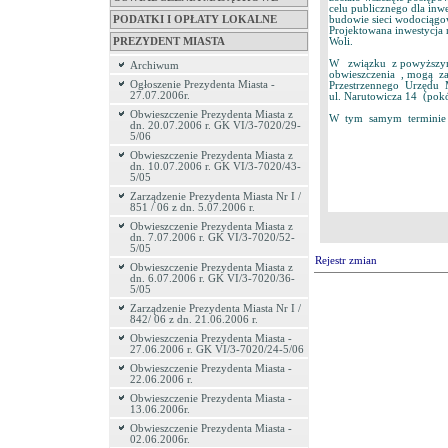
celu publicznego dla inwe
budowie sieci wodociągow
PODATKI I OPŁATY LOKALNE
Projektowana inwestycja 
Woli.
PREZYDENT MIASTA
W związku z powyższym 
Archiwum
obwieszczenia , mogą z
Ogłoszenie Prezydenta Miasta -
Przestrzennego Urzędu 
27.07.2006r.
ul. Narutowicza 14 (pok
Obwieszczenie Prezydenta Miasta z
W tym samym terminie za
dn. 20.07.2006 r. GK VI/3-7020/29-
5/06
Obwieszczenie Prezydenta Miasta z
dn. 10.07.2006 r. GK VI/3-7020/43-
5/05
Zarządzenie Prezydenta Miasta Nr I /
851 / 06 z dn. 5.07.2006 r.
Obwieszczenie Prezydenta Miasta z
dn. 7.07.2006 r. GK VI/3-7020/52-
5/05
Rejestr zmian
Obwieszczenie Prezydenta Miasta z
dn. 6.07.2006 r. GK VI/3-7020/36-
5/05
Zarządzenie Prezydenta Miasta Nr I /
842/ 06 z dn. 21.06.2006 r.
Obwieszczenia Prezydenta Miasta -
27.06.2006 r. GK VI/3-7020/24-5/06
Obwieszczenie Prezydenta Miasta -
22.06.2006 r.
Obwieszczenie Prezydenta Miasta -
13.06.2006r.
Obwieszczenie Prezydenta Miasta -
02.06.2006r.