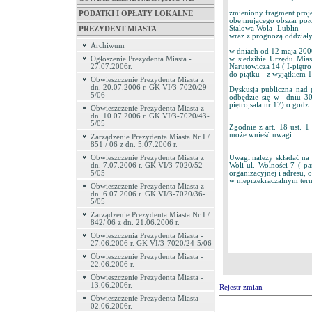
zmieniony fragment proje
PODATKI I OPŁATY LOKALNE
obejmującego obszar poło
Stalowa Wola -Lublin
PREZYDENT MIASTA
wraz z prognozą oddział
Archiwum
w dniach od 12 maja 2006
w siedzibie Urzędu Mia
Ogłoszenie Prezydenta Miasta -
Narutowicza 14 ( I-piętr
27.07.2006r.
do piątku - z wyjątkiem 1
Obwieszczenie Prezydenta Miasta z
dn. 20.07.2006 r. GK VI/3-7020/29-
Dyskusja publiczna nad 
5/06
odbędzie się w dniu 30
piętro,sala nr 17) o godz.
Obwieszczenie Prezydenta Miasta z
dn. 10.07.2006 r. GK VI/3-7020/43-
5/05
Zgodnie z art. 18 ust. 1
może wnieść uwagi.
Zarządzenie Prezydenta Miasta Nr I /
851 / 06 z dn. 5.07.2006 r.
Uwagi należy składać na 
Obwieszczenie Prezydenta Miasta z
Woli ul. Wolności 7 ( p
dn. 7.07.2006 r. GK VI/3-7020/52-
organizacyjnej i adresu, 
5/05
w nieprzekraczalnym ter
Obwieszczenie Prezydenta Miasta z
dn. 6.07.2006 r. GK VI/3-7020/36-
5/05
Zarządzenie Prezydenta Miasta Nr I /
842/ 06 z dn. 21.06.2006 r.
Obwieszczenia Prezydenta Miasta -
27.06.2006 r. GK VI/3-7020/24-5/06
Obwieszczenie Prezydenta Miasta -
22.06.2006 r.
Obwieszczenie Prezydenta Miasta -
13.06.2006r.
Rejestr zmian
Obwieszczenie Prezydenta Miasta -
02.06.2006r.