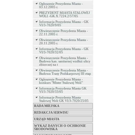
Ogłoszenie Prezydenta Miasta -
03.12.2005 r.
PREZYDENT MIASTA STALOWEJ
WOLI -GK.X.7224.2/57/05
Informacja Prezydenta Miasta - GK
VI/3-7020/9/05
Obwieszczenie Prezydenta Miasta -
22.11.2005 r.
Obwieszczenie Prezydenta Miasta -
20.11.2005 r.
Informacja Prezydenta Miasta - GK
VI/3-7020/32/05
Obwieszczenie Prezydenta Miasta -
Budowa kan. sanitarnej wzdłuż ulicy
zbiorczej na t
Obwieszczenie Prezydenta Miasta -
Budowa Trasy Podskarpowej III etap
Ogłoszenie Prezydenta Miasta -
konkurs "Mister Stalowej Woli"
Informacja Prezydenta Miasta GK
VI/3-7020/33/05
Informacje Prezydenta Miasta
Stalowej Woli GK VI/3-7020/25/05
RADA MIEJSKA
REDAKCJA SERWISU
URZĄD MIASTA
WYKAZ DANYCH O OCHRONIE
ŚRODOWISKA