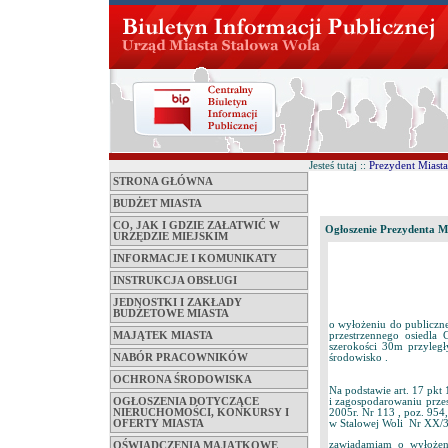
Jesteś tutaj ::
Prezydent Miasta
STRONA GŁÓWNA
BUDŻET MIASTA
CO, JAK I GDZIE ZAŁATWIĆ W
Ogłoszenie Prezydenta Mi
URZĘDZIE MIEJSKIM
INFORMACJE I KOMUNIKATY
INSTRUKCJA OBSŁUGI
JEDNOSTKI I ZAKŁADY
BUDŻETOWE MIASTA
o wyłożeniu do publiczn
przestrzennego osiedla
MAJĄTEK MIASTA
szerokości 30m przyleg
środowisko .
NABÓR PRACOWNIKÓW
OCHRONA ŚRODOWISKA
Na podstawie art. 17 pkt
i zagospodarowaniu prze
OGŁOSZENIA DOTYCZĄCE
2005r. Nr 113 , poz. 954
NIERUCHOMOŚCI, KONKURSY I
w Stalowej Woli Nr XX/3
OFERTY MIASTA
zawiadamiam o wyłożen
OŚWIADCZENIA MAJĄTKOWE