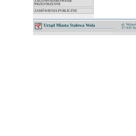
ZAGOSPODAROWANIE
PRZESTRZENNE
ZAMÓWIENIA PUBLICZNE
ul. Wolnoś
Urząd Miasta Stalowa Wola
37-450 St
© ZETO-RZESZÓ