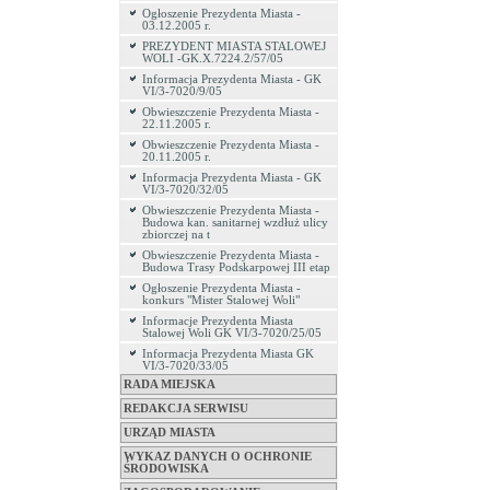
Ogłoszenie Prezydenta Miasta -
03.12.2005 r.
PREZYDENT MIASTA STALOWEJ
WOLI -GK.X.7224.2/57/05
Informacja Prezydenta Miasta - GK
VI/3-7020/9/05
Obwieszczenie Prezydenta Miasta -
22.11.2005 r.
Obwieszczenie Prezydenta Miasta -
20.11.2005 r.
Informacja Prezydenta Miasta - GK
VI/3-7020/32/05
Obwieszczenie Prezydenta Miasta -
Budowa kan. sanitarnej wzdłuż ulicy
zbiorczej na t
Obwieszczenie Prezydenta Miasta -
Budowa Trasy Podskarpowej III etap
Ogłoszenie Prezydenta Miasta -
konkurs "Mister Stalowej Woli"
Informacje Prezydenta Miasta
Stalowej Woli GK VI/3-7020/25/05
Informacja Prezydenta Miasta GK
VI/3-7020/33/05
RADA MIEJSKA
REDAKCJA SERWISU
URZĄD MIASTA
WYKAZ DANYCH O OCHRONIE
ŚRODOWISKA