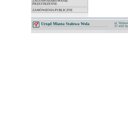
ZAGOSPODAROWANIE
PRZESTRZENNE
ZAMÓWIENIA PUBLICZNE
ul. Wolnoś
Urząd Miasta Stalowa Wola
37-450 St
© ZETO-RZESZÓ