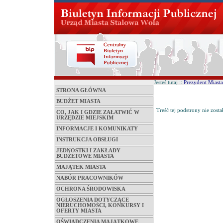
Jesteś tutaj ::
Prezydent Miasta
STRONA GŁÓWNA
BUDŻET MIASTA
Treść tej podstrony nie zosta
CO, JAK I GDZIE ZAŁATWIĆ W
URZĘDZIE MIEJSKIM
INFORMACJE I KOMUNIKATY
INSTRUKCJA OBSŁUGI
JEDNOSTKI I ZAKŁADY
BUDŻETOWE MIASTA
MAJĄTEK MIASTA
NABÓR PRACOWNIKÓW
OCHRONA ŚRODOWISKA
OGŁOSZENIA DOTYCZĄCE
NIERUCHOMOŚCI, KONKURSY I
OFERTY MIASTA
OŚWIADCZENIA MAJĄTKOWE