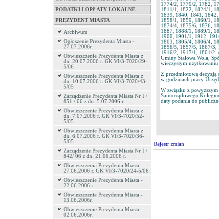
1774/2, 1779/2, 1782, 17
1811/1, 1822, 1824/1, 18
PODATKI I OPŁATY LOKALNE
1839, 1840, 1841, 1842,
1858/1, 1859, 1860/1, 18
PREZYDENT MIASTA
1874/4, 1875/6, 1876, 18
1887, 1888/1, 1889/1, 18
Archiwum
1900, 1901/1, 1912, 1914
Ogłoszenie Prezydenta Miasta -
1803, 1805/4, 1806/4, 18
27.07.2006r.
1856/5, 1857/5, 1867/3, 
1916/2, 1917/1, 1801/2. 
Obwieszczenie Prezydenta Miasta z
Gminy Stalowa Wola, Spó
dn. 20.07.2006 r. GK VI/3-7020/29-
wieczystym użytkowaniu 
5/06
Z przedmiotową decyzją s
Obwieszczenie Prezydenta Miasta z
w godzinach pracy Urzęd
dn. 10.07.2006 r. GK VI/3-7020/43-
5/05
W związku z powyższym in
Samorządowego Kolegium
Zarządzenie Prezydenta Miasta Nr I /
daty podania do publiczn
851 / 06 z dn. 5.07.2006 r.
Obwieszczenie Prezydenta Miasta z
dn. 7.07.2006 r. GK VI/3-7020/52-
5/05
Obwieszczenie Prezydenta Miasta z
dn. 6.07.2006 r. GK VI/3-7020/36-
5/05
Rejestr zmian
Zarządzenie Prezydenta Miasta Nr I /
842/ 06 z dn. 21.06.2006 r.
Obwieszczenia Prezydenta Miasta -
27.06.2006 r. GK VI/3-7020/24-5/06
Obwieszczenie Prezydenta Miasta -
22.06.2006 r.
Obwieszczenie Prezydenta Miasta -
13.06.2006r.
Obwieszczenie Prezydenta Miasta -
02.06.2006r.