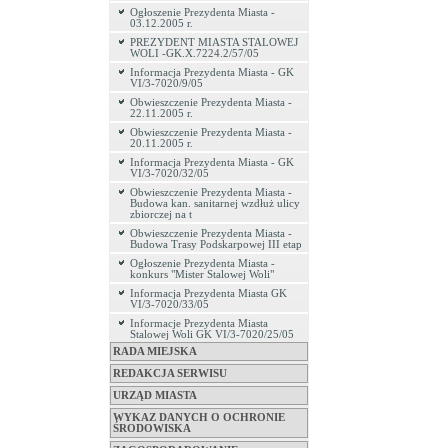
Ogłoszenie Prezydenta Miasta -
03.12.2005 r.
PREZYDENT MIASTA STALOWEJ
WOLI -GK.X.7224.2/57/05
Informacja Prezydenta Miasta - GK
VI/3-7020/9/05
Obwieszczenie Prezydenta Miasta -
22.11.2005 r.
Obwieszczenie Prezydenta Miasta -
20.11.2005 r.
Informacja Prezydenta Miasta - GK
VI/3-7020/32/05
Obwieszczenie Prezydenta Miasta -
Budowa kan. sanitarnej wzdłuż ulicy
zbiorczej na t
Obwieszczenie Prezydenta Miasta -
Budowa Trasy Podskarpowej III etap
Ogłoszenie Prezydenta Miasta -
konkurs "Mister Stalowej Woli"
Informacja Prezydenta Miasta GK
VI/3-7020/33/05
Informacje Prezydenta Miasta
Stalowej Woli GK VI/3-7020/25/05
RADA MIEJSKA
REDAKCJA SERWISU
URZĄD MIASTA
WYKAZ DANYCH O OCHRONIE
ŚRODOWISKA