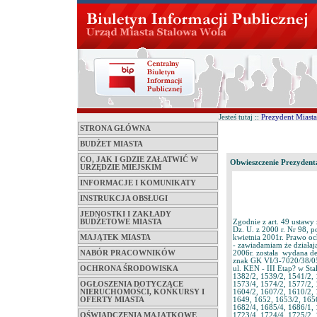
Jesteś tutaj ::
Prezydent Miasta
STRONA GŁÓWNA
BUDŻET MIASTA
CO, JAK I GDZIE ZAŁATWIĆ W
Obwieszczenie Prezydent
URZĘDZIE MIEJSKIM
INFORMACJE I KOMUNIKATY
INSTRUKCJA OBSŁUGI
JEDNOSTKI I ZAKŁADY
Zgodnie z art. 49 ustawy
BUDŻETOWE MIASTA
Dz. U. z 2000 r. Nr 98, p
kwietnia 2001r. Prawo oc
MAJĄTEK MIASTA
- zawiadamiam że działaj
2006r. została wydana d
NABÓR PRACOWNIKÓW
znak GK VI/3-7020/38/05
ul. KEN - III Etap? w St
OCHRONA ŚRODOWISKA
1382/2, 1539/2, 1541/2, 
1573/4, 1574/2, 1577/2, 
OGŁOSZENIA DOTYCZĄCE
1604/2, 1607/2, 1610/2, 
NIERUCHOMOŚCI, KONKURSY I
1649, 1652, 1653/2, 1656
OFERTY MIASTA
1682/4, 1685/4, 1686/1, 
1723/4, 1724/4, 1725/2, 
OŚWIADCZENIA MAJĄTKOWE