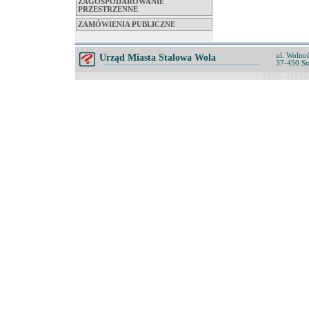
ZAGOSPODAROWANIE
PRZESTRZENNE
ZAMÓWIENIA PUBLICZNE
ul. Wolnoś
Urząd Miasta Stalowa Wola
37-450 St
© ZETO-RZESZÓ