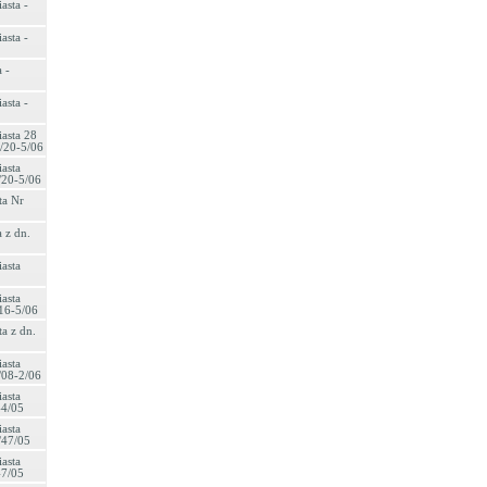
asta -
asta -
 -
asta -
asta 28
/20-5/06
asta
/20-5/06
ta Nr
 z dn.
asta
asta
16-5/06
a z dn.
asta
/08-2/06
asta
44/05
asta
/47/05
asta
47/05