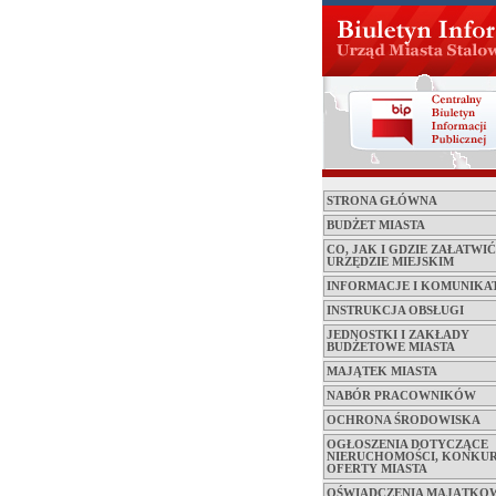
STRONA GŁÓWNA
BUDŻET MIASTA
CO, JAK I GDZIE ZAŁATWI
URZĘDZIE MIEJSKIM
INFORMACJE I KOMUNIKA
INSTRUKCJA OBSŁUGI
JEDNOSTKI I ZAKŁADY
BUDŻETOWE MIASTA
MAJĄTEK MIASTA
NABÓR PRACOWNIKÓW
OCHRONA ŚRODOWISKA
OGŁOSZENIA DOTYCZĄCE
NIERUCHOMOŚCI, KONKUR
OFERTY MIASTA
OŚWIADCZENIA MAJĄTKO