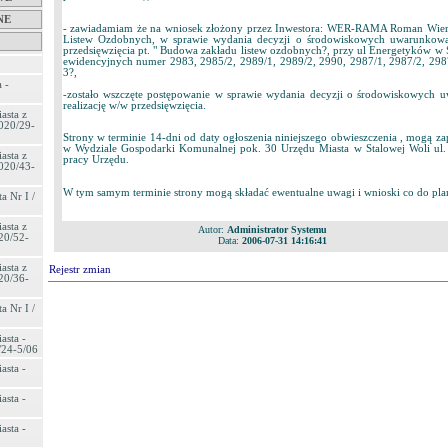
NE
- zawiadamiam że na wniosek złożony przez Inwestora: WER-RAMA Roman Wierz
Listew Ozdobnych, w sprawie wydania decyzji o środowiskowych uwarunkowan
przedsięwzięcia pt. " Budowa zakładu listew ozdobnych?, przy ul Energetyków w S
ewidencyjnych numer 2983, 2985/2, 2989/1, 2989/2, 2990, 2987/1, 2987/2, 298
3?,
 -
-zostało wszczęte postępowanie w sprawie wydania decyzji o środowiskowych
realizację w/w przedsięwzięcia.
asta z
020/29-
Strony w terminie 14-dni od daty ogłoszenia niniejszego obwieszczenia , mogą za
w Wydziale Gospodarki Komunalnej pok. 30 Urzędu Miasta w Stalowej Woli ul.
asta z
pracy Urzędu.
020/43-
W tym samym terminie strony mogą składać ewentualne uwagi i wnioski co do pla
a Nr I /
asta z
Autor:
Administrator Systemu
20/52-
Data:
2006-07-31 14:16:41
asta z
Rejestr zmian
20/36-
a Nr I /
asta -
/24-5/06
asta -
asta -
asta -