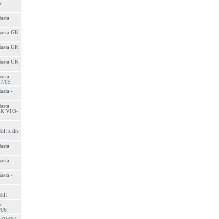
a
asta
iasta GK
iasta GK
iasta GK
asta
37/05
asta -
asta
GK VI/3-
oli z dn.
asta
asta -
asta -
oli
a
/06