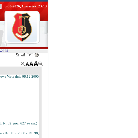
6-08-2026, Czwartek, 23:13
2.2005
lowa Wola dnia 08.12.2005
U. Nr 62, poz. 627 ze zm.)
o (Dz. U. z 2000 r. Nr 98,