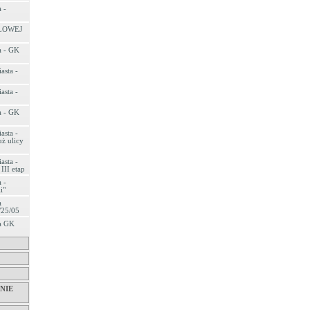
 -
LOWEJ
a - GK
asta -
asta -
a - GK
asta -
ż ulicy
asta -
III etap
 -
i"
a
/25/05
ta GK
NIE