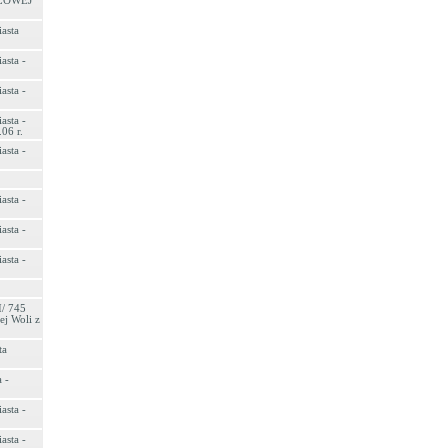
LOWEJ
asta
asta -
asta -
asta -
06 r.
asta -
asta -
asta -
asta -
I/ 745
ej Woli z
ta
 -
asta -
asta -