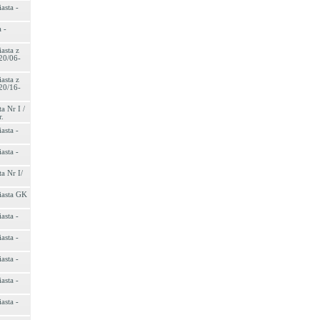
asta -
 -
asta z
20/06-
asta z
20/16-
a Nr I /
r.
asta -
asta -
a Nr I/
iasta GK
asta -
asta -
asta -
asta -
asta -