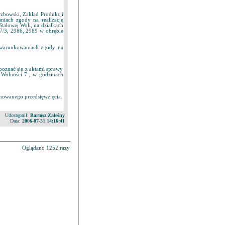
bowski, Zakład Produkcji
iach zgody na realizację
talowej Woli, na działkach
7/3, 2986, 2989 w obrębie
 uwarunkowaniach zgody na
poznać się z aktami sprawy
 Wolności 7 , w godzinach
nowanego przedsięwzięcia.
Udostępnił:
Bartosz Zaleśny
Data:
2006-07-31 14:16:41
Oglądano 1252 razy