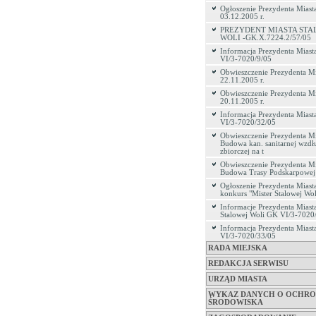
Ogłoszenie Prezydenta Miasta
03.12.2005 r.
PREZYDENT MIASTA STA
WOLI -GK.X.7224.2/57/05
Informacja Prezydenta Miast
VI/3-7020/9/05
Obwieszczenie Prezydenta Mi
22.11.2005 r.
Obwieszczenie Prezydenta Mi
20.11.2005 r.
Informacja Prezydenta Miast
VI/3-7020/32/05
Obwieszczenie Prezydenta Mi
Budowa kan. sanitarnej wzdłu
zbiorczej na t
Obwieszczenie Prezydenta Mi
Budowa Trasy Podskarpowej 
Ogłoszenie Prezydenta Miasta
konkurs "Mister Stalowej Wol
Informacje Prezydenta Miast
Stalowej Woli GK VI/3-7020
Informacja Prezydenta Mias
VI/3-7020/33/05
RADA MIEJSKA
REDAKCJA SERWISU
URZĄD MIASTA
WYKAZ DANYCH O OCHRO
ŚRODOWISKA