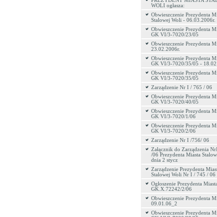
PREZYDENT MIASTA STA
WOLI ogłasza:
Obwieszczenie Prezydenta Mi
Stalowej Woli - 06.03.2006r.
Obwieszczenie Prezydenta Mi
GK VI/3-7020/23/05
Obwieszczenie Prezydenta Mi
23.02.2006r.
Obwieszczenie Prezydenta Mi
GK VI/3-7020/35/05 - 18.02.
Obwieszczenie Prezydenta Mi
GK VI/3-7020/35/05
Zarządzenie Nr I / 765 / 06
Obwieszczenie Prezydenta Mi
GK VI/3-7020/40/05
Obwieszczenie Prezydenta Mi
GK VI/3-7020/1/06
Obwieszczenie Prezydenta Mi
GK VI/3-7020/2/06
Zarządzenie Nr I /756/ 06
Załącznik do Zarządzenia Nr
/06 Prezydenta Miasta Stalow
dnia 2 stycz
Zarządzenie Prezydenta Mias
Stalowej Woli Nr I / 745 / 06
Ogłoszenie Prezydenta Miasta
GK.X.72242/2/06
Obwieszczenie Prezydenta Mi
09.01.06_2
Obwieszczenie Prezydenta Mi