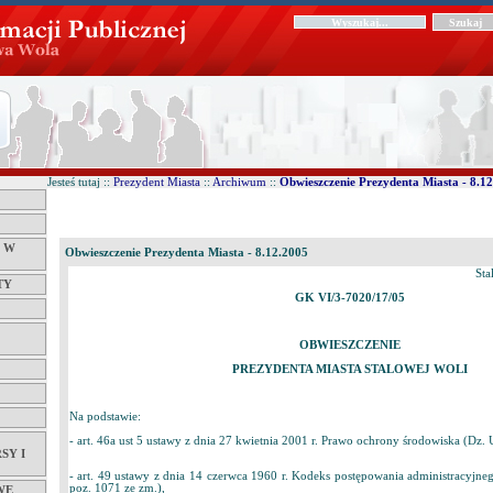
Jesteś tutaj ::
Prezydent Miasta
::
Archiwum
::
Obwieszczenie Prezydenta Miasta - 8.1
Ć W
Obwieszczenie Prezydenta Miasta - 8.12.2005
Sta
TY
GK VI/3-7020/17/05
OBWIESZCZENIE
PREZYDENTA MIASTA STALOWEJ WOLI
Na podstawie:
- art. 46a ust 5 ustawy z dnia 27 kwietnia 2001 r. Prawo ochrony środowiska (Dz. 
SY I
- art. 49 ustawy z dnia 14 czerwca 1960 r. Kodeks postępowania administracyjneg
poz. 1071 ze zm.),
WE