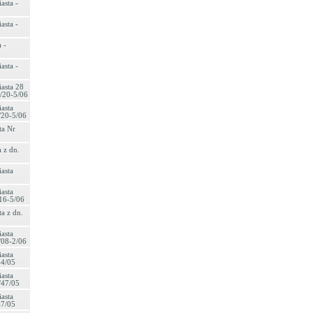
asta -
asta -
 -
asta -
asta 28
/20-5/06
asta
/20-5/06
ta Nr
 z dn.
asta
asta
16-5/06
a z dn.
asta
/08-2/06
asta
44/05
asta
/47/05
asta
47/05