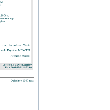
oli
o
2006 r.
zestrzennego
ętrze
z up. Prezydenta Miasta
ż. arch. Krystian MENCFEL
Architekt Miejski
Udostępnił:
Bartosz Zaleśny
Data:
2006-07-31 11:53:00
Oglądano 1307 razy