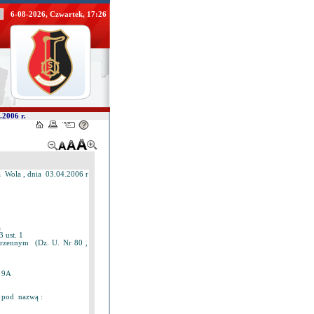
6-08-2026, Czwartek, 17:26
.2006 r.
 Wola , dnia 03.04.2006 r
a
 ust. 1
rzennym (Dz. U. Nr 80 ,
 9A
o pod nazwą :