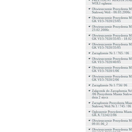
PREZYDENT MIASTA STA
WOLI ogłasza:
Obwieszczenie Prezydenta Mi
Stalowej Woli - 06.03.2006r.
Obwieszczenie Prezydenta Mi
GK VI/3-7020/23/05
Obwieszczenie Prezydenta Mi
23.02.2006r.
Obwieszczenie Prezydenta Mi
GK VI/3-7020/35/05 - 18.02.
Obwieszczenie Prezydenta Mi
GK VI/3-7020/35/05
Zarządzenie Nr I / 765 / 06
Obwieszczenie Prezydenta Mi
GK VI/3-7020/40/05
Obwieszczenie Prezydenta Mi
GK VI/3-7020/1/06
Obwieszczenie Prezydenta Mi
GK VI/3-7020/2/06
Zarządzenie Nr I /756/ 06
Załącznik do Zarządzenia Nr
/06 Prezydenta Miasta Stalow
dnia 2 stycz
Zarządzenie Prezydenta Mias
Stalowej Woli Nr I / 745 / 06
Ogłoszenie Prezydenta Miasta
GK.X.72242/2/06
Obwieszczenie Prezydenta Mi
09.01.06_2
Obwieszczenie Prezydenta Mi