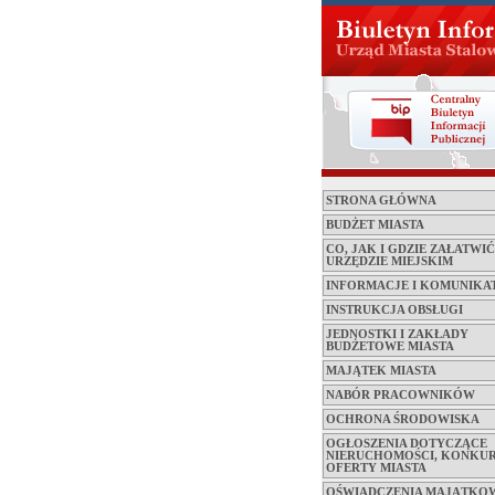
STRONA GŁÓWNA
BUDŻET MIASTA
CO, JAK I GDZIE ZAŁATWI
URZĘDZIE MIEJSKIM
INFORMACJE I KOMUNIKA
INSTRUKCJA OBSŁUGI
JEDNOSTKI I ZAKŁADY
BUDŻETOWE MIASTA
MAJĄTEK MIASTA
NABÓR PRACOWNIKÓW
OCHRONA ŚRODOWISKA
OGŁOSZENIA DOTYCZĄCE
NIERUCHOMOŚCI, KONKUR
OFERTY MIASTA
OŚWIADCZENIA MAJĄTKO