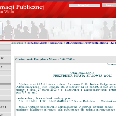
Jesteś tutaj ::
Prezydent Miasta
::
Archiwum
::
Obwieszczenie Prezydenta Miasta - 3.04
Ć W
Obwieszczenie Prezydenta Miasta - 3.04.2006 r.
Stalowa
TY
OBWIESZCZENIE
PREZYDENTA MIASTA STALOWEJ WOLI
Zgodnie z art.61 § 4 Ustawy z dnia 14 czerwca 1960 r Kodeks Postępowani
Administracyjnego (tekst jednolity Dz. U. z 2000 r Nr 98 poz.1071) oraz art. 53
ustawy z dnia 27 marca 2003 r o planowaniu i zagospodarowaniu przest
poz.717 ze zm.)
zawiadamiam , że na wniosek złożony przez :
? BIURO ARCHITEKT KACZMARCZYK ? Sucha Beskidzka ul. Mickiewicza
SY I
zostało wszczęte postępowanie administracyjne w sprawie wydania decyzji
ustalającej lokalizację inwestycji celu publicznego dla zadania inwestycyjneg
WE