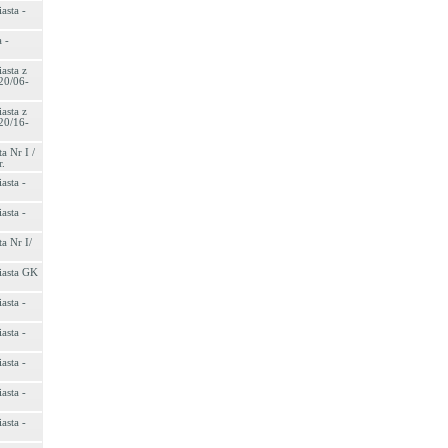
asta -
 -
asta z
20/06-
asta z
20/16-
a Nr I /
r.
asta -
asta -
a Nr I/
iasta GK
asta -
asta -
asta -
asta -
asta -