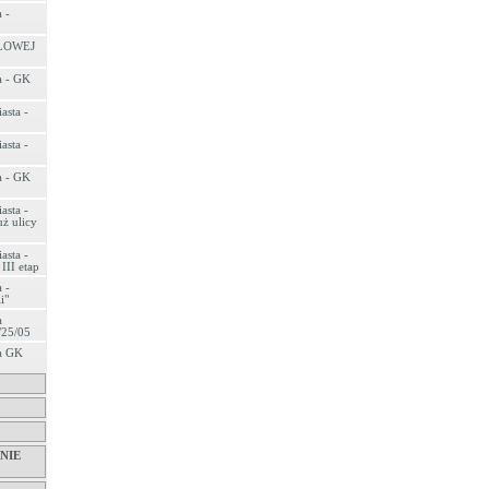
 -
LOWEJ
a - GK
asta -
asta -
a - GK
asta -
ż ulicy
asta -
III etap
 -
i"
a
/25/05
ta GK
NIE