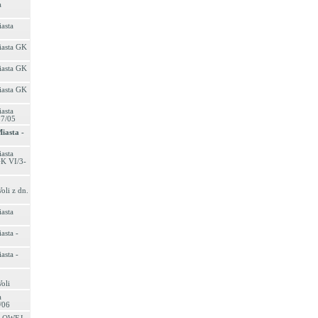
a
asta
iasta GK
iasta GK
iasta GK
asta
37/05
iasta -
asta
GK VI/3-
oli z dn.
asta
asta -
asta -
oli
a
/06