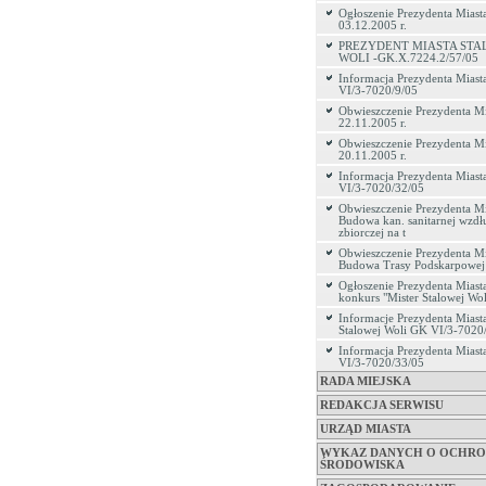
Ogłoszenie Prezydenta Miasta
03.12.2005 r.
PREZYDENT MIASTA STA
WOLI -GK.X.7224.2/57/05
Informacja Prezydenta Miast
VI/3-7020/9/05
Obwieszczenie Prezydenta Mi
22.11.2005 r.
Obwieszczenie Prezydenta Mi
20.11.2005 r.
Informacja Prezydenta Miast
VI/3-7020/32/05
Obwieszczenie Prezydenta Mi
Budowa kan. sanitarnej wzdłu
zbiorczej na t
Obwieszczenie Prezydenta Mi
Budowa Trasy Podskarpowej 
Ogłoszenie Prezydenta Miasta
konkurs "Mister Stalowej Wol
Informacje Prezydenta Miast
Stalowej Woli GK VI/3-7020
Informacja Prezydenta Mias
VI/3-7020/33/05
RADA MIEJSKA
REDAKCJA SERWISU
URZĄD MIASTA
WYKAZ DANYCH O OCHRO
ŚRODOWISKA