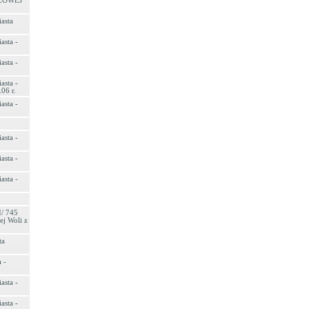
LOWEJ
asta
asta -
asta -
asta -
06 r.
asta -
asta -
asta -
asta -
I/ 745
ej Woli z
ta
 -
asta -
asta -