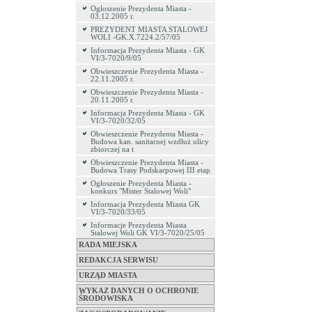
Ogłoszenie Prezydenta Miasta -
03.12.2005 r.
PREZYDENT MIASTA STALOWEJ
WOLI -GK.X.7224.2/57/05
Informacja Prezydenta Miasta - GK
VI/3-7020/9/05
Obwieszczenie Prezydenta Miasta -
22.11.2005 r.
Obwieszczenie Prezydenta Miasta -
20.11.2005 r.
Informacja Prezydenta Miasta - GK
VI/3-7020/32/05
Obwieszczenie Prezydenta Miasta -
Budowa kan. sanitarnej wzdłuż ulicy
zbiorczej na t
Obwieszczenie Prezydenta Miasta -
Budowa Trasy Podskarpowej III etap
Ogłoszenie Prezydenta Miasta -
konkurs "Mister Stalowej Woli"
Informacja Prezydenta Miasta GK
VI/3-7020/33/05
Informacje Prezydenta Miasta
Stalowej Woli GK VI/3-7020/25/05
RADA MIEJSKA
REDAKCJA SERWISU
URZĄD MIASTA
WYKAZ DANYCH O OCHRONIE
ŚRODOWISKA