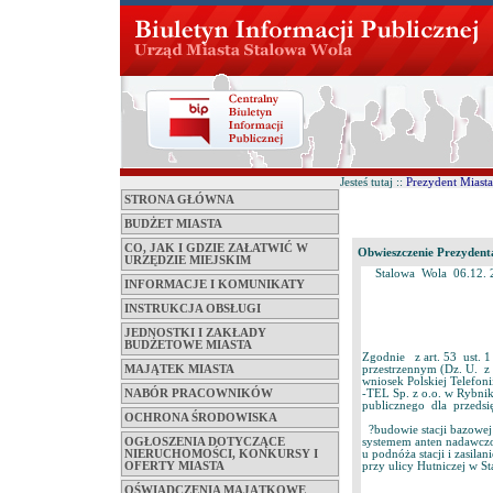
Jesteś tutaj ::
Prezydent Miasta
STRONA GŁÓWNA
BUDŻET MIASTA
CO, JAK I GDZIE ZAŁATWIĆ W
Obwieszczenie Prezydent
URZĘDZIE MIEJSKIM
Stalowa Wola 06.12. 
INFORMACJE I KOMUNIKATY
INSTRUKCJA OBSŁUGI
JEDNOSTKI I ZAKŁADY
BUDŻETOWE MIASTA
Zgodnie z art. 53 ust. 
MAJĄTEK MIASTA
przestrzennym (Dz. U. z
wniosek Polskiej Telefon
NABÓR PRACOWNIKÓW
-TEL Sp. z o.o. w Rybnik
publicznego dla przedsi
OCHRONA ŚRODOWISKA
?budowie stacji bazowej
OGŁOSZENIA DOTYCZĄCE
systemem anten nadawcz
NIERUCHOMOŚCI, KONKURSY I
u podnóża stacji i zasila
OFERTY MIASTA
przy ulicy Hutniczej w St
OŚWIADCZENIA MAJĄTKOWE