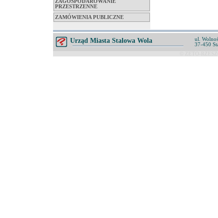
ZAGOSPODAROWANIE
PRZESTRZENNE
ZAMÓWIENIA PUBLICZNE
ul. Wolnoś
Urząd Miasta Stalowa Wola
37-450 St
© ZETO-RZESZÓ