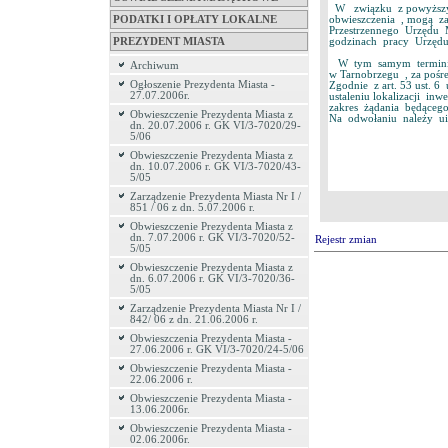
W związku z powyższym 
PODATKI I OPŁATY LOKALNE
obwieszczenia , mogą z
Przestrzennego Urzędu M
PREZYDENT MIASTA
godzinach pracy Urzędu
W tym samym terminie
Archiwum
w Tarnobrzegu , za pośr
Ogłoszenie Prezydenta Miasta -
Zgodnie z art. 53 ust. 
27.07.2006r.
ustaleniu lokalizacji in
zakres żądania będąceg
Obwieszczenie Prezydenta Miasta z
Na odwołaniu należy uiś
dn. 20.07.2006 r. GK VI/3-7020/29-
5/06
Obwieszczenie Prezydenta Miasta z
dn. 10.07.2006 r. GK VI/3-7020/43-
5/05
Zarządzenie Prezydenta Miasta Nr I /
851 / 06 z dn. 5.07.2006 r.
Obwieszczenie Prezydenta Miasta z
dn. 7.07.2006 r. GK VI/3-7020/52-
Rejestr zmian
5/05
Obwieszczenie Prezydenta Miasta z
dn. 6.07.2006 r. GK VI/3-7020/36-
5/05
Zarządzenie Prezydenta Miasta Nr I /
842/ 06 z dn. 21.06.2006 r.
Obwieszczenia Prezydenta Miasta -
27.06.2006 r. GK VI/3-7020/24-5/06
Obwieszczenie Prezydenta Miasta -
22.06.2006 r.
Obwieszczenie Prezydenta Miasta -
13.06.2006r.
Obwieszczenie Prezydenta Miasta -
02.06.2006r.