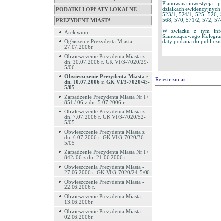
Planowana inwestycja pn
działkach ewidencyjnych 
PODATKI I OPŁATY LOKALNE
523/1, 524/1, 525, 526, 
568, 570, 571/2, 572, 57
PREZYDENT MIASTA
W związku z tym infor
Archiwum
Samorządowego Kolegiu
daty podania do publiczn
Ogłoszenie Prezydenta Miasta -
27.07.2006r.
Obwieszczenie Prezydenta Miasta z
dn. 20.07.2006 r. GK VI/3-7020/29-
5/06
Obwieszczenie Prezydenta Miasta z
Rejestr zmian
dn. 10.07.2006 r. GK VI/3-7020/43-
5/05
Zarządzenie Prezydenta Miasta Nr I /
851 / 06 z dn. 5.07.2006 r.
Obwieszczenie Prezydenta Miasta z
dn. 7.07.2006 r. GK VI/3-7020/52-
5/05
Obwieszczenie Prezydenta Miasta z
dn. 6.07.2006 r. GK VI/3-7020/36-
5/05
Zarządzenie Prezydenta Miasta Nr I /
842/ 06 z dn. 21.06.2006 r.
Obwieszczenia Prezydenta Miasta -
27.06.2006 r. GK VI/3-7020/24-5/06
Obwieszczenie Prezydenta Miasta -
22.06.2006 r.
Obwieszczenie Prezydenta Miasta -
13.06.2006r.
Obwieszczenie Prezydenta Miasta -
02.06.2006r.