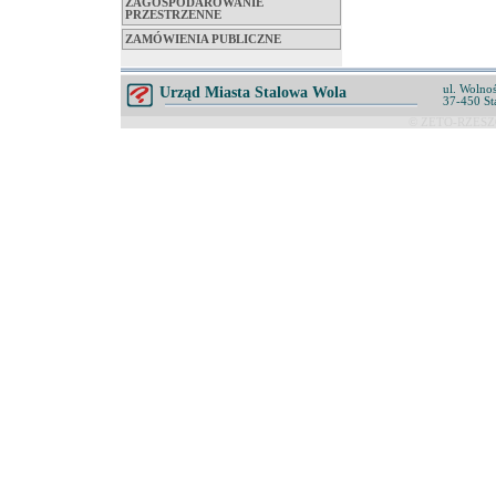
ZAGOSPODAROWANIE
PRZESTRZENNE
ZAMÓWIENIA PUBLICZNE
ul. Wolnoś
Urząd Miasta Stalowa Wola
37-450 St
© ZETO-RZESZÓ