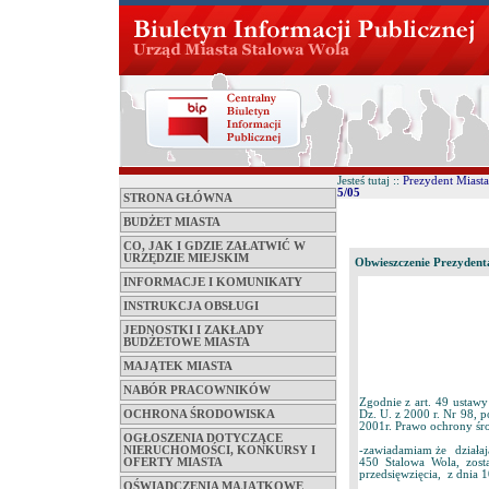
Jesteś tutaj ::
Prezydent Miast
5/05
STRONA GŁÓWNA
BUDŻET MIASTA
CO, JAK I GDZIE ZAŁATWIĆ W
URZĘDZIE MIEJSKIM
Obwieszczenie Prezydenta
INFORMACJE I KOMUNIKATY
INSTRUKCJA OBSŁUGI
JEDNOSTKI I ZAKŁADY
BUDŻETOWE MIASTA
MAJĄTEK MIASTA
NABÓR PRACOWNIKÓW
Zgodnie z art. 49 ustawy
Dz. U. z 2000 r. Nr 98, p
OCHRONA ŚRODOWISKA
2001r. Prawo ochrony śro
OGŁOSZENIA DOTYCZĄCE
-zawiadamiam że działaj
NIERUCHOMOŚCI, KONKURSY I
450 Stalowa Wola, zost
OFERTY MIASTA
przedsięwzięcia, z dnia 
OŚWIADCZENIA MAJĄTKOWE