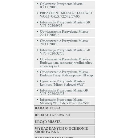
Ogłoszenie Prezydenta Miasta -
03.12.2005 r.
PREZYDENT MIASTA STALOWEJ
WOLI -GK.X.7224.2/57/05
Informacja Prezydenta Miasta - GK
VI/3-7020/9/05
Obwieszczenie Prezydenta Miasta -
22.11.2005 r.
Obwieszczenie Prezydenta Miasta -
20.11.2005 r.
Informacja Prezydenta Miasta - GK
VI/3-7020/32/05
Obwieszczenie Prezydenta Miasta -
Budowa kan. sanitarnej wzdłuż ulicy
zbiorczej na t
Obwieszczenie Prezydenta Miasta -
Budowa Trasy Podskarpowej III etap
Ogłoszenie Prezydenta Miasta -
konkurs "Mister Stalowej Woli"
Informacja Prezydenta Miasta GK
VI/3-7020/33/05
Informacje Prezydenta Miasta
Stalowej Woli GK VI/3-7020/25/05
RADA MIEJSKA
REDAKCJA SERWISU
URZĄD MIASTA
WYKAZ DANYCH O OCHRONIE
ŚRODOWISKA