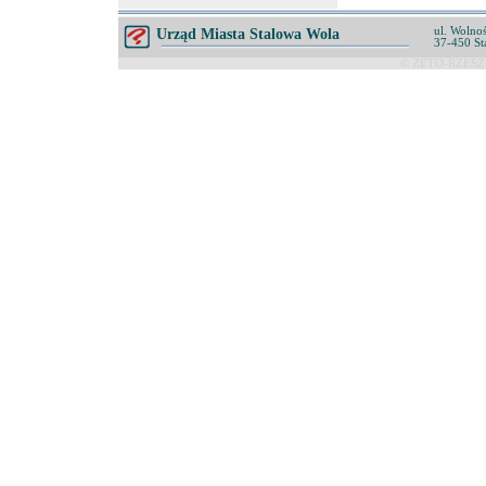
ul. Wolnoś
Urząd Miasta Stalowa Wola
37-450 St
© ZETO-RZESZÓ