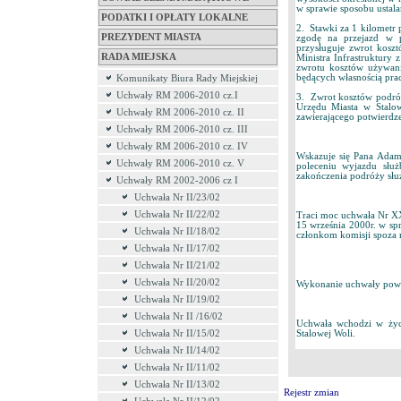
w sprawie sposobu ustal
PODATKI I OPŁATY LOKALNE
2. Stawki za 1 kilometr
PREZYDENT MIASTA
zgodę na przejazd w 
przysługuje zwrot kosz
RADA MIEJSKA
Ministra Infrastruktury
zwrotu kosztów używan
będących własnością pra
Komunikaty Biura Rady Miejskiej
Uchwały RM 2006-2010 cz.I
3. Zwrot kosztów podróż
Urzędu Miasta w Stalo
Uchwały RM 2006-2010 cz. II
zawierającego potwierdz
Uchwały RM 2006-2010 cz. III
Uchwały RM 2006-2010 cz. IV
Wskazuje się Pana Ada
Uchwały RM 2006-2010 cz. V
poleceniu wyjazdu słu
zakończenia podróży słu
Uchwały RM 2002-2006 cz I
Uchwała Nr II/23/02
Uchwała Nr II/22/02
Traci moc uchwała Nr XX
15 września 2000r. w sp
Uchwała Nr II/18/02
członkom komisji spoza 
Uchwała Nr II/17/02
Uchwała Nr II/21/02
Uchwała Nr II/20/02
Wykonanie uchwały powie
Uchwała Nr II/19/02
Uchwała Nr II /16/02
Uchwała wchodzi w życi
Uchwała Nr II/15/02
Stalowej Woli.
Uchwała Nr II/14/02
Uchwała Nr II/11/02
Uchwała Nr II/13/02
Rejestr zmian