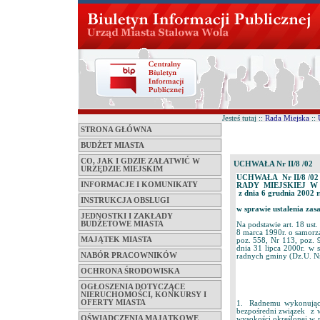
Jesteś tutaj ::
Rada Miejska
::
STRONA GŁÓWNA
BUDŻET MIASTA
CO, JAK I GDZIE ZAŁATWIĆ W
UCHWAŁA Nr II/8 /02
URZĘDZIE MIEJSKIM
UCHWAŁA Nr II/8 /02
INFORMACJE I KOMUNIKATY
RADY MIEJSKIEJ W
z dnia 6 grudnia 2002 r
INSTRUKCJA OBSŁUGI
w sprawie ustalenia za
JEDNOSTKI I ZAKŁADY
BUDŻETOWE MIASTA
Na podstawie art. 18 ust. 
8 marca 1990r. o samorzą
MAJĄTEK MIASTA
poz. 558, Nr 113, poz. 
dnia 31 lipca 2000r. w 
NABÓR PRACOWNIKÓW
radnych gminy (Dz.U. Nr
OCHRONA ŚRODOWISKA
OGŁOSZENIA DOTYCZĄCE
NIERUCHOMOŚCI, KONKURSY I
OFERTY MIASTA
1. Radnemu wykonujące
bezpośredni związek z 
OŚWIADCZENIA MAJĄTKOWE
wysokości określonej w r